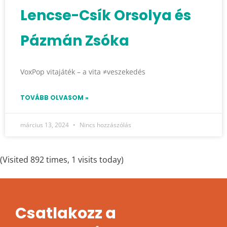
Lencse-Csík Orsolya és
Pázmán Zsóka
VoxPop vitajáték – a vita ≠veszekedés
TOVÁBB OLVASOM »
március 13, 2024
Nincs hozzászólás
(Visited 892 times, 1 visits today)
Csatlakozz a