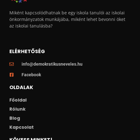
Miként kapcsolódhatnak be egy iskola tanulói az iskolai
önkormányzatok munkájába, miként lehet bevonni öket
az iskolai tanulásba?
ELÉRHETŐSÉG
info@demokratikusneveles.hu
Facebook
OLDALAK
Főoldal
Rólunk
Blog
Kapcsolat
KÖVESS MINKET!