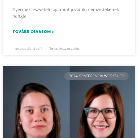
Gyermekrészvételi jog, mint jövő(nk) nemzedékének
hangja
TOVÁBB OLVASOM »
március 28, 2024
Nincs hozzászólás
2024 KONFERENCIA WORKSHOP