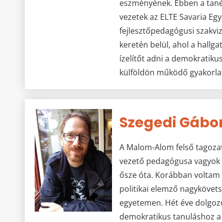
eszményének. Ebben a tané
vezetek az ELTE Savaria Eg
fejlesztőpedagógusi szakvi
keretén belül, ahol a hallg
ízelítőt adni a demokratiku
külföldön működő gyakorlat
Szegedi Gábo
A Malom-Alom felső tagoza
vezető pedagógusa vagyok 
ősze óta. Korábban voltam 
politikai elemző nagykövet
egyetemen. Hét éve dolgo
demokratikus tanuláshoz a 