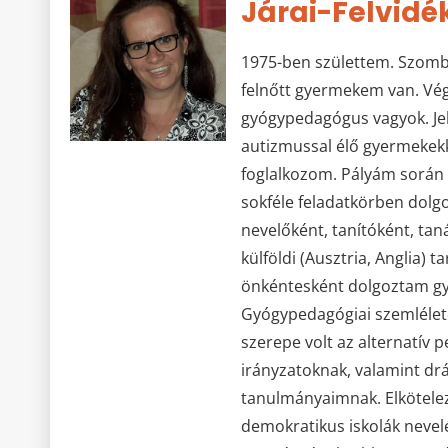
Járai-Felvidék
1975-ben születtem. Szomba
felnőtt gyermekem van. Vé
gyógypedagógus vagyok. Je
autizmussal élő gyermekekke
foglalkozom. Pályám során 
sokféle feladatkörben dolgo
nevelőként, tanítóként, ta
külföldi (Ausztria, Anglia) 
önkéntesként dolgoztam g
Gyógypedagógiai szemléle
szerepe volt az alternatív 
irányzatoknak, valamint d
tanulmányaimnak. Elkötelez
demokratikus iskolák nevelé