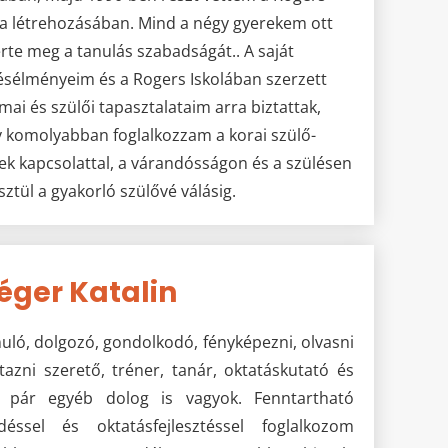
la létrehozásában. Mind a négy gyerekem ott
rte meg a tanulás szabadságát.. A saját
ésélményeim és a Rogers Iskolában szerzett
mai és szülői tapasztalataim arra biztattak,
 komolyabban foglalkozzam a korai szülő-
ek kapcsolattal, a várandósságon és a szülésen
sztül a gyakorló szülővé válásig.
éger Katalin
anuló, dolgozó, gondolkodó, fényképezni, olvasni
tazni szerető, tréner, tanár, oktatáskutató és
 pár egyéb dolog is vagyok. Fenntartható
ődéssel és oktatásfejlesztéssel foglalkozom