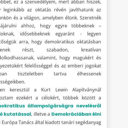
öbbet, ez a szenvedélyem, mert abban hiszek,
 leginkább az oktatás révén javíthatunk az
ünkön és a világon, amelyben élünk. Szeretnék
zájárulni ahhoz, hogy egyre többeknek –
taloknak, idősebbeknek egyaránt - legyen
tőségük arra, hogy demokratikus oktatásban
yenek részt, szabadon, kreatívan
olkodhassanak, valamint, hogy magukért és
yezetükért felelősséggel és az emberi jogokat
óban tiszteletben tartva élhessenek
sségeikben.
ken keresztül a Kurt Lewin Alapítványnál
oztam ezekért a célokért, többek között a
okratikus állampolgárságra nevelésről
ló kutatással
, illetve a
Demokráciában élni
 Európa Tanács által kiadott tanári segédanyag