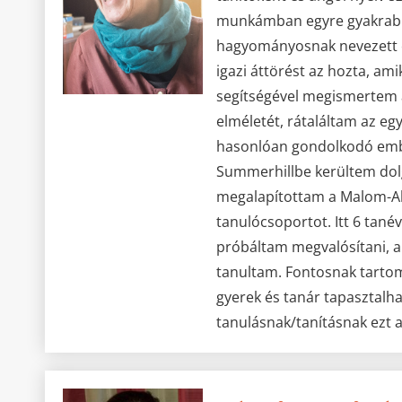
munkámban egyre gyakrabb
hagyományosnak nevezett o
igazi áttörést az hozta, am
segítségével megismertem 
elméletét, rátaláltam az egy
hasonlóan gondolkodó embe
Summerhillbe kerültem dolg
megalapítottam a Malom-A
tanulócsoportot. Itt 6 tané
próbáltam megvalósítani, 
tanultam. Fontosnak tarto
gyerek és tanár tapasztalh
tanulásnak/tanításnak ezt 