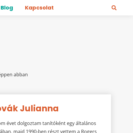
Blog
Kapcsolat
 éppen abban
vák Julianna
m évet dolgoztam tanítóként egy általános
lában, majd 1990-ben részt vettem a Rogers