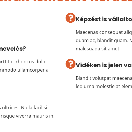
Képzést is vállalt
Maecenas consequat aliqu
quam ac, blandit quam. Ma
 nevelés?
malesuada sit amet.
rttitor rhoncus dolor
Vidéken is jelen v
ommodo ullamcorper a
Blandit volutpat maecena
leo urna molestie at ele
ltrices. Nulla facilisi
risque viverra mauris in.