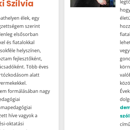
i Szilvia
legt
hogy
thelyen élek, egy
élet
gzettségem szerint
hoz
lenleg elsősorban
fia
l és fiatalokkal
lehe
sokféle helyszínen,
veg
ztam fejlesztőként,
gond
nácsadóként. Több éves
körn
tartózkodásom alatt
val
yermekekkel.
közö
tem formálásában nagy
Éve
pedagógiai
dolg
rámapedagógiai
dem
ett híve vagyok a
szó
si-oktatási
című