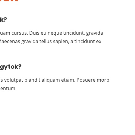
ok?
am cursus. Duis eu neque tincidunt, gravida
ecenas gravida tellus sapien, a tincidunt ex
agytok?
s volutpat blandit aliquam etiam. Posuere morbi
mentum.