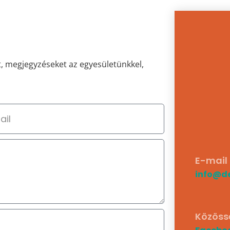
t, megjegyzéseket az egyesületünkkel,
E-mail
info@d
Közöss