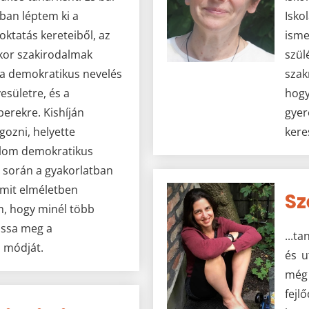
an léptem ki a
Isko
ktatás kereteiből, az
isme
ikor szakirodalmak
szül
a demokratikus nevelés
szak
esületre, és a
hogy
rekre. Kishíján
gyer
ozni, helyette
kere
lom demokratikus
v során a gyakorlatban
amit elméletben
Sz
m, hogy minél több
assa meg a
...t
a módját.
és u
még
fejl