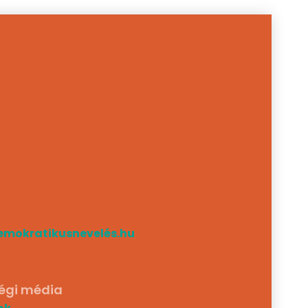
emokratikusnevelés.hu
égi média