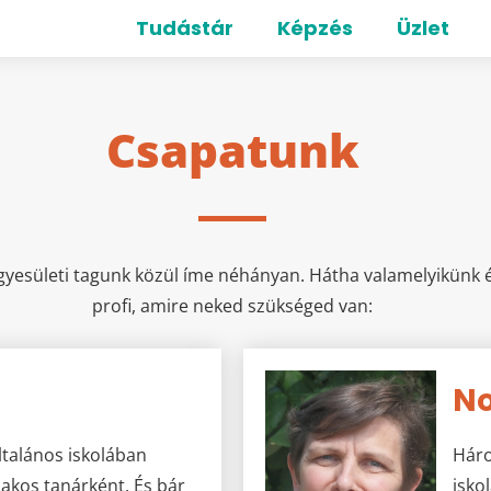
Tudástár
Képzés
Üzlet
Csapatunk
gyesületi tagunk közül íme néhányan. Hátha valamelyikünk
profi, amire neked szükséged van:
No
talános iskolában
Háro
zakos tanárként. És bár
isko