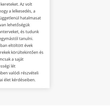
ereteket. Az volt
hogy a lelkesedés, a
függetlenül hatalmasat
 van lehetőségük
tanterveket, és tudunk
egymástól tanulni.
an eltöltött évek
erekek körültekintően és
mcsak a saját
sségi lét
ben valódi részvételi
ai élet kérdéseiben.