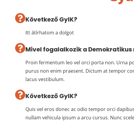
Következő GyIK?
Itt átírhatom a dolgot
Mivel fogalalkozik a Demokratikus
Proin fermentum leo vel orci porta non. Urna po
purus non enim praesent. Dictum at tempor c
lacus vestibulum.
Következő GyIK?
Quis vel eros donec ac odio tempor orci dapibus u
nullam vehicula ipsum a arcu cursus. Nunc scele