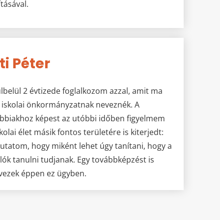
ításával.
ti Péter
lbelül 2 évtizede foglalkozom azzal, amit ma
i iskolai önkormányzatnak neveznék. A
bbiakhoz képest az utóbbi időben figyelmem
kolai élet másik fontos területére is kiterjedt:
kutatom, hogy miként lehet úgy tanítani, hogy a
lók tanulni tudjanak. Egy továbbképzést is
vezek éppen ez ügyben.