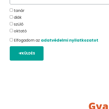
tanár
diák
szülő
oktató
Elfogadom az
adatvédelmi nyilatkozatot
KÜLDÉS
Gya