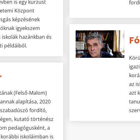
vben is egy kurzust
ford
yetemi Központ
zsgás képzésének
atóknak igyekszem
s iskolák hazánkban és
Fó
i példáiból.
Körü
igaz
r
korá
az is
tának (Felső-Malom)
azt 
annak alapítása, 2020
tanu
szabadúszó fordító,
szer
ségen, kutató történész
zom pedagógusként, a
korábbi iskoláimban is