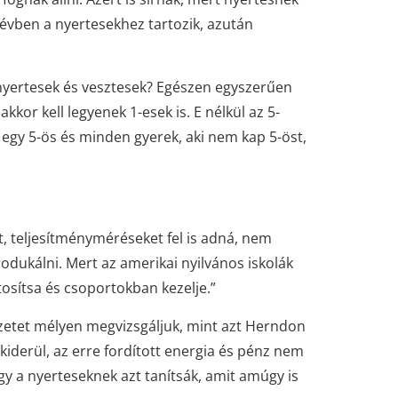
ő évben a nyertesekhez tartozik, azután
 nyertesek és vesztesek? Egészen egyszerűen
kkor kell legyenek 1-esek is. E nélkül az 5-
t egy 5-ös és minden gyerek, aki nem kap 5-öst,
at, teljesítményméréseket fel is adná, nem
dukálni. Mert az amerikai nyilvános iskolák
tosítsa és csoportokban kezelje.”
lyzetet mélyen megvizsgáljuk, mint azt Herndon
kiderül, az erre fordított energia és pénz nem
y a nyerteseknek azt tanítsák, amit amúgy is