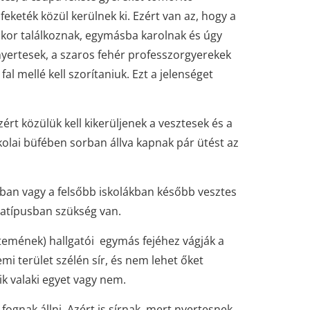
eketék közül kerülnek ki. Ezért van az, hogy a
mikor találkoznak, egymásba karolnak és úgy
a nyertesek, a szaros fehér professzorgyerekek
fal mellé kell szorítaniuk. Ezt a jelenséget
zért közülük kell kikerüljenek a vesztesek és a
iskolai büfében sorban állva kapnak
pár ütést az
kban vagy a felsőbb iskolákban később
vesztes
latípusban szükség van.
yetemének) hallgatói egymás fejéhez vágják a
mi terület szélén sír, és nem lehet őket
ik valaki egyet vagy nem.
fognak állni. Azért is sírnak, mert nyertesnek