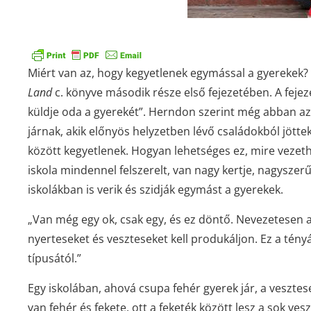
Miért van az, hogy kegyetlenek
egymással a
gyerekek
?
Land
c. könyve második része első fejezetében. A fejeze
küldje oda a gyerekét”. Herndon szerint még abban az 
járnak, akik előnyös helyzetben lévő családokból jötte
között kegyetlenek. Hogyan lehetséges ez, mire vezethe
iskola mindennel felszerelt, van nagy kertje, nagyszer
iskolákban is verik és szidják egymást a gyerekek.
„Van még egy ok, csak egy, és ez döntő. Nevezetesen 
nyerteseket és veszteseket kell produkáljon. Ez a tényál
típusától.”
Egy iskolában, ahová csupa fehér gyerek jár, a vesztes
van fehér és fekete, ott a feketék között lesz a sok ve