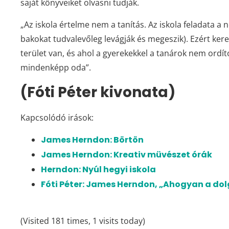
saját könyveiket olvasni tudják.
„Az iskola értelme nem a tanítás. Az iskola feladata a
bakokat tudvalevőleg levágják és megeszik). Ezért kere
terület van, és ahol a gyerekekkel a tanárok nem ordí
mindenképp oda”.
(Fóti Péter kivonata)
Kapcsolódó irások:
James Herndon: Börtön
James Herndon: Kreativ müvészet órák
Herndon: Nyúl hegyi iskola
Fóti Péter: James Herndon, „Ahogyan a dolg
(Visited 181 times, 1 visits today)