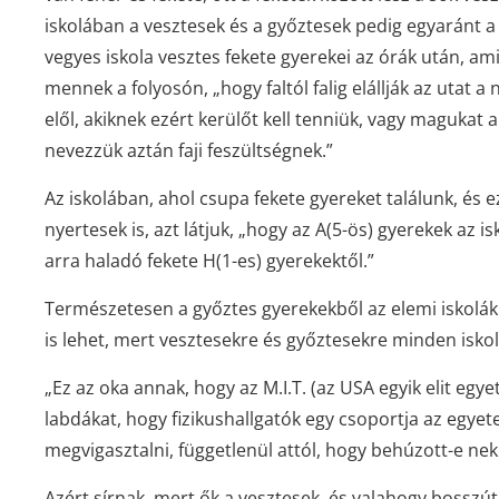
iskolában a vesztesek és a győztesek pedig egyaránt a f
vegyes iskola vesztes fekete gyerekei az órák után, a
mennek a folyosón, „hogy faltól falig elállják az utat 
elől, akiknek ezért kerülőt kell tenniük, vagy magukat a 
nevezzük aztán faji feszültségnek.”
Az iskolában, ahol csupa fekete gyereket találunk, és e
nyertesek is, azt látjuk, „hogy az A(5-ös) gyerekek az 
arra haladó fekete H(1-es) gyerekektől.”
Természetesen a győztes gyerekekből az elemi iskolá
is lehet, mert vesztesekre és győztesekre minden isko
„Ez az oka annak, hogy az M.I.T. (az USA egyik elit eg
labdákat, hogy fizikushallgatók egy csoportja az egyete
megvigasztalni, függetlenül attól, hogy behúzott-e nek
Azért sírnak, mert ők a vesztesek, és valahogy bosszút 