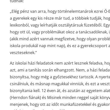
tudnak:
„Elég pénz van arra, hogy történelemtanárok ezrei Ó-
a gyerekek egy kis része már tud, a többiek tudják, h
lexikonból, vagy leírhatják osztálytársuk füzetéből. E
hogy ott ül, vagy problémákat okoz a tanácsadóknak,
(akik mind azért vannak megfizetve, hogy olyan probl
iskola produkál nap mint nap), és ez a gyerekcsoport a
veszteseknek.”
Az iskolai házi feladatok nem azért lesznek feladva, h
azt, ami a tanítás során elhangzott. Nem, a házi fela
bizonyítsa, hogy még a győztesekhez tartozik. A nyert
csinálniuk, és másnap magukkal vinniük, és ezt a veszt
bizonyítania kell. 12 éven át, és azután az egyetem ala
(Herndon fiának) és Misinek minden reggel saját könyv
menjenek, hogy ott az időt munkafüzetekkel és gyakor