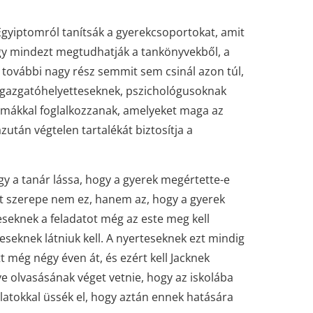
Egyiptomról tanítsák a gyerekcsoportokat, amit
ogy mindezt megtudhatják a tankönyvekből, a
gy további nagy rész semmit sem csinál azon túl,
 igazgatóhelyetteseknek, pszichológusoknak
émákkal foglalkozzanak, amelyeket maga az
zután végtelen tartalékát biztosítja a
ogy a tanár lássa, hogy a gyerek megértette-e
dat szerepe nem ez, hanem az, hogy a gyerek
eseknek a feladatot még az este meg kell
eseknek látniuk kell. A nyerteseknek ezt mindig
tt még négy éven át, és ezért kell Jacknek
e olvasásának véget vetnie, hogy az iskolába
latokkal üssék el, hogy aztán ennek hatására