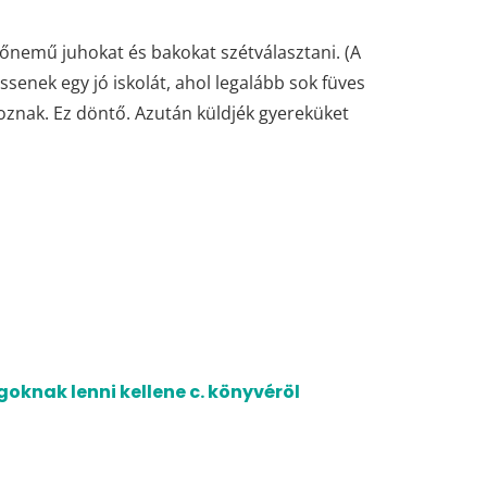
 nőnemű juhokat és bakokat szétválasztani. (A
ssenek egy jó iskolát, ahol legalább sok füves
toznak. Ez döntő. Azután küldjék gyereküket
oknak lenni kellene c. könyvéröl