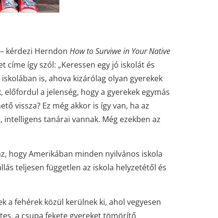
 – kérdezi Herndon
How to Surviwe in Your Native
t címe így szól: „Keressen egy jó iskolát és
iskolában is, ahova kizárólag olyan gyerekek
k, előfordul a jelenség, hogy a gyerekek egymás
tő vissza? Ez még akkor is így van, ha az
ű, intelligens tanárai vannak. Még ezekben az
az, hogy Amerikában minden nyilvános iskola
lás teljesen független az iskola helyzetétől és
ek a fehérek közül kerülnek ki, ahol vegyesen
sztes, a csupa fekete gyereket tömörítő