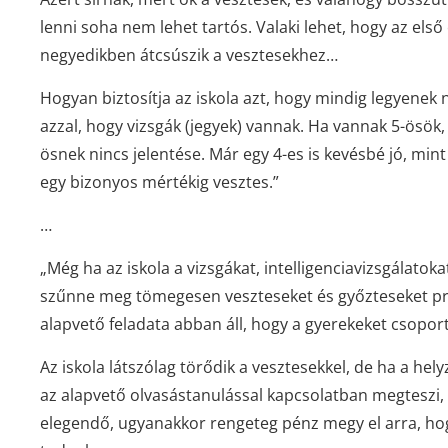
lenni soha nem lehet tartós. Valaki lehet, hogy az els
negyedikben átcsúszik a vesztesekhez…
Hogyan biztosítja az iskola azt, hogy mindig legyenek
azzal, hogy vizsgák (jegyek) vannak. Ha vannak 5-ösök, a
ösnek nincs jelentése. Már egy 4-es is kevésbé jó, min
egy bizonyos mértékig vesztes.”
…
„Még ha az iskola
a vizsgákat, intelligenciavizsgálatok
szűnne meg tömegesen veszteseket és győzteseket pro
alapvető feladata abban áll, hogy a gyerekeket csopor
Az iskola látszólag törődik a vesztesekkel, de ha a he
az alapvető olvasástanulással kapcsolatban megteszi, 
elegendő, ugyanakkor rengeteg pénz megy el arra, hog