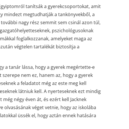
Egyiptomról tanítsák a gyerekcsoportokat, amit
ogy mindezt megtudhatják a tankönyvekből, a
gy további nagy rész semmit sem csinál azon túl,
 igazgatóhelyetteseknek, pszichológusoknak
émákkal foglalkozzanak, amelyeket maga az
zután végtelen tartalékát biztosítja a
ogy a tanár lássa, hogy a gyerek megértette-e
dat szerepe nem ez, hanem az, hogy a gyerek
eseknek a feladatot még az este meg kell
eseknek látniuk kell. A nyerteseknek ezt mindig
tt még négy éven át, és ezért kell Jacknek
e olvasásának véget vetnie, hogy az iskolába
latokkal üssék el, hogy aztán ennek hatására