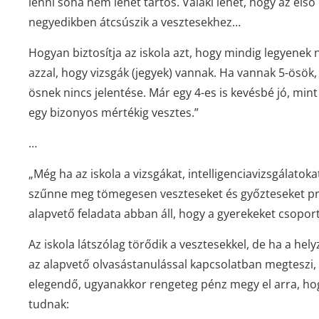
lenni soha nem lehet tartós. Valaki lehet, hogy az els
negyedikben átcsúszik a vesztesekhez…
Hogyan biztosítja az iskola azt, hogy mindig legyenek
azzal, hogy vizsgák (jegyek) vannak. Ha vannak 5-ösök, a
ösnek nincs jelentése. Már egy 4-es is kevésbé jó, min
egy bizonyos mértékig vesztes.”
…
„Még ha az iskola
a vizsgákat, intelligenciavizsgálatok
szűnne meg tömegesen veszteseket és győzteseket pro
alapvető feladata abban áll, hogy a gyerekeket csopor
Az iskola látszólag törődik a vesztesekkel, de ha a he
az alapvető olvasástanulással kapcsolatban megteszi, 
elegendő, ugyanakkor rengeteg pénz megy el arra, hog
tudnak: