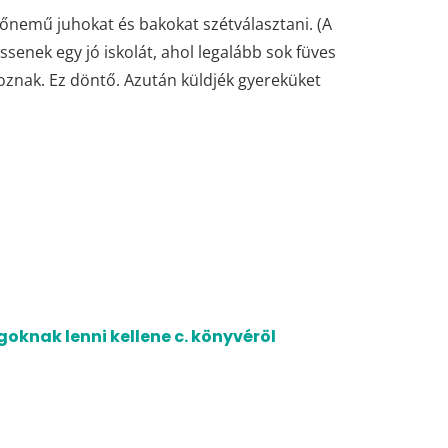
 nőnemű juhokat és bakokat szétválasztani. (A
ssenek egy jó iskolát, ahol legalább sok füves
toznak. Ez döntő. Azután küldjék gyereküket
oknak lenni kellene c. könyvéröl