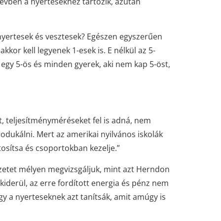
ő évben a nyertesekhez tartozik, azután
 nyertesek és vesztesek? Egészen egyszerűen
kkor kell legyenek 1-esek is. E nélkül az 5-
t egy 5-ös és minden gyerek, aki nem kap 5-öst,
at, teljesítményméréseket fel is adná, nem
dukálni. Mert az amerikai nyilvános iskolák
tosítsa és csoportokban kezelje.”
lyzetet mélyen megvizsgáljuk, mint azt Herndon
kiderül, az erre fordított energia és pénz nem
y a nyerteseknek azt tanítsák, amit amúgy is