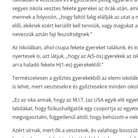
vegyes iskola vesztes fekete gyerekei az órák után, a
mennek a folyosón, „hogy faltól falig elállják az utat 
elől, akiknek ezért kerülőt kell tenniük, vagy magukat a 
nevezzük aztán faji feszültségnek.”
Az iskolában, ahol csupa fekete gyereket találunk, és e
nyertesek is, azt látjuk, „hogy az A(5-ös) gyerekek az 
arra haladó fekete H(1-es) gyerekektől.”
Természetesen a győztes gyerekekből az elemi iskolá
is lehet, mert vesztesekre és győztesekre minden isko
„Ez az oka annak, hogy az M.I.T. (az USA egyik elit eg
labdákat, hogy fizikushallgatók egy csoportja az egyete
megvigasztalni, függetlenül attól, hogy behúzott-e nek
Azért sírnak, mert ők a vesztesek, és valahogy bosszút 