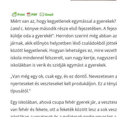
Miért van az, hogy kegyetlenek
egymással a
gyerekek
?
Land
c. könyve második része első fejezetében. A fejeze
küldje oda a gyerekét”. Herndon szerint még abban az 
járnak, akik előnyös helyzetben lévő családokból jötte
között kegyetlenek. Hogyan lehetséges ez, mire vezethe
iskola mindennel felszerelt, van nagy kertje, nagyszer
iskolákban is verik és szidják egymást a gyerekek.
„Van még egy ok, csak egy, és ez döntő. Nevezetesen 
nyerteseket és veszteseket kell produkáljon. Ez a tényál
típusától.”
Egy iskolában, ahová csupa fehér gyerek jár, a vesztes
van fehér és fekete, ott a feketék között lesz a sok ve
iskolában a vesztesek és a győztesek pedig egyaránt a f