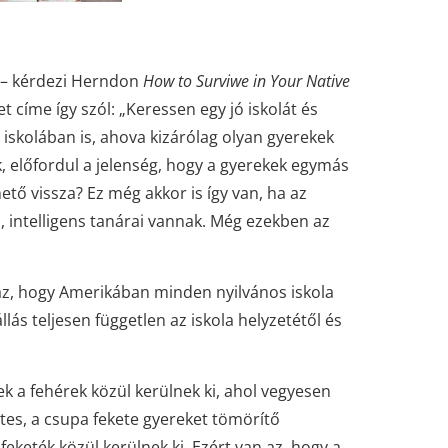
 – kérdezi Herndon
How to Surviwe in Your Native
t címe így szól: „Keressen egy jó iskolát és
iskolában is, ahova kizárólag olyan gyerekek
k, előfordul a jelenség, hogy a gyerekek egymás
tő vissza? Ez még akkor is így van, ha az
ű, intelligens tanárai vannak. Még ezekben az
az, hogy Amerikában minden nyilvános iskola
lás teljesen független az iskola helyzetétől és
ek a fehérek közül kerülnek ki, ahol vegyesen
sztes, a csupa fekete gyereket tömörítő
eketék közül kerülnek ki. Ezért van az, hogy a