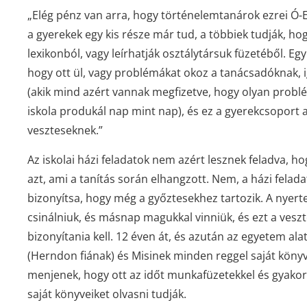
„Elég pénz van arra, hogy történelemtanárok ezrei Ó-
a gyerekek egy kis része már tud, a többiek tudják, h
lexikonból, vagy leírhatják osztálytársuk füzetéből. E
hogy ott ül, vagy problémákat okoz a tanácsadóknak,
(akik mind azért vannak megfizetve, hogy olyan probl
iskola produkál nap mint nap), és ez a gyerekcsoport a
veszteseknek.”
Az iskolai házi feladatok nem azért lesznek feladva, h
azt, ami a tanítás során elhangzott. Nem, a házi fela
bizonyítsa, hogy még a győztesekhez tartozik. A nyert
csinálniuk, és másnap magukkal vinniük, és ezt a veszt
bizonyítania kell. 12 éven át, és azután az egyetem ala
(Herndon fiának) és Misinek minden reggel saját könyv
menjenek, hogy ott az időt munkafüzetekkel és gyakor
saját könyveiket olvasni tudják.