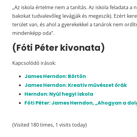
„Az iskola értelme nem a tanítás. Az iskola feladata a
bakokat tudvalevőleg levágják és megeszik). Ezért kere
terület van, és ahol a gyerekekkel a tanárok nem ordí
mindenképp oda”.
(Fóti Péter kivonata)
Kapcsolódó irások:
James Herndon: Börtön
James Herndon: Kreativ müvészet órák
Herndon: Nyúl hegyi iskola
Fóti Péter: James Herndon, „Ahogyan a dolg
(Visited 180 times, 1 visits today)