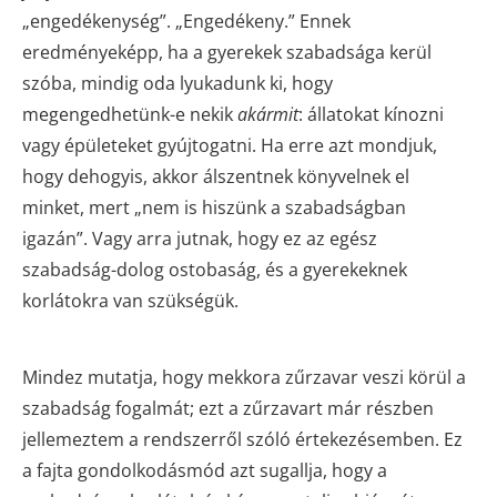
„engedékenység”. „Engedékeny.” Ennek
eredményeképp, ha a gyerekek szabadsága kerül
szóba, mindig oda lyukadunk ki, hogy
megengedhetünk-e nekik
akármit
: állatokat kínozni
vagy épületeket gyújtogatni. Ha erre azt mondjuk,
hogy dehogyis, akkor álszentnek könyvelnek el
minket, mert „nem is hiszünk a szabadságban
igazán”. Vagy arra jutnak, hogy ez az egész
szabadság-dolog ostobaság, és a gyerekeknek
korlátokra van szükségük.
Mindez mutatja, hogy mekkora zűrzavar veszi körül a
szabadság fogalmát; ezt a zűrzavart már részben
jellemeztem a rendszerről szóló értekezésemben. Ez
a fajta gondolkodásmód azt sugallja, hogy a