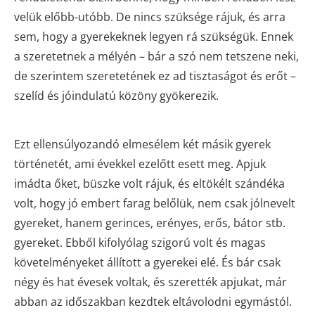
velük előbb-utóbb. De nincs szüksége rájuk, és arra
sem, hogy a gyerekeknek legyen rá szükségük. Ennek
a szeretetnek a mélyén – bár a szó nem tetszene neki,
de szerintem szeretetének ez ad tisztaságot és erőt –
szelíd és jóindulatú közöny gyökerezik.
Ezt ellensúlyozandó elmesélem két másik gyerek
történetét, ami évekkel ezelőtt esett meg. Apjuk
imádta őket, büszke volt rájuk, és eltökélt szándéka
volt, hogy jó embert farag belőlük, nem csak jólnevelt
gyereket, hanem gerinces, erényes, erős, bátor stb.
gyereket. Ebből kifolyólag szigorú volt és magas
követelményeket állított a gyerekei elé. És bár csak
négy és hat évesek voltak, és szerették apjukat, már
abban az időszakban kezdtek eltávolodni egymástól.