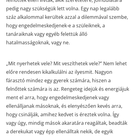
felnőttek ellen vívták, akik szeretetére, jóindulatára
pedig nagy szükségük lett volna. Egy nap legalább
száz alkalommal kerültek azzal a dilemmával szembe,
hogy engedelmeskedjenek-e a szüleiknek, a
tanáraiknak vagy egyéb felettük álló
hatalmasságoknak, vagy ne.
„Mit nyerhetek vele? Mit veszíthetek vele?” Nem lehet
előre rendesen kikalkulálni az ilyesmit. Nagyon
fárasztó mindez egy gyerek számára, hiszen a
felnőttek számára is az. Rengeteg idejük és energiájuk
ment el arra, hogy engedelmeskedjenek vagy
ellenálljanak másoknak, és elenyészően kevés arra,
hogy csinálják, amihez kedvet is éreztek volna. Így
vagy úgy, mindig mások akaratára reagáltak, beadták
a derekukat vagy épp ellenálltak nekik, de egyik