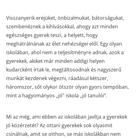
Visszanyerik erejüket, önbizalmukat, bátorságukat,
szembenéznek a kihívásokkal, ahogy azt minden
egészséges gyerek teszi, a helyett, hogy
meghátrálnának az élet nehézségei elől. Egy olyan
iskolában, ahol nem a teljesítményre adnak, azok a
gyerekek, akiket már minden addigi helyen
kudarcként írtak le, megtáltosodnak és nagyszerű
munkát kezdenek végezni, ráadásul kétszer,
háromszor, sőt olykor ötször olyan gyors tempóban,
mint a hagyományos „jó” iskola „jó tanulói”.
Mi az még, ami ebben az iskolában javítja a gyerekek
jó közérzetét? Az ottani gyerekek sok olyasmit
csinálnak, amit se otthon, se más iskolákban nem