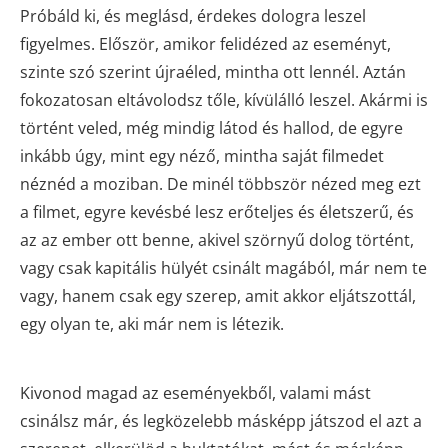
Próbáld ki, és meglásd, érdekes dologra leszel
figyelmes. Először, amikor felidézed az eseményt,
szinte szó szerint újraéled, mintha ott lennél. Aztán
fokozatosan eltávolodsz tőle, kívülálló leszel. Akármi is
történt veled, még mindig látod és hallod, de egyre
inkább úgy, mint egy néző, mintha saját filmedet
néznéd a moziban. De minél többször nézed meg ezt
a filmet, egyre kevésbé lesz erőteljes és életszerű, és
az az ember ott benne, akivel szörnyű dolog történt,
vagy csak kapitális hülyét csinált magából, már nem te
vagy, hanem csak egy szerep, amit akkor eljátszottál,
egy olyan te, aki már nem is létezik.
Kivonod magad az eseményekből, valami mást
csinálsz már, és legközelebb másképp játszod el azt a