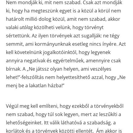
Nem mondják ki, mit nem szabad. Csak azt mondják
ki, hogy ha megteszünk egyet is a közül a körül nem
határolt millió dolog közül, amit nem szabad, akkor
valaki
utólag
közölheti velünk, hogy törvényt
sértettünk. Az ilyen törvények azt sugallják: ne tégy
semmit, ami kormányunknak esetleg nincs ínyére. Azt
kell követelnünk jogalkotóinktól, hogy legyenek
annyira negatívak és egyértelműek, amennyire csak
bírnak. A „Ne játssz olyan helyen, ami veszélyes
lehet!”-felszólítás nem helyettesíthető azzal, hogy „Ne
menj be a lakatlan házba!”
Végül meg kell említeni, hogy ezekből a törvényekből
nem szabad, hogy túl sok legyen, mert az leszűkíti a
lehetőségeinket. Itt válik láthatóvá a szabadság. a
korlátok és a törvények közötti ellentét. Ám akkor is