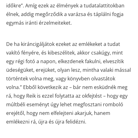
időkre”. Amíg ezek az élmények a tudatalattitokban
élnek, addig megőrződik a varázsa és táplálni fogja
egymás iránti érzelmeiteket.
De ha kiráncigáljátok ezeket az emlékeket a tudat
vakító fényére, és kibeszélitek, akkor csakúgy, mint
egy régi fotó a napon, elkezdenek fakulni, elveszítik
üdeségüket, erejüket, olyan lesz, mintha valaki mással
történtek volna meg, vagy könyvben olvastátok
volna.” Ebből következik az – bár nem esküdnék meg
rá, hogy Reik is ezzel folytatta az okfejtést – hogy egy
múltbéli eseményt úgy lehet megfosztani romboló
erejétől, hogy nem elfelejteni akarjuk, hanem
emlékezni rá, újra és újra felidézni.