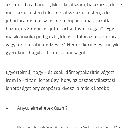
azt mondja a fiának: „Menj ki játszani, ha akarsz, de ne
menj az úttesten túlra, ne játssz az úttesten, a kis
juharfára ne mássz fel, ne menj be abba a lakatlan
házba, és X néni kertjétől tartsd távol magad”. Egy
másik anyuka pedig ezt: „Ideje indulni az úszásórára,
vagy a kosárlabda-edzésre.” Nem is kérdéses, melyik
gyereknek hagytak több szabadságot.
Egyértelmű, hogy – és csak időmegtakarítás végett
írom le – tiltani lehet úgy, hogy az összes választási
lehetőséget egy csapásra kiveszi a másik kezéből.
– Anyu, elmehetek úszni?
– Persze, kicsikém. Akaszd a ruháidat a faágra. De