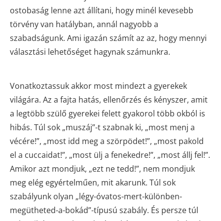
ostobaság lenne azt állítani, hogy minél kevesebb
törvény van hatályban, annál nagyobb a
szabadságunk. Ami igazán számít az az, hogy mennyi
választási lehetőséget hagynak számunkra.
Vonatkoztassuk akkor most mindezt a gyerekek
világára. Az a fajta hatás, ellenőrzés és kényszer, amit
a legtöbb szülő gyerekei felett gyakorol több okból is
hibás. Túl sok „muszáj”-t szabnak ki, „most menj a
vécére!”, „most idd meg a szörpödet!”, „most pakold
el a cuccaidat!”, „most ülj a fenekedre!”, „most állj fel!”.
Amikor azt mondjuk, „ezt ne tedd!”, nem mondjuk
meg elég egyértelműen, mit akarunk. Túl sok
szabályunk olyan „légy-óvatos-mert-különben-
megütheted-a-bokád”-típusú szabály. És persze túl