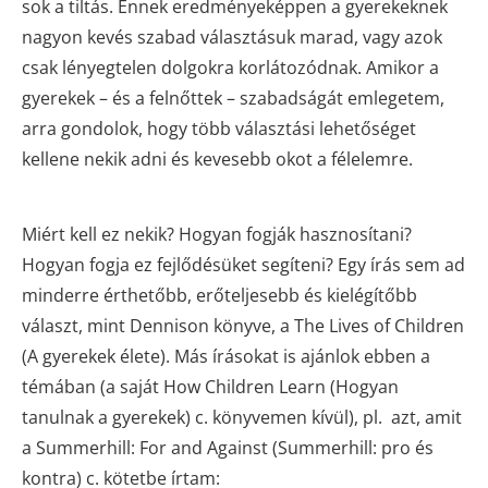
sok a tiltás. Ennek eredményeképpen a gyerekeknek
nagyon kevés szabad választásuk marad, vagy azok
csak lényegtelen dolgokra korlátozódnak. Amikor a
gyerekek – és a felnőttek – szabadságát emlegetem,
arra gondolok, hogy több választási lehetőséget
kellene nekik adni és kevesebb okot a félelemre.
Miért kell ez nekik? Hogyan fogják hasznosítani?
Hogyan fogja ez fejlődésüket segíteni? Egy írás sem ad
minderre érthetőbb, erőteljesebb és kielégítőbb
választ, mint Dennison könyve, a The Lives of Children
(A gyerekek élete). Más írásokat is ajánlok ebben a
témában (a saját How Children Learn (Hogyan
tanulnak a gyerekek) c. könyvemen kívül), pl. azt, amit
a Summerhill: For and Against (Summerhill: pro és
kontra) c. kötetbe írtam: