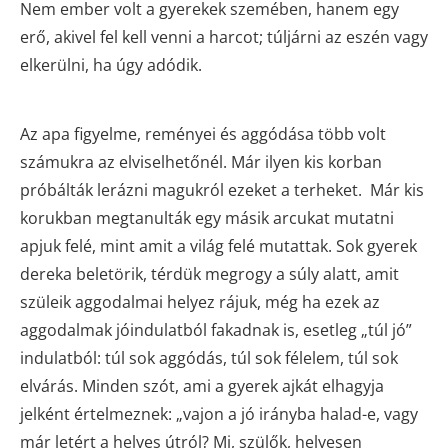
Nem ember volt a gyerekek szemében, hanem egy
erő, akivel fel kell venni a harcot; túljárni az eszén vagy
elkerülni, ha úgy adódik.
Az apa figyelme, reményei és aggódása több volt
számukra az elviselhetőnél. Már ilyen kis korban
próbálták lerázni magukról ezeket a terheket. Már kis
korukban megtanulták egy másik arcukat mutatni
apjuk felé, mint amit a világ felé mutattak. Sok gyerek
dereka beletörik, térdük megrogy a súly alatt, amit
szüleik aggodalmai helyez rájuk, még ha ezek az
aggodalmak jóindulatból fakadnak is, esetleg „túl jó”
indulatból: túl sok aggódás, túl sok félelem, túl sok
elvárás. Minden szót, ami a gyerek ajkát elhagyja
jelként értelmeznek: „vajon a jó irányba halad-e, vagy
már letért a helyes útról? Mi, szülők, helyesen