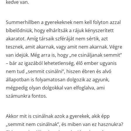
kedve van.
Summerhillben a gyerekeknek nem kell folyton azzal
bíbelődniük, hogy elhárítsák a rájuk kényszerített
akaratot. Amíg társaik szféráját nem sértik, azt
tesznek, amit akarnak, vagy amit nem akarnak. Végre
van idejük. Még arra is, hogy „ne csináljanak semmit”
– bár az igazából lehetetlenség, élő ember ugyanis
nem tud „semmit csinálni”, hiszen ébren és alvó
állapotban is folyamatosan dolgozik az agyunk,
mégpedig olyan dolgokkal van elfoglalva, ami
számunkra fontos.
Akkor mit is csinálnak azok a gyerekek, akik épp
„semmit nem csinálnak”, és miben van ez hasznukra?