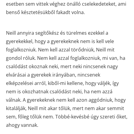
esetben sem vittek véghez önálló cselekedeteket, ami
benső késztetésükből fakadt volna.
Neill annyira segítőkész és türelmes ezekkel a
gyerekekkel, hogy a gyerekeknek nem is kell vele
foglalkozniuk. Nem kell azzal törődniük, Neill mit
gondol róluk. Nem kell azzal foglalkozniuk, mi van, ha
csalódást okoznak neki, mert neki nincsenek nagy
elvárásai a gyerekek irányában, nincsenek
elképzelései arról, kiből-mi kellene, hogy váljék, így
nem is okozhatnak csalódást neki, ha nem azzá
válnak. A gyerekeknek nem kell azon aggódniuk, hogy
kitalálják, Neill mit akar tőlük, mert nem akar semmit
sem, főleg tőlük nem. Többé-kevésbé úgy szereti őket,
ahogy vannak.