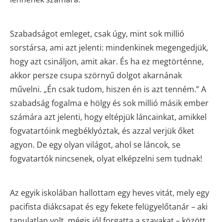
Szabadságot emleget, csak úgy, mint sok millió
sorstársa, ami azt jelenti: mindenkinek megengedjük,
hogy azt csináljon, amit akar. És ha ez megtörténne,
akkor persze csupa szörnyű dolgot akarnának
művelni. „Én csak tudom, hiszen én is azt tenném.” A
szabadság fogalma e hölgy és sok millió másik ember
számára azt jelenti, hogy eltépjük láncainkat, amikkel
fogvatartóink megbéklyóztak, és azzal verjük őket
agyon. De egy olyan világot, ahol se láncok, se
fogvatartók nincsenek, olyat elképzelni sem tudnak!
Az egyik iskolában hallottam egy heves vitát, mely egy
pacifista diákcsapat és egy fekete felügyelőtanár – aki
tanulatlan volt, mégis jól forgatta a szavakat – között