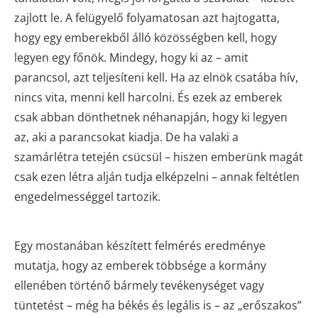
zajlott le. A felügyelő folyamatosan azt hajtogatta,
hogy egy emberekből álló közösségben kell, hogy
legyen egy főnök. Mindegy, hogy ki az – amit
parancsol, azt teljesíteni kell. Ha az elnök csatába hív,
nincs vita, menni kell harcolni. És ezek az emberek
csak abban dönthetnek néhanapján, hogy ki legyen
az, aki a parancsokat kiadja. De ha valaki a
szamárlétra tetején csücsül – hiszen emberünk magát
csak ezen létra alján tudja elképzelni – annak feltétlen
engedelmességgel tartozik.
Egy mostanában készített felmérés eredménye
mutatja, hogy az emberek többsége a kormány
ellenében történő bármely tevékenységet vagy
tüntetést – még ha békés és legális is – az „erőszakos”