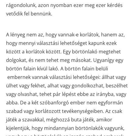
rágondolunk, azon nyomban ezer meg ezer kérdés
vetődik fel bennünk.
A lényeg nem az, hogy vannak-e korlátok, hanem az,
hogy mennyi választási lehetőséget kapunk ezek
között a korlátok között. Egy börtönlakó megtehet
dolgokat, és nem tehet meg másokat. Ugyanígy egy
börtön falain kívül lakó. A börtön falain belüli
embernek vannak választási lehetőségei: állhat vagy
ülhet vagy fekhet, alhat vagy gondolkozhat, beszélhet
vagy olvashat, tehet pár lépést ebbe az irányba, vagy
abba. De a két szóbanforgó ember nem egyformán
szabad vagy korlátozott tevékenységeiben. Az csak
játék a szavakkal, méghozzá buta játék, amikor
kijelentjük, hogy mindannyian börtönlakók vagyunk,