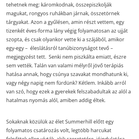
tehetnek meg: káromkodnak, összepiszkolják
magukat, rongyos ruhákban járnak, összetörnek
tárgyakat. Azon a gyűlésen, amin részt vettem, egy
tizenkét éves-forma lány végig folyamatosan az ujját
szopta, és csak olyankor vette ki a szájából, amikor
egy-egy – éleslátásról tanúbizonyságot tevő –
megjegyzést tett. Senki nem piszkálta emiatt, észre
sem vették. Talán van valami mélyről jövő terápiás
hatása annak, hogy csúnya szavakat mondhatunk ki,
vagy négy napig nem fürdünk? Kétlem. Inkább arról
van szó, hogy ezek a gyerekek felszabadultak az alól a
hatalmas nyomás alól, amiben addig éltek.
Sokaknak közülük az élet Summerhill előtt egy
folyamatos csatározás volt, legtöbb harcukat