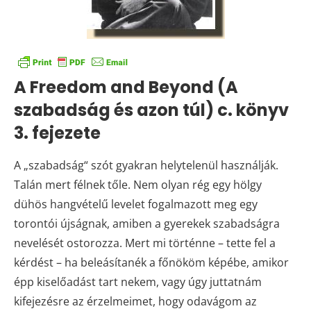
A Freedom and Beyond (A
szabadság és azon túl) c. könyv
3. fejezete
A „szabadság“ szót gyakran helytelenül használják.
Talán mert félnek tőle. Nem olyan rég egy hölgy
dühös hangvételű levelet fogalmazott meg egy
torontói újságnak, amiben a gyerekek szabadságra
nevelését ostorozza. Mert mi történne – tette fel a
kérdést – ha beleásítanék a főnököm képébe, amikor
épp kiselőadást tart nekem, vagy úgy juttatnám
kifejezésre az érzelmeimet, hogy odavágom az