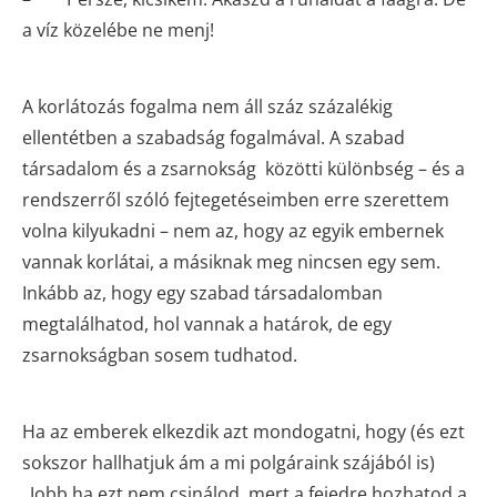
a víz közelébe ne menj!
A korlátozás fogalma nem áll száz százalékig
ellentétben a szabadság fogalmával. A szabad
társadalom és a zsarnokság közötti különbség – és a
rendszerről szóló fejtegetéseimben erre szerettem
volna kilyukadni – nem az, hogy az egyik embernek
vannak korlátai, a másiknak meg nincsen egy sem.
Inkább az, hogy egy szabad társadalomban
megtalálhatod, hol vannak a határok, de egy
zsarnokságban sosem tudhatod.
Ha az emberek elkezdik azt mondogatni, hogy (és ezt
sokszor hallhatjuk ám a mi polgáraink szájából is)
„Jobb ha ezt nem csinálod, mert a fejedre hozhatod a