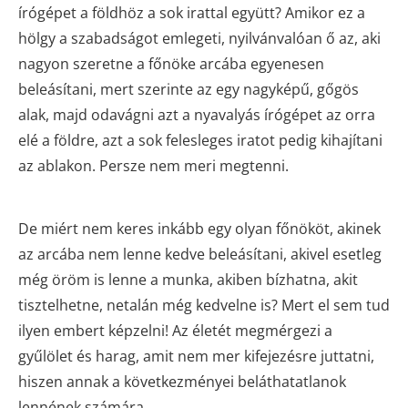
írógépet a földhöz a sok irattal együtt? Amikor ez a
hölgy a szabadságot emlegeti, nyilvánvalóan ő az, aki
nagyon szeretne a főnöke arcába egyenesen
beleásítani, mert szerinte az egy nagyképű, gőgös
alak, majd odavágni azt a nyavalyás írógépet az orra
elé a földre, azt a sok felesleges iratot pedig kihajítani
az ablakon. Persze nem meri megtenni.
De miért nem keres inkább egy olyan főnököt, akinek
az arcába nem lenne kedve beleásítani, akivel esetleg
még öröm is lenne a munka, akiben bízhatna, akit
tisztelhetne, netalán még kedvelne is? Mert el sem tud
ilyen embert képzelni! Az életét megmérgezi a
gyűlölet és harag, amit nem mer kifejezésre juttatni,
hiszen annak a következményei beláthatatlanok
lennének számára.