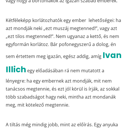
vagy hogy a börtönlakók az igazán szabad emberek.
Kétféleképp korlátozhatók egy ember lehetőségei: ha
azt mondják neki „ezt muszáj megtenned!”, vagy azt
„ezt tilos megtenned!”. Nem ugyanaz a kettő, és nem
egyformán korlátoz. Bár pofonegyszerű a dolog, én
Ivan
sem értettem meg igazán, egész addig, amíg
Illich
egy előadásában rá nem mutatott a
lényegre: ha egy embernek azt mondják, mit nem
tanácsos megtennie, és ezt jól körül is írják, az sokkal
több szabadságot hagy neki, mintha azt mondanák
meg, mit kötelező megtennie.
A tiltás még mindig jobb, mint az előírás. Egy anyuka