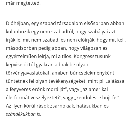
már megtetted.
Dióhéjban, egy szabad társadalom elsősorban abban
különbözik egy nem szabadtól, hogy szabályai azt
írják le, mit nem szabad, és nem előírják, hogy mit kell,
másodsorban pedig abban, hogy világosan és
egyértelműen leírja, mi a tilos. Kongresszusunk
képviselői túl gyakran adnak be olyan
törvényjavaslatokat, amiben bűncselekményként
tüntetnek fel olyan tevékenységeket, mint pl. „aláássa
a fegyveres erőnk morálját”, vagy „az amerikai
életformát veszélyezteti”, vagy „zendülésre bújt fel”.
Az ilyen körülírások zsarnokiak, hatásukban és
szándékukban is
.