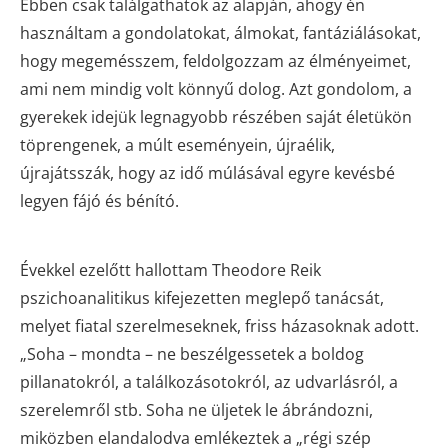
Ebben csak találgathatok az alapján, ahogy én
használtam a gondolatokat, álmokat, fantáziálásokat,
hogy megemésszem, feldolgozzam az élményeimet,
ami nem mindig volt könnyű dolog. Azt gondolom, a
gyerekek idejük legnagyobb részében saját életükön
töprengenek, a múlt eseményein, újraélik,
újrajátsszák, hogy az idő múlásával egyre kevésbé
legyen fájó és bénító.
Évekkel ezelőtt hallottam Theodore Reik
pszichoanalitikus kifejezetten meglepő tanácsát,
melyet fiatal szerelmeseknek, friss házasoknak adott.
„Soha – mondta – ne beszélgessetek a boldog
pillanatokról, a találkozásotokról, az udvarlásról, a
szerelemről stb. Soha ne üljetek le ábrándozni,
miközben elandalodva emlékeztek a „régi szép