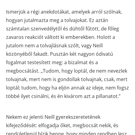
Ismerjük a régi anekdotákat, amelyek arról szólnak,
hogyan jutalmazta meg a tolvajokat. Ez aztán
számtalan szenvedélytől és dühtől fűtött, de főleg
zavaros reakciót váltott ki emberekben. Holott a
jutalom nem a tolvajlásnak szólt, vagy Neill
közönyéből fakadt. Pusztán két nagyon ódivatú
fogalmat testesített meg: a bizalmat és a
megbocsátást. „Tudom, hogy loptál, de nem nevezlek
tolvajnak, mert nem is gondollak tolvajnak, csak, mert
loptál; tudom, hogy ha eljön annak az ideje, nem fogsz
többé ilyet csinálni, és én kivárom azt a pillanatot.”
Nekem ez jelenti Neill gyerekszeretetének
kifejeződését: elfogadja őket, megbocsát nekik, és
rendületlenül bízik benne, hogy minden rendben lesz