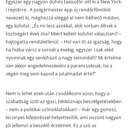
Egyszer egy nagyon dühös taxisofőr vitt ki a New York-
i reptérre. A polgármester épp új rendőrfőnököt
nevezett ki, méghozzá eléggé el nem ítélhető módon,
egy külsőst. „És mi lesz azokkal, akik sorban állnak a
tisztségért évek óta? Miért kellett külsőst választani? –
hajtogatta rendületlenül. – Hol van itt az igazság, hogy
ha hiába vársz a sorodra évekig, egyszer csak eléd
nyomnak egy senkiházit a nagy semmiből? Mi értelme
van akkor engedelmeskedni a parancsoknak, ha a
végén meg sem kapod a jutalmadat érte?”
Nem is lehet ezek után csodálkozni azon, hogy a
szabadság szót az igazi, hétköznapi beszélgetésekben
– nem a politikai szónoklatokban! – már egy gonosz,
kicsinyes kifejezéssel helyettesítik, ami viszont nagyon
jól jellemzi a beszélő érzelmeit. Ez a szó az