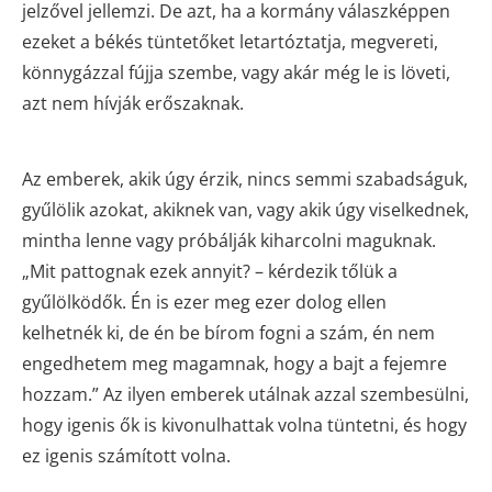
jelzővel jellemzi. De azt, ha a kormány válaszképpen
ezeket a békés tüntetőket letartóztatja, megvereti,
könnygázzal fújja szembe, vagy akár még le is löveti,
azt nem hívják erőszaknak.
Az emberek, akik úgy érzik, nincs semmi szabadságuk,
gyűlölik azokat, akiknek van, vagy akik úgy viselkednek,
mintha lenne vagy próbálják kiharcolni maguknak.
„Mit pattognak ezek annyit? – kérdezik tőlük a
gyűlölködők. Én is ezer meg ezer dolog ellen
kelhetnék ki, de én be bírom fogni a szám, én nem
engedhetem meg magamnak, hogy a bajt a fejemre
hozzam.” Az ilyen emberek utálnak azzal szembesülni,
hogy igenis ők is kivonulhattak volna tüntetni, és hogy
ez igenis számított volna.