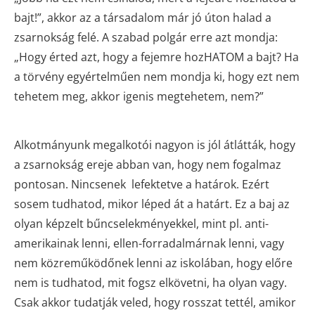
bajt!”, akkor az a társadalom már jó úton halad a
zsarnokság felé. A szabad polgár erre azt mondja:
„Hogy érted azt, hogy a fejemre hozHATOM a bajt? Ha
a törvény egyértelműen nem mondja ki, hogy ezt nem
tehetem meg, akkor igenis megtehetem, nem?”
Alkotmányunk megalkotói nagyon is jól átlátták, hogy
a zsarnokság ereje abban van, hogy nem fogalmaz
pontosan. Nincsenek lefektetve a határok. Ezért
sosem tudhatod, mikor léped át a határt. Ez a baj az
olyan képzelt bűncselekményekkel, mint pl. anti-
amerikainak lenni, ellen-forradalmárnak lenni, vagy
nem közreműködőnek lenni az iskolában, hogy előre
nem is tudhatod, mit fogsz elkövetni, ha olyan vagy.
Csak akkor tudatják veled, hogy rosszat tettél, amikor