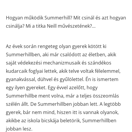
Hogyan működik Summerhill? Mit csinál és azt hogyan
csinálja? Mi a titka Neill művészetének?…
Az évek során rengeteg olyan gyerek kötött ki
Summerhillben, aki már csalódott az életben, akik
saját védekezési mechanizmusaik és szándékos
kudarcaik foglyai lettek, akik telve voltak félelemmel,
gyanakvással, dühvel és gyűlölettel. Én is ismertem
egy ilyen gyereket. Egy évvel azelőtt, hogy
Summerhillbe ment volna, már a teljes összeomlás
szélén állt. De Summerhillben jobban lett. A legtöbb
gyerek, bár nem mind, hiszen itt is vannak olyanok,
akikbe az iskola bicskája beletörik, Summerhillben
jobban lesz.