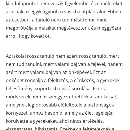
kiindulópontot nem veszik figyelembe, és elméleteket
akarnak az egyik agyból a másikba átplántálni. Ebben
az esetben, a tanuló nem tud mást tenni, mint
megpróbálja a másikat megtéveszteni, és meggyőzni
arról, hogy követi őt.
Az iskolai rossz tanuló nem azért rossz tanuló, mert
nem tud tanulni, mert valami baj van a fejével, hanem
azért mert valami baj van az önképével. Ezt az
önképet rongálja a feleltetés, a címkézés, a gyerekek
teljesítménycsoportokba való sorolása. Ezek a
módszerek nem összeegyeztethetőek a tanulással,
amelynek legfontosabb előfeltétele a biztonságos
környezet, ahhoz hasonló, amely az élet legelején
körülvette a gyerekeket, ahol nincs értékelés,
vizsgáztatás, hibáztatás. Ezeknek a feltételeknek a