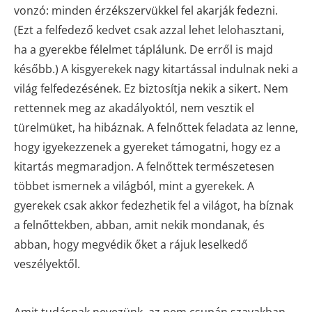
vonzó: minden érzékszervükkel fel akarják fedezni.
(Ezt a felfedező kedvet csak azzal lehet lelohasztani,
ha a gyerekbe félelmet táplálunk. De erről is majd
később.) A kisgyerekek nagy kitartással indulnak neki a
világ felfedezésének. Ez biztosítja nekik a sikert. Nem
rettennek meg az akadályoktól, nem vesztik el
türelmüket, ha hibáznak. A felnőttek feladata az lenne,
hogy igyekezzenek a gyereket támogatni, hogy ez a
kitartás megmaradjon. A felnőttek természetesen
többet ismernek a világból, mint a gyerekek. A
gyerekek csak akkor fedezhetik fel a világot, ha bíznak
a felnőttekben, abban, amit nekik mondanak, és
abban, hogy megvédik őket a rájuk leselkedő
veszélyektől.
Amit tudásnak nevezünk, az nem csupán szavakban,