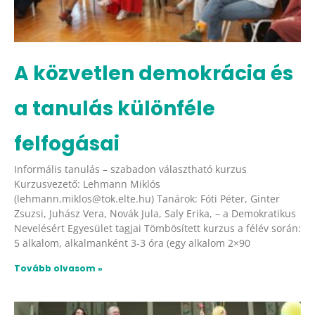
A közvetlen demokrácia és
a tanulás különféle
felfogásai
Informális tanulás – szabadon választható kurzus
Kurzusvezető: Lehmann Miklós
(lehmann.miklos@tok.elte.hu) Tanárok: Fóti Péter, Ginter
Zsuzsi, Juhász Vera, Novák Jula, Saly Erika, – a Demokratikus
Nevelésért Egyesület tagjai Tömbösített kurzus a félév során:
5 alkalom, alkalmanként 3-3 óra (egy alkalom 2×90
Tovább olvasom »