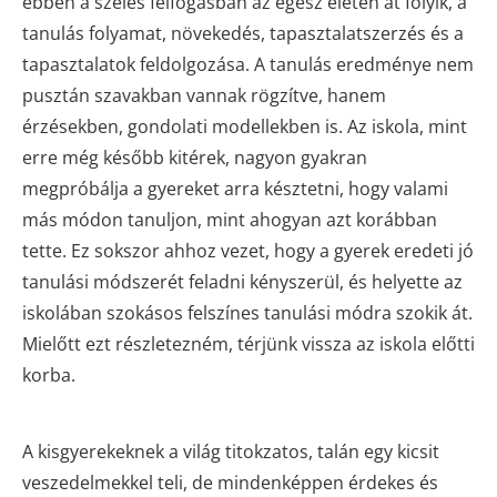
ebben a széles felfogásban az egész életen át folyik, a
tanulás folyamat, növekedés, tapasztalatszerzés és a
tapasztalatok feldolgozása. A tanulás eredménye nem
pusztán szavakban vannak rögzítve, hanem
érzésekben, gondolati modellekben is. Az iskola, mint
erre még később kitérek, nagyon gyakran
megpróbálja a gyereket arra késztetni, hogy valami
más módon tanuljon, mint ahogyan azt korábban
tette. Ez sokszor ahhoz vezet, hogy a gyerek eredeti jó
tanulási módszerét feladni kényszerül, és helyette az
iskolában szokásos felszínes tanulási módra szokik át.
Mielőtt ezt részletezném, térjünk vissza az iskola előtti
korba.
A kisgyerekeknek a világ titokzatos, talán egy kicsit
veszedelmekkel teli, de mindenképpen érdekes és