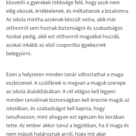
közvetíti a gyerekek többsége felé, hogy azok nem
elég okosak, értéktelenek, és méltatlanok a bizalomra.
Az iskola mintha azoknak készült volna, akik már
otthonról sem hoznak biztonságot és szabadságot.
Azokat pedig, akik ezt otthonról magukkal hozzák,
azokat inkább az első csoportba igyekeznek
belegyúrni.
Ezen a helyzeten minden tanár változtathat a maga
eszközeivel. A szülőknek is megvan a maguk szerepe
az iskola átalakításában: A cél világos kell legyen:
minden tanulónak biztonságban kell éreznie magát az
iskolában, és szabadságot kell kapnia, hogy
tanulhasson, mint ahogyan ezt egészen kis korában
tette. Az ember akkor tanul a legjobban, ha ő maga és
nem mások határoznak arról, hogy mit akar