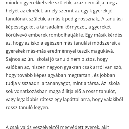
minden gyerekkel vele születik, azaz nem állja meg a
helyét az elmélet, amely szerint az egyik gyerek jó
tanulónak születik, a másik pedig rossznak,. A tanulási
képességeket a társadalmi környezet, a gyereket
körülvevő emberek rombolhatják le. Egy másik kérdés
az, hogy az iskola egészen más tanulási módszereit a
gyerekek más-más eredménnyel teszik magukévá.
Sajnos az ún. iskolai jó tanuló nem biztos, hogy
valóban az, hiszen nagyon gyakran csak arról van szó,
hogy tovább képes agyában megtartani, és jobban
tudja visszaadni a tananyagot, mint a társa. Az iskola
sok vonatkozásban maga állítja elő a rossz tanulót,
vagy legalábbis rátesz egy lapáttal arra, hogy valakiből
rossz tanuló legyen.
A csak valós veszélyektől megvédett gyerek, akit