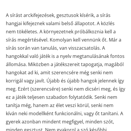
A sírást arckifejezések, gesztusok kísérik, a sírás
hangjai kifejeznek valami belső állapotot. A közlés
nem tökéletes. A környezetnek próbálkoznia kell a
sírás megértésével. Komolyan kell vennünk őt. Már a
sírás során van tanulás, van visszacsatolás. A
hangokkal való játék is a nyelv megtanulásának fontos
állomása. Miközben a játékszereit tapogatja, magából
hangokat ad ki, amit szerencsére még senki nem
korrigál vagy javít. Újabb és újabb hangok jelennek így
meg. Ezért (szerencsére) senki nem dicséri meg, és így
ez a játék teljesen szabadon folytatódik. Senki nem
tanítja még, hanem az élet veszi körül, senki nem
kíván neki modellként funkcionálni, vagy őt tanítani. A
gyerek azonban mindent megfigyel, minden szót,
minden gesztust. Nem gyakorol a szó későbbi