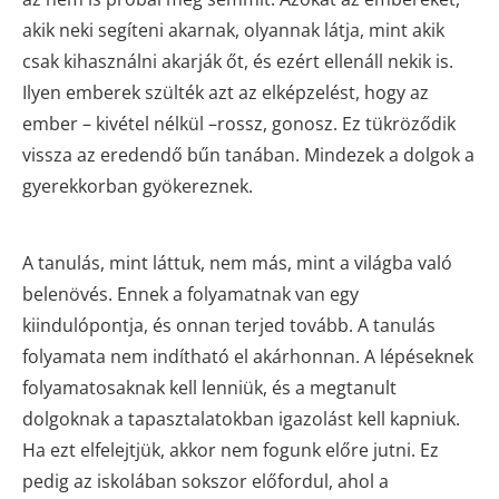
akik neki segíteni akarnak, olyannak látja, mint akik
csak kihasználni akarják őt, és ezért ellenáll nekik is.
Ilyen emberek szülték azt az elképzelést, hogy az
ember – kivétel nélkül –rossz, gonosz. Ez tükröződik
vissza az eredendő bűn tanában. Mindezek a dolgok a
gyerekkorban gyökereznek.
A tanulás, mint láttuk, nem más, mint a világba való
belenövés. Ennek a folyamatnak van egy
kiindulópontja, és onnan terjed tovább. A tanulás
folyamata nem indítható el akárhonnan. A lépéseknek
folyamatosaknak kell lenniük, és a megtanult
dolgoknak a tapasztalatokban igazolást kell kapniuk.
Ha ezt elfelejtjük, akkor nem fogunk előre jutni. Ez
pedig az iskolában sokszor előfordul, ahol a