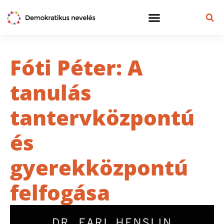
Fóti Péter: A
tanulás
tantervközpontú
és
gyerekközpontú
felfogása