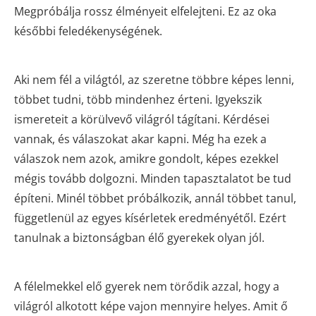
Megpróbálja rossz élményeit elfelejteni. Ez az oka
későbbi feledékenységének.
Aki nem fél a világtól, az szeretne többre képes lenni,
többet tudni, több mindenhez érteni. Igyekszik
ismereteit a körülvevő világról tágítani. Kérdései
vannak, és válaszokat akar kapni. Még ha ezek a
válaszok nem azok, amikre gondolt, képes ezekkel
mégis tovább dolgozni. Minden tapasztalatot be tud
építeni. Minél többet próbálkozik, annál többet tanul,
függetlenül az egyes kísérletek eredményétől. Ezért
tanulnak a biztonságban élő gyerekek olyan jól.
A félelmekkel elő gyerek nem törődik azzal, hogy a
világról alkotott képe vajon mennyire helyes. Amit ő