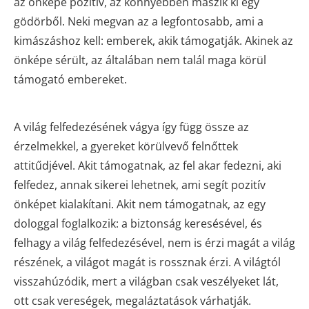
az önképe pozitív, az könnyebben mászik ki egy
gödörből. Neki megvan az a legfontosabb, ami a
kimászáshoz kell: emberek, akik támogatják. Akinek az
önképe sérült, az általában nem talál maga körül
támogató embereket.
A világ felfedezésének vágya így függ össze az
érzelmekkel, a gyereket körülvevő felnőttek
attitűdjével. Akit támogatnak, az fel akar fedezni, aki
felfedez, annak sikerei lehetnek, ami segít pozitív
önképet kialakítani. Akit nem támogatnak, az egy
dologgal foglalkozik: a biztonság keresésével, és
felhagy a világ felfedezésével, nem is érzi magát a világ
részének, a világot magát is rossznak érzi. A világtól
visszahúzódik, mert a világban csak veszélyeket lát,
ott csak vereségek, megaláztatások várhatják.