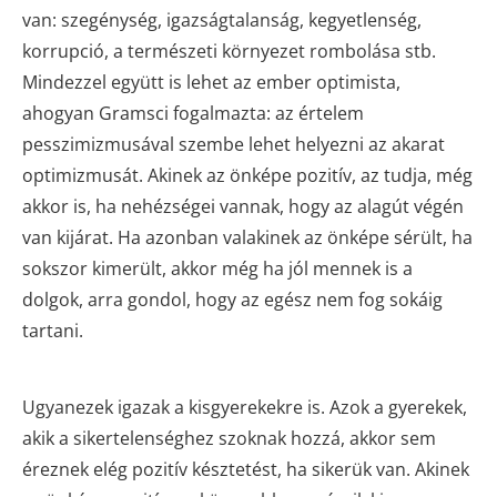
van: szegénység, igazságtalanság, kegyetlenség,
korrupció, a természeti környezet rombolása stb.
Mindezzel együtt is lehet az ember optimista,
ahogyan Gramsci fogalmazta: az értelem
pesszimizmusával szembe lehet helyezni az akarat
optimizmusát. Akinek az önképe pozitív, az tudja, még
akkor is, ha nehézségei vannak, hogy az alagút végén
van kijárat. Ha azonban valakinek az önképe sérült, ha
sokszor kimerült, akkor még ha jól mennek is a
dolgok, arra gondol, hogy az egész nem fog sokáig
tartani.
Ugyanezek igazak a kisgyerekekre is. Azok a gyerekek,
akik a sikertelenséghez szoknak hozzá, akkor sem
éreznek elég pozitív késztetést, ha sikerük van. Akinek