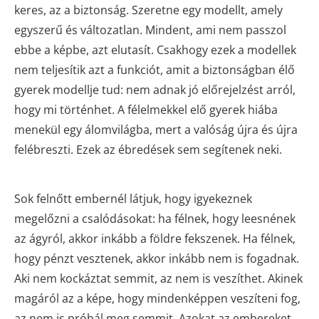
keres, az a biztonság. Szeretne egy modellt, amely
egyszerű és változatlan. Mindent, ami nem passzol
ebbe a képbe, azt elutasít. Csakhogy ezek a modellek
nem teljesítik azt a funkciót, amit a biztonságban élő
gyerek modellje tud: nem adnak jó előrejelzést arról,
hogy mi történhet. A félelmekkel elő gyerek hiába
menekül egy álomvilágba, mert a valóság újra és újra
felébreszti. Ezek az ébredések sem segítenek neki.
Sok felnőtt embernél látjuk, hogy igyekeznek
megelőzni a csalódásokat: ha félnek, hogy leesnének
az ágyról, akkor inkább a földre fekszenek. Ha félnek,
hogy pénzt vesztenek, akkor inkább nem is fogadnak.
Aki nem kockáztat semmit, az nem is veszíthet. Akinek
magáról az a képe, hogy mindenképpen veszíteni fog,
az nem is próbál meg semmit. Azokat az embereket,