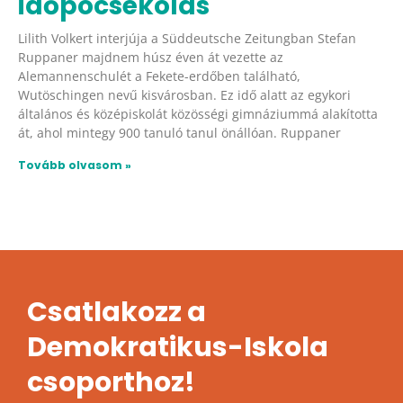
időpocsékolás
Lilith Volkert interjúja a Süddeutsche Zeitungban Stefan
Ruppaner majdnem húsz éven át vezette az
Alemannenschulét a Fekete-erdőben található,
Wutöschingen nevű kisvárosban. Ez idő alatt az egykori
általános és középiskolát közösségi gimnáziummá alakította
át, ahol mintegy 900 tanuló tanul önállóan. Ruppaner
Tovább olvasom »
Csatlakozz a
Demokratikus-Iskola
csoporthoz!