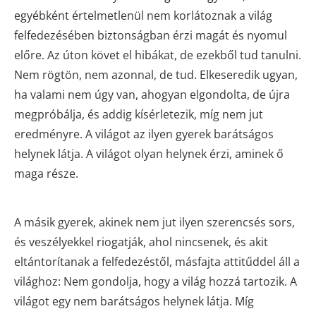
egyébként értelmetlenül nem korlátoznak a világ
felfedezésében biztonságban érzi magát és nyomul
előre. Az úton követ el hibákat, de ezekből tud tanulni.
Nem rögtön, nem azonnal, de tud. Elkeseredik ugyan,
ha valami nem úgy van, ahogyan elgondolta, de újra
megpróbálja, és addig kísérletezik, míg nem jut
eredményre. A világot az ilyen gyerek barátságos
helynek látja. A világot olyan helynek érzi, aminek ő
maga része.
A másik gyerek, akinek nem jut ilyen szerencsés sors,
és veszélyekkel riogatják, ahol nincsenek, és akit
eltántorítanak a felfedezéstől, másfajta attitűddel áll a
világhoz: Nem gondolja, hogy a világ hozzá tartozik. A
világot egy nem barátságos helynek látja. Míg