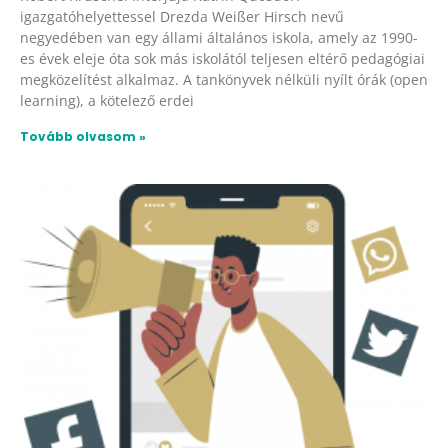
igazgatóhelyettessel Drezda Weißer Hirsch nevű
negyedében van egy állami általános iskola, amely az 1990-
es évek eleje óta sok más iskolától teljesen eltérő pedagógiai
megközelítést alkalmaz. A tankönyvek nélküli nyílt órák (open
learning), a kötelező erdei
Tovább olvasom »