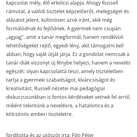
kapcsolat mély, élő erkölcsi alapja. Ahogy Russell
rámutat, a valódi tisztelet képzelőerőt, melegséget és
alázatot jelent, különösen azok iránt, akik még
formálódnak és fejlődnek. A gyermek nem csupán
„agyag”, amit a tanár megformál, hanem rendkívüli
lehetőségeket rejtő, egyedi lény, akit támogatni kell
abban, hogy saját útját járja. Ez a gondolat nemcsak a
tanár-diák viszonyt új fénybe helyezi, hanem a nevelés
egészét: olyan kapcsolattá teszi, amely tiszteletben
tartja a gyermeki szabadságot, kíváncsiságot és
kreativitást. Russell nézetei mai pedagógiai
diskurzusunkban is fontos kérdéseket vetnek fel arról,
miként tekintünk a nevelésre, a hatalomra és a
kölcsönös emberi tiszteletre.
fordította és az utószót irta: Fóti Péter