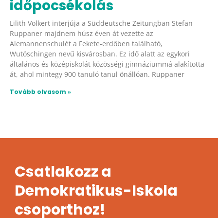
időpocsékolás
Lilith Volkert interjúja a Süddeutsche Zeitungban Stefan
Ruppaner majdnem húsz éven át vezette az
Alemannenschulét a Fekete-erdőben található,
Wutöschingen nevű kisvárosban. Ez idő alatt az egykori
általános és középiskolát közösségi gimnáziummá alakította
át, ahol mintegy 900 tanuló tanul önállóan. Ruppaner
Tovább olvasom »
Csatlakozz a
Demokratikus-Iskola
csoporthoz!