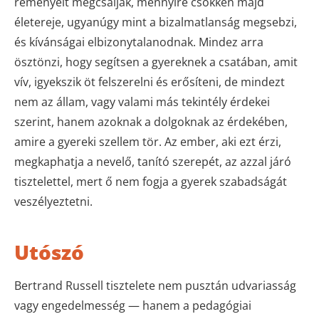
reményeit megcsalják, mennyire csökken majd
életereje, ugyanúgy mint a bizalmatlanság megsebzi,
és kívánságai elbizonytalanodnak. Mindez arra
ösztönzi, hogy segítsen a gyereknek a csatában, amit
vív, igyekszik öt felszerelni és erősíteni, de mindezt
nem az állam, vagy valami más tekintély érdekei
szerint, hanem azoknak a dolgoknak az érdekében,
amire a gyereki szellem tör. Az ember, aki ezt érzi,
megkaphatja a nevelő, tanító szerepét, az azzal járó
tisztelettel, mert ő nem fogja a gyerek szabadságát
veszélyeztetni.
Utószó
Bertrand Russell tisztelete nem pusztán udvariasság
vagy engedelmesség — hanem a pedagógiai