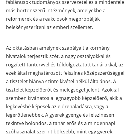
fabiánusok tudományos szervezetei és a mindenféle
más börtönszerű intézmények, amelyekbe a
reformerek és a reakciósok megpróbálják
belekényszeríteni az emberi szellemet.
Az oktatásban amelynek szabályait a kormány
hivatalok terjesztik szét, a nagy osztályokkal és
rögzített tantervvel és túldolgoztatott tanárokkal, az
ezek által meghatározott felszínes középszerűséggel,
a tisztelet hiánya szinte kivétel nélkül általános. A
tisztelet képzelőerőt és melegséget jelent. Azokkal
szemben kívánatos a legnagyobb képzelőerő, akik a
legkevésbé képesek az előrehaladásra, vagy a
legerőtlenebbek. A gyerek gyenge és felszínesen
tekintve bolondos, a tanár erős és a mindennapi
szóhasználat szerint bölcsebb, mint egy gyerek.