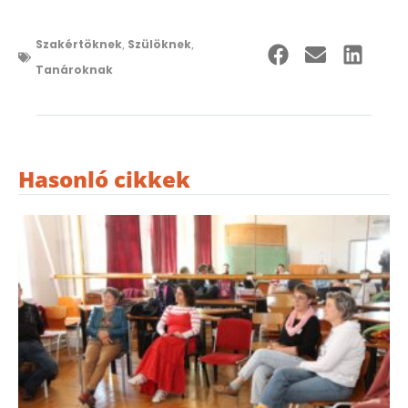
Szakértöknek
,
Szülöknek
,
Tanároknak
Hasonló cikkek