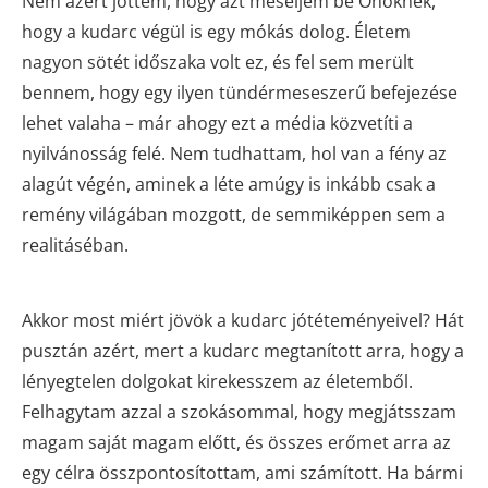
Nem azért jöttem, hogy azt meséljem be Önöknek,
hogy a kudarc végül is egy mókás dolog. Életem
nagyon sötét időszaka volt ez, és fel sem merült
bennem, hogy egy ilyen tündérmeseszerű befejezése
lehet valaha – már ahogy ezt a média közvetíti a
nyilvánosság felé. Nem tudhattam, hol van a fény az
alagút végén, aminek a léte amúgy is inkább csak a
remény világában mozgott, de semmiképpen sem a
realitáséban.
Akkor most miért jövök a kudarc jótéteményeivel? Hát
pusztán azért, mert a kudarc megtanított arra, hogy a
lényegtelen dolgokat kirekesszem az életemből.
Felhagytam azzal a szokásommal, hogy megjátsszam
magam saját magam előtt, és összes erőmet arra az
egy célra összpontosítottam, ami számított. Ha bármi