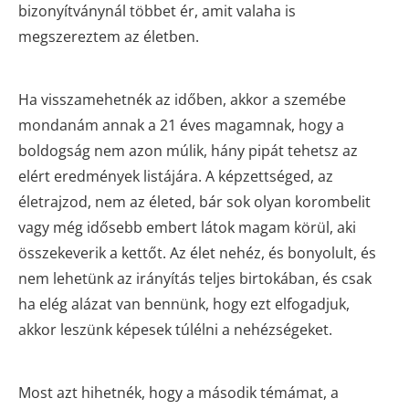
bizonyítványnál többet ér, amit valaha is
megszereztem az életben.
Ha visszamehetnék az időben, akkor a szemébe
mondanám annak a 21 éves magamnak, hogy a
boldogság nem azon múlik, hány pipát tehetsz az
elért eredmények listájára. A képzettséged, az
életrajzod, nem az életed, bár sok olyan korombelit
vagy még idősebb embert látok magam körül, aki
összekeverik a kettőt. Az élet nehéz, és bonyolult, és
nem lehetünk az irányítás teljes birtokában, és csak
ha elég alázat van bennünk, hogy ezt elfogadjuk,
akkor leszünk képesek túlélni a nehézségeket.
Most azt hihetnék, hogy a második témámat, a