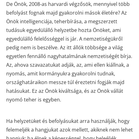
De Önök, 2008-as harvardi végzősök, mennyivel több
befolyást fognak majd gyakorolni mások életére? Az
Önök intelligenciája, teherbírása, a megszerzett
tudásuk egyedülálló helyzetbe hozta Önöket, ami
egyedülálló felelősséggel is jár. A nemzetiségükről
pedig nem is beszélve. Az itt állók többsége a világ
egyetlen fennálló nagyhatalmának nemzetiségét bírja.
Az, ahova szavazatukat adják, az, ami ellen kiállnak, a
nyomás, amit kormányukra gyakorolni tudnak,
országhatáraikon messze túl éreztetni fogják majd
hatásukat. Ez az Önök kiváltsága, és az Önök vállát
nyomó teher is egyben.
Ha helyzetüket és befolyásukat arra használják, hogy
felemeljék a hangjukat azok mellett, akiknek nem lehet
hangjuk; ha élnek a képességgel, hogy beleéljék