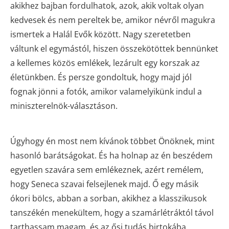
akikhez bajban fordulhatok, azok, akik voltak olyan
kedvesek és nem pereltek be, amikor névről magukra
ismertek a Halál Evők között. Nagy szeretetben
váltunk el egymástól, hiszen összekötöttek bennünket
a kellemes közös emlékek, lezárult egy korszak az
életünkben. És persze gondoltuk, hogy majd jól
fognak jönni a fotók, amikor valamelyikünk indul a
miniszterelnök-választáson.
Úgyhogy én most nem kívánok többet Önöknek, mint
hasonló barátságokat. És ha holnap az én beszédem
egyetlen szavára sem emlékeznek, azért remélem,
hogy Seneca szavai felsejlenek majd. Ő egy másik
ókori bölcs, abban a sorban, akikhez a klasszikusok
tanszékén menekültem, hogy a szamárlétráktól távol
tarthassam magam, és az ősi tudás birtokába