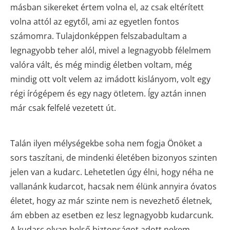
másban sikereket értem volna el, az csak eltérített
volna attól az egytől, ami az egyetlen fontos
számomra. Tulajdonképpen felszabadultam a
legnagyobb teher alól, mivel a legnagyobb félelmem
valóra vált, és még mindig életben voltam, még
mindig ott volt velem az imádott kislányom, volt egy
régi írógépem és egy nagy ötletem. Így aztán innen
már csak felfelé vezetett út.
Talán ilyen mélységekbe soha nem fogja Önöket a
sors taszítani, de mindenki életében bizonyos szinten
jelen van a kudarc. Lehetetlen úgy élni, hogy néha ne
vallanánk kudarcot, hacsak nem élünk annyira óvatos
életet, hogy az már szinte nem is nevezhető életnek,
ám ebben az esetben ez lesz legnagyobb kudarcunk.
A kudarc olyan belső biztonságot adott nekem,