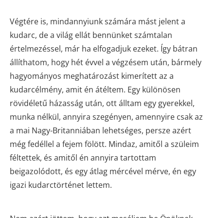
Végtére is, mindannyiunk számára mást jelent a
kudarc, de a világ ellát bennünket számtalan
értelmezéssel, már ha elfogadjuk ezeket. Így bátran
állíthatom, hogy hét évvel a végzésem után, bármely
hagyományos meghatározást kimerített az a
kudarcélmény, amit én átéltem. Egy különösen
rövidéletű házasság után, ott álltam egy gyerekkel,
munka nélkül, annyira szegényen, amennyire csak az
a mai Nagy-Britanniában lehetséges, persze azért
még fedéllel a fejem fölött. Mindaz, amitől a szüleim
féltettek, és amitől én annyira tartottam
beigazolódott, és egy átlag mércével mérve, én egy
igazi kudarctörténet lettem.