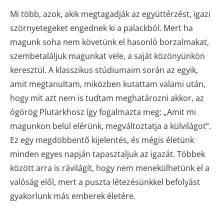
Mi több, azok, akik megtagadják az együttérzést, igazi
szörnyetegeket engednek ki a palackból. Mert ha
magunk soha nem követünk el hasonló borzalmakat,
szembetaláljuk magunkat vele, a saját közönyünkön
keresztül. A klasszikus stúdiumaim során az egyik,
amit megtanultam, miközben kutattam valami után,
hogy mit azt nem is tudtam meghatározni akkor, az
ógörög Plutarkhosz így fogalmazta meg: „Amit mi
magunkon belül elérünk, megváltoztatja a külvilágot”.
Ez egy megdöbbentő kijelentés, és mégis életünk
minden egyes napján tapasztaljuk az igazát. Többek
között arra is rávilágít, hogy nem menekülhetünk el a
valóság elől, mert a puszta létezésünkkel befolyást
gyakorlunk más emberek életére.