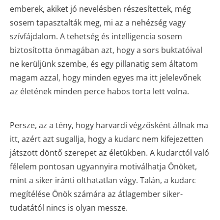
emberek, akiket jó nevelésben részesítettek, még
sosem tapasztalták meg, mi az a nehézség vagy
szívfájdalom. A tehetség és intelligencia sosem
biztosította önmagában azt, hogy a sors buktatóival
ne kerüljünk szembe, és egy pillanatig sem áltatom
magam azzal, hogy minden egyes ma itt jelelevőnek
az életének minden perce habos torta lett volna.
Persze, az a tény, hogy harvardi végzősként állnak ma
itt, azért azt sugallja, hogy a kudarc nem kifejezetten
játszott döntő szerepet az életükben. A kudarctól való
félelem pontosan ugyannyira motiválhatja Önöket,
mint a siker iránti olthatatlan vágy. Talán, a kudarc
megítélése Önök számára az átlagember siker-
tudatától nincs is olyan messze.