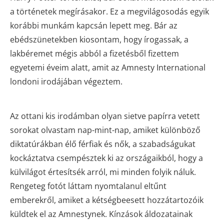
a történetek megírásakor. Ez a megvilágosodás egyik
korábbi munkám kapcsán lepett meg. Bár az
ebédszünetekben kiosontam, hogy írogassak, a
lakbéremet mégis abból a fizetésből fizettem
egyetemi éveim alatt, amit az Amnesty International
londoni irodájában végeztem.
Az ottani kis irodámban olyan sietve papírra vetett
sorokat olvastam nap-mint-nap, amiket különböző
diktatúrákban élő férfiak és nők, a szabadságukat
kockáztatva csempésztek ki az országaikból, hogy a
külvilágot értesítsék arról, mi minden folyik náluk.
Rengeteg fotót láttam nyomtalanul eltűnt
emberekről, amiket a kétségbeesett hozzátartozóik
küldtek el az Amnestynek. Kínzások áldozatainak