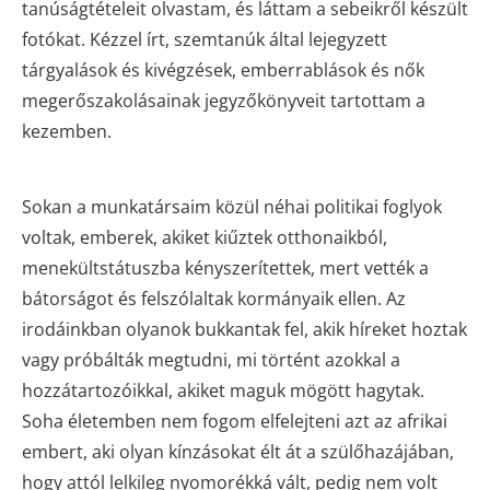
tanúságtételeit olvastam, és láttam a sebeikről készült
fotókat. Kézzel írt, szemtanúk által lejegyzett
tárgyalások és kivégzések, emberrablások és nők
megerőszakolásainak jegyzőkönyveit tartottam a
kezemben.
Sokan a munkatársaim közül néhai politikai foglyok
voltak, emberek, akiket kiűztek otthonaikból,
menekültstátuszba kényszerítettek, mert vették a
bátorságot és felszólaltak kormányaik ellen. Az
irodáinkban olyanok bukkantak fel, akik híreket hoztak
vagy próbálták megtudni, mi történt azokkal a
hozzátartozóikkal, akiket maguk mögött hagytak.
Soha életemben nem fogom elfelejteni azt az afrikai
embert, aki olyan kínzásokat élt át a szülőhazájában,
hogy attól lelkileg nyomorékká vált, pedig nem volt