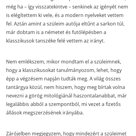
még ha – így visszatekintve – senkinek az igényét nem
is elégítettem ki vele, és a modern nyelveket vettem
fel. Aztán amint a szüleim autója eltűnt a sarkon túl,
már dobtam is a németet és futólépésben a
klasszikusok tanszéke felé vettem az irányt.
Nem emlékszem, mikor mondtam el a szüleimnek,
hogy a klasszikusokat tanulmányozom, lehet, hogy
épp a végzésem napján tudták meg. A világ összes
tantárgya közül, nem hiszem, hogy meg bírtak volna
nevezni a görög mitológiánál haszontalanabbat, már
legalábbis abból a szempontból, mi vezet a fizetős
állások megszerzésének irányába.
Zárójelben megjegyzem, hogy mindezért a szüleimet