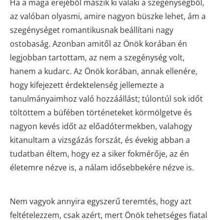
Ha a maga erejéből mászik ki valaki a szegénységből,
az valóban olyasmi, amire nagyon büszke lehet, ám a
szegénységet romantikusnak beállítani nagy
ostobaság. Azonban amitől az Önök korában én
legjobban tartottam, az nem a szegénység volt,
hanem a kudarc. Az Önök korában, annak ellenére,
hogy kifejezett érdektelenség jellemezte a
tanulmányaimhoz való hozzáállást; túlontúl sok időt
töltöttem a büfében történeteket körmölgetve és
nagyon kevés időt az előadótermekben, valahogy
kitanultam a vizsgázás forszát, és évekig abban a
tudatban éltem, hogy ez a siker fokmérője, az én
életemre nézve is, a nálam idősebbekére nézve is.
Nem vagyok annyira egyszerű teremtés, hogy azt
feltételezzem, csak azért, mert Önök tehetséges fiatal