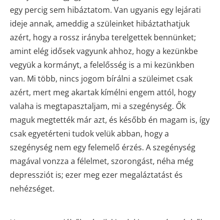
egy percig sem hibáztatom. Van ugyanis egy lejárati
ideje annak, ameddig a szüleinket hibáztathatjuk
azért, hogy a rossz irányba terelgettek bennünket;
amint elég idősek vagyunk ahhoz, hogy a kezünkbe
vegyük a kormányt, a felelősség is a mi kezünkben
van. Mi több, nincs jogom bírálni a szüleimet csak
azért, mert meg akartak kímélni engem attól, hogy
valaha is megtapasztaljam, mi a szegénység. Ők
maguk megtették már azt, és később én magam is, így
csak egyetérteni tudok velük abban, hogy a
szegénység nem egy felemelő érzés. A szegénység
magával vonzza a félelmet, szorongást, néha még
depressziót is; ezer meg ezer megaláztatást és
nehézséget.