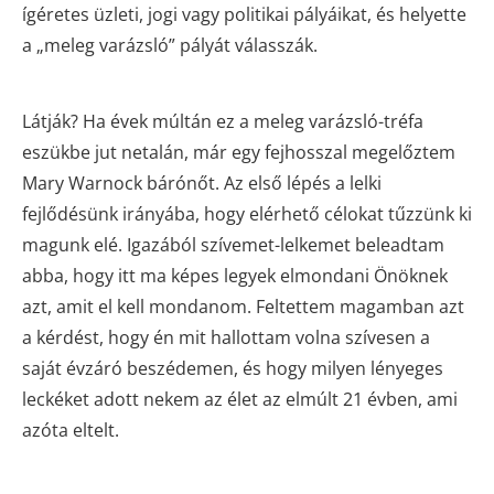
ígéretes üzleti, jogi vagy politikai pályáikat, és helyette
a „meleg varázsló” pályát válasszák.
Látják? Ha évek múltán ez a meleg varázsló-tréfa
eszükbe jut netalán, már egy fejhosszal megelőztem
Mary Warnock bárónőt. Az első lépés a lelki
fejlődésünk irányába, hogy elérhető célokat tűzzünk ki
magunk elé. Igazából szívemet-lelkemet beleadtam
abba, hogy itt ma képes legyek elmondani Önöknek
azt, amit el kell mondanom. Feltettem magamban azt
a kérdést, hogy én mit hallottam volna szívesen a
saját évzáró beszédemen, és hogy milyen lényeges
leckéket adott nekem az élet az elmúlt 21 évben, ami
azóta eltelt.