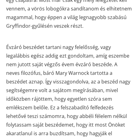
egy csapásra! Most már csak egy mély lélegzetet kell
vennem, a vörös lobogókra sandítanom és elhitetnem
magammal, hogy éppen a világ legnagyobb szabású
Gryffindor-gyűlésén veszek részt.
Évzáró beszédet tartani nagy felelősség, vagy
legalábbis egész addig ezt gondoltam, amíg eszembe
nem jutott saját végzős évem évzáró beszéde. A
neves filozófus, báró Mary Warnock tartotta a
beszédet aznap. Így visszagondolva, az a beszéd nagy
segítségemre volt a sajátom megírásában, mivel
időközben rájöttem, hogy egyetlen szóra sem
emlékszem belőle. Ez a felszabadító felfedezés
lehetővé teszi számomra, hogy abbéli félelem nélkül
folytassam saját beszédemet, hogy itt most Önöket
akaratlanul is arra buzdítsam, hogy hagyják el