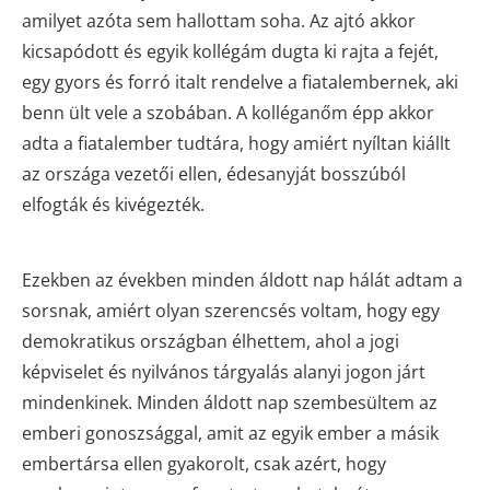
amilyet azóta sem hallottam soha. Az ajtó akkor
kicsapódott és egyik kollégám dugta ki rajta a fejét,
egy gyors és forró italt rendelve a fiatalembernek, aki
benn ült vele a szobában. A kolléganőm épp akkor
adta a fiatalember tudtára, hogy amiért nyíltan kiállt
az országa vezetői ellen, édesanyját bosszúból
elfogták és kivégezték.
Ezekben az években minden áldott nap hálát adtam a
sorsnak, amiért olyan szerencsés voltam, hogy egy
demokratikus országban élhettem, ahol a jogi
képviselet és nyilvános tárgyalás alanyi jogon járt
mindenkinek. Minden áldott nap szembesültem az
emberi gonoszsággal, amit az egyik ember a másik
embertársa ellen gyakorolt, csak azért, hogy