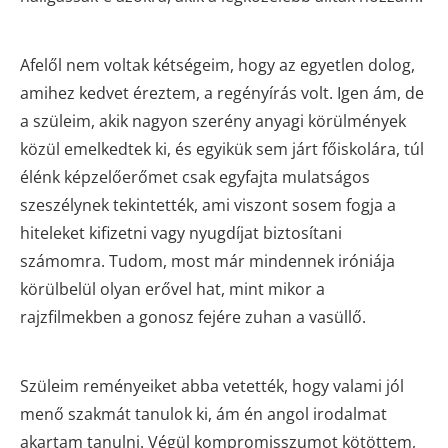
Afelől nem voltak kétségeim, hogy az egyetlen dolog,
amihez kedvet éreztem, a regényírás volt. Igen ám, de
a szüleim, akik nagyon szerény anyagi körülmények
közül emelkedtek ki, és egyikük sem járt főiskolára, túl
élénk képzelőerőmet csak egyfajta mulatságos
szeszélynek tekintették, ami viszont sosem fogja a
hiteleket kifizetni vagy nyugdíjat biztosítani
számomra. Tudom, most már mindennek iróniája
körülbelül olyan erővel hat, mint mikor a
rajzfilmekben a gonosz fejére zuhan a vasüllő.
Szüleim reményeiket abba vetették, hogy valami jól
menő szakmát tanulok ki, ám én angol irodalmat
akartam tanulni. Végül kompromisszumot kötöttem,