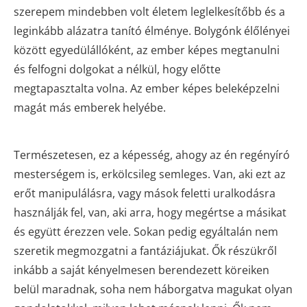
szerepem mindebben volt életem leglelkesítőbb és a
leginkább alázatra tanító élménye. Bolygónk élőlényei
között egyedülállóként, az ember képes megtanulni
és felfogni dolgokat a nélkül, hogy előtte
megtapasztalta volna. Az ember képes beleképzelni
magát más emberek helyébe.
Természetesen, ez a képesség, ahogy az én regényíró
mesterségem is, erkölcsileg semleges. Van, aki ezt az
erőt manipulálásra, vagy mások feletti uralkodásra
használják fel, van, aki arra, hogy megértse a másikat
és együtt érezzen vele. Sokan pedig egyáltalán nem
szeretik megmozgatni a fantáziájukat. Ők részükről
inkább a saját kényelmesen berendezett köreiken
belül maradnak, soha nem háborgatva magukat olyan