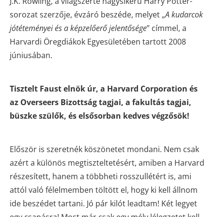
J.K. Rowling, a világszerte nagysikerű Harry Potter-
sorozat szerzője, évzáró beszéde, melyet „
A kudarcok
jótéteményei és a képzelőerő jelentősége
” címmel, a
Harvardi Öregdiákok Egyesületében tartott 2008
júniusában.
Tisztelt Faust elnök úr, a Harvard Corporation és
az Overseers Bizottság tagjai, a fakultás tagjai,
büszke szülők, és elsősorban kedves végzősök!
Először is szeretnék köszönetet mondani. Nem csak
azért a különös megtiszteltetésért, amiben a Harvard
részesített, hanem a többheti rosszullétért is, ami
attól való félelmemben töltött el, hogy ki kell állnom
ide beszédet tartani. Jó pár kilót leadtam! Két legyet