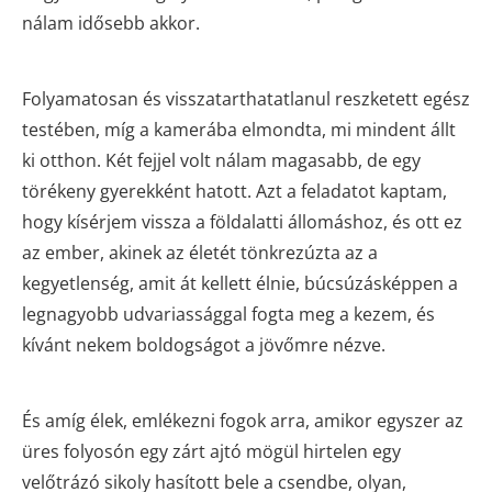
nálam idősebb akkor.
Folyamatosan és visszatarthatatlanul reszketett egész
testében, míg a kamerába elmondta, mi mindent állt
ki otthon. Két fejjel volt nálam magasabb, de egy
törékeny gyerekként hatott. Azt a feladatot kaptam,
hogy kísérjem vissza a földalatti állomáshoz, és ott ez
az ember, akinek az életét tönkrezúzta az a
kegyetlenség, amit át kellett élnie, búcsúzásképpen a
legnagyobb udvariassággal fogta meg a kezem, és
kívánt nekem boldogságot a jövőmre nézve.
És amíg élek, emlékezni fogok arra, amikor egyszer az
üres folyosón egy zárt ajtó mögül hirtelen egy
velőtrázó sikoly hasított bele a csendbe, olyan,