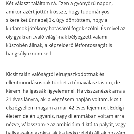
Két választ találtam rá. Ezen a gyönyörű napon,
amikor azért jöttünk össze, hogy tudományos
sikereiket ünnepeljük, úgy döntöttem, hogy a
kudarcok jótékony hatásáról fogok szólni. És mivel az
oly gyakran „való világ”-nak bélyegzett valami
küszöbén állnak, a képzelőerő létfontosságát is
hangsúlyoznom kell.
Kicsit talán valóságtól elrugaszkodottnak és
ellentmondásosnak tűnhet a témaválasztásom, de
kérem, hallgassák figyelemmel. Ha visszanézek arra a
21 éves lányra, aki a végzésem napján voltam, kicsit
elszégyellem magam a mai, 42 éves fejemmel. Eddigi
életem delén ugyanis, nagy dilemmában voltam arra
nézve, válasszam-e az ambícióim diktálta pályát, vagy
hallgassak-e azokra, akik a legközelebb álltak hozzám.