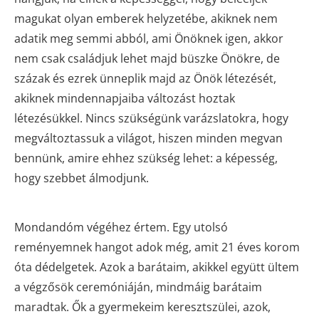
magukat olyan emberek helyzetébe, akiknek nem
adatik meg semmi abból, ami Önöknek igen, akkor
nem csak családjuk lehet majd büszke Önökre, de
százak és ezrek ünneplik majd az Önök létezését,
akiknek mindennapjaiba változást hoztak
létezésükkel. Nincs szükségünk varázslatokra, hogy
megváltoztassuk a világot, hiszen minden megvan
bennünk, amire ehhez szükség lehet: a képesség,
hogy szebbet álmodjunk.
Mondandóm végéhez értem. Egy utolsó
reményemnek hangot adok még, amit 21 éves korom
óta dédelgetek. Azok a barátaim, akikkel együtt ültem
a végzősök ceremóniáján, mindmáig barátaim
maradtak. Ők a gyermekeim keresztszülei, azok,