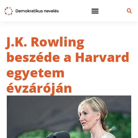
J.K. Rowling
beszéde a Harvard
egyetem
évzáróján