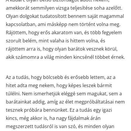
amekkorát semmilyen vizsga teljesítése soha azelőtt.
Olyan dolgokat tudatosított bennem saját magammal
kapcsolatban, ami másképp nem történt volna meg.
Rájöttem, hogy erős akaratom van, és több fegyelem
szorult belém, mint valaha is hittem volna, és
rájöttem arra is, hogy olyan barátok vesznek körül,
akik számomra a világ minden kincsénél többet érnek.
Az a tudás, hogy bölcsebb és erősebb lettem, az a
hitet adta meg nekem, hogy képes leszek bármit
túlélni. Nem ismerhetjük eléggé sem magukat, sem a
barátainkat addig, amíg az élet megpróbáltatásai nem
tesznek próbára bennünket. Ez a tudás egy igazi
kincs, még akkor is, ha nagy fájdalmak árán
megszerzett tudásról is van szó, és minden olyan