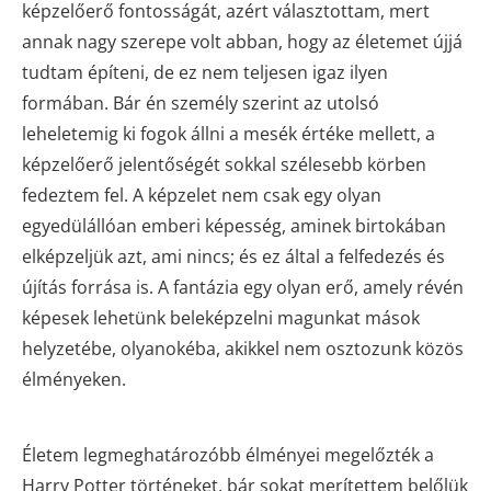
képzelőerő fontosságát, azért választottam, mert
annak nagy szerepe volt abban, hogy az életemet újjá
tudtam építeni, de ez nem teljesen igaz ilyen
formában. Bár én személy szerint az utolsó
leheletemig ki fogok állni a mesék értéke mellett, a
képzelőerő jelentőségét sokkal szélesebb körben
fedeztem fel. A képzelet nem csak egy olyan
egyedülállóan emberi képesség, aminek birtokában
elképzeljük azt, ami nincs; és ez által a felfedezés és
újítás forrása is. A fantázia egy olyan erő, amely révén
képesek lehetünk beleképzelni magunkat mások
helyzetébe, olyanokéba, akikkel nem osztozunk közös
élményeken.
Életem legmeghatározóbb élményei megelőzték a
Harry Potter történeket, bár sokat merítettem belőlük