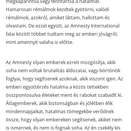
megkaparintsa vagy fenntartsa a hatalmát.
Hamarosan rémálmok kezdtek gyötörni, valódi
rémálmok, azokról, amiket láttam, hallottam és
olvastam. De ezzel együtt, az Amnesty International
falai között többet tudtam meg az emberi jóságról,
mint amennyit valaha is előtte.
Az Amnesty olyan emberek ezreit mozgósítja, akik
soha nem voltak brutalitás áldozatai, vagy börtönök
foglyai, hogy segítsenek azoknak, akik viszont igen. Az
emberi együttérzés hatalma a közös tettekben
összpontosulva életeket ment és rabokat szabadít ki.
Átlagemberek, akik biztonságban és jólétben élik
mindennapjaikat, hatalmas tömegekbe verődnek
össze, hogy olyan embereken segítsenek, akiket nem
is ismernek, és nem is fognak soha. Az én csekély kis