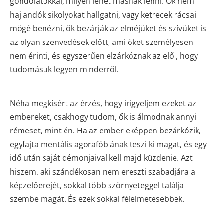
gondolatokkal, milyen lehet másnak lenni. Ők nem
hajlandók sikolyokat hallgatni, vagy ketrecek rácsai
mögé benézni, ők bezárják az elméjüket és szívüket is
az olyan szenvedések előtt, ami őket személyesen
nem érinti, és egyszerűen elzárkóznak az elől, hogy
tudomásuk legyen minderről.
Néha megkísért az érzés, hogy irigyeljem ezeket az
embereket, csakhogy tudom, ők is álmodnak annyi
rémeset, mint én. Ha az ember eképpen bezárkózik,
egyfajta mentális agorafóbiának teszi ki magát, és egy
idő után saját démonjaival kell majd küzdenie. Azt
hiszem, aki szándékosan nem ereszti szabadjára a
képzelőerejét, sokkal több szörnyeteggel találja
szembe magát. És ezek sokkal félelmetesebbek.