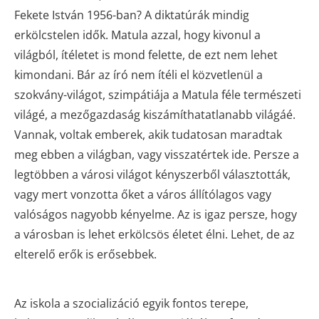
Fekete István 1956-ban? A diktatúrák mindig
erkölcstelen idők. Matula azzal, hogy kivonul a
világból, ítéletet is mond felette, de ezt nem lehet
kimondani. Bár az író nem ítéli el közvetlenül a
szokvány-világot, szimpátiája a Matula féle természeti
világé, a mezőgazdaság kiszámíthatatlanabb világáé.
Vannak, voltak emberek, akik tudatosan maradtak
meg ebben a világban, vagy visszatértek ide. Persze a
legtöbben a városi világot kényszerből választották,
vagy mert vonzotta őket a város állítólagos vagy
valóságos nagyobb kényelme. Az is igaz persze, hogy
a városban is lehet erkölcsös életet élni. Lehet, de az
elterelő erők is erősebbek.
Az iskola a szocializáció egyik fontos terepe,