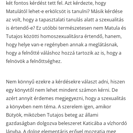
két fontos kérdést tett fel. Azt kérdezte, hogy
Matulától lehet-e erkölcsöt is tanulni? Másik kérdése
az volt, hogy a tapasztalati tanulás alatt a szexualitás
is értendő-e? Ez utóbbi természetesen nem Matula és
Tutajos közötti homoszexualitásra értendő, hanem,
hogy helye van-e regényben annak a meglátásnak,
hogy a felnőtté váláshoz hozzá tartozik az is, hogy a
felnövök a felnőttséghez.
Nem könnyű ezekre a kérdésekre választ adni, hiszen
egy könyvtől nem lehet mindent számon kérni. De
azért annyit érdemes megjegyezni, hogy a szexualitás
a könyvben nem téma. A szerelem igen, amikor
Bütyök, miközben Tutajos beteg az állami
gazdaságban dolgozva beleszeret Katicába a vízhordó
lányba. A dolog elementáris erővel mozgatja meg