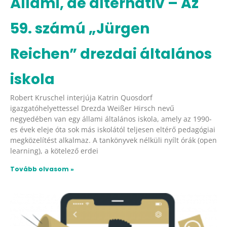
Állami, de alternatív – Az
59. számú „Jürgen
Reichen” drezdai általános
iskola
Robert Kruschel interjúja Katrin Quosdorf
igazgatóhelyettessel Drezda Weißer Hirsch nevű
negyedében van egy állami általános iskola, amely az 1990-
es évek eleje óta sok más iskolától teljesen eltérő pedagógiai
megközelítést alkalmaz. A tankönyvek nélküli nyílt órák (open
learning), a kötelező erdei
Tovább olvasom »