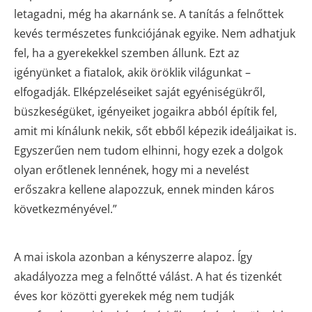
letagadni, még ha akarnánk se. A tanítás a felnőttek
kevés természetes funkciójának egyike. Nem adhatjuk
fel, ha a gyerekekkel szemben állunk. Ezt az
igényünket a fiatalok, akik öröklik világunkat –
elfogadják. Elképzeléseiket saját egyéniségükről,
büszkeségüket, igényeiket jogaikra abból építik fel,
amit mi kínálunk nekik, sőt ebből képezik ideáljaikat is.
Egyszerűen nem tudom elhinni, hogy ezek a dolgok
olyan erőtlenek lennének, hogy mi a nevelést
erőszakra kellene alapozzuk, ennek minden káros
következményével.”
A mai iskola azonban a kényszerre alapoz. Így
akadályozza meg a felnőtté válást. A hat és tizenkét
éves kor közötti gyerekek még nem tudják