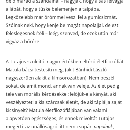
de ő marad a szandálnál – hagyják, hogy a sás felvágja
a lábát, hogy a tüske belemenjen a talpába.
Legközelebb már örömmel veszi fel a gumicsizmát.
Szólnak neki, hogy kenje be magát napolajjal, de ezt
feleslegesnek ítéli – leég, szenved, de ezek után már
vigyáz a bőrére.
A Tutajos szüleitől nagymértékben eltérő életfilozófiát
Matula bácsi testesíti meg, (akit Bánhidi László
nagyszerűen alakít a filmsorozatban). Nem beszél
sokat, de amit mond, annak van veleje. Az élet pedig
tele van morális kérdésekkel: lelőjük-e a kányát, aki
veszélyezteti a kis szárcsák életét, de aki táplálja saját
kicsinyeit? Matula életfilozófiájában van valami
alapvetően egészséges, és ennek mivoltát Tutajos
megérti: az önállóságról itt nem csupán
papolnak
,