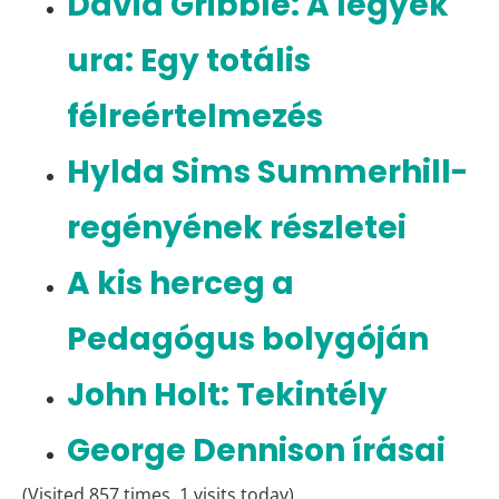
David Gribble: A legyek
ura: Egy totális
félreértelmezés
Hylda Sims Summerhill-
regényének részletei
A kis herceg a
Pedagógus bolygóján
John Holt: Tekintély
George Dennison írásai
(Visited 857 times, 1 visits today)