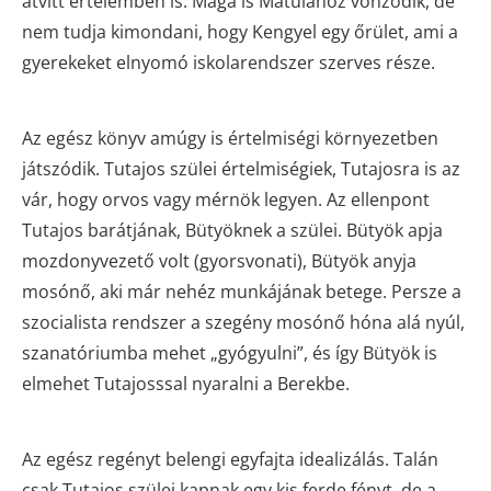
átvitt értelemben is. Maga is Matulához vonzódik, de
nem tudja kimondani, hogy Kengyel egy őrület, ami a
gyerekeket elnyomó iskolarendszer szerves része.
Az egész könyv amúgy is értelmiségi környezetben
játszódik. Tutajos szülei értelmiségiek, Tutajosra is az
vár, hogy orvos vagy mérnök legyen. Az ellenpont
Tutajos barátjának, Bütyöknek a szülei. Bütyök apja
mozdonyvezető volt (gyorsvonati), Bütyök anyja
mosónő, aki már nehéz munkájának betege. Persze a
szocialista rendszer a szegény mosónő hóna alá nyúl,
szanatóriumba mehet „gyógyulni”, és így Bütyök is
elmehet Tutajosssal nyaralni a Berekbe.
Az egész regényt belengi egyfajta idealizálás. Talán
csak Tutajos szülei kapnak egy kis ferde fényt, de a