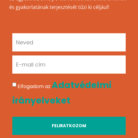
és gyakorlatának terjesztését tűzi ki céljául!
Adatvédelmi
Elfogadom az
irányelveket
FELIRATKOZOM