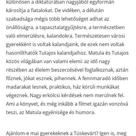
különösen a diktatúrában nagyjából egyformán
károsítja a fiatalokat. De vidéken, a délután
szabadsága mégis több lehetőséget adhat az
önállóságra, a tapasztalatgyűjtésre, a természetben
való elmerülésre, kalandokra. Természetesen városi
gyerekként is voltak kalandjaink, de ezek nem voltak
hasonlíthatók Tutajos kalandjaihoz. Matula és Tutajos
közös világában van valami elemi: az idő nagy
részében az élelem beszerzésével foglalkoznak, aztán
főznek, jókat esznek, pihennek. A fennmaradó időben
madarakat lesnek, praktikus, ház körüli munkákat
végeznek. Nagy erkölcsi kérdések nem merülnek fel.
Ami a könyvet, és még inkább a filmet igazán vonzóvá
teszi, az Matula egyénisége és humora.
Ajánlom-e mai gyerekeknek a Tüskevárt? Igen is, meg