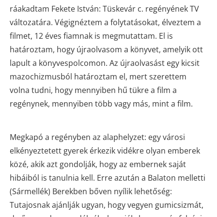
ráakadtam Fekete István: Tüskevár c. regényének TV
változatára. Végignéztem a folytatásokat, élveztem a
filmet, 12 éves fiamnak is megmutattam. El is
határoztam, hogy újraolvasom a könyvet, amelyik ott
lapult a könyvespolcomon. Az újraolvasást egy kicsit
mazochizmusból határoztam el, mert szerettem
volna tudni, hogy mennyiben hű tükre a film a
regénynek, mennyiben több vagy más, mint a film.
Megkapó a regényben az alaphelyzet: egy városi
elkényeztetett gyerek érkezik vidékre olyan emberek
közé, akik azt gondolják, hogy az embernek saját
hibáiból is tanulnia kell. Erre azután a Balaton melletti
(Sármellék) Berekben bőven nyílik lehetőség:
Tutajosnak ajánlják ugyan, hogy vegyen gumicsizmát,