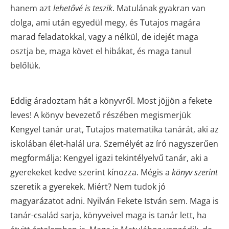
hanem azt
lehetővé is teszik
. Matulának gyakran van
dolga, ami után egyedül megy, és Tutajos magára
marad feladatokkal, vagy a nélkül, de idejét maga
osztja be, maga követ el hibákat, és maga tanul
belőlük.
Eddig áradoztam hát a könyvről. Most jöjjön a fekete
leves! A könyv bevezető részében megismerjük
Kengyel tanár urat, Tutajos matematika tanárát, aki az
iskolában élet-halál ura. Személyét az író nagyszerűen
megformálja: Kengyel igazi tekintélyelvű tanár, aki a
gyerekeket kedve szerint kínozza. Mégis a
könyv szerint
szeretik a gyerekek. Miért? Nem tudok jó
magyarázatot adni. Nyilván Fekete István sem. Maga is
tanár-család sarja, könyveivel maga is tanár lett, ha