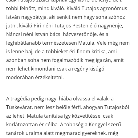
többi felnőtt, mind kiváló. Kiváló Tutajos agronómus
István nagybátyja, aki senkit nem hagy soha szóhoz
jutni, kiváló Piri néni Tutajos Pesten élő nagynénje,
Náncsi néni István bácsi házvezetőnője, és a
leghibátlanabb természetesen Matula. Vele még nem
is lenne baj, de a többieket éri finom kritika, ami
azonban soha nem fogalmazódik meg igazán, amit
nem lehet kimondani csak a regény kisúgó
modorában érzékeltetni.
A tragédia pedig nagy: hiába olvassa el valaki a
Tüskevárat, nem lesz belőle férfi, ahogyan Tutajosból
az lehet. Matula tanítása így közvetítéssel csak
korlátozottan ér célba. A többség a Kengyel szerű
tanárok uralma alatt megmarad gyereknek, még