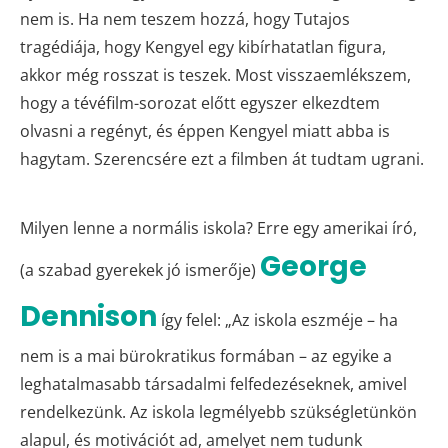
nem is. Ha nem teszem hozzá, hogy Tutajos
tragédiája, hogy Kengyel egy kibírhatatlan figura,
akkor még rosszat is teszek. Most visszaemlékszem,
hogy a tévéfilm-sorozat előtt egyszer elkezdtem
olvasni a regényt, és éppen Kengyel miatt abba is
hagytam. Szerencsére ezt a filmben át tudtam ugrani.
Milyen lenne a normális iskola? Erre egy amerikai író,
George
(a szabad gyerekek jó ismerője)
Dennison
így felel: „Az iskola eszméje – ha
nem is a mai bürokratikus formában – az egyike a
leghatalmasabb társadalmi felfedezéseknek, amivel
rendelkezünk. Az iskola legmélyebb szükségletünkön
alapul, és motivációt ad, amelyet nem tudunk