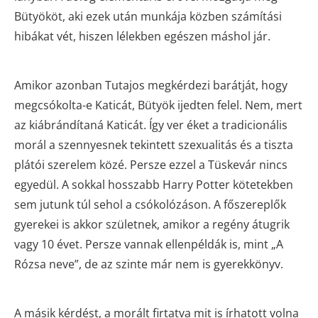
Bütyököt, aki ezek után munkája közben számítási
hibákat vét, hiszen lélekben egészen máshol jár.
Amikor azonban Tutajos megkérdezi barátját, hogy
megcsókolta-e Katicát, Bütyök ijedten felel. Nem, mert
az kiábrándítaná Katicát. Így ver éket a tradicionális
morál a szennyesnek tekintett szexualitás és a tiszta
plátói szerelem közé. Persze ezzel a Tüskevár nincs
egyedül. A sokkal hosszabb Harry Potter kötetekben
sem jutunk túl sehol a csókolózáson. A főszereplők
gyerekei is akkor születnek, amikor a regény átugrik
vagy 10 évet. Persze vannak ellenpéldák is, mint „A
Rózsa neve”, de az szinte már nem is gyerekkönyv.
A másik kérdést, a morált firtatva mit is írhatott volna