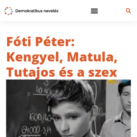
Fóti Péter:
Kengyel, Matula,
Tutajos és a szex