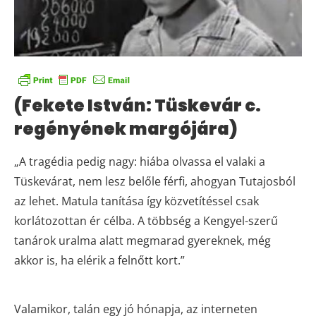
(Fekete István: Tüskevár c.
regényének margójára)
„A tragédia pedig nagy: hiába olvassa el valaki a
Tüskevárat, nem lesz belőle férfi, ahogyan Tutajosból
az lehet. Matula tanítása így közvetítéssel csak
korlátozottan ér célba. A többség a Kengyel-szerű
tanárok uralma alatt megmarad gyereknek, még
akkor is, ha elérik a felnőtt kort.”
Valamikor, talán egy jó hónapja, az interneten