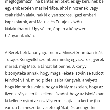
megfogalmazni, ha bántás éri őket, és így kerülnek be
egy embertelen masinériába, ahol nincsenek, vagy
csak ritkán alakulnak ki olyan szoros, igazi emberi
kapcsolatok, ami Matula és Tutajos között
kialakulhatott. Úgy vélem, éppen a kényszer
hiányának okán.
A Berek-beli tananyagot nem a Minisztériumban írják.
Tutajos Kengyellel szemben mindig egy szaros gyerek
marad, míg Matula társat lát benne. A könyv
bizonyítéka annak, hogy maga Fekete István se tudott
felnőtté válni, mindig idealizálta Kengyelt, ahelyett
hogy kimondta volna, hogy a király meztelen, hogy az
ilyen király ellen fel kellene lázadni, hogy az iskolákban
ki kellene nyitni az osztálytermek ajtait, a kertbe (ha
van), a természetbe vezető ajtókat, és beengedni