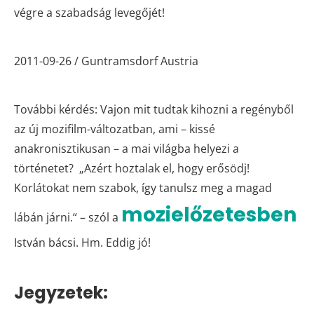
végre a szabadság levegőjét!
2011-09-26 / Guntramsdorf Austria
További kérdés: Vajon mit tudtak kihozni a regényből
az új mozifilm-változatban, ami – kissé
anakronisztikusan – a mai világba helyezi a
történetet? „Azért hoztalak el, hogy erősödj!
Korlátokat nem szabok, így tanulsz meg a magad
mozielőzetesben
lábán járni.“ – szól a
István bácsi. Hm. Eddig jó!
Jegyzetek: