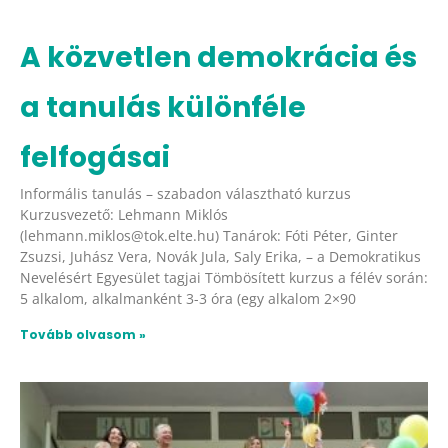
A közvetlen demokrácia és
a tanulás különféle
felfogásai
Informális tanulás – szabadon választható kurzus
Kurzusvezető: Lehmann Miklós
(lehmann.miklos@tok.elte.hu) Tanárok: Fóti Péter, Ginter
Zsuzsi, Juhász Vera, Novák Jula, Saly Erika, – a Demokratikus
Nevelésért Egyesület tagjai Tömbösített kurzus a félév során:
5 alkalom, alkalmanként 3-3 óra (egy alkalom 2×90
Tovább olvasom »