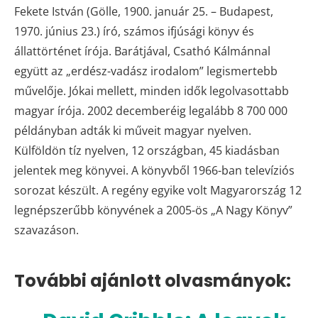
Fekete István (Gölle, 1900. január 25. – Budapest,
1970. június 23.) író, számos ifjúsági könyv és
állattörténet írója. Barátjával, Csathó Kálmánnal
együtt az „erdész-vadász irodalom” legismertebb
művelője. Jókai mellett, minden idők legolvasottabb
magyar írója. 2002 decemberéig legalább 8 700 000
példányban adták ki műveit magyar nyelven.
Külföldön tíz nyelven, 12 országban, 45 kiadásban
jelentek meg könyvei. A könyvből 1966-ban televíziós
sorozat készült. A regény egyike volt Magyarország 12
legnépszerűbb könyvének a 2005-ös „A Nagy Könyv”
szavazáson.
További ajánlott olvasmányok: