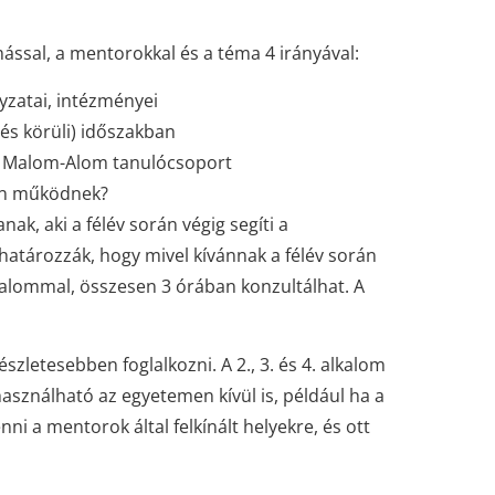
ssal, a mentorokkal és a téma 4 irányával:
yzatai, intézményei
tés körüli) időszakban
a Malom-Alom tanulócsoport
an működnek?
ak, aki a félév során végig segíti a
atározzák, hogy mivel kívánnak a félév során
kalommal, összesen 3 órában konzultálhat. A
szletesebben foglalkozni. A 2., 3. és 4. alkalom
használható az egyetemen kívül is, például ha a
ni a mentorok által felkínált helyekre, és ott