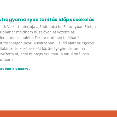
A hagyományos tanítás időpocsékolás
ilith Volkert interjúja a Süddeutsche Zeitungban Stefan
uppaner majdnem húsz éven át vezette az
lemannenschulét a Fekete-erdőben található,
utöschingen nevű kisvárosban. Ez idő alatt az egykori
ltalános és középiskolát közösségi gimnáziummá
lakította át, ahol mintegy 900 tanuló tanul önállóan.
uppaner
ovább olvasom »