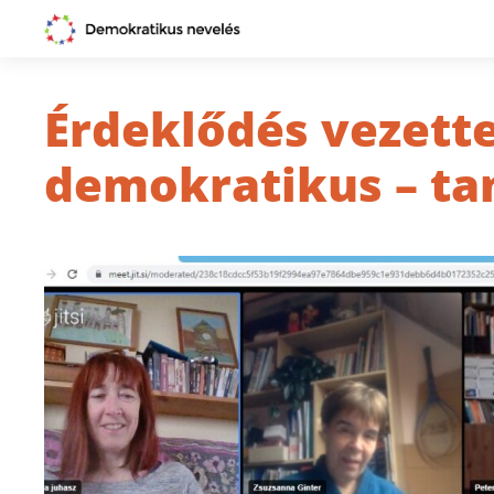
Érdeklődés vezette
demokratikus – ta