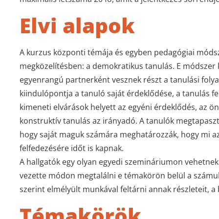
Elvi alapok
A kurzus központi témája és egyben pedagógiai módsz
megközelítésben: a demokratikus tanulás. E módszer 
egyenrangú partnerként vesznek részt a tanulási folya
kiindulópontja a tanuló saját érdeklődése, a tanulás 
kimeneti elvárások helyett az egyéni érdeklődés, az ön
konstruktív tanulás az irányadó. A tanulók megtapaszt
hogy saját maguk számára meghatározzák, hogy mi az,
felfedezésére időt is kapnak.
A hallgatók egy olyan egyedi szemináriumon vehetnek 
vezette módon megtalálni e témakörön belül a számukra
szerint elmélyült munkával feltárni annak részleteit, a
Témakörök