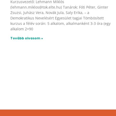
Kurzusvezető: Lehmann Miklós
(lehmann.miklos@tok.elte.hu) Tanárok: Fóti Péter, Ginter
Zsuzsi, Juhász Vera, Novák Jula, Saly Erika, – a
Demokratikus Nevelésért Egyesület tagjai Tömbösített
kurzus a félév során: 5 alkalom, alkalmanként 3-3 óra (egy
alkalom 2×90
Tovább olvasom »