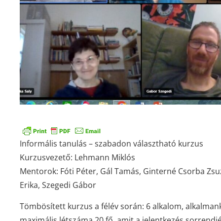
Informális tanulás – szabadon választható kurzus
Kurzusvezető: Lehmann Miklós
Mentorok: Fóti Péter, Gál Tamás, Ginterné Csorba Zsu
Erika, Szegedi Gábor
Tömbösített kurzus a félév során: 6 alkalom, alkalman
maximális létszáma 20 fő, amit a jelentkezés sorrendjé