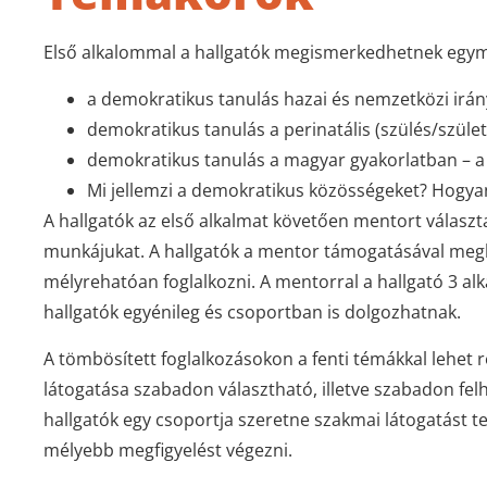
Első alkalommal a hallgatók megismerkedhetnek egymá
a demokratikus tanulás hazai és nemzetközi irán
demokratikus tanulás a perinatális (szülés/szüle
demokratikus tanulás a magyar gyakorlatban – 
Mi jellemzi a demokratikus közösségeket? Hogy
A hallgatók az első alkalmat követően mentort választan
munkájukat. A hallgatók a mentor támogatásával megh
mélyrehatóan foglalkozni. A mentorral a hallgató 3 al
hallgatók egyénileg és csoportban is dolgozhatnak.
A tömbösített foglalkozásokon a fenti témákkal lehet ré
látogatása szabadon választható, illetve szabadon fel
hallgatók egy csoportja szeretne szakmai látogatást ten
mélyebb megfigyelést végezni.