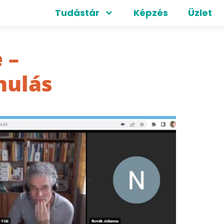
Tudástár
Képzés
Üzlet
 –
nulás