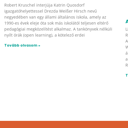
Robert Kruschel interjúja Katrin Quosdorf
igazgatóhelyettessel Drezda Weißer Hirsch nevű
negyedében van egy állami általános iskola, amely az
1990-es évek eleje óta sok más iskolától teljesen eltérő
L
pedagógiai megközelítést alkalmaz. A tankönyvek nélküli
R
nyílt órák (open learning), a kötelező erdei
A
Tovább olvasom »
W
á
a
R
T