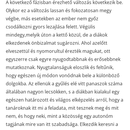
A következő fázisban érezhető változás következik be.
Olykor ez a változás lassan és fokozatosan megy
végbe, más esetekben az ember nem győz
csodálkozni gyors lezajlása felett. Végülis
mindegy,melyik úton a kettő közül, de a diákok
elkezdenek önbizalmat sugározni. Ahol azelőtt
elveszettül és nyomorultul érezték magukat, ott
egyszerre csak egyre nyugodtabbnak és erősebbnek
mutatkoznak. Nyugtalanságuk eloszlik és feltűnik,
hogy egészen új módon vonódnak bele a különböző
dolgokba. Az ellenük a gyűlés elé vitt panaszok száma
általában nagyon lecsökken, s a diákban kialakul egy
egészen határozott és világos elképzelés arról, hogy a
tanároknak itt mi a feladata, mit tesznek meg és mit
nem, és hogy neki, mint a közösség egy autonóm
tagjának mire van itt szabadsága. Elkezdik keresni a