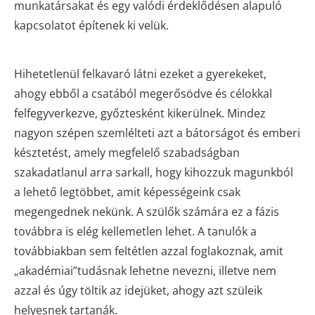
munkatársakat és egy valódi érdeklődésen alapuló
kapcsolatot építenek ki velük.
Hihetetlenül felkavaró látni ezeket a gyerekeket,
ahogy ebből a csatából megerősödve és célokkal
felfegyverkezve, győztesként kikerülnek. Mindez
nagyon szépen szemlélteti azt a bátorságot és emberi
késztetést, amely megfelelő szabadságban
szakadatlanul arra sarkall, hogy kihozzuk magunkból
a lehető legtöbbet, amit képességeink csak
megengednek nekünk. A szülők számára ez a fázis
továbbra is elég kellemetlen lehet. A tanulók a
továbbiakban sem feltétlen azzal foglakoznak, amit
„akadémiai”tudásnak lehetne nevezni, illetve nem
azzal és úgy töltik az idejüket, ahogy azt szüleik
helyesnek tartanák.