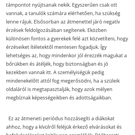
támpontot nyújtsanak nekik. Egyszerűen csak ott
vannak, a tanulók számára elérhetően, ha szükség
lenne rájuk. Elsősorban az átmenettel járó negatív
érzések feldolgozásában segítenek. Eközben
különösen fontos a gyerekek felé azt közvetíteni, hogy
érzéseiket ítéletektől mentesen fogadjuk. Így
lehetséges az, hogy mindenkor jól érezzék magukat a
bőrükben és átéljék, hogy biztonságban és jó
kezekben vannak itt. A személyiségük pedig
mindenekelőtt attól fog megerősödni, ha a szüleik
oldaláról is megtapasztalják, hogy azok mélyen
megbíznak képességeikben és adottságaikban.
Ez az átmeneti periódus hozzásegíti a diákokat
ahhoz, hogy a kívülről feléjük érkező elvárásokat és