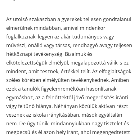
Az utolsó szakaszban a gyerekek teljesen gondtalanul
elmerülnek mindabban, amivel mindenkor
foglalkoznak, legyen az akár tudományos vagy
művészi, önálló vagy társas, rendhagyó avagy teljesen
hétköznapi tevékenység. Bizalmuk és
elkötelezettségük elmélyül, megalapozottá válik, s ez
mindent, amit tesznek, értékkel telít. Az elfoglaltságok
széles körében elmélyülten tevékenykednek. Amiben
ezek a tanulók figyelemreméltóan hasonlítanak
egymáshoz, az a felnőttektől jövő megerősítés iránti
vágy feltűnő hiánya. Néhányan közülük aktívan részt
vesznek az iskola irányításában, mások egyáltalán
nem. De úgy tűnik, mindannyiukban nagy tisztelet és
megbecsülés él azon hely iránt, ahol megengedtetett