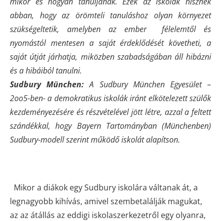
mikor és hogyan tanuljanak. Ezek az iskolák hisznek
abban, hogy az örömteli tanuláshoz olyan környezet
szükségeltetik, amelyben az ember félelemtől és
nyomástól mentesen a saját érdeklődését követheti, a
saját útját járhatja, miközben szabadságában áll hibázni
és a hibáiból tanulni.
Sudbury München:
A Sudbury München Egyesület –
2oo5-ben- a demokratikus iskolák iránt elkötelezett szülők
kezdeményezésére és részvételével jött létre, azzal a feltett
szándékkal, hogy Bayern Tartományban (Münchenben)
Sudbury-modell szerint működő iskolát alapítson.
Mikor a diákok egy Sudbury iskolára váltanak át, a
legnagyobb kihívás, amivel szembetalálják magukat,
az az átállás az eddigi iskolaszerkezetről egy olyanra,