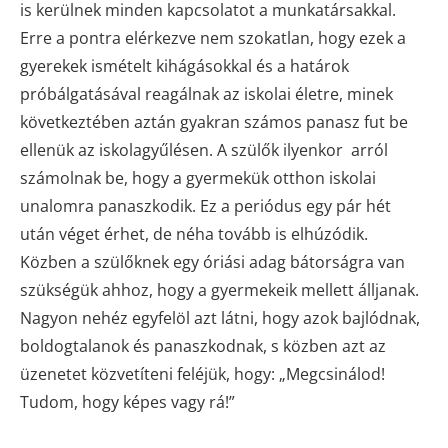
is kerülnek minden kapcsolatot a munkatársakkal.
Erre a pontra elérkezve nem szokatlan, hogy ezek a
gyerekek ismételt kihágásokkal és a határok
próbálgatásával reagálnak az iskolai életre, minek
következtében aztán gyakran számos panasz fut be
ellenük az iskolagyűlésen. A szülők ilyenkor arról
számolnak be, hogy a gyermekük otthon iskolai
unalomra panaszkodik. Ez a periódus egy pár hét
után véget érhet, de néha tovább is elhúzódik.
Közben a szülőknek egy óriási adag bátorságra van
szükségük ahhoz, hogy a gyermekeik mellett álljanak.
Nagyon nehéz egyfelöl azt látni, hogy azok bajlódnak,
boldogtalanok és panaszkodnak, s közben azt az
üzenetet közvetíteni feléjük, hogy: „Megcsinálod!
Tudom, hogy képes vagy rá!”