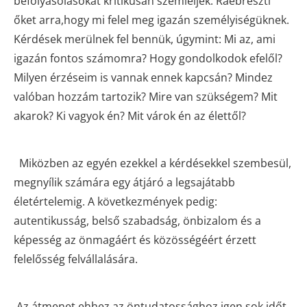
befolyásolásokat kritikusan szemléljék. Ráébreszti
őket arra,hogy mi felel meg igazán személyiségüknek.
Kérdések merülnek fel bennük, úgymint: Mi az, ami
igazán fontos számomra? Hogy gondolkodok efelől?
Milyen érzéseim is vannak ennek kapcsán? Mindez
valóban hozzám tartozik? Mire van szükségem? Mit
akarok? Ki vagyok én? Mit várok én az élettől?
Miközben az egyén ezekkel a kérdésekkel szembesül,
megnyílik számára egy átjáró a legsajátabb
életértelemig. A következmények pedig:
autentikusság, belső szabadság, önbizalom és a
képesség az önmagáért és közösségéért érzett
felelősség felvállalására.
Az átmenet ehhez az öntudatossághoz igen sok időt