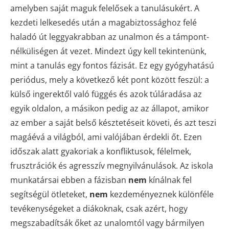
amelyben saját maguk felelősek a tanulásukért. A
kezdeti lelkesedés után a magabiztossághoz felé
haladó út leggyakrabban az unalmon és a támpont-
nélküliségen át vezet. Mindezt úgy kell tekintenünk,
mint a tanulás egy fontos fázisát. Ez egy gyógyhatású
periódus, mely a következő két pont között feszül: a
külső ingerektől való függés és azok túláradása az
egyik oldalon, a másikon pedig az az állapot, amikor
az ember a saját belső késztetéseit követi, és azt teszi
magáévá a világból, ami valójában érdekli őt. Ezen
időszak alatt gyakoriak a konfliktusok, félelmek,
frusztrációk és agresszív megnyilvánulások. Az iskola
munkatársai ebben a fázisban
nem
kínálnak fel
segítségül ötleteket,
nem
kezdeményeznek különféle
tevékenységeket a diákoknak, csak azért, hogy
megszabadítsák őket az unalomtól vagy bármilyen