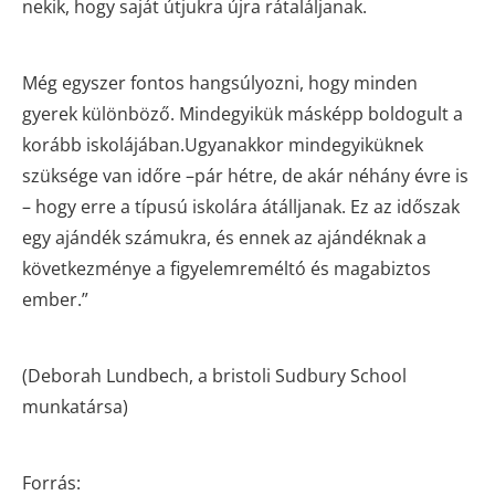
nekik, hogy saját útjukra újra rátaláljanak.
Még egyszer fontos hangsúlyozni, hogy minden
gyerek különböző. Mindegyikük másképp boldogult a
korább iskolájában.Ugyanakkor mindegyiküknek
szüksége van időre –pár hétre, de akár néhány évre is
– hogy erre a típusú iskolára átálljanak. Ez az időszak
egy ajándék számukra, és ennek az ajándéknak a
következménye a figyelemreméltó és magabiztos
ember.”
(Deborah Lundbech, a bristoli Sudbury School
munkatársa)
Forrás: