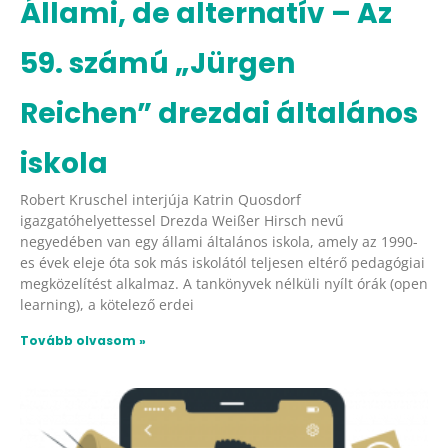
Állami, de alternatív – Az
59. számú „Jürgen
Reichen” drezdai általános
iskola
Robert Kruschel interjúja Katrin Quosdorf
igazgatóhelyettessel Drezda Weißer Hirsch nevű
negyedében van egy állami általános iskola, amely az 1990-
es évek eleje óta sok más iskolától teljesen eltérő pedagógiai
megközelítést alkalmaz. A tankönyvek nélküli nyílt órák (open
learning), a kötelező erdei
Tovább olvasom »