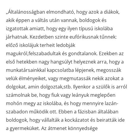
„Általánosságban elmondható, hogy azok a diákok,
akik éppen a váltás után vannak, boldogok és
izgatottak amiatt, hogy egy ilyen típusú iskolába
járhatnak. Kezdetben szinte eufórikusnak tűnnek:
előző iskolájuk terheit ledobják
magukról,felszabadultak és gondtalanok. Ezekben az
első hetekben nagy hangsúlyt helyeznek arra, hogy a
munkatársainkkal kapcsolatba lépjenek, megosszák
velük élményeiket, vagy megmutassák nekik azokat a
dolgokat, amin dolgoztak,stb. Ilyenkor a szülők is arról
számolnak be, hogy fiuk vagy leányuk meglepően
mohón megy az iskolába, és hogy mennyire lazán-
szabadon működik ott. Ebben a fázisban általában
boldogok, hogy vállalták a kockázatot és beiratták ide
a gyermeküket. Az átmenet könnyedsége