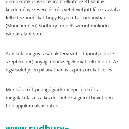
demokratikus iskolák iránt elkötelezett szülők
kezdeményezésére és részvételével jött létre, azzal a
feltett szándékkal, hogy Bayern Tartományban
(Münchenben) Sudbury-modell szerint működő
iskolát alapítson.
Az iskola megnyitásának tervezett időpontja (2o13.
szeptember) anyagi nehézségek miatt eltolódott. Az
egyesület jelen pillanatban is szponzorokat keres.
Munkájukról, pedagógiai koncepciójukról, a
megalakulás és a kezdet nehézségeiről bővebben
honlapjukon olvashatunk:
www.sudbury-