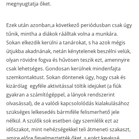
megnyugtatja őket.
Ezek után azonban,a következő periódusban csak úgy
tűnik, mintha a diákok ráálltak volna a munkára.
Sokan elkezdik kerülni a tanárokat, s ha azok mégis
útjukba akadnának, netán kénytelenek beszélni velük,
olyan rövidre fogva és hűvösen teszik ezt, amennyire
csak lehetséges. Gondosan kerülnek mindenfajta
szemkontaktust. Sokan döntenek úgy, hogy csak és
kizárólag egyféle aktivitással töltik idejüket (a fiúk
gyakran a számítógéppel, a lányok rendszerint
olvasással), de a valódi kapcsololódás kialakulásához
szükséges lelkesedés bármiféle felismerhető jele
nélkül. A szülők sok esetben úgy szemlélik ezt az
időszakot, mint nehézségekkel teli átmeneti szakaszt,
amire előre figyelmeztették őket, s ezért kevéssé