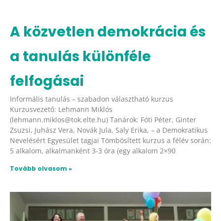
A közvetlen demokrácia és
a tanulás különféle
felfogásai
Informális tanulás – szabadon választható kurzus
Kurzusvezető: Lehmann Miklós
(lehmann.miklos@tok.elte.hu) Tanárok: Fóti Péter, Ginter
Zsuzsi, Juhász Vera, Novák Jula, Saly Erika, – a Demokratikus
Nevelésért Egyesület tagjai Tömbösített kurzus a félév során:
5 alkalom, alkalmanként 3-3 óra (egy alkalom 2×90
Tovább olvasom »