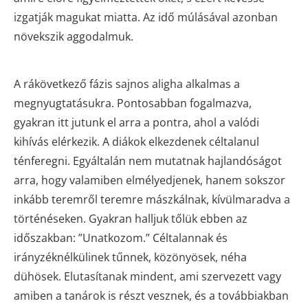
izgatják magukat miatta. Az idő múlásával azonban
növekszik aggodalmuk.
A rákövetkező fázis sajnos aligha alkalmas a
megnyugtatásukra. Pontosabban fogalmazva,
gyakran itt jutunk el arra a pontra, ahol a valódi
kihívás elérkezik. A diákok elkezdenek céltalanul
ténferegni. Egyáltalán nem mutatnak hajlandóságot
arra, hogy valamiben elmélyedjenek, hanem sokszor
inkább teremről teremre mászkálnak, kívülmaradva a
történéseken. Gyakran halljuk tőlük ebben az
időszakban: ”Unatkozom.” Céltalannak és
irányzéknélkülinek tűnnek, közönyösek, néha
dühösek. Elutasítanak mindent, ami szervezett vagy
amiben a tanárok is részt vesznek, és a továbbiakban