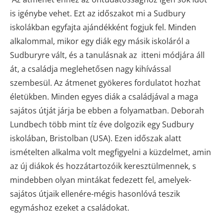
is igénybe vehet. Ezt az időszakot mi a Sudbury
iskolákban egyfajta ajándékként fogjuk fel. Minden
alkalommal, mikor egy diák egy másik iskoláról a
Sudburyre vált, és a tanulásnak az itteni módjára áll
át, a családja meglehetősen nagy kihívással
szembesül. Az átmenet gyökeres fordulatot hozhat
életükben. Minden egyes diák a családjával a maga
sajátos útját járja be ebben a folyamatban. Deborah
Lundbech több mint tíz éve dolgozik egy Sudbury
iskolában, Bristolban (USA). Ezen időszak alatt
ismételten alkalma volt megfigyelni a küzdelmet, amin
az új diákok és hozzátartozóik keresztülmennek, s
mindebben olyan mintákat fedezett fel, amelyek-
sajátos útjaik ellenére-mégis hasonlóvá teszik
egymáshoz ezeket a családokat.