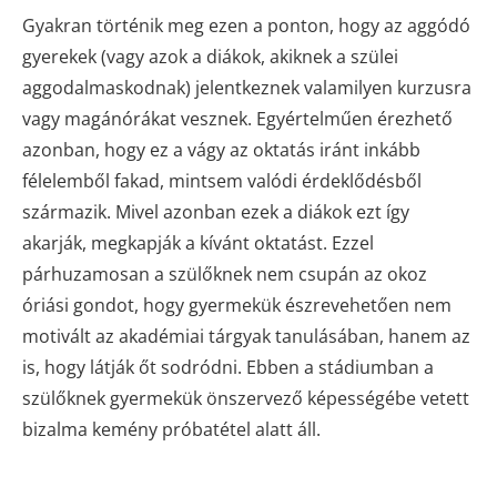
Gyakran történik meg ezen a ponton, hogy az aggódó
gyerekek (vagy azok a diákok, akiknek a szülei
aggodalmaskodnak) jelentkeznek valamilyen kurzusra
vagy magánórákat vesznek. Egyértelműen érezhető
azonban, hogy ez a vágy az oktatás iránt inkább
félelemből fakad, mintsem valódi érdeklődésből
származik. Mivel azonban ezek a diákok ezt így
akarják, megkapják a kívánt oktatást. Ezzel
párhuzamosan a szülőknek nem csupán az okoz
óriási gondot, hogy gyermekük észrevehetően nem
motivált az akadémiai tárgyak tanulásában, hanem az
is, hogy látják őt sodródni. Ebben a stádiumban a
szülőknek gyermekük önszervező képességébe vetett
bizalma kemény próbatétel alatt áll.