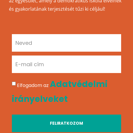
az egyesület, amely a demokratikus iskola elveinek
és gyakorlatának terjesztését tűzi ki céljául!
Adatvédelmi
Elfogadom az
irányelveket
FELIRATKOZOM