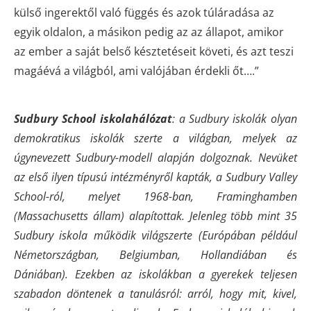
külső ingerektől való függés és azok túláradása az
egyik oldalon, a másikon pedig az az állapot, amikor
az ember a saját belső késztetéseit követi, és azt teszi
magáévá a világból, ami valójában érdekli őt….”
Sudbury School iskolahálózat
: a Sudbury iskolák olyan
demokratikus iskolák szerte a világban, melyek az
úgynevezett Sudbury-modell alapján dolgoznak. Nevüket
az első ilyen típusú intézményről kapták, a Sudbury Valley
School-ról, melyet 1968-ban, Framinghamben
(Massachusetts állam) alapítottak. Jelenleg több mint 35
Sudbury iskola működik világszerte (Európában például
Németországban, Belgiumban, Hollandiában és
Dániában). Ezekben az iskolákban a gyerekek teljesen
szabadon döntenek a tanulásról: arról, hogy mit, kivel,