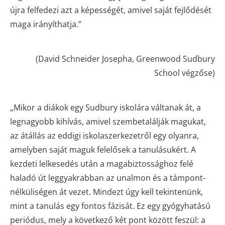
újra felfedezi azt a képességét, amivel saját fejlődését
maga irányíthatja.”
(David Schneider Josepha, Greenwood Sudbury
School végzőse)
„Mikor a diákok egy Sudbury iskolára váltanak át, a
legnagyobb kihívás, amivel szembetalálják magukat,
az átállás az eddigi iskolaszerkezetről egy olyanra,
amelyben saját maguk felelősek a tanulásukért. A
kezdeti lelkesedés után a magabiztossághoz felé
haladó út leggyakrabban az unalmon és a támpont-
nélküliségen át vezet. Mindezt úgy kell tekintenünk,
mint a tanulás egy fontos fázisát. Ez egy gyógyhatású
periódus, mely a következő két pont között feszül: a