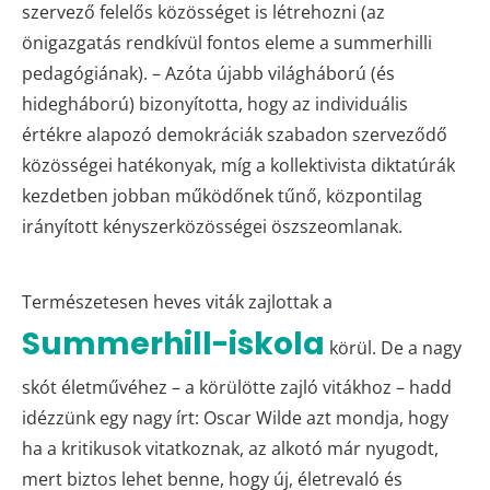
szervező felelős közösséget is létrehozni (az
önigazgatás rendkívül fontos eleme a summerhilli
pedagógiának). – Azóta újabb világháború (és
hidegháború) bizonyította, hogy az individuális
értékre alapozó demokráciák szabadon szerveződő
közösségei hatékonyak, míg a kollektivista diktatúrák
kezdetben jobban működőnek tűnő, központilag
irányított kényszerközösségei öszszeomlanak.
Természetesen heves viták zajlottak a
Summerhill-iskola
körül. De a nagy
skót életművéhez – a körülötte zajló vitákhoz – hadd
idézzünk egy nagy írt: Oscar Wilde azt mondja, hogy
ha a kritikusok vitatkoznak, az alkotó már nyugodt,
mert biztos lehet benne, hogy új, életrevaló és