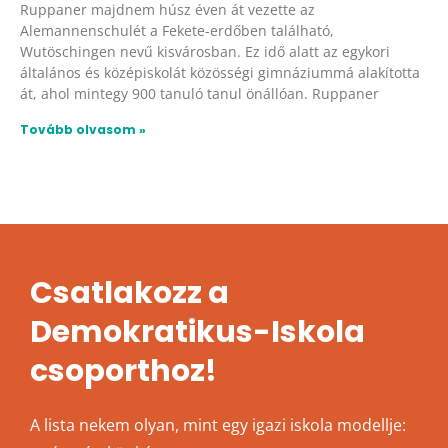
Ruppaner majdnem húsz éven át vezette az
Alemannenschulét a Fekete-erdőben található,
Wutöschingen nevű kisvárosban. Ez idő alatt az egykori
általános és középiskolát közösségi gimnáziummá alakította
át, ahol mintegy 900 tanuló tanul önállóan. Ruppaner
Tovább olvasom »
Csatlakozz a
Demokratikus-Iskola
csoporthoz!
A lista nekem olyan, mint egy igazi iskola modellje: