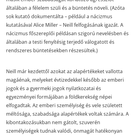
általában a félelem szüli és a büntetés növeli. (Azóta
sok kutató dokumentálta – például a nácizmus
kutatásával Alice Miller – Neill felfogásának igazát. A
nácizmus főszereplői példásan szigorú nevelésben és
általában a testi fenyítésig terjedő válogatott és
rendszeres büntetésekben részesültek.)
Neill már kezdettől azokat az alapértékeket vallotta
magáénak, melyeket évtizedekkel később az emberi
jogok és a gyermeki jogok nyilatkozatai és
egyezményei formájában a földkerekség népei
elfogadtak. Az emberi személyiség és vele született
méltósága, szabadsága alapértékek voltak számára. A
kibontakozásukban nem gátolt, szuverén
személyiségek tudnak valódi, önmagát hatékonyan