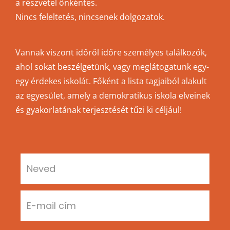
a részvétel önkéntes.
Nincs feleltetés, nincsenek dolgozatok.
Vannak viszont időről időre személyes találkozók,
ahol sokat beszélgetünk, vagy meglátogatunk egy-
egy érdekes iskolát. Főként a lista tagjaiból alakult
az egyesület, amely a demokratikus iskola elveinek
és gyakorlatának terjesztését tűzi ki céljául!