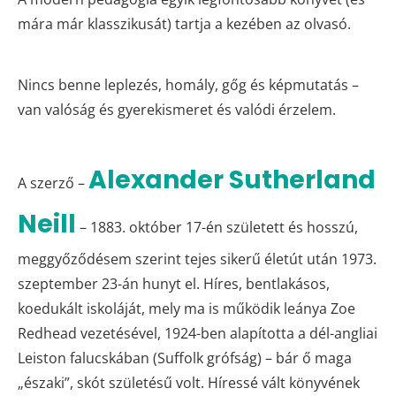
mára már klasszikusát) tartja a kezében az olvasó.
Nincs benne leplezés, homály, gőg és képmutatás –
van valóság és gyerekismeret és valódi érzelem.
Alexander Sutherland
A szerző –
Neill
– 1883. október 17-én született és hosszú,
meggyőződésem szerint tejes sikerű életút után 1973.
szeptember 23-án hunyt el. Híres, bentlakásos,
koedukált iskoláját, mely ma is működik leánya Zoe
Redhead vezetésével, 1924-ben alapította a dél-angliai
Leiston falucskában (Suffolk grófság) – bár ő maga
„északi”, skót születésű volt. Híressé vált könyvének