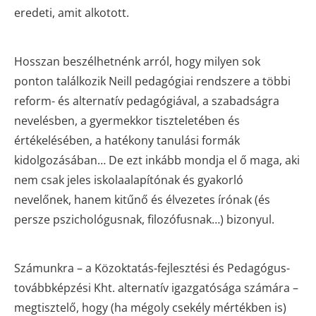
eredeti, amit alkotott.
Hosszan beszélhetnénk arról, hogy milyen sok
ponton találkozik Neill pedagógiai rendszere a többi
reform- és alternatív pedagógiával, a szabadságra
nevelésben, a gyermekkor tiszteletében és
értékelésében, a hatékony tanulási formák
kidolgozásában… De ezt inkább mondja el ő maga, aki
nem csak jeles iskolaalapítónak és gyakorló
nevelőnek, hanem kitűnő és élvezetes írónak (és
persze pszichológusnak, filozófusnak…) bizonyul.
Számunkra – a Közoktatás-fejlesztési és Pedagógus-
továbbképzési Kht. alternatív igazgatósága számára –
megtisztelő, hogy (ha mégoly csekély mértékben is)