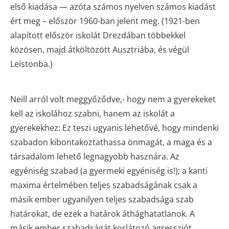
első kiadása — azóta számos nyelven számos kiadást
ért meg – először 1960-ban jelent meg. (1921-ben
alapított először iskolát Drezdában többekkel
közösen, majd átköltözött Ausztriába, és végül
Leistonba.)
Neill arról volt meggyőződve,- hogy nem a gyerekeket
kell az iskolához szabni, hanem az iskolát a
gyerekekhez: Ez teszi ugyanis lehetővé, hogy mindenki
szabadon kibontakoztathassa önmagát, a maga és a
társadalom lehető legnagyobb hasznára. Az
egyéniség szabad (a gyermeki egyéniség is!); a kanti
maxima értelmében teljes szabadságának csak a
másik ember ugyanilyen teljes szabadsága szab
határokat, de ezek a határok áthághatatlanok. A
másik ember szabadságát korlátozó agressziót