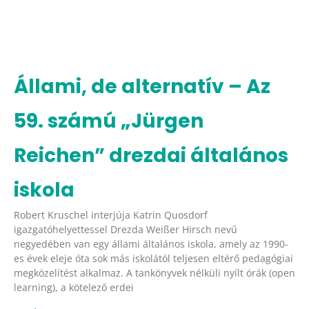
Állami, de alternatív – Az
59. számú „Jürgen
Reichen” drezdai általános
iskola
Robert Kruschel interjúja Katrin Quosdorf
igazgatóhelyettessel Drezda Weißer Hirsch nevű
negyedében van egy állami általános iskola, amely az 1990-
es évek eleje óta sok más iskolától teljesen eltérő pedagógiai
megközelítést alkalmaz. A tankönyvek nélküli nyílt órák (open
learning), a kötelező erdei