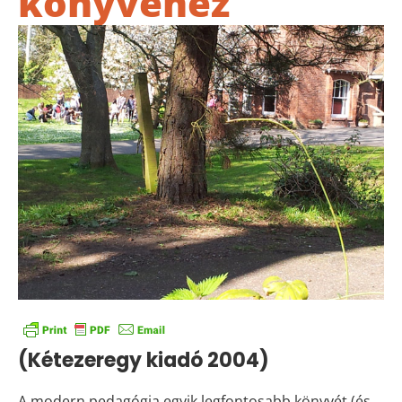
könyvéhez
(Kétezeregy kiadó 2004)
A modern pedagógia egyik legfontosabb könyvét (és