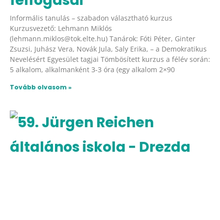
felfogásai
Informális tanulás – szabadon választható kurzus
Kurzusvezető: Lehmann Miklós
(lehmann.miklos@tok.elte.hu) Tanárok: Fóti Péter, Ginter
Zsuzsi, Juhász Vera, Novák Jula, Saly Erika, – a Demokratikus
Nevelésért Egyesület tagjai Tömbösített kurzus a félév során:
5 alkalom, alkalmanként 3-3 óra (egy alkalom 2×90
Tovább olvasom »