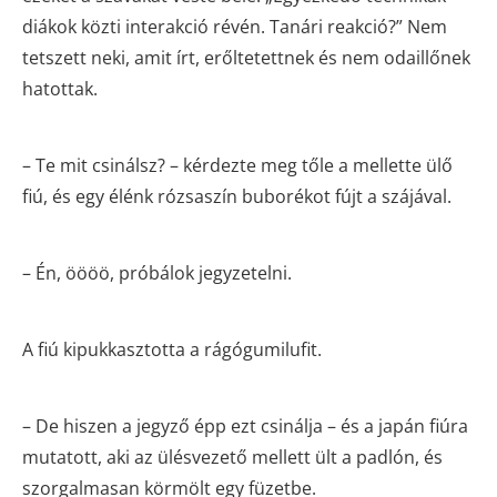
diákok közti interakció révén. Tanári reakció?” Nem
tetszett neki, amit írt, erőltetettnek és nem odaillőnek
hatottak.
– Te mit csinálsz? – kérdezte meg tőle a mellette ülő
fiú, és egy élénk rózsaszín buborékot fújt a szájával.
– Én, öööö, próbálok jegyzetelni.
A fiú kipukkasztotta a rágógumilufit.
– De hiszen a jegyző épp ezt csinálja – és a japán fiúra
mutatott, aki az ülésvezető mellett ült a padlón, és
szorgalmasan körmölt egy füzetbe.