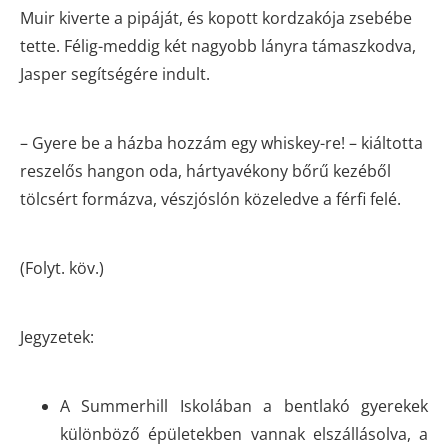
Muir kiverte a pipáját, és kopott kordzakója zsebébe
tette. Félig-meddig két nagyobb lányra támaszkodva,
Jasper segítségére indult.
– Gyere be a házba hozzám egy whiskey-re! – kiáltotta
reszelős hangon oda, hártyavékony bőrű kezéből
tölcsért formázva, vészjóslón közeledve a férfi felé.
(Folyt. köv.)
Jegyzetek:
A Summerhill Iskolában a bentlakó gyerekek
különböző épületekben vannak elszállásolva, a