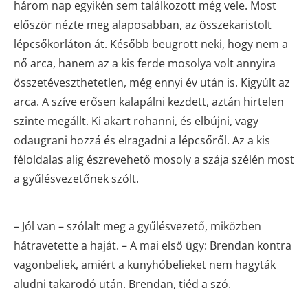
három nap egyikén sem találkozott még vele. Most
először nézte meg alaposabban, az összekaristolt
lépcsőkorláton át. Később beugrott neki, hogy nem a
nő arca, hanem az a kis ferde mosolya volt annyira
összetéveszthetetlen, még ennyi év után is. Kigyúlt az
arca. A szíve erősen kalapálni kezdett, aztán hirtelen
szinte megállt. Ki akart rohanni, és elbújni, vagy
odaugrani hozzá és elragadni a lépcsőről. Az a kis
féloldalas alig észrevehető mosoly a szája szélén most
a gyűlésvezetőnek szólt.
– Jól van – szólalt meg a gyűlésvezető, miközben
hátravetette a haját. – A mai első ügy: Brendan kontra
vagonbeliek, amiért a kunyhóbelieket nem hagyták
aludni takarodó után. Brendan, tiéd a szó.