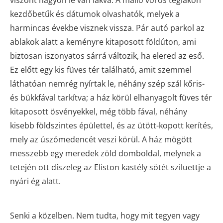
viszont nagyon le van lakva. A málló vörös téglákon
kezdőbetűk és dátumok olvashatók, melyek a
harmincas évekbe visznek vissza. Pár autó parkol az
ablakok alatt a keményre kitaposott földúton, ami
biztosan iszonyatos sárrá változik, ha elered az eső.
Ez előtt egy kis füves tér található, amit szemmel
láthatóan nemrég nyírtak le, néhány szép szál kőris-
és bükkfával tarkítva; a ház körül elhanyagolt füves tér
kitaposott ösvényekkel, még több fával, néhány
kisebb földszintes épülettel, és az ütött-kopott kerítés,
mely az úszómedencét veszi körül. A ház mögött
messzebb egy meredek zöld domboldal, melynek a
tetején ott díszeleg az Eliston kastély sötét sziluettje a
nyári ég alatt.
Senki a közelben. Nem tudta, hogy mit tegyen vagy