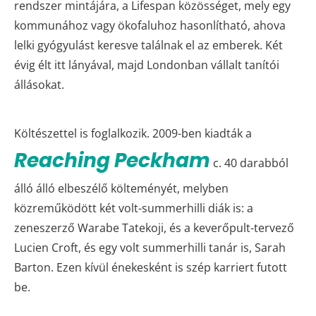
rendszer mintájára, a Lifespan közösséget, mely egy
kommunához vagy ökofaluhoz hasonlítható, ahova
lelki gyógyulást keresve találnak el az emberek. Két
évig élt itt lányával, majd Londonban vállalt tanítói
állásokat.
Költészettel is foglalkozik. 2009-ben kiadták a
Reaching Peckham
c. 40 darabból
álló álló elbeszélő költeményét, melyben
közreműködött két volt-summerhilli diák is: a
zeneszerző Warabe Tatekoji, és a keverőpult-tervező
Lucien Croft, és egy volt summerhilli tanár is, Sarah
Barton. Ezen kívül énekesként is szép karriert futott
be.