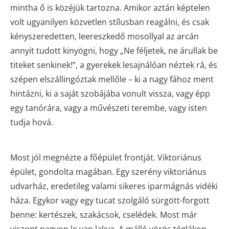
mintha ő is közéjük tartozna. Amikor aztán képtelen
volt ugyanilyen közvetlen stílusban reagálni, és csak
kényszeredetten, leereszkedő mosollyal az arcán
annyit tudott kinyögni, hogy „Ne féljetek, ne árullak be
titeket senkinek!”, a gyerekek lesajnálóan néztek rá, és
szépen elszállingóztak mellőle – ki a nagy fához ment
hintázni, ki a saját szobájába vonult vissza, vagy épp
egy tanórára, vagy a művészeti terembe, vagy isten
tudja hová.
Most jól megnézte a főépület frontját. Viktoriánus
épület, gondolta magában. Egy szerény viktoriánus
udvarház, eredetileg valami sikeres iparmágnás vidéki
háza. Egykor vagy egy tucat szolgáló sürgött-forgott
benne: kertészek, szakácsok, cselédek. Most már