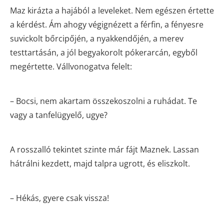
Maz kirázta a hajából a leveleket. Nem egészen értette
a kérdést. Ám ahogy végignézett a férfin, a fényesre
suvickolt bőrcipőjén, a nyakkendőjén, a merev
testtartásán, a jól begyakorolt pókerarcán, egyből
megértette. Vállvonogatva felelt:
– Bocsi, nem akartam összekoszolni a ruhádat. Te
vagy a tanfelügyelő, ugye?
A rosszalló tekintet szinte már fájt Maznek. Lassan
hátrálni kezdett, majd talpra ugrott, és eliszkolt.
– Hékás, gyere csak vissza!