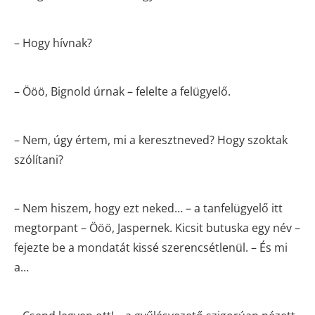
– Hogy hívnak?
– Ööö, Bignold úrnak – felelte a felügyelő.
– Nem, úgy értem, mi a keresztneved? Hogy szoktak
szólítani?
– Nem hiszem, hogy ezt neked… – a tanfelügyelő itt
megtorpant – Ööö, Jaspernek. Kicsit butuska egy név –
fejezte be a mondatát kissé szerencsétlenül. – És mi
a…