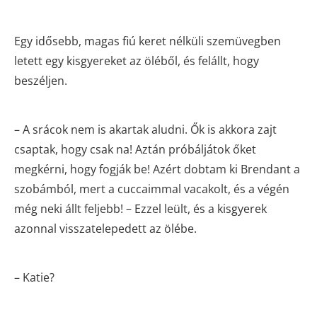
Egy idősebb, magas fiú keret nélküli szemüvegben
letett egy kisgyereket az öléből, és felállt, hogy
beszéljen.
– A srácok nem is akartak aludni. Ők is akkora zajt
csaptak, hogy csak na! Aztán próbáljátok őket
megkérni, hogy fogják be! Azért dobtam ki Brendant a
szobámból, mert a cuccaimmal vacakolt, és a végén
még neki állt feljebb! – Ezzel leült, és a kisgyerek
azonnal visszatelepedett az ölébe.
– Katie?