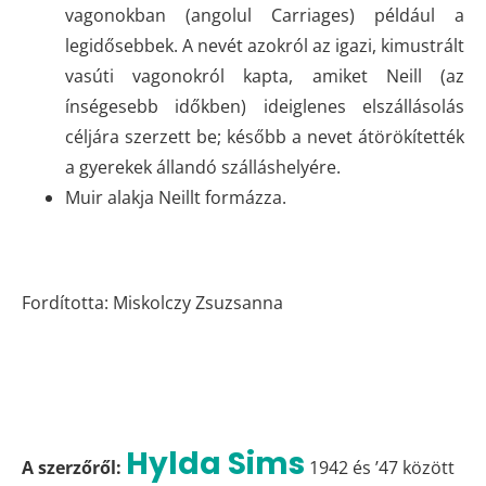
vagonokban (angolul Carriages) például a
legidősebbek. A nevét azokról az igazi, kimustrált
vasúti vagonokról kapta, amiket Neill (az
ínségesebb időkben) ideiglenes elszállásolás
céljára szerzett be; később a nevet átörökítették
a gyerekek állandó szálláshelyére.
Muir alakja Neillt formázza.
Fordította: Miskolczy Zsuzsanna
Hylda Sims
A szerzőről:
1942 és ’47 között