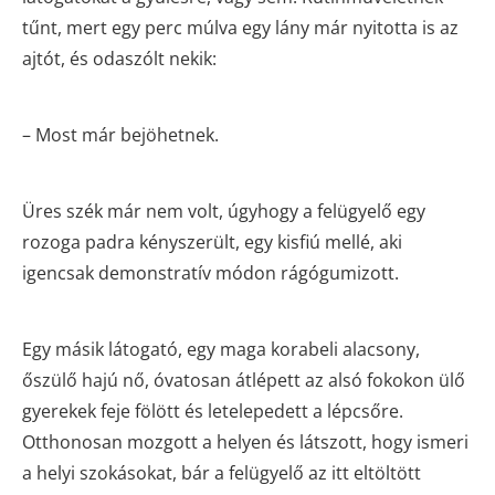
tűnt, mert egy perc múlva egy lány már nyitotta is az
ajtót, és odaszólt nekik:
– Most már bejöhetnek.
Üres szék már nem volt, úgyhogy a felügyelő egy
rozoga padra kényszerült, egy kisfiú mellé, aki
igencsak demonstratív módon rágógumizott.
Egy másik látogató, egy maga korabeli alacsony,
őszülő hajú nő, óvatosan átlépett az alsó fokokon ülő
gyerekek feje fölött és letelepedett a lépcsőre.
Otthonosan mozgott a helyen és látszott, hogy ismeri
a helyi szokásokat, bár a felügyelő az itt eltöltött