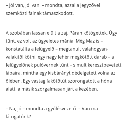
– Jól van, jól van! – mondta, azzal a jegyzővel
szemközti falnak támaszkodott.
A szobában lassan elült a zaj. Páran kötögettek. Úgy
tűnt, ez volt az ügyeletes mánia. Még Maz is –
konstatálta a felügyelő – megtanult valahogyan-
valakitől kötni; egy nagy fehér megkötött darab – a
felügyelőnek pulóvernek tűnt – simult keresztbevetett
lábaira, mintha egy kisbárányt dédelgetett volna az
ölében. Egy vastag fakötőtűt szorongatott a hóna
alatt, a másik szorgalmasan járt a kezében.
– Na, jó – mondta a gyűlésvezető. – Van ma
látogatónk?