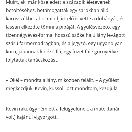
Muirt, aki már közeledett a századik életévének
betöltéséhez, betámogatták egy sarokban álló
karosszékbe, ahol mindjárt elő is vette a dohányát, és
lassan elkezdte tömni a pipáját. A gyűlésvezető, egy
tizennégyéves-forma, hosszú szőke hajú lány levágott
szárú farmernadrágban, és a jegyző, egy ugyanolyan
korú, japánnak kinéző fiú, egy füzet fölé görnyedve
folytattak tanácskozást.
– Oké! – mondta a lány, miközben felállt. – A gyűlést
megkezdjük! Kevin, kussolj, azt mondtam, kezdjük!
Kevin (aki, úgy rémlett a felügyelőnek, a matektanár
volt) kajánul vigyorgott.