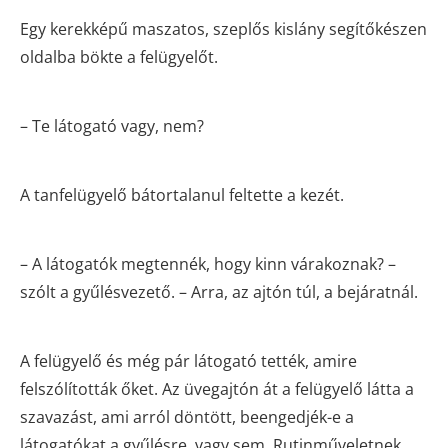
Egy kerekképű maszatos, szeplős kislány segítőkészen
oldalba bökte a felügyelőt.
– Te látogató vagy, nem?
A tanfelügyelő bátortalanul feltette a kezét.
– A látogatók megtennék, hogy kinn várakoznak? –
szólt a gyűlésvezető. – Arra, az ajtón túl, a bejáratnál.
A felügyelő és még pár látogató tették, amire
felszólították őket. Az üvegajtón át a felügyelő látta a
szavazást, ami arról döntött, beengedjék-e a
látogatókat a gyűlésre, vagy sem. Rutinműveletnek