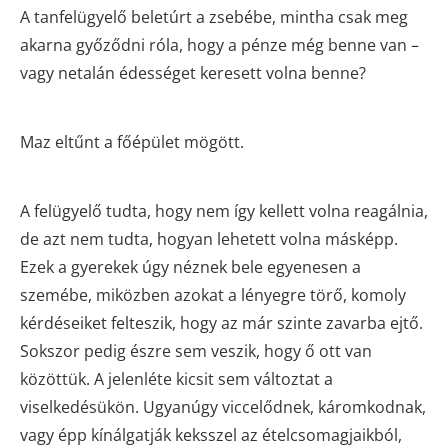
A tanfelügyelő beletúrt a zsebébe, mintha csak meg
akarna győződni róla, hogy a pénze még benne van –
vagy netalán édességet keresett volna benne?
Maz eltűnt a főépület mögött.
A felügyelő tudta, hogy nem így kellett volna reagálnia,
de azt nem tudta, hogyan lehetett volna másképp.
Ezek a gyerekek úgy néznek bele egyenesen a
szemébe, miközben azokat a lényegre törő, komoly
kérdéseiket felteszik, hogy az már szinte zavarba ejtő.
Sokszor pedig észre sem veszik, hogy ő ott van
közöttük. A jelenléte kicsit sem változtat a
viselkedésükön. Ugyanúgy viccelődnek, káromkodnak,
vagy épp kínálgatják keksszel az ételcsomagjaikból,