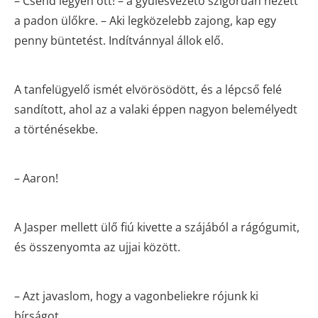
– Csend legyen ott! – a gyűlésvezető szigorúan nézett
a padon ülőkre. – Aki legközelebb zajong, kap egy
penny büntetést. Indítvánnyal állok elő.
A tanfelügyelő ismét elvörösödött, és a lépcső felé
sandított, ahol az a valaki éppen nagyon belemélyedt
a történésekbe.
– Aaron!
A Jasper mellett ülő fiú kivette a szájából a rágógumit,
és összenyomta az ujjai között.
– Azt javaslom, hogy a vagonbeliekre rójunk ki
bírságot.