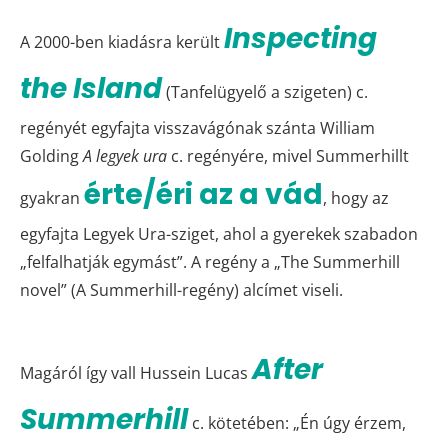
Inspecting
A 2000-ben kiadásra került
the Island
(Tanfelügyelő a szigeten) c.
regényét egyfajta visszavágónak szánta William
Golding
A legyek ura
c. regényére, mivel Summerhillt
érte/éri az a vád
gyakran
, hogy az
egyfajta Legyek Ura-sziget, ahol a gyerekek szabadon
„felfalhatják egymást”. A regény a „The Summerhill
novel” (A Summerhill-regény) alcímet viseli.
After
Magáról így vall Hussein Lucas
Summerhill
c. kötetében: „Én úgy érzem,