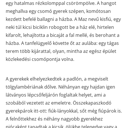
egy hatalmas rézkolomppal csörömpölve. A hangot
meghallva egy csomó gyerek szépen, komótosan
kezdett befelé ballagni a házba. A Maz nevű kisfiú, egy
neki túl kicsi biciklin robogott be a ház elé, hirtelen
kifarolt, lehajította a bicaját a fal mellé, és berohant a
házba. A tanfelügyelő követte őt az aulába: egy tágas
terem több kijárattal, olyan, mintha az egész épület
közlekedési csomópontja volna.
A gyerekek elhelyezkedtek a padlón, a megviselt
tölgylambériának dőlve. Néhányan egy hajdan igen
látványos lépcsőfeljárón foglaltak helyet, ami a
szobából vezetett az emeletre. Összekapaszkodó
gyerekpárok itt-ott: fiúk-lányokkal, sőt még fiúpárok is.
A felnőttekhez és néhány nagyobb gyerekhez
piócaként tapadtak a kicsik, ölükbe telepedve vagy a