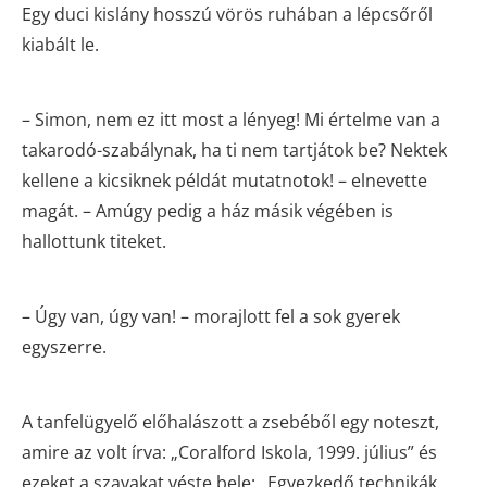
Egy duci kislány hosszú vörös ruhában a lépcsőről
kiabált le.
– Simon, nem ez itt most a lényeg! Mi értelme van a
takarodó-szabálynak, ha ti nem tartjátok be? Nektek
kellene a kicsiknek példát mutatnotok! – elnevette
magát. – Amúgy pedig a ház másik végében is
hallottunk titeket.
– Úgy van, úgy van! – morajlott fel a sok gyerek
egyszerre.
A tanfelügyelő előhalászott a zsebéből egy noteszt,
amire az volt írva: „Coralford Iskola, 1999. július” és
ezeket a szavakat véste bele: „Egyezkedő technikák