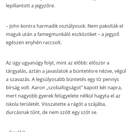
lepillantott a jegyzőre.
– John kontra harmadik osztályosok. Nem pakolták el
maguk után a famegmunkáló eszközöket – a jegyző
egészen enyhén raccsolt.
Az ügy ugyanúgy folyt, mint az előbb: először a
tárgyalás, aztán a javaslatok a büntetésre nézve, végül
a szavazás. A legsúlyosabb büntetés egy tíz pennys
bírság volt. Aaron „szobafogságot” kapott két napra,
mert nagyobb gyerek felügyelete nélkül hagyta el az
iskola területét. Visszatette a rágót a szájába,
durcásnak tűnt, de nem szólt egy szót se.