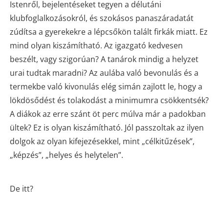
Istenről, bejelentéseket tegyen a délutáni
klubfoglalkozásokról, és szokásos panaszáradatát
zúdítsa a gyerekekre a lépcsőkön talált firkák miatt. Ez
mind olyan kiszámítható. Az igazgató kedvesen
beszélt, vagy szigorúan? A tanárok mindig a helyzet
urai tudtak maradni? Az aulába való bevonulás és a
termekbe való kivonulás elég simán zajlott le, hogy a
lökdösődést és tolakodást a minimumra csökkentsék?
A diákok az erre szánt öt perc múlva már a padokban
ültek? Ez is olyan kiszámítható. Jól passzoltak az ilyen
dolgok az olyan kifejezésekkel, mint „célkitűzések”,
„képzés”, „helyes és helytelen”.
De itt?