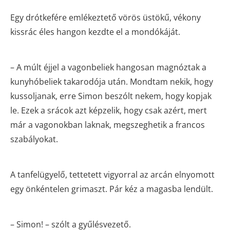
Egy drótkefére emlékeztető vörös üstökű, vékony
kissrác éles hangon kezdte el a mondókáját.
– A múlt éjjel a vagonbeliek hangosan magnóztak a
kunyhóbeliek takarodója után. Mondtam nekik, hogy
kussoljanak, erre Simon beszólt nekem, hogy kopjak
le. Ezek a srácok azt képzelik, hogy csak azért, mert
már a vagonokban laknak, megszeghetik a francos
szabályokat.
A tanfelügyelő, tettetett vigyorral az arcán elnyomott
egy önkéntelen grimaszt. Pár kéz a magasba lendült.
– Simon! – szólt a gyűlésvezető.