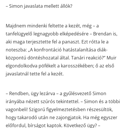
– Simon javaslata mellett állók?
Majdnem mindenki feltette a kezét, még – a
tanfelügyelő legnagyobb elképedésére – Brendan is,
aki maga terjesztette fel a panaszt. Ezt rótta le a
noteszba: „A konfrontáció hatástalanítása diák-
központú döntéshozatal által. Tanári reakció?” Muir
elgondolkodva pöfékelt a karosszékében; ő az első
javaslatnál tette fel a kezét.
– Rendben, ügy lezárva – a gyűlésvezető Simon
irányába nézett szúrós tekintettel. – Simon és a többi
vagonbeli! Szigorú figyelmeztetésben részesültök,
hogy takarodó után ne zajongjatok. Ha még egyszer
előfordul, bírságot kaptok. Következő ügy? –