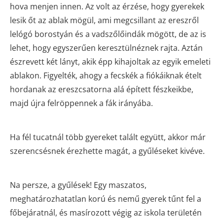
hova menjen innen. Az volt az érzése, hogy gyerekek
lesik őt az ablak mögül, ami megcsillant az ereszről
lelógó borostyán és a vadszőlőindák mögött, de az is
lehet, hogy egyszerűen keresztülnéznek rajta. Aztán
észrevett két lányt, akik épp kihajoltak az egyik emeleti
ablakon. Figyelték, ahogy a fecskék a fiókáiknak ételt
hordanak az ereszcsatorna alá épített fészkeikbe,
majd újra felröppennek a fák irányába.
Ha fél tucatnál több gyereket talált együtt, akkor már
szerencsésnek érezhette magát, a gyűléseket kivéve.
Na persze, a gyűlések! Egy maszatos,
meghatározhatatlan korú és nemű gyerek tűnt fel a
főbejáratnál, és masírozott végig az iskola területén