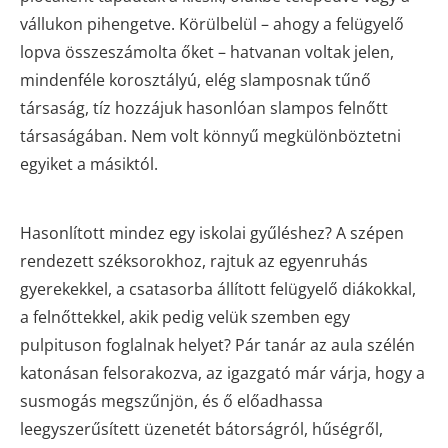
vállukon pihengetve. Körülbelül – ahogy a felügyelő
lopva összeszámolta őket – hatvanan voltak jelen,
mindenféle korosztályú, elég slamposnak tűnő
társaság, tíz hozzájuk hasonlóan slampos felnőtt
társaságában. Nem volt könnyű megkülönböztetni
egyiket a másiktól.
Hasonlított mindez egy iskolai gyűléshez? A szépen
rendezett széksorokhoz, rajtuk az egyenruhás
gyerekekkel, a csatasorba állított felügyelő diákokkal,
a felnőttekkel, akik pedig velük szemben egy
pulpituson foglalnak helyet? Pár tanár az aula szélén
katonásan felsorakozva, az igazgató már várja, hogy a
susmogás megszűnjön, és ő előadhassa
leegyszerűsített üzenetét bátorságról, hűségről,