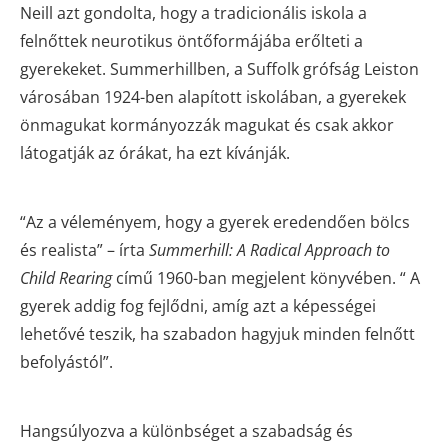
Neill azt gondolta, hogy a tradicionális iskola a
felnőttek neurotikus öntőformájába erőlteti a
gyerekeket. Summerhillben, a Suffolk grófság Leiston
városában 1924-ben alapított iskolában, a gyerekek
önmagukat kormányozzák magukat és csak akkor
látogatják az órákat, ha ezt kívánják.
“Az a véleményem, hogy a gyerek eredendően bölcs
és realista” – írta
Summerhill: A Radical Approach to
Child Rearing
című 1960-ban megjelent könyvében. “ A
gyerek addig fog fejlődni, amíg azt a képességei
lehetővé teszik, ha szabadon hagyjuk minden felnőtt
befolyástól”.
Hangsúlyozva a különbséget a szabadság és