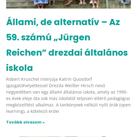
Állami, de alternatív – Az
59. számú „Jürgen
Reichen” drezdai általános
iskola
Robert Kruschel interjúja Katrin Quosdorf
igazgatóhelyettessel Drezda Weißer Hirsch nevű
negyedében van egy állami általános iskola, amely az 1990-
es évek eleje óta sok más iskolától teljesen eltérő pedagógiai
megközelítést alkalmaz. A tankönyvek nélküli nyílt órák (open
learning), a kötelező erdei
Tovább olvasom »