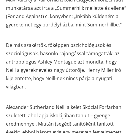
munkatársa azt írta a „Summerhill: mellette és ellene”
(For and Against) c. könyvben: „Inkább küldeném a
gyerekemet egy bordélyházba, mint Summerhillbe.“
De más szakértők, főképpen pszichológusok és
szociológusok, hasonló rajongással támogatták: az
antropológus Ashley Montague azt mondta, hogy
Neill a gyereknevelés nagy úttörője. Henry Miller író
kijelentette, hogy Neill-nek nincs párja a nyugati
világban.
Alexander Sutherland Neill a kelet Skóciai Forfarban
született, ahol apja iskolájában tanult – gyenge
eredménnyel. Miután (segéd) tanítóként tanított
évekig, ebből három évig egy mereven fegyelmezett