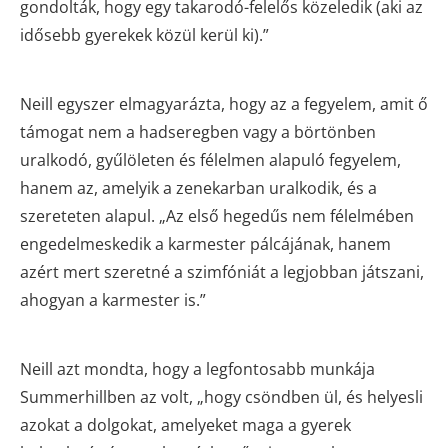
gondolták, hogy egy takarodó-felelős közeledik (aki az
idősebb gyerekek közül kerül ki).”
Neill egyszer elmagyarázta, hogy az a fegyelem, amit ő
támogat nem a hadseregben vagy a börtönben
uralkodó, gyűlöleten és félelmen alapuló fegyelem,
hanem az, amelyik a zenekarban uralkodik, és a
szereteten alapul. „Az első hegedűs nem félelmében
engedelmeskedik a karmester pálcájának, hanem
azért mert szeretné a szimfóniát a legjobban játszani,
ahogyan a karmester is.”
Neill azt mondta, hogy a legfontosabb munkája
Summerhillben az volt, „hogy csöndben ül, és helyesli
azokat a dolgokat, amelyeket maga a gyerek