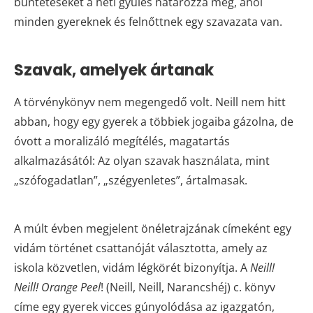
büntetéseket a heti gyűlés határozza meg, ahol
minden gyereknek és felnőttnek egy szavazata van.
Szavak, amelyek ártanak
A törvénykönyv nem megengedő volt. Neill nem hitt
abban, hogy egy gyerek a többiek jogaiba gázolna, de
óvott a moralizáló megítélés, magatartás
alkalmazásától: Az olyan szavak használata, mint
„szófogadatlan”, „szégyenletes”, ártalmasak.
A múlt évben megjelent önéletrajzának címeként egy
vidám történet csattanóját választotta, amely az
iskola közvetlen, vidám légkörét bizonyítja. A
Neill!
Neill! Orange Peel
! (Neill, Neill, Narancshéj) c. könyv
címe egy gyerek vicces gúnyolódása az igazgatón,