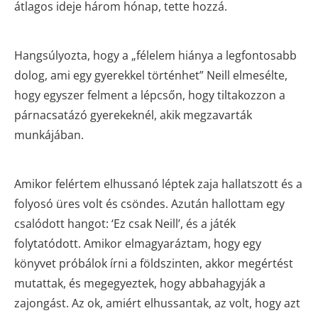
átlagos ideje három hónap, tette hozzá.
Hangsúlyozta, hogy a „félelem hiánya a legfontosabb
dolog, ami egy gyerekkel történhet” Neill elmesélte,
hogy egyszer felment a lépcsőn, hogy tiltakozzon a
párnacsatázó gyerekeknél, akik megzavarták
munkájában.
Amikor felértem elhussanó léptek zaja hallatszott és a
folyosó üres volt és csöndes. Azután hallottam egy
csalódott hangot: ‘Ez csak Neill’, és a játék
folytatódott. Amikor elmagyaráztam, hogy egy
könyvet próbálok írni a földszinten, akkor megértést
mutattak, és megegyeztek, hogy abbahagyják a
zajongást. Az ok, amiért elhussantak, az volt, hogy azt