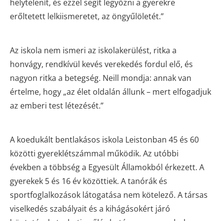
helytelenít, és ezzel segít legyőzni a gyerekre
erőltetett lelkiismeretet, az öngyűlöletét.”
Az iskola nem ismeri az iskolakerülést, ritka a
honvágy, rendkívül kevés verekedés fordul elő, és
nagyon ritka a betegség. Neill mondja: annak van
értelme, hogy „az élet oldalán állunk – mert elfogadjuk
az emberi test létezését.”
A koedukált bentlakásos iskola Leistonban 45 és 60
közötti gyereklétszámmal működik. Az utóbbi
években a többség a Egyesült Államokból érkezett. A
gyerekek 5 és 16 év közöttiek. A tanórák és
sportfoglalkozások látogatása nem kötelező. A társas
viselkedés szabályait és a kihágásokért járó