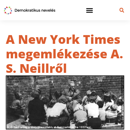
A New York Times
megemlékezése A.
S. Neillről