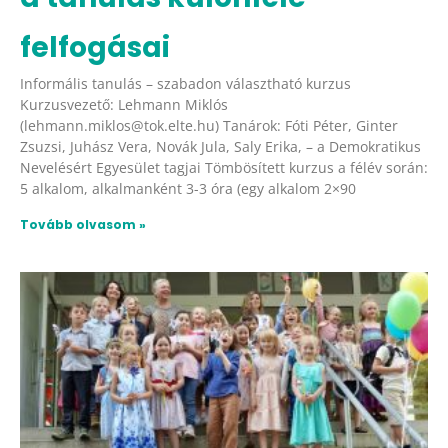
felfogásai
Informális tanulás – szabadon választható kurzus
Kurzusvezető: Lehmann Miklós
(lehmann.miklos@tok.elte.hu) Tanárok: Fóti Péter, Ginter
Zsuzsi, Juhász Vera, Novák Jula, Saly Erika, – a Demokratikus
Nevelésért Egyesület tagjai Tömbösített kurzus a félév során:
5 alkalom, alkalmanként 3-3 óra (egy alkalom 2×90
Tovább olvasom »