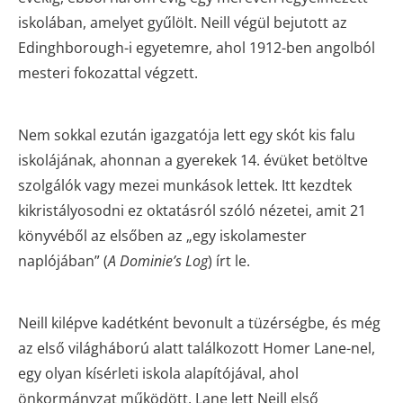
iskolában, amelyet gyűlölt. Neill végül bejutott az
Edinghborough-i egyetemre, ahol 1912-ben angolból
mesteri fokozattal végzett.
Nem sokkal ezután igazgatója lett egy skót kis falu
iskolájának, ahonnan a gyerekek 14. évüket betöltve
szolgálók vagy mezei munkások lettek. Itt kezdtek
kikristályosodni ez oktatásról szóló nézetei, amit 21
könyvéből az elsőben az „egy iskolamester
naplójában” (
A Dominie’s Log
) írt le.
Neill kilépve kadétként bevonult a tüzérségbe, és még
az első világháború alatt találkozott Homer Lane-nel,
egy olyan kísérleti iskola alapítójával, ahol
önkormányzat működött. Lane lett Neill első