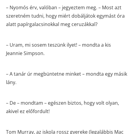
– Nyomós érv, valóban – jegyeztem meg. – Most azt
szeretném tudni, hogy miért dobáljátok egymást óra
alatt papírgalacsinokkal meg ceruzákkal?
– Uram, mi sosem teszünk ilyet! – mondta a kis
Jeannie Simpson.
– A tanár úr megbüntetne minket – mondta egy másik
lány.
– De – mondtam – egészen biztos, hogy volt olyan,
akivel ez előfordult!
Tom Murray, az iskola rossz gyereke (legalábbis Mac