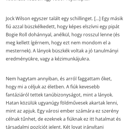
Jock Wilson egyszer talált egy schillinget. […] Egy másik
fiú azzal büszkélkedett, hogy képes elszívni egy pipát
Bogie Roll dohánnyal, anélkül, hogy rosszul lenne (és
meg kellett ígérnem, hogy ezt nem mondom el a
mesternek). A lányok büszkék voltak a jó tanulmányi
eredményükre, vagy a kézimunkájukra.
Nem hagytam annyiban, és arról faggattam őket,
hogy mi a céljuk az életben. A fiúk kevesebb
fantáziáról tettek tanúbizonyságot, mint a lányok.
Hatan közülük ugyanúgy földművesek akartak lenni,
mint az apjuk. Egy városi ember számára ez szerény
célnak tűnhet, de ezeknek a fiúknak ez itt hatalmat és
társadalmi pozíciót jelent. Két lovat irányítani