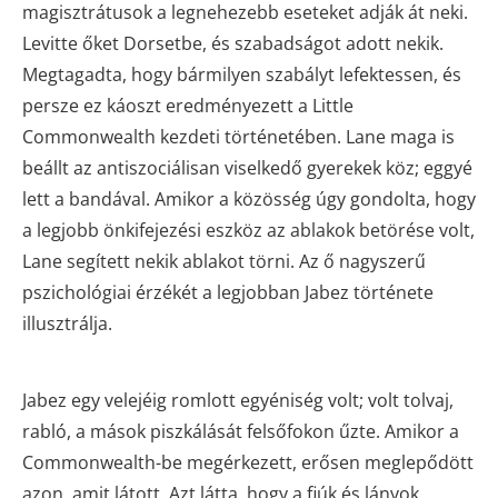
magisztrátusok a legnehezebb eseteket adják át neki.
Levitte őket Dorsetbe, és szabadságot adott nekik.
Megtagadta, hogy bármilyen szabályt lefektessen, és
persze ez káoszt eredményezett a Little
Commonwealth kezdeti történetében. Lane maga is
beállt az antiszociálisan viselkedő gyerekek köz; eggyé
lett a bandával. Amikor a közösség úgy gondolta, hogy
a legjobb önkifejezési eszköz az ablakok betörése volt,
Lane segített nekik ablakot törni. Az ő nagyszerű
pszichológiai érzékét a legjobban Jabez története
illusztrálja.
Jabez egy velejéig romlott egyéniség volt; volt tolvaj,
rabló, a mások piszkálását felsőfokon űzte. Amikor a
Commonwealth-be megérkezett, erősen meglepődött
azon, amit látott. Azt látta, hogy a fiúk és lányok