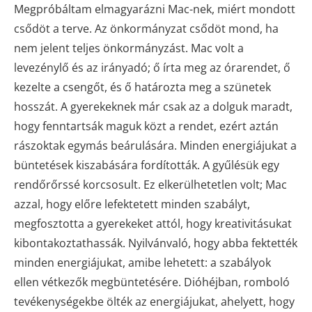
Megpróbáltam elmagyarázni Mac-nek, miért mondott
csődöt a terve. Az önkormányzat csődöt mond, ha
nem jelent teljes önkormányzást. Mac volt a
levezénylő és az irányadó; ő írta meg az órarendet, ő
kezelte a csengőt, és ő határozta meg a szünetek
hosszát. A gyerekeknek már csak az a dolguk maradt,
hogy fenntartsák maguk közt a rendet, ezért aztán
rászoktak egymás beárulására. Minden energiájukat a
büntetések kiszabására fordították. A gyűlésük egy
rendőrőrssé korcsosult. Ez elkerülhetetlen volt; Mac
azzal, hogy előre lefektetett minden szabályt,
megfosztotta a gyerekeket attól, hogy kreativitásukat
kibontakoztathassák. Nyilvánvaló, hogy abba fektették
minden energiájukat, amibe lehetett: a szabályok
ellen vétkezők megbüntetésére. Dióhéjban, romboló
tevékenységekbe ölték az energiájukat, ahelyett, hogy