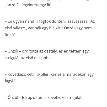
„önző!” – legyintett egy fiú.
– Én ugyan nem! Ti fogtok dönteni, szavazással. Az
első válasz: „Vennék egy biciklit.” Önző vagy nem
önző?
– Önző! – ordította az osztály, és én tettem egy
strigulát az első oszlopba.
– Következő cetli. „Roller, kés és a maradékon egy
fagyi.”
– Önző! – felrajzoltam a következő strigulát.