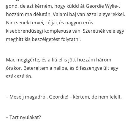
gond, de azt kérném, hogy küldd át Geordie Wylie-t
hozzám ma délután. Valami baj van azzal a gyerekkel.
Nincsenek tervei, céljai, és nagyon erős
kisebbrendűségi komplexusa van. Szeretnék vele egy
meghitt kis beszélgetést folytatni.
Mac megígérte, és a fiú el is jött hozzám három
órakor. Betereltem a hallba, és ő feszengve ült egy
szék szélén.
– Mesélj magadról, Geordie! – kértem, de nem felelt.
– Tart nyulakat?