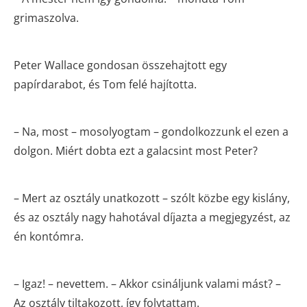
grimaszolva.
Peter Wallace gondosan összehajtott egy
papírdarabot, és Tom felé hajította.
– Na, most – mosolyogtam – gondolkozzunk el ezen a
dolgon. Miért dobta ezt a galacsint most Peter?
– Mert az osztály unatkozott – szólt közbe egy kislány,
és az osztály nagy hahotával díjazta a megjegyzést, az
én kontómra.
– Igaz! – nevettem. – Akkor csináljunk valami mást? –
Az osztály tiltakozott, így folytattam.