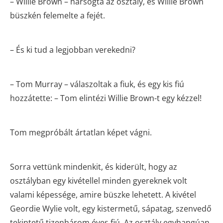
– Willie Brown – harsogta az osztály, és Willie Brown
büszkén felemelte a fejét.
– És ki tud a legjobban verekedni?
– Tom Murray – válaszoltak a fiuk, és egy kis fiú
hozzátette: – Tom elintézi Willie Brown-t egy kézzel!
Tom megpróbált ártatlan képet vágni.
Sorra vettünk mindenkit, és kiderült, hogy az
osztályban egy kivétellel minden gyereknek volt
valami képessége, amire büszke lehetett. A kivétel
Geordie Wylie volt, egy kistermetű, sápatag, szenvedő
tekintetű tizenhárom éves fiú. Az osztály egyhangúan