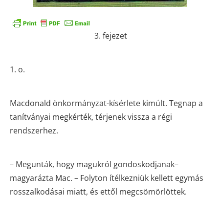
3. fejezet
1. o.
Macdonald önkormányzat-kísérlete kimúlt. Tegnap a
tanítványai megkérték, térjenek vissza a régi
rendszerhez.
– Megunták, hogy magukról gondoskodjanak–
magyarázta Mac. – Folyton ítélkezniük kellett egymás
rosszalkodásai miatt, és ettől megcsömörlöttek.