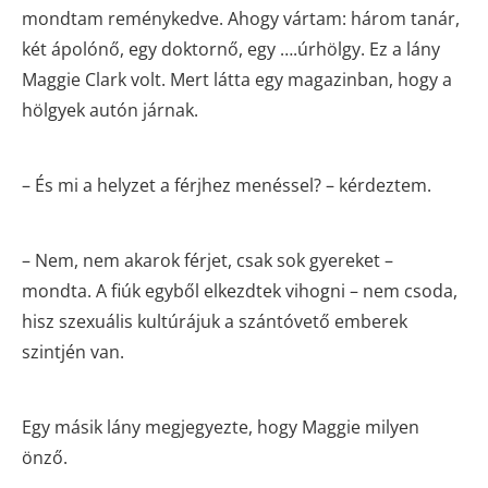
mondtam reménykedve. Ahogy vártam: három tanár,
két ápolónő, egy doktornő, egy ….úrhölgy. Ez a lány
Maggie Clark volt. Mert látta egy magazinban, hogy a
hölgyek autón járnak.
– És mi a helyzet a férjhez menéssel? – kérdeztem.
– Nem, nem akarok férjet, csak sok gyereket –
mondta. A fiúk egyből elkezdtek vihogni – nem csoda,
hisz szexuális kultúrájuk a szántóvető emberek
szintjén van.
Egy másik lány megjegyezte, hogy Maggie milyen
önző.