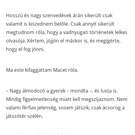
Hosszú és nagy szenvedések árán sikerült csak
valamit is kiszednem belőle. Csak annyit sikerült
megtudnom róla, hogy a vadnyugati történetek lelkes
olvasója. Kértem, jöjjön el máskor is, és megígérte,
hogy el fog jönni.
Ma este kifaggattam Macet róla.
– Nagy álmodozó a gyerek – mondta –, és lusta is.
Mindig figyelmetlenség miatt kell megszíjaznom. Nem
valami férfias jelenség, sosem játszik, csak ácsorog a
játszótér szélén.