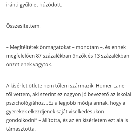
iránti gyűlölet húzódott.
Összesítettem.
– Megítéltétek önmagatokat – mondtam –, és ennek
megfelelően 87 százalékban önzők és 13 százalékban
önzetlenek vagytok.
A kísérlet ötlete nem tőlem származik. Homer Lane-
től vettem, aki szerint ez nagyon jó bevezető az iskolai
pszichológiához. „Ez a legjobb módja annak, hogy a
gyerekek elkezdjenek saját viselkedésükön
gondolkodni” – állította, és az én kísérletem ezt alá is
támasztotta.