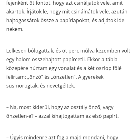
fejenként öt fontot, hogy azt csináljatok vele, amit
akartok. Írjátok le, hogy mit csinálnátok vele, azután
hajtogassátok össze a papírlapokat, és adjátok ide
nekem.
Lelkesen bólogattak, és öt perc múlva kezemben volt
egy halom összehajtott papírcetli. Ekkor a tábla
közepére húztam egy vonalat és a két oszlop fölé
felírtam: „önző” és „önzetlen”. A gyerekek
susmorogtak, és nevetgéltek.
– Na, most kiderül, hogy az osztály önző, vagy
önzetlen-e? – azzal kihajtogattam az első papírt.
– Úgyis mindenre azt fogja majd mondani, hogy