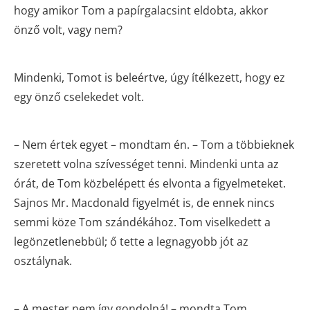
hogy amikor Tom a papírgalacsint eldobta, akkor
önző volt, vagy nem?
Mindenki, Tomot is beleértve, úgy ítélkezett, hogy ez
egy önző cselekedet volt.
– Nem értek egyet – mondtam én. – Tom a többieknek
szeretett volna szívességet tenni. Mindenki unta az
órát, de Tom közbelépett és elvonta a figyelmeteket.
Sajnos Mr. Macdonald figyelmét is, de ennek nincs
semmi köze Tom szándékához. Tom viselkedett a
legönzetlenebbül; ő tette a legnagyobb jót az
osztálynak.
– A mester nem így gondolná! – mondta Tom