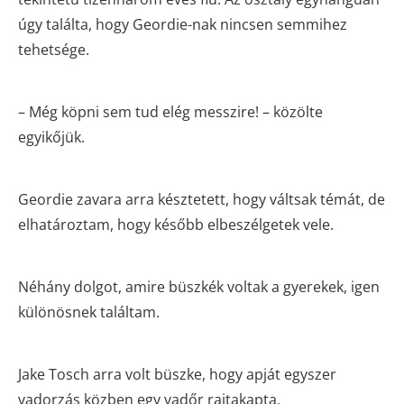
úgy találta, hogy Geordie-nak nincsen semmihez
tehetsége.
– Még köpni sem tud elég messzire! – közölte
egyikőjük.
Geordie zavara arra késztetett, hogy váltsak témát, de
elhatároztam, hogy később elbeszélgetek vele.
Néhány dolgot, amire büszkék voltak a gyerekek, igen
különösnek találtam.
Jake Tosch arra volt büszke, hogy apját egyszer
vadorzás közben egy vadőr rajtakapta.