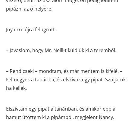
vezető, beült az asztalom mögé, én pedig leültem
pipázni az ő helyére.
Joy erre újra felugrott.
– Javaslom, hogy Mr. Neill-t küldjük ki a teremből.
– Rendicsek! – mondtam, és már mentem is kifelé. –
Felmegyek a tanáriba, és elszívok egy pipát. Szóljatok,
ha kellek.
Elszívtam egy pipát a tanáriban, és amikor épp a
hamut ütöttem ki a pipámból, megjelent Nancy.