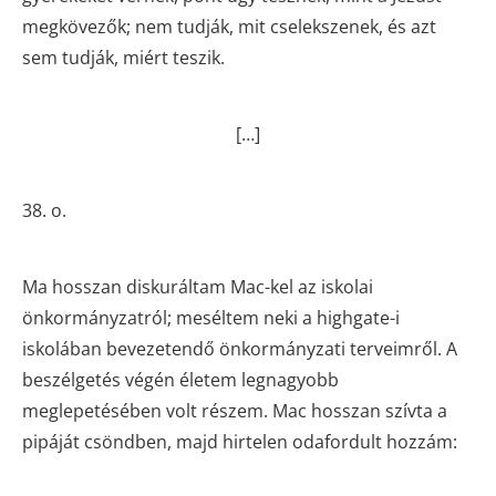
megkövezők; nem tudják, mit cselekszenek, és azt
sem tudják, miért teszik.
[…]
38. o.
Ma hosszan diskuráltam Mac-kel az iskolai
önkormányzatról; meséltem neki a highgate-i
iskolában bevezetendő önkormányzati terveimről. A
beszélgetés végén életem legnagyobb
meglepetésében volt részem. Mac hosszan szívta a
pipáját csöndben, majd hirtelen odafordult hozzám: