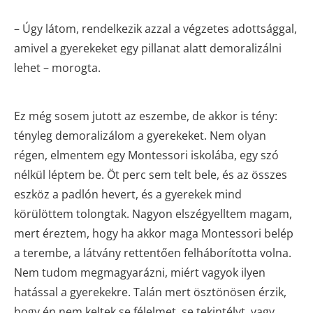
– Úgy látom, rendelkezik azzal a végzetes adottsággal,
amivel a gyerekeket egy pillanat alatt demoralizálni
lehet – morogta.
Ez még sosem jutott az eszembe, de akkor is tény:
tényleg demoralizálom a gyerekeket. Nem olyan
régen, elmentem egy Montessori iskolába, egy szó
nélkül léptem be. Öt perc sem telt bele, és az összes
eszköz a padlón hevert, és a gyerekek mind
körülöttem tolongtak. Nagyon elszégyelltem magam,
mert éreztem, hogy ha akkor maga Montessori belép
a terembe, a látvány rettentően felháborította volna.
Nem tudom megmagyarázni, miért vagyok ilyen
hatással a gyerekekre. Talán mert ösztönösen érzik,
hogy én nem keltek se félelmet, se tekintélyt, vagy