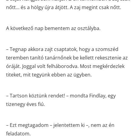
nőtt… és a hölgy újra átjött. A zaj megint csak nőtt.
A következő nap bementem az osztályba.
– Tegnap akkora zajt csaptatok, hogy a szomszéd
teremben tanító tanárnőnek be kellett rekesztenie az
óráját. Joggal volt felháborodva. Most megkérdezlek
titeket, mit tegyünk ebben az ügyben.
– Tartson köztünk rendet! – mondta Findlay, egy
tizenegy éves fiú.
– Ezt megtagadom – jelentettem ki –, nem az én
feladatom.