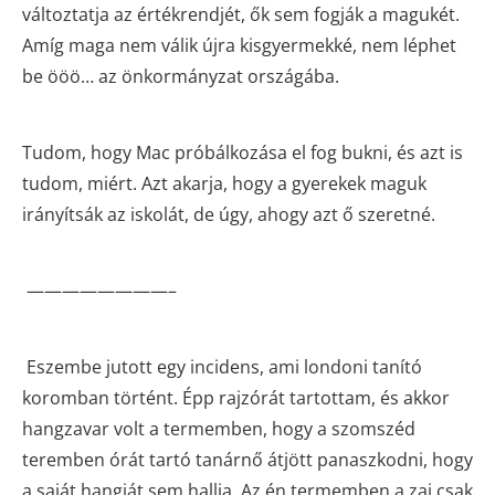
változtatja az értékrendjét, ők sem fogják a magukét.
Amíg maga nem válik újra kisgyermekké, nem léphet
be ööö… az önkormányzat országába.
Tudom, hogy Mac próbálkozása el fog bukni, és azt is
tudom, miért. Azt akarja, hogy a gyerekek maguk
irányítsák az iskolát, de úgy, ahogy azt ő szeretné.
————————–
Eszembe jutott egy incidens, ami londoni tanító
koromban történt. Épp rajzórát tartottam, és akkor
hangzavar volt a termemben, hogy a szomszéd
teremben órát tartó tanárnő átjött panaszkodni, hogy
a saját hangját sem hallja. Az én termemben a zaj csak