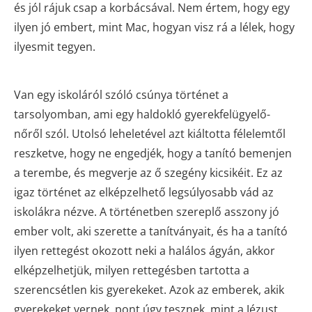
és jól rájuk csap a korbácsával. Nem értem, hogy egy
ilyen jó embert, mint Mac, hogyan visz rá a lélek, hogy
ilyesmit tegyen.
Van egy iskoláról szóló csúnya történet a
tarsolyomban, ami egy haldokló gyerekfelügyelő-
nőről szól. Utolsó leheletével azt kiáltotta félelemtől
reszketve, hogy ne engedjék, hogy a tanító bemenjen
a terembe, és megverje az ő szegény kicsikéit. Ez az
igaz történet az elképzelhető legsúlyosabb vád az
iskolákra nézve. A történetben szereplő asszony jó
ember volt, aki szerette a tanítványait, és ha a tanító
ilyen rettegést okozott neki a halálos ágyán, akkor
elképzelhetjük, milyen rettegésben tartotta a
szerencsétlen kis gyerekeket. Azok az emberek, akik
gyerekeket vernek, pont úgy tesznek, mint a Jézust