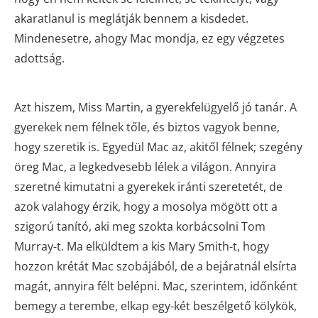
akaratlanul is meglátják bennem a kisdedet.
Mindenesetre, ahogy Mac mondja, ez egy végzetes
adottság.
Azt hiszem, Miss Martin, a gyerekfelügyelő jó tanár. A
gyerekek nem félnek tőle, és biztos vagyok benne,
hogy szeretik is. Egyedül Mac az, akitől félnek; szegény
öreg Mac, a legkedvesebb lélek a világon. Annyira
szeretné kimutatni a gyerekek iránti szeretetét, de
azok valahogy érzik, hogy a mosolya mögött ott a
szigorú tanító, aki meg szokta korbácsolni Tom
Murray-t. Ma elküldtem a kis Mary Smith-t, hogy
hozzon krétát Mac szobájából, de a bejáratnál elsírta
magát, annyira félt belépni. Mac, szerintem, időnként
bemegy a terembe, elkap egy-két beszélgető kölykök,