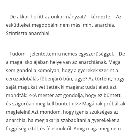
– De akkor hol itt az önkormányzat? – kérdezte. – Az
esküdteket megdobálni nem más, mint anarchia.
Színtiszta anarchia!
– Tudom – jelentettem ki nemes egyszerűséggel. – De
a maga iskolájában helye van az anarchiának. Maga
sem gondolja komolyan, hogy a gyerekek szerint a
ceruzadobálás főbenjáró bűn, ugye? Az történt, hogy
saját magukat vetítették ki magára; tudat alatt azt
mondták: <<A mester azt gondolja, hogy ez bűntett,
és szigorúan meg kell büntetni!>> Magának próbáltak
megfelelni! Azt mondom, hogy igenis szükséges az
anarchia, ha meg akarja szabadítani a gyerekeket a
függőségüktől, és félelmüktől. Amíg maga meg nem