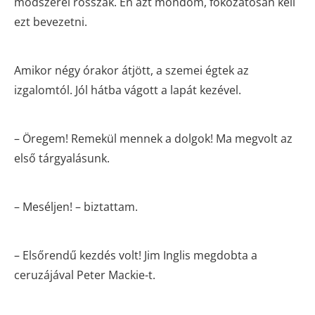
módszerei rosszak. Én azt mondom, fokozatosan kell
ezt bevezetni.
Amikor négy órakor átjött, a szemei égtek az
izgalomtól. Jól hátba vágott a lapát kezével.
– Öregem! Remekül mennek a dolgok! Ma megvolt az
első tárgyalásunk.
– Meséljen! – biztattam.
– Elsőrendű kezdés volt! Jim Inglis megdobta a
ceruzájával Peter Mackie-t.