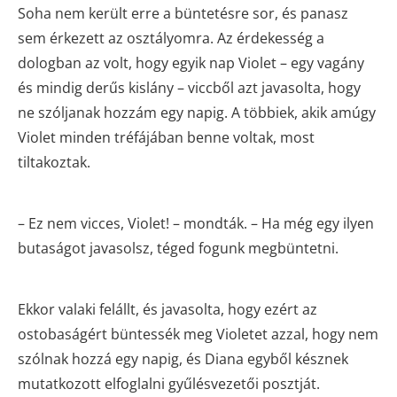
Soha nem került erre a büntetésre sor, és panasz
sem érkezett az osztályomra. Az érdekesség a
dologban az volt, hogy egyik nap Violet – egy vagány
és mindig derűs kislány – viccből azt javasolta, hogy
ne szóljanak hozzám egy napig. A többiek, akik amúgy
Violet minden tréfájában benne voltak, most
tiltakoztak.
– Ez nem vicces, Violet! – mondták. – Ha még egy ilyen
butaságot javasolsz, téged fogunk megbüntetni.
Ekkor valaki felállt, és javasolta, hogy ezért az
ostobaságért büntessék meg Violetet azzal, hogy nem
szólnak hozzá egy napig, és Diana egyből késznek
mutatkozott elfoglalni gyűlésvezetői posztját.