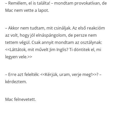
– Remélem, el is találta! – mondtam provokatívan, de
Mac nem vette a lapot.
– Akkor nem tudtam, mit csináljak. Az első reakcióm
az volt, hogy jól elnáspángolom, de persze nem
tettem végül. Csak annyit mondtam az osztálynak:
<<Láttátok, mit művelt Jim Inglis? Ti döntitek el, mi
legyen vele.>>
– Erre azt felelték: <<Kérjük, uram, verje meg!>>? –
kérdeztem.
Mac felnevetett.