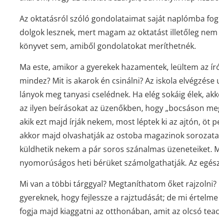
Az oktatásról szóló gondolataimat saját naplómba fogo
dolgok lesznek, mert magam az oktatást illetőleg nem 
könyvet sem, amiből gondolatokat meríthetnék.
Ma este, amikor a gyerekek hazamentek, leültem az ír
mindez? Mit is akarok én csinálni? Az iskola elvégzése 
lányok meg tanyasi cselédnek. Ha elég sokáig élek, a
az ilyen beírásokat az üzenőkben, hogy „bocsáson meg
akik ezt majd írják nekem, most léptek ki az ajtón, öt 
akkor majd olvashatják az ostoba magazinok sorozatai
küldhetik nekem a pár soros szánalmas üzeneteiket. 
nyomorúságos heti bérüket számolgathatják. Az egész
Mi van a többi tárggyal? Megtaníthatom őket rajzolni
gyereknek, hogy fejlessze a rajztudását; de mi értelm
fogja majd kiaggatni az otthonában, amit az olcsó tea