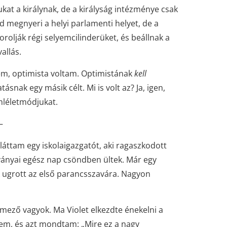
kat a királynak, de a királyság intézménye csak
d megnyeri a helyi parlamenti helyet, de a
olják régi selyemcilinderüket, és beállnak a
allás.
tem, optimista voltam. Optimistának
kell
snak egy másik célt. Mi is volt az? Ja, igen,
mléletmódjukat.
–
áttam egy iskolaigazgatót, aki ragaszkodott
tványai egész nap csöndben ültek. Már egy
k ugrott az első parancsszavára. Nagyon
mező vagyok. Ma Violet elkezdte énekelni a
ztem, és azt mondtam: „Mire ez a nagy