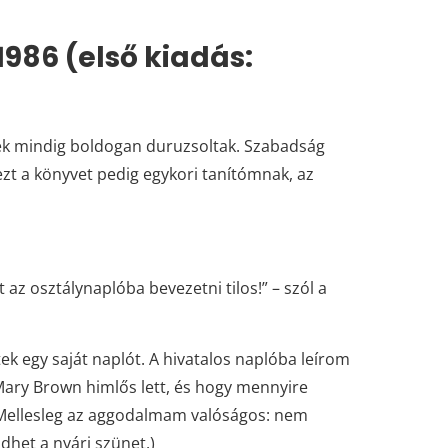
1986 (első kiadás:
kek mindig boldogan duruzsoltak. Szabadság
ezt a könyvet pedig egykori tanítómnak, az
az osztálynaplóba bevezetni tilos!” – szól a
k egy saját naplót. A hivatalos naplóba leírom
Mary Brown himlős lett, és hogy mennyire
(Mellesleg az aggodalmam valóságos: nem
dhet a nyári szünet.)