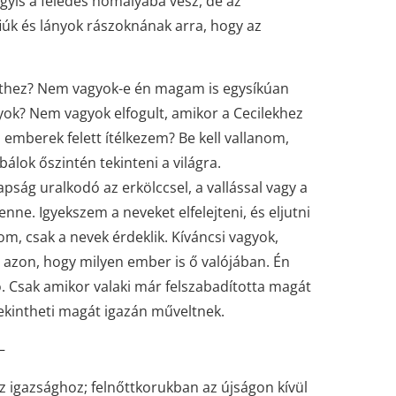
gyis a feledés homályába vész, de az
fiúk és lányok rászoknának arra, hogy az
lethez? Nem vagyok-e én magam is egysíkúan
yok? Nem vagyok elfogult, amikor a Cecilekhez
mberek felett ítélkezem? Be kell vallanom,
lok őszintén tekinteni a világra.
ság uralkodó az erkölccsel, a vallással vagy a
e. Igyekszem a neveket elfelejteni, és eljutni
tom, csak a nevek érdeklik. Kíváncsi vagyok,
i azon, hogy milyen ember is ő valójában. Én
. Csak amikor valaki már felszabadította magát
ekintheti magát igazán műveltnek.
–
z igazsághoz; felnőttkorukban az újságon kívül