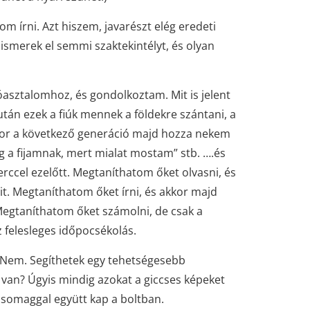
m írni. Azt hiszem, javarészt elég eredeti
ismerek el semmi szaktekintélyt, és olyan
óasztalomhoz, és gondolkoztam. Mit is jelent
után ezek a fiúk mennek a földekre szántani, a
kkor a következő generáció majd hozza nekem
 a fijamnak, mert mialat mostam” stb. ….és
perccel ezelőtt. Megtaníthatom őket olvasni, és
t. Megtaníthatom őket írni, és akkor majd
Megtaníthatom őket számolni, de csak a
 felesleges időpocsékolás.
? Nem. Segíthetek egy tehetségesebb
e van? Úgyis mindig azokat a giccses képeket
csomaggal együtt kap a boltban.