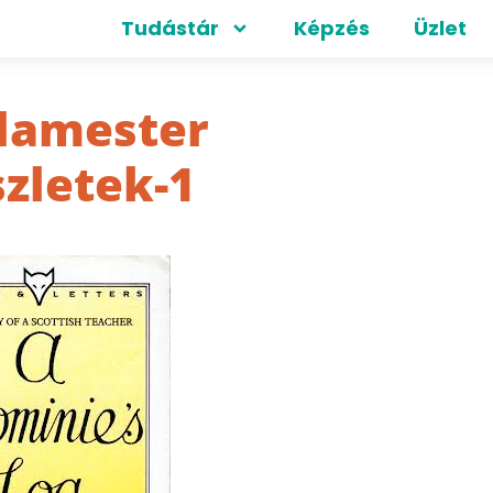
Tudástár
Képzés
Üzlet
kolamester
szletek-1