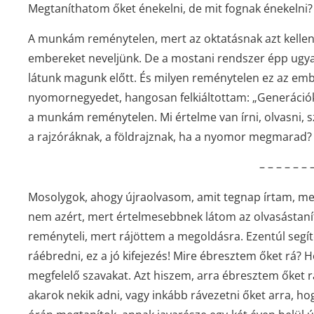
Megtaníthatom őket énekelni, de mit fognak énekelni? 
A munkám reménytelen, mert az oktatásnak azt kellene
embereket neveljünk. De a mostani rendszer épp ugya
látunk magunk előtt. És milyen reménytelen ez az emb
nyomornegyedet, hangosan felkiáltottam: „Generációkat
a munkám reménytelen. Mi értelme van írni, olvasni, s
a rajzóráknak, a földrajznak, ha a nyomor megmarad? 
– – – – – – 
Mosolygok, ahogy újraolvasom, amit tegnap írtam, me
nem azért, mert értelmesebbnek látom az olvasástanít
reményteli, mert rájöttem a megoldásra. Ezentúl segít
ráébredni, ez a jó kifejezés! Mire ébresztem őket rá? 
megfelelő szavakat. Azt hiszem, arra ébresztem őket r
akarok nekik adni, vagy inkább rávezetni őket arra, h