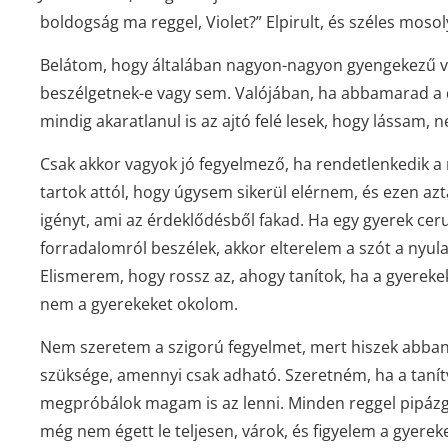
boldogság ma reggel, Violet?” Elpirult, és széles mos
Belátom, hogy általában nagyon-nagyon gyengekezű v
beszélgetnek-e vagy sem. Valójában, ha abbamarad a 
mindig akaratlanul is az ajtó felé lesek, hogy lássam, 
Csak akkor vagyok jó fegyelmező, ha rendetlenkedik a
tartok attól, hogy úgysem sikerül elérnem, és ezen azt
igényt, ami az érdeklődésből fakad. Ha egy gyerek ceru
forradalomról beszélek, akkor elterelem a szót a nyula
Elismerem, hogy rossz az, ahogy tanítok, ha a gyereke
nem a gyerekeket okolom.
Nem szeretem a szigorú fegyelmet, mert hiszek abban
szüksége, amennyi csak adható. Szeretném, ha a tan
megpróbálok magam is az lenni. Minden reggel pipázga
még nem égett le teljesen, várok, és figyelem a gyere