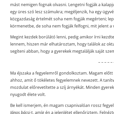
mást nemigen fognak olvasni. Lengetni fogják a kalapju
egy üres szó lesz számukra; megéljenzik, ha egy ügyvé
közgazdaság értelmét soha nem fogják megérteni; lepor
körmenetbe, de soha nem fogják felfogni, mit jelent a v
Megint kezdek borúlátó lenni, pedig amikor írni kezd
lennem, hiszen már elhatároztam, hogy találok az oktatá
segíteni abban, hogy a gyerekek megtalálják saját sze
– – – – – 
Ma éjszaka a fegyelemről gondolkoztam. Magam előtt l
ahhoz, amit ő tökéletes fegyelemnek nevezett. A taní
mozdulat előrevetítette a szíj árnyékát. Minden gyere
nyugodt élete volt.
Be kell ismerjem, én magam csapnivalóan rossz fegyel
János bácsi
-t, amíg én a jelenlétet ellenőriztem. Felné