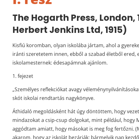
The Hogarth Press, London, 
Herbert Jenkins Ltd, 1915)
Kisfiú koromban, olyan iskolába jártam, ahol a gyere
iránti szeretetem innen, ebből a szabad életből ered, 
iskolamesternek: édesapámnak ajánlom.
1. fejezet
„Személyes reflekciókat avagy véleménynyilvánításokat 
skót iskolai rendtartás nagykönyve.
Áthidaló megoldásként hát úgy döntöttem, hogy vezete
mindazokat a csip-csup dolgokat, mint például, hogy 
aggódtam amiatt, hogy másokat is meg fog fertőzni. 
akarom, hogy az iskolát bezárják; bármelyik nap kezdő