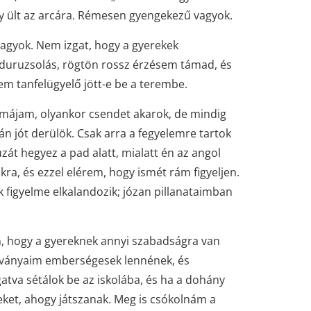
oly ült az arcára. Rémesen gyengekezű vagyok.
agyok. Nem izgat, hogy a gyerekek
duruzsolás, rögtön rossz érzésem támad, és
nem tanfelügyelő jött-e be a terembe.
 májam, olyankor csendet akarok, de mindig
án jót derülök. Csak arra a fegyelemre tartok
zát hegyez a pad alatt, mialatt én az angol
kra, és ezzel elérem, hogy ismét rám figyeljen.
k figyelme elkalandozik; józan pillanataimban
, hogy a gyereknek annyi szabadságra van
ítványaim emberségesek lennének, és
tva sétálok be az iskolába, és ha a dohány
keket, ahogy játszanak. Meg is csókolnám a