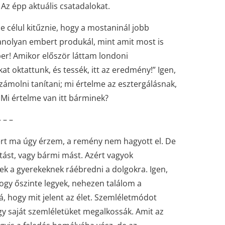
Az épp aktuális csatadalokat.
 célul kitűznie, hogy a mostaninál jobb
nolyan embert produkál, mint amit most is
er! Amikor először láttam londoni
 oktattunk, és tessék, itt az eredmény!” Igen,
zámolni tanítani; mi értelme az esztergálásnak,
Mi értelme van itt bárminek?
– – –
rt ma úgy érzem, a remény nem hagyott el. De
ást, vagy bármi mást. Azért vagyok
ek a gyerekeknek ráébredni a dolgokra. Igen,
Hogy őszinte legyek, nehezen találom a
á, hogy mit jelent az élet. Szemléletmódot
ogy saját szemléletüket megalkossák. Amit az