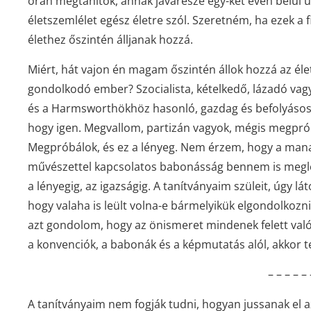
órán megtanítok, annak javarésze egy-két éven belül ú
életszemlélet egész életre szól. Szeretném, ha ezek a 
élethez őszintén álljanak hozzá.
Miért, hát vajon én magam őszintén állok hozzá az é
gondolkodó ember? Szocialista, kételkedő, lázadó vag
és a Harmsworthökhöz hasonló, gazdag és befolyásos e
hogy igen. Megvallom, partizán vagyok, mégis megpróbá
Megpróbálok, és ez a lényeg. Nem érzem, hogy a manap
művészettel kapcsolatos babonásság bennem is meglenn
a lényegig, az igazságig. A tanítványaim szüleit, úgy lá
hogy valaha is leült volna-e bármelyikük elgondolkozn
azt gondolom, hogy az önismeret mindenek felett való
a konvenciók, a babonák és a képmutatás alól, akkor t
– – – – – 
A tanítványaim nem fogják tudni, hogyan jussanak el a