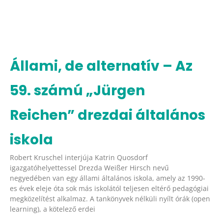
Állami, de alternatív – Az
59. számú „Jürgen
Reichen” drezdai általános
iskola
Robert Kruschel interjúja Katrin Quosdorf
igazgatóhelyettessel Drezda Weißer Hirsch nevű
negyedében van egy állami általános iskola, amely az 1990-
es évek eleje óta sok más iskolától teljesen eltérő pedagógiai
megközelítést alkalmaz. A tankönyvek nélküli nyílt órák (open
learning), a kötelező erdei