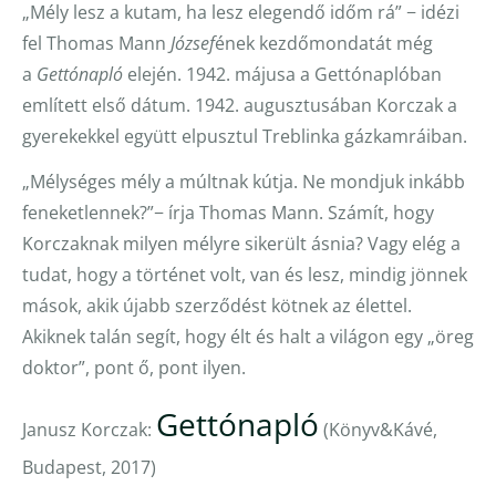
„Mély lesz a kutam, ha lesz elegendő időm rá” − idézi
fel Thomas Mann
József
ének kezdőmondatát még
a
Gettónapló
elején. 1942. májusa a Gettónaplóban
említett első dátum. 1942. augusztusában Korczak a
gyerekekkel együtt elpusztul Treblinka gázkamráiban.
„Mélységes mély a múltnak kútja. Ne mondjuk inkább
feneketlennek?”− írja Thomas Mann. Számít, hogy
Korczaknak milyen mélyre sikerült ásnia? Vagy elég a
tudat, hogy a történet volt, van és lesz, mindig jönnek
mások, akik újabb szerződést kötnek az élettel.
Akiknek talán segít, hogy élt és halt a világon egy „öreg
doktor”, pont ő, pont ilyen.
Gettónapló
Janusz Korczak:
(Könyv&Kávé,
Budapest, 2017)