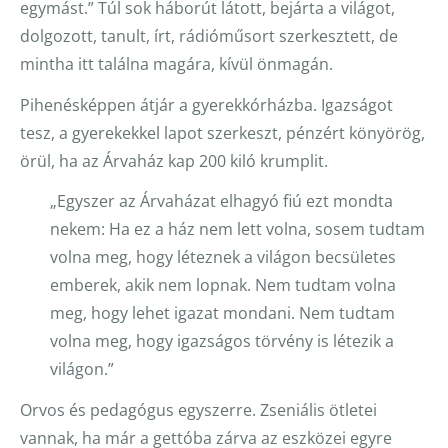
egymást.” Túl sok háborút látott, bejárta a világot,
dolgozott, tanult, írt, rádióműsort szerkesztett, de
mintha itt találna magára, kívül önmagán.
Pihenésképpen átjár a gyerekkórházba. Igazságot
tesz, a gyerekekkel lapot szerkeszt, pénzért könyörög,
örül, ha az Árvaház kap 200 kiló krumplit.
„Egyszer az Árvaházat elhagyó fiú ezt mondta
nekem: Ha ez a ház nem lett volna, sosem tudtam
volna meg, hogy léteznek a világon becsületes
emberek, akik nem lopnak. Nem tudtam volna
meg, hogy lehet igazat mondani. Nem tudtam
volna meg, hogy igazságos törvény is létezik a
világon.”
Orvos és pedagógus egyszerre. Zseniális ötletei
vannak, ha már a gettóba zárva az eszközei egyre