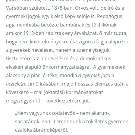
Varsóban született, 1878-ban. Orvos volt, de író és a
gyermeki jogok egyik első képviselője is. Pedagógus
apja nemhiába becézte bambának és tökfilkónak,
amikor 1912-ben rábíztak egy árvaházat, ő már tudta,
hogy nem követelményekre és szigorra fogja alapozni
a gyerekek nevelését, hanem a személyiségük
tiszteletére, az önnevelésre és a demokratikus
elveken alapuló önkormányzatiságra. A gyermeknek
alacsony a piaci értéke, mondja
A gyermek joga a
tiszteletre
című írásában, majd hosszas elemzés után a
következő − mai (oktatási) kormányzatokat
megszégyenítő − következtetésre jut:
„Nem vagyunk csodatévők – nem akarunk
sarlatánok lenni. Lemondunk a tökéletes gyermek
csalóka ábrándképéről.