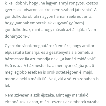
ki kell dobni”, hogy „ne legyen annyi rongyos, koszos
gyerek az udvaron, akikkel nem szabad játszania”. A
gondolkodóról, aki nagyon hamar ráébredt arra,
hogy „vannak emberek, akik ugyanúgy [nem]
gondolkodnak, mint ahogy mások azt állítják: »Nem
dohányzom«.”
Gyerekkorának meghatározó emléke, hogy amikor
elpusztul a kanárija, és a gesztenyefa alá temeti, a
házmester fia azt mondja neki: „a kanári zsidó volt”.
És ő is az. A házmester fia a mennyországba jut, ő
meg legjobb esetben is örök sötétségben él majd,
mondja neki a másik fiú. Neki, aki a sötét szobában is
fél.
Nem szívesen alszik éjszaka. Mint egy marslakó,
elcsodálkozik azon, miért tesznek az emberek vázába