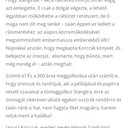
Hogy Stanglnak − aki a hathetes interjú során végig
azt emlegette, ő csak a dolgát végezte, a lehető
legjobban működtette a rábízott rendszert, de ő
maga nem ölt meg senkit − talán éppen ez kellett a
ráismeréshez: az alapos közreműködésével
megsemmisített embermassza emberekből állt?
Napokkal azután, hogy megkapta Korczak könyvét, és
befejezte az interjút, elismerte, hogy bűnös, mert
még mindig él − aztán meghalt.
Számít-e? És a 200 árva meggyilkolása után számít-e,
hogy orvosuk és tanítójuk, aki a példájával és papírra
vésett szavaival a tömeggyilkos Stanglra, erre az
önmagát sikeresen áltató egykori osztrák rendőrre és
talán ránk is hat, nem hagyta őket magukra, hanem
velük ment a halálba?
Janusz Korczak, eredeti nevén Henryk Goldszmit,