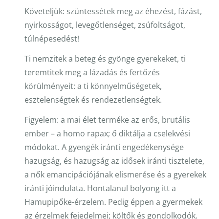
Követeljük: szüntessétek meg az éhezést, fázást,
nyirkosságot, levegőt­lenséget, zsúfoltságot,
túlnépesedést!
Ti nemzitek a beteg és gyönge gyerekeket, ti
teremtitek meg a lázadás és fertőzés
körülményeit: a ti könnyelműségetek,
esztelenségtek és rende­zetlenségtek.
Figyelem: a mai élet terméke az erős, brutális
ember – a homo rapax; ő diktálja a cselekvési
módokat. A gyengék iránti engedékenysége
hazug­ság, és hazugság az idősek iránti tisztelete,
a nők emancipációjának elis­merése és a gyerekek
iránti jóindulata. Hontalanul bolyong itt a
Hamupi­pőke-érzelem. Pedig éppen a gyermekek
az érzelmek fejedelmei; költők és gondolkodók.