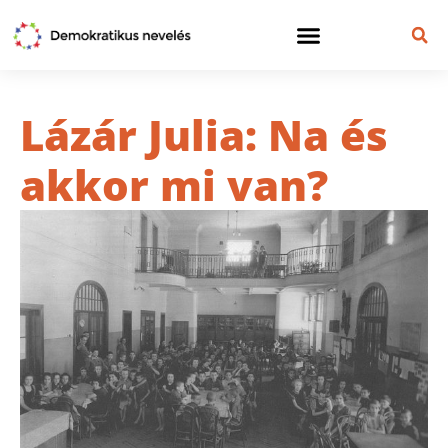
Lázár Julia: Na és
akkor mi van?