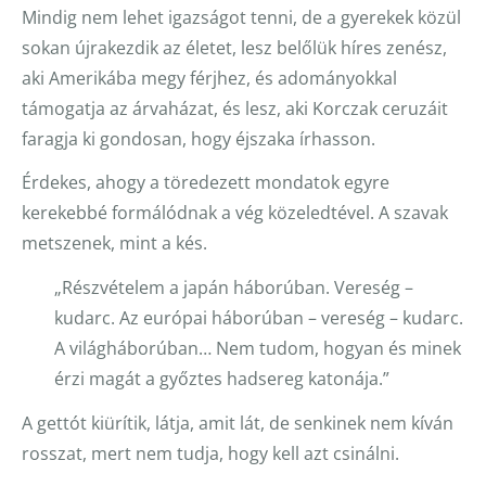
Mindig nem lehet igazságot tenni, de a gyerekek közül
sokan újrakezdik az életet, lesz belőlük híres zenész,
aki Amerikába megy férjhez, és adományokkal
támogatja az árvaházat, és lesz, aki Korczak ceruzáit
faragja ki gondosan, hogy éjszaka írhasson.
Érdekes, ahogy a töredezett mondatok egyre
kerekebbé formálódnak a vég közeledtével. A szavak
metszenek, mint a kés.
„Részvételem a japán háborúban. Vereség –
kudarc. Az európai háborúban – vereség – kudarc.
A világháborúban… Nem tudom, hogyan és minek
érzi magát a győztes hadsereg katonája.”
A gettót kiürítik, látja, amit lát, de senkinek nem kíván
rosszat, mert nem tudja, hogy kell azt csinálni.