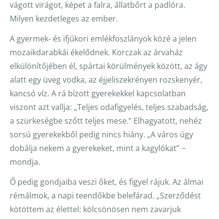
vágott virágot, képet a falra, állatbőrt a padlóra.
Milyen kezdetleges az ember.
A gyermek- és ifjúkori emlékfoszlányok közé a jelen
mozaikdarabkái ékelődnek. Korczak az árvaház
elkülönítőjében él, spártai körülmények között, az ágy
alatt egy üveg vodka, az éjjeliszekrényen rozskenyér,
kancsó víz. A rá bízott gyerekekkel kapcsolatban
viszont azt vallja: „Teljes odafigyelés, teljes szabadság,
a szürkeségbe szőtt teljes mese.” Elhagyatott, nehéz
sorsú gyerekekből pedig nincs hiány. „A város úgy
dobálja nekem a gyerekeket, mint a kagylókat” −
mondja.
Ő pedig gondjaiba veszi őket, és figyel rájuk. Az álmai
rémálmok, a napi teendőkbe belefárad. „Szerződést
kötöttem az élettel: kölcsönösen nem zavarjuk