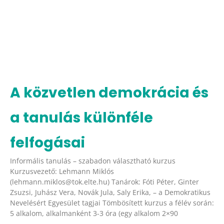
A közvetlen demokrácia és
a tanulás különféle
felfogásai
Informális tanulás – szabadon választható kurzus
Kurzusvezető: Lehmann Miklós
(lehmann.miklos@tok.elte.hu) Tanárok: Fóti Péter, Ginter
Zsuzsi, Juhász Vera, Novák Jula, Saly Erika, – a Demokratikus
Nevelésért Egyesület tagjai Tömbösített kurzus a félév során:
5 alkalom, alkalmanként 3-3 óra (egy alkalom 2×90