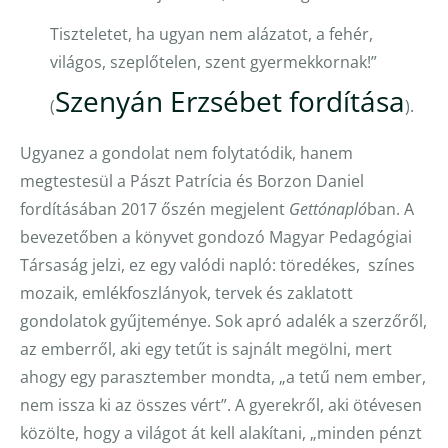
Tiszteletet, ha ugyan nem alázatot, a fehér,
világos, szeplőtelen, szent gyermekkornak!”
Szenyán Erzsébet fordítása
(
).
Ugyanez a gondolat nem folytatódik, hanem
megtestesül a Pászt Patrícia és Borzon Daniel
fordításában 2017 őszén megjelent
Gettónapló
ban. A
bevezetőben a könyvet gondozó Magyar Pedagógiai
Társaság jelzi, ez egy valódi napló: töredékes, színes
mozaik, emlékfoszlányok, tervek és zaklatott
gondolatok gyűjteménye. Sok apró adalék a szerzőről,
az emberről, aki egy tetűt is sajnált megölni, mert
ahogy egy parasztember mondta, „a tetű nem ember,
nem issza ki az összes vért”. A gyerekről, aki ötévesen
közölte, hogy a világot át kell alakítani, „minden pénzt