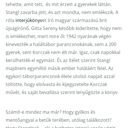
tehette, amit tett, és mit érzett a gyerekek láttán.
Stangl zavarba jött, és azt mondta, nem emlékszik. A
róla
interjúkönyv
et író magyar származású brit
újságírónő, Gitta Sereny később kiderítette, hogy nem
is emlékezhet, mert mire őt 1942 nyarának végén
kinevezték a haláltábor parancsnokának, sem a 200
gyerek, sem Korczak nem élt már. Igaz, csak napokkal
kerülhették el egymást. És az ítélet szerint Stangl
majdnem egymillió másik ember haláláért felel. Az
egykori táborparancsnok élete utolsó napjait azzal
töltötte, hogy elolvasta és kijegyzetelte Korczak
művét, és saját bevallása szerint lenyűgözte a könyv.
Számít-e mindez ma már? Hogy gyilkos és
mentőangyal a betűk terében, utólag találkozott?