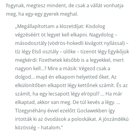
fogynak, megtesz mindent, de csak a vállát vonhatja
meg, ha egy-egy gyerek meghal.
„Megállapítottam a klozetdíjat: Kisdolog
végzéséért öt legyet kell elkapni. Nagydolog –
másodosztály (vödrös-hokedli kivágott nyílással) –
tíz légy Első osztály – ülőke – tizenöt légy Egyikőjük
megkérdi: Fizethetek később is a legyekkel, mert
nagyon kell…? Mire a másik: Végezd csak a
dolgod… majd én elkapom helyetted őket. Az
elkülönítőben elkapott légy kettőnek számít. És az
számít, ha egy lecsapott légy elröpül? … Ha már
elkaptad, akkor van meg. De túl kevés a légy. …
Tízegynéhány évvel ezelőtt Gocławekben így
irtották ki az óvodások a poloskákat. A jószándékú
közösség – hatalom.”