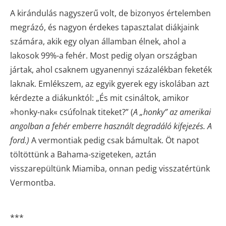
A kirándulás nagyszerű volt, de bizonyos értelemben
megrázó, és nagyon érdekes tapasztalat diákjaink
számára, akik egy olyan államban élnek, ahol a
lakosok 99%-a fehér. Most pedig olyan országban
jártak, ahol csaknem ugyanennyi százalékban feketék
laknak. Emlékszem, az egyik gyerek egy iskolában azt
kérdezte a diákunktól: „És mit csináltok, amikor
»honky-nak« csúfolnak titeket?” (
A „honky” az amerikai
angolban a fehér emberre
használt degradáló kifejezés. A
ford.)
A vermontiak pedig csak bámultak. Öt napot
töltöttünk a Bahama-szigeteken, aztán
visszarepültünk Miamiba, onnan pedig visszatértünk
Vermontba.
***