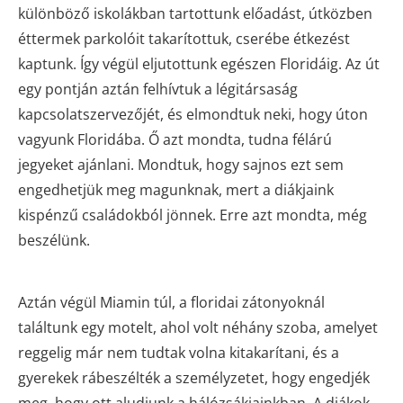
különböző iskolákban tartottunk előadást, útközben
éttermek parkolóit takarítottuk, cserébe étkezést
kaptunk. Így végül eljutottunk egészen Floridáig. Az út
egy pontján aztán felhívtuk a légitársaság
kapcsolatszervezőjét, és elmondtuk neki, hogy úton
vagyunk Floridába. Ő azt mondta, tudna félárú
jegyeket ajánlani. Mondtuk, hogy sajnos ezt sem
engedhetjük meg magunknak, mert a diákjaink
kispénzű családokból jönnek. Erre azt mondta, még
beszélünk.
Aztán végül Miamin túl, a floridai zátonyoknál
találtunk egy motelt, ahol volt néhány szoba, amelyet
reggelig már nem tudtak volna kitakarítani, és a
gyerekek rábeszélték a személyzetet, hogy engedjék