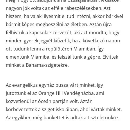
meg, hogy ott aludjunk a hálózsákjainkban. A diákok
nagyon jók voltak az efféle rábeszélésekben. Azt
hiszem, ha valaki ilyesmit el tud intézni, akkor bárkivel
bármit képes megbeszélni az életben. Aztán újra
felhívtuk a kapcsolatszervezőt, aki azt mondta, hogy
minden gyerek jegyét kifizetik, ha a következő napon
ott tudunk lenni a repülőtéren Miamiban. Így
elmentünk Miamiba, és felszálltunk a gépre. Elvittek
minket a Bahama-szigetekre.
Az evangelikus egyház busza várt minket, így
jutottunk el az Orange Hill Vendégházba, ami
közvetlenül az óceán partján volt. Aztán
körbevezettek a sziget iskoláiban, ahol vártak minket.
Az egyikben még bankettet is adtak a tiszteletünkre.