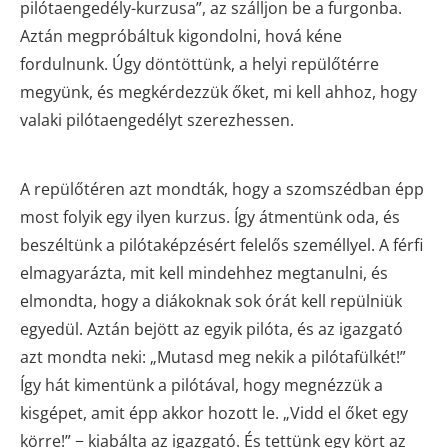
pilótaengedély-kurzusa”, az szálljon be a furgonba.
Aztán megpróbáltuk kigondolni, hová kéne
fordulnunk. Úgy döntöttünk, a helyi repülőtérre
megyünk, és megkérdezzük őket, mi kell ahhoz, hogy
valaki pilótaengedélyt szerezhessen.
A repülőtéren azt mondták, hogy a szomszédban épp
most folyik egy ilyen kurzus. Így átmentünk oda, és
beszéltünk a pilótaképzésért felelős személlyel. A férfi
elmagyarázta, mit kell mindehhez megtanulni, és
elmondta, hogy a diákoknak sok órát kell repülniük
egyedül. Aztán bejött az egyik pilóta, és az igazgató
azt mondta neki: „Mutasd meg nekik a pilótafülkét!”
Így hát kimentünk a pilótával, hogy megnézzük a
kisgépet, amit épp akkor hozott le. „Vidd el őket egy
körre!” − kiabálta az igazgató. És tettünk egy kört az