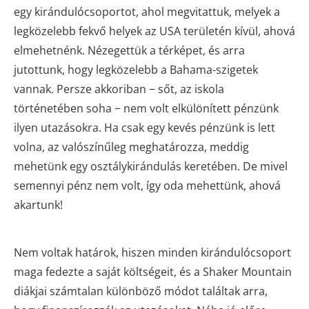
egy kirándulócsoportot, ahol megvitattuk, melyek a
legközelebb fekvő helyek az USA területén kívül, ahová
elmehetnénk. Nézegettük a térképet, és arra
jutottunk, hogy legközelebb a Bahama-szigetek
vannak. Persze akkoriban − sőt, az iskola
történetében soha − nem volt elkülönített pénzünk
ilyen utazásokra. Ha csak egy kevés pénzünk is lett
volna, az valószínűleg meghatározza, meddig
mehetünk egy osztálykirándulás keretében. De mivel
semennyi pénz nem volt, így oda mehettünk, ahová
akartunk!
Nem voltak határok, hiszen minden kirándulócsoport
maga fedezte a saját költségeit, és a Shaker Mountain
diákjai számtalan különböző módot találtak arra,