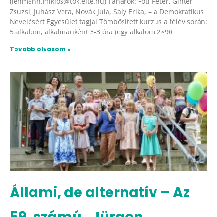
(lehmann.miklos@tok.elte.hu) Tanárok: Fóti Péter, Ginter
Zsuzsi, Juhász Vera, Novák Jula, Saly Erika, – a Demokratikus
Nevelésért Egyesület tagjai Tömbösített kurzus a félév során:
5 alkalom, alkalmanként 3-3 óra (egy alkalom 2×90
Tovább olvasom »
Állami, de alternatív – Az
59. számú „Jürgen