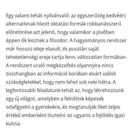
Egy valami tehát nyilvánvaló: az egyszerűség kedvéért
alternatívnak hívott oktatási formák robbanásszerű
előretörése azt jelenti, hogy valamikor a jövőben
éppen ők lesznek a fősodor. A hagyományos rendszer
már hosszú ideje elavult, és pusztán saját
tehetetlenségi ereje tartja fenn, változatlan formában.
A rendszert uraló megközelítés olyannyira nincs
összhangban az információ korában elvárt valódi
szükségletekkel, hogy nem lehet sok neki hátra. A
legfontosabb feladatunk tehát az, hogy létrehozzunk
egy új világot, amelyben a felnőttek képesek
odafigyelni a gyerekekre, és megtanulják őket teljes
értékű emberként tisztelni: ez ugyanis a fejlődés igazi
kulcsa.