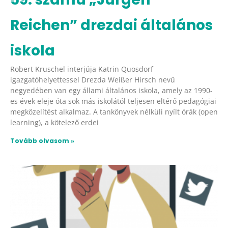
Reichen” drezdai általános
iskola
Robert Kruschel interjúja Katrin Quosdorf
igazgatóhelyettessel Drezda Weißer Hirsch nevű
negyedében van egy állami általános iskola, amely az 1990-
es évek eleje óta sok más iskolától teljesen eltérő pedagógiai
megközelítést alkalmaz. A tankönyvek nélküli nyílt órák (open
learning), a kötelező erdei
Tovább olvasom »