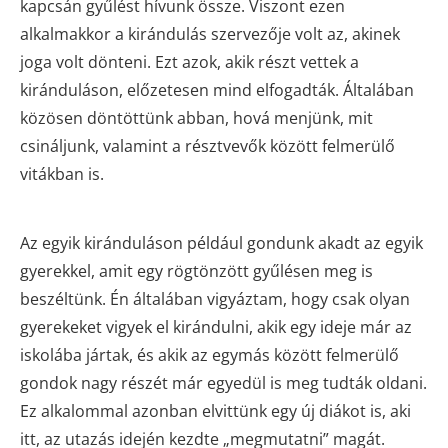
kapcsán gyűlést hívunk össze. Viszont ezen
alkalmakkor a kirándulás szervezője volt az, akinek
joga volt dönteni. Ezt azok, akik részt vettek a
kiránduláson, előzetesen mind elfogadták. Általában
közösen döntöttünk abban, hová menjünk, mit
csináljunk, valamint a résztvevők között felmerülő
vitákban is.
Az egyik kiránduláson például gondunk akadt az egyik
gyerekkel, amit egy rögtönzött gyűlésen meg is
beszéltünk. Én általában vigyáztam, hogy csak olyan
gyerekeket vigyek el kirándulni, akik egy ideje már az
iskolába jártak, és akik az egymás között felmerülő
gondok nagy részét már egyedül is meg tudták oldani.
Ez alkalommal azonban elvittünk egy új diákot is, aki
itt, az utazás idején kezdte „megmutatni” magát.