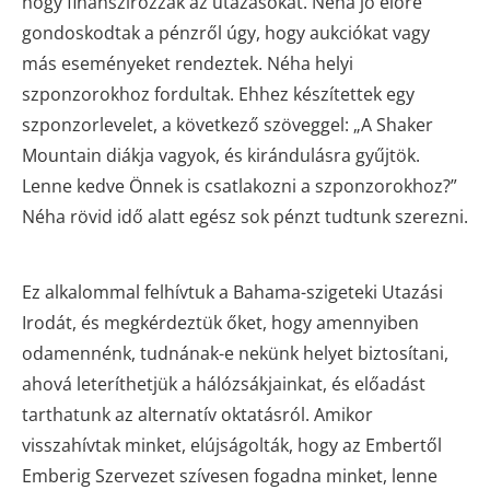
hogy finanszírozzák az utazásokat. Néha jó előre
gondoskodtak a pénzről úgy, hogy aukciókat vagy
más eseményeket rendeztek. Néha helyi
szponzorokhoz fordultak. Ehhez készítettek egy
szponzorlevelet, a következő szöveggel: „A Shaker
Mountain diákja vagyok, és kirándulásra gyűjtök.
Lenne kedve Önnek is csatlakozni a szponzorokhoz?”
Néha rövid idő alatt egész sok pénzt tudtunk szerezni.
Ez alkalommal felhívtuk a Bahama-szigeteki Utazási
Irodát, és megkérdeztük őket, hogy amennyiben
odamennénk, tudnának-e nekünk helyet biztosítani,
ahová leteríthetjük a hálózsákjainkat, és előadást
tarthatunk az alternatív oktatásról. Amikor
visszahívtak minket, elújságolták, hogy az Embertől
Emberig Szervezet szívesen fogadna minket, lenne