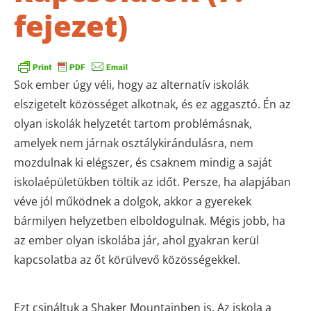
fejezet)
Sok ember úgy véli, hogy az alternatív iskolák
elszigetelt közösséget alkotnak, és ez aggasztó. Én az
olyan iskolák helyzetét tartom problémásnak,
amelyek nem járnak osztálykirándulásra, nem
mozdulnak ki elégszer, és csaknem mindig a saját
iskolaépületükben töltik az időt. Persze, ha alapjában
véve jól működnek a dolgok, akkor a gyerekek
bármilyen helyzetben elboldogulnak. Mégis jobb, ha
az ember olyan iskolába jár, ahol gyakran kerül
kapcsolatba az őt körülvevő közösségekkel.
Ezt csináltuk a Shaker Mountainben is. Az iskola a