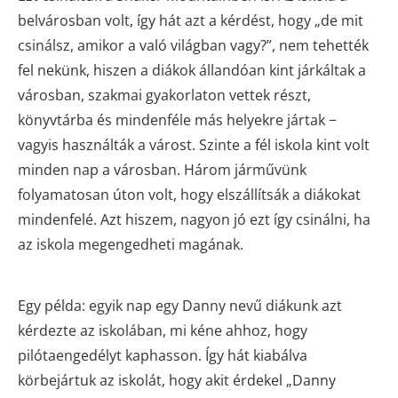
belvárosban volt, így hát azt a kérdést, hogy „de mit
csinálsz, amikor a való világban vagy?”, nem tehették
fel nekünk, hiszen a diákok állandóan kint járkáltak a
városban, szakmai gyakorlaton vettek részt,
könyvtárba és mindenféle más helyekre jártak −
vagyis használták a várost. Szinte a fél iskola kint volt
minden nap a városban. Három járművünk
folyamatosan úton volt, hogy elszállítsák a diákokat
mindenfelé. Azt hiszem, nagyon jó ezt így csinálni, ha
az iskola megengedheti magának.
Egy példa: egyik nap egy Danny nevű diákunk azt
kérdezte az iskolában, mi kéne ahhoz, hogy
pilótaengedélyt kaphasson. Így hát kiabálva
körbejártuk az iskolát, hogy akit érdekel „Danny