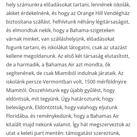
hely számunkra előadásokat tartani, lennének iskolák,
akiket érdekelnénk, és hogy az Orange Hill Vendégház
biztosítana szállást. Felhívtunk néhány légitársaságot,
és elmondtuk nekik, hogy a Bahama-szigeteken
várnak minket, van szálláshelyünk, előadásokat
fogunk tartani, és iskolákat látogatni, csak az utazást
kellene megoldanunk. Az első két társaság elutasított,
de a harmadik, a Bahamas Air azt mondta, ők
segítenének, de csak Miamiból indulnak járataik. Az
iskolánk persze Vermontban volt, 1500 mérföldnyire
Miamitól. Összehívtunk egy újabb gyűlést, hogy
eldöntsük, mit tegyünk. Úgy határoztunk, hogy
belevágunk. Eldöntöttük, hogy valahogy eljutunk
Floridába, és reménykedünk, hogy a Bahamas Air
kitalált majd nekünk valamit. Így hát megszerveztük az
utat a keleti part mentén: támogatást szereztünk,