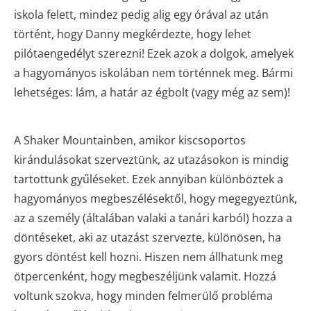
iskola felett, mindez pedig alig egy órával az után
történt, hogy Danny megkérdezte, hogy lehet
pilótaengedélyt szerezni! Ezek azok a dolgok, amelyek
a hagyományos iskolában nem történnek meg. Bármi
lehetséges: lám, a határ az égbolt (vagy még az sem)!
A Shaker Mountainben, amikor kiscsoportos
kirándulásokat szerveztünk, az utazásokon is mindig
tartottunk gyűléseket. Ezek annyiban különböztek a
hagyományos megbeszélésektől, hogy megegyeztünk,
az a személy (általában valaki a tanári karból) hozza a
döntéseket, aki az utazást szervezte, különösen, ha
gyors döntést kell hozni. Hiszen nem állhatunk meg
ötpercenként, hogy megbeszéljünk valamit. Hozzá
voltunk szokva, hogy minden felmerülő probléma