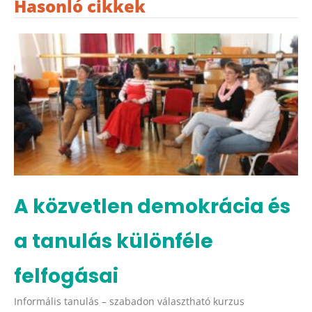
Hasonló cikkek
A közvetlen demokrácia és
a tanulás különféle
felfogásai
Informális tanulás – szabadon választható kurzus