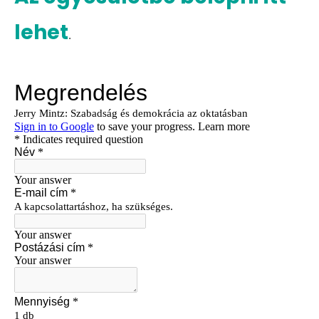
lehet
.