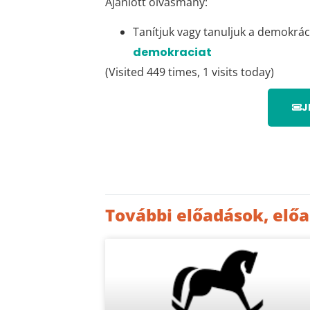
Ajánlott olvasmány:
Tanítjuk vagy tanuljuk a demokrác
demokraciat
(Visited 449 times, 1 visits today)
J
További előadások, elő