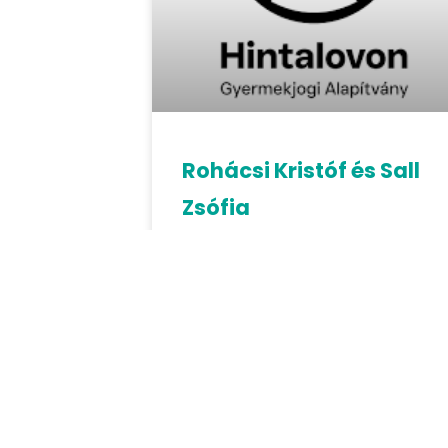
Rohácsi Kristóf és Sall
Zsófia
Gyermekrészvételi jog, mint jövő(nk)
nemzedékének hangja