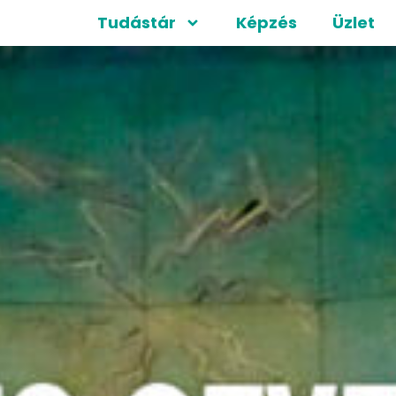
Tudástár
Képzés
Üzlet