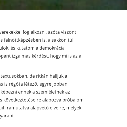
rekekkel foglalkozni, azóta viszont
s felnőttképzésben is, a sakkon túl
ulok, és kutatom a demokrácia
ant izgalmas kérdést, hogy mi is az a
extusokban, de ritkán halljuk a
s is régóta létező, egyre jobban
rképezni ennek a szemléletnek az
 és következtetéseire alapozva próbálom
ait, rámutatva alapvető elveire, melyek
yaránt.