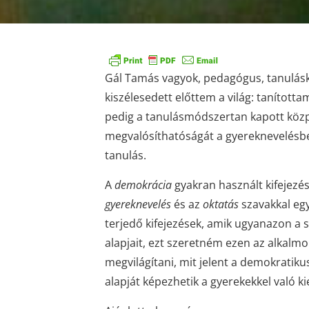
Gál Tamás vagyok, pedagógus, tanulásku
kiszélesedett előttem a világ: tanított
pedig a tanulásmódszertan kapott közp
megvalósíthatóságát a gyereknevelésbe
tanulás.
A
demokrácia
gyakran használt kifejezé
gyereknevelés
és az
oktatás
szavakkal eg
terjedő kifejezések, amik ugyanazon a 
alapjait, ezt szeretném ezen az alkalm
megvilágítani, mit jelent a demokratiku
alapját képezhetik a gyerekekkel való 