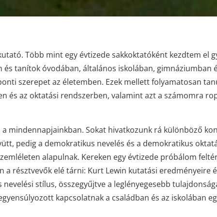
tató. Több mint egy évtizede sakkoktatóként kezdtem el gye
am és tanítok óvodában, általános iskolában, gimnáziumban é
onti szerepet az életemben. Ezek mellett folyamatosan tan
n és az oktatási rendszerben, valamint azt a számomra ropp
s a mindennapjainkban. Sokat hivatkozunk rá különböző kont
yütt, pedig a demokratikus nevelés és a demokratikus oktatá
szemléleten alapulnak. Kereken egy évtizede próbálom felté
on a résztvevők elé tárni: Kurt Lewin kutatási eredményeire
s nevelési stílus, összegyűjtve a leglényegesebb tulajdonság
kiegyensúlyozott kapcsolatnak a családban és az iskolában eg