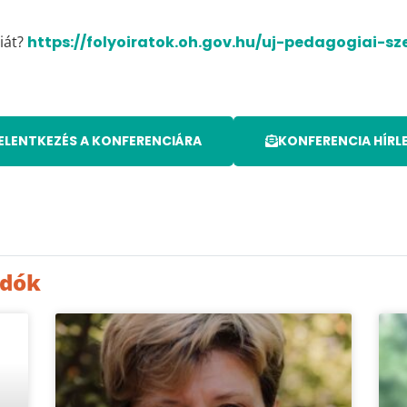
iát?
https://folyoiratok.oh.gov.hu/uj-pedagogiai-s
ELENTKEZÉS A KONFERENCIÁRA
KONFERENCIA HÍRL
adók