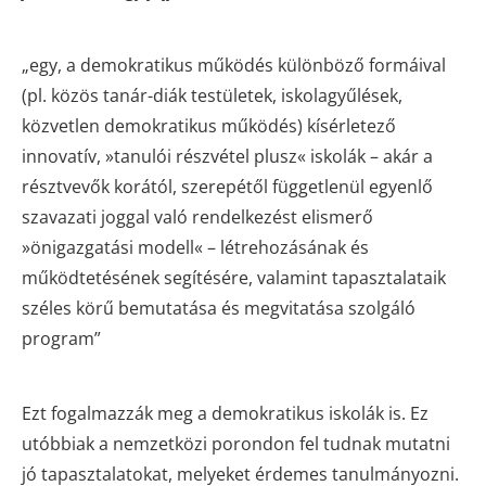
„egy, a demokratikus működés különböző formáival
(pl. közös tanár-diák testületek, iskolagyűlések,
közvetlen demokratikus működés) kísérletező
innovatív, »tanulói részvétel plusz« iskolák – akár a
résztvevők korától, szerepétől függetlenül egyenlő
szavazati joggal való rendelkezést elismerő
»önigazgatási modell« – létrehozásának és
működtetésének segítésére, valamint tapasztalataik
széles körű bemutatása és megvitatása szolgáló
program”
Ezt fogalmazzák meg a demokratikus iskolák is. Ez
utóbbiak a nemzetközi porondon fel tudnak mutatni
jó tapasztalatokat, melyeket érdemes tanulmányozni.