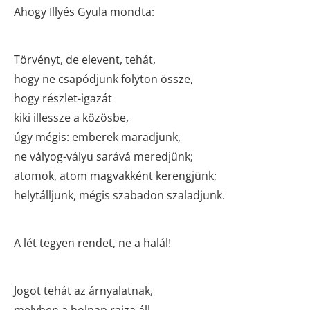
Ahogy Illyés Gyula mondta:
Törvényt, de elevent, tehát,
hogy ne csapódjunk folyton össze,
hogy részlet-igazát
kiki illessze a közösbe,
úgy mégis: emberek maradjunk,
ne vályog-vályu sarává meredjünk;
atomok, atom magvakként kerengjünk;
helytálljunk, mégis szabadon szaladjunk.
A lét tegyen rendet, ne a halál!
Jogot tehát az árnyalatnak,
melyben a holnap rajza áll