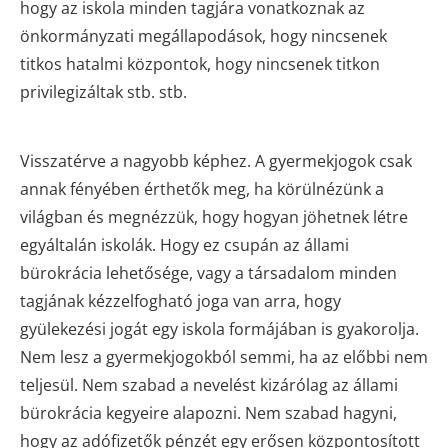
hogy az iskola minden tagjára vonatkoznak az
önkormányzati megállapodások, hogy nincsenek
titkos hatalmi központok, hogy nincsenek titkon
privilegizáltak stb. stb.
Visszatérve a nagyobb képhez. A gyermekjogok csak
annak fényében érthetők meg, ha körülnézünk a
világban és megnézzük, hogy hogyan jöhetnek létre
egyáltalán iskolák. Hogy ez csupán az állami
bürokrácia lehetősége, vagy a társadalom minden
tagjának kézzelfogható joga van arra, hogy
gyülekezési jogát egy iskola formájában is gyakorolja.
Nem lesz a gyermekjogokból semmi, ha az előbbi nem
teljesül. Nem szabad a nevelést kizárólag az állami
bürokrácia kegyeire alapozni. Nem szabad hagyni,
hogy az adófizetők pénzét egy erősen központosított