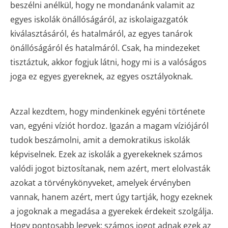
beszélni anélkül, hogy ne mondanánk valamit az
egyes iskolák önállóságáról, az iskolaigazgatók
kiválasztásáról, és hatalmáról, az egyes tanárok
önállóságáról és hatalmáról. Csak, ha mindezeket
tisztáztuk, akkor fogjuk látni, hogy mi is a valóságos
joga ez egyes gyereknek, az egyes osztályoknak.
Azzal kezdtem, hogy mindenkinek egyéni története
van, egyéni víziót hordoz. Igazán a magam víziójáról
tudok beszámolni, amit a demokratikus iskolák
képviselnek. Ezek az iskolák a gyerekeknek számos
valódi jogot biztosítanak, nem azért, mert elolvasták
azokat a törvénykönyveket, amelyek érvényben
vannak, hanem azért, mert úgy tartják, hogy ezeknek
a jogoknak a megadása a gyerekek érdekeit szolgálja.
Hogy pontosabb legyek: számos jogot adnak ezek az