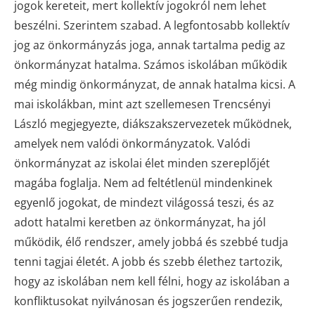
jogok kereteit, mert kollektív jogokról nem lehet
beszélni. Szerintem szabad. A legfontosabb kollektív
jog az önkormányzás joga, annak tartalma pedig az
önkormányzat hatalma. Számos iskolában működik
még mindig önkormányzat, de annak hatalma kicsi. A
mai iskolákban, mint azt szellemesen Trencsényi
László megjegyezte, diákszakszervezetek működnek,
amelyek nem valódi önkormányzatok. Valódi
önkormányzat az iskolai élet minden szereplőjét
magába foglalja. Nem ad feltétlenül mindenkinek
egyenlő jogokat, de mindezt világossá teszi, és az
adott hatalmi keretben az önkormányzat, ha jól
működik, élő rendszer, amely jobbá és szebbé tudja
tenni tagjai életét. A jobb és szebb élethez tartozik,
hogy az iskolában nem kell félni, hogy az iskolában a
konfliktusokat nyilvánosan és jogszerűen rendezik,