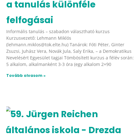
a tanulás különféle
felfogásai
Informális tanulás – szabadon választható kurzus
Kurzusvezető: Lehmann Miklós
(lehmann.miklos@tok.elte.hu) Tanárok: Fóti Péter, Ginter
Zsuzsi, Juhász Vera, Novák Jula, Saly Erika, – a Demokratikus
Nevelésért Egyesület tagjai Tömbösített kurzus a félév során:
5 alkalom, alkalmanként 3-3 óra (egy alkalom 2×90
Tovább olvasom »