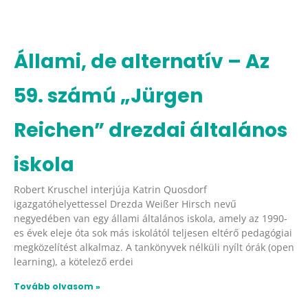
Állami, de alternatív – Az
59. számú „Jürgen
Reichen” drezdai általános
iskola
Robert Kruschel interjúja Katrin Quosdorf
igazgatóhelyettessel Drezda Weißer Hirsch nevű
negyedében van egy állami általános iskola, amely az 1990-
es évek eleje óta sok más iskolától teljesen eltérő pedagógiai
megközelítést alkalmaz. A tankönyvek nélküli nyílt órák (open
learning), a kötelező erdei
Tovább olvasom »