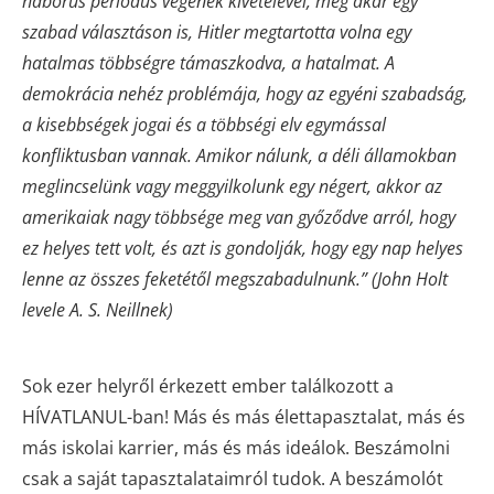
háborús periódus végének kivételével, még akár egy
szabad választáson is, Hitler megtartotta volna egy
hatalmas többségre támaszkodva, a hatalmat. A
demokrácia nehéz problémája, hogy az egyéni szabadság,
a kisebbségek jogai és a többségi elv egymással
konfliktusban vannak. Amikor nálunk, a déli államokban
meglincselünk vagy meggyilkolunk egy négert, akkor az
amerikaiak nagy többsége meg van győződve arról, hogy
ez helyes tett volt, és azt is gondolják, hogy egy nap helyes
lenne az összes feketétől megszabadulnunk.” (John Holt
levele A. S. Neillnek)
Sok ezer helyről érkezett ember találkozott a
HÍVATLANUL-ban! Más és más élettapasztalat, más és
más iskolai karrier, más és más ideálok. Beszámolni
csak a saját tapasztalataimról tudok. A beszámolót