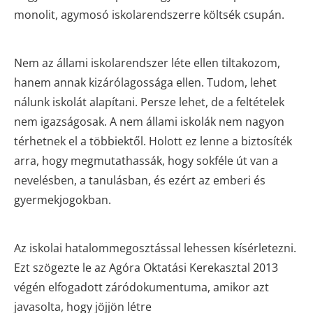
monolit, agymosó iskolarendszerre költsék csupán.
Nem az állami iskolarendszer léte ellen tiltakozom,
hanem annak kizárólagossága ellen. Tudom, lehet
nálunk iskolát alapítani. Persze lehet, de a feltételek
nem igazságosak. A nem állami iskolák nem nagyon
térhetnek el a többiektől. Holott ez lenne a biztosíték
arra, hogy megmutathassák, hogy sokféle út van a
nevelésben, a tanulásban, és ezért az emberi és
gyermekjogokban.
Az iskolai hatalommegosztással lehessen kísérletezni.
Ezt szögezte le az Agóra Oktatási Kerekasztal 2013
végén elfogadott záródokumentuma, amikor azt
javasolta, hogy jöjjön létre