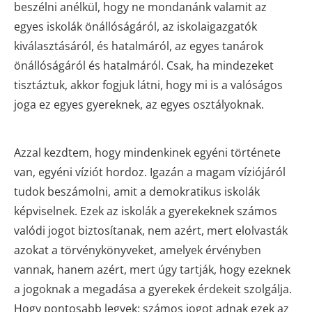
beszélni anélkül, hogy ne mondanánk valamit az
egyes iskolák önállóságáról, az iskolaigazgatók
kiválasztásáról, és hatalmáról, az egyes tanárok
önállóságáról és hatalmáról. Csak, ha mindezeket
tisztáztuk, akkor fogjuk látni, hogy mi is a valóságos
joga ez egyes gyereknek, az egyes osztályoknak.
Azzal kezdtem, hogy mindenkinek egyéni története
van, egyéni víziót hordoz. Igazán a magam víziójáról
tudok beszámolni, amit a demokratikus iskolák
képviselnek. Ezek az iskolák a gyerekeknek számos
valódi jogot biztosítanak, nem azért, mert elolvasták
azokat a törvénykönyveket, amelyek érvényben
vannak, hanem azért, mert úgy tartják, hogy ezeknek
a jogoknak a megadása a gyerekek érdekeit szolgálja.
Hogy pontosabb legyek: számos jogot adnak ezek az