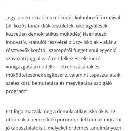
„egy, a demokratikus működés különböző formáival
(pl. közös tanár-diák testületek, iskolagyűlések,
közvetlen demokratikus működés) kísérletező
innovatív, »tanulói részvétel plusz« iskolák – akár a
résztvevők korától, szerepétől függetlenül egyenlő
szavazati joggal való rendelkezést elismerő
»önigazgatási modell« – létrehozásának és
működtetésének segítésére, valamint tapasztalataik
széles körű bemutatása és megvitatása szolgáló
program”
Ezt fogalmazzák meg a demokratikus iskolák is. Ez
utóbbiak a nemzetközi porondon fel tudnak mutatni
jó tapasztalatokat, melyeket érdemes tanulmányozni.