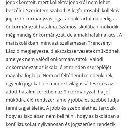
jogok kereteit, mert kollektív jogokról nem lehet
beszélni. Szerintem szabad. A legfontosabb kollektív
jog az önkormányzás joga, annak tartalma pedig az
önkormányzat hatalma. Számos iskolában működik
még mindig önkormányzat, de annak hatalma kicsi. A
mai iskolákban, mint azt szellemesen Trencsényi
László megjegyezte, diákszakszervezetek működnek,
amelyek nem valódi önkormányzatok. Valódi
önkormányzat az iskolai élet minden szereplőjét
magába foglalja. Nem ad feltétlenül mindenkinek
egyenlő jogokat, de mindezt világossá teszi, és az
adott hatalmi keretben az önkormányzat, ha jól
működik, élő rendszer, amely jobbá és szebbé tudja
tenni tagjai életét. A jobb és szebb élethez tartozik,
hogy az iskolában nem kell félni, hogy az iskolában a
konfliktusokat nyilvánosan és jogszerűen rendezik,