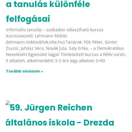
a tanulás különféle
felfogásai
Informális tanulás – szabadon választható kurzus
Kurzusvezető: Lehmann Miklós
(lehmann.miklos@tok.elte.hu) Tanárok: Fóti Péter, Ginter
Zsuzsi, Juhász Vera, Novák Jula, Saly Erika, – a Demokratikus
Nevelésért Egyesület tagjai Tömbösített kurzus a félév során:
5 alkalom, alkalmanként 3-3 óra (egy alkalom 2×90
Tovább olvasom »