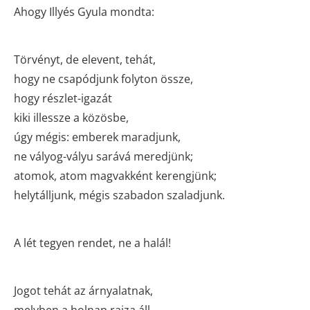
Ahogy Illyés Gyula mondta:
Törvényt, de elevent, tehát,
hogy ne csapódjunk folyton össze,
hogy részlet-igazát
kiki illessze a közösbe,
úgy mégis: emberek maradjunk,
ne vályog-vályu sarává meredjünk;
atomok, atom magvakként kerengjünk;
helytálljunk, mégis szabadon szaladjunk.
A lét tegyen rendet, ne a halál!
Jogot tehát az árnyalatnak,
melyben a holnap rajza áll