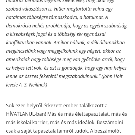
háborús periódus végének kivételével, még akár egy
szabad választáson is, Hitler megtartotta volna egy
hatalmas többségre támaszkodva, a hatalmat. A
demokrácia nehéz problémája, hogy az egyéni szabadság,
a kisebbségek jogai és a többségi elv egymással
konfliktusban vannak. Amikor nálunk, a déli államokban
meglincselünk vagy meggyilkolunk egy négert, akkor az
amerikaiak nagy többsége meg van győződve arról, hogy
ez helyes tett volt, és azt is gondolják, hogy egy nap helyes
lenne az összes feketétől megszabadulnunk.” (John Holt
levele A. S. Neillnek)
Sok ezer helyről érkezett ember találkozott a
HÍVATLANUL-ban! Más és más élettapasztalat, más és
más iskolai karrier, más és más ideálok. Beszámolni
csak a saját tapasztalataimról tudok. A beszámolót