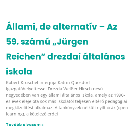
Állami, de alternatív – Az
59. számú „Jürgen
Reichen” drezdai általános
iskola
Robert Kruschel interjúja Katrin Quosdorf
igazgatóhelyettessel Drezda Weißer Hirsch nevű
negyedében van egy állami általános iskola, amely az 1990-
es évek eleje óta sok más iskolától teljesen eltérő pedagógiai
megközelítést alkalmaz. A tankönyvek nélküli nyílt órák (open
learning), a kötelező erdei
Tovább olvasom »