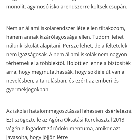
monolit, agymosó iskolarendszerre költsék csupán.
Nem az állami iskolarendszer léte ellen tiltakozom,
hanem annak kizárólagossága ellen. Tudom, lehet
nálunk iskolát alapítani. Persze lehet, de a feltételek
nem igazságosak. A nem állami iskolák nem nagyon
térhetnek el a többiektől. Holott ez lenne a biztosíték
arra, hogy megmutathassák, hogy sokféle út van a
nevelésben, a tanulásban, és ezért az emberi és
gyermekjogokban.
Az iskolai hatalommegosztással lehessen kísérletezni.
Ezt szögezte le az Agóra Oktatási Kerekasztal 2013
végén elfogadott záródokumentuma, amikor azt
javasolta, hogy jöjjön létre