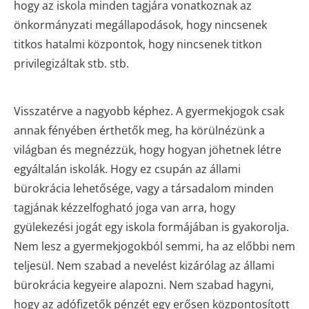
hogy az iskola minden tagjára vonatkoznak az
önkormányzati megállapodások, hogy nincsenek
titkos hatalmi központok, hogy nincsenek titkon
privilegizáltak stb. stb.
Visszatérve a nagyobb képhez. A gyermekjogok csak
annak fényében érthetők meg, ha körülnézünk a
világban és megnézzük, hogy hogyan jöhetnek létre
egyáltalán iskolák. Hogy ez csupán az állami
bürokrácia lehetősége, vagy a társadalom minden
tagjának kézzelfogható joga van arra, hogy
gyülekezési jogát egy iskola formájában is gyakorolja.
Nem lesz a gyermekjogokból semmi, ha az előbbi nem
teljesül. Nem szabad a nevelést kizárólag az állami
bürokrácia kegyeire alapozni. Nem szabad hagyni,
hogy az adófizetők pénzét egy erősen központosított