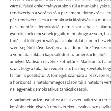
városi, falusi önkormányzatokon túl a munkahelyekre, az
rendszerben a varázsszó a parlamenti demokrácia lett,
pártrendszerrel, és a demokrácia kizárásával a munkah
parlamentáris demokráciát nem zavarja, ha a családb
gyerekeknek nincsenek jogaik, mint ahogy az sem, ha a
tudással töltögetni való palackoknak látja, nem besz
szentségéből következően a tulajdonos önkénye szeri
a vonulata sokban kapcsolódott az amerikai fejlődés i
amelyet Madison nevéhez köthetünk. Madison azt a fél
szólt, hogy a tulajdon védelme azt is megköveteli, hog
tartani a politikától. A tömegek számára a részvétel l
a horizontális hatalommegosztáson túl a hatalom vertik
ne legyenek demokratikus tanácskozások.
A parlamentarizmusnak ez a felvizezett változata terj
korábbi tekintélyelvű rendszereket, leváltva azok nyílt