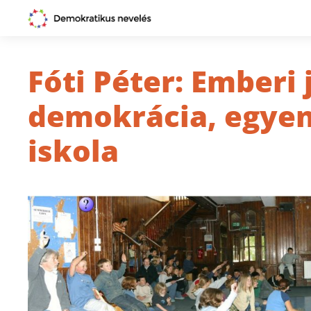
Fóti Péter: Emberi 
demokrácia, egyen
iskola