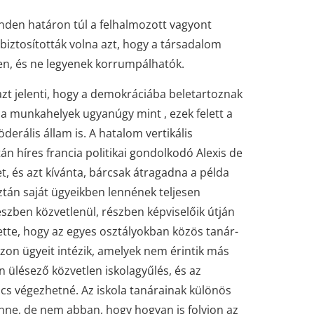
inden határon túl a felhalmozott vagyont
biztosították volna azt, hogy a társadalom
ben, és ne legyenek korrumpálhatók.
zt jelenti, hogy a demokráciába beletartoznak
 a munkahelyek ugyanúgy mint , ezek felett a
derális állam is. A hatalom vertikális
án híres francia politikai gondolkodó Alexis de
t, és azt kívánta, bárcsak átragadna a példa
ztán saját ügyeikben lennének teljesen
zben közvetlenül, részben képviselőik útján
ette, hogy az egyes osztályokban közös tanár-
on ügyeit intézik, amelyek nem érintik más
an ülésező közvetlen iskolagyűlés, és az
ács végezhetné. Az iskola tanárainak különös
enne, de nem abban, hogy hogyan is folyjon az