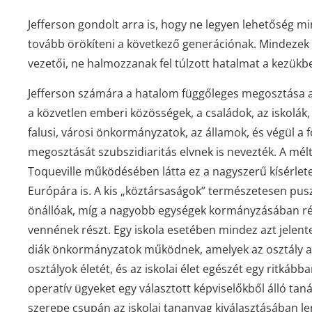
Jefferson gondolt arra is, hogy ne legyen lehetőség m
tovább örökíteni a következő generációnak. Mindezek 
vezetői, ne halmozzanak fel túlzott hatalmat a kezük
Jefferson számára a hatalom függőleges megosztása a
a közvetlen emberi közösségek, a családok, az iskolák,
falusi, városi önkormányzatok, az államok, és végül a fö
megosztását szubszidiaritás elvnek is nevezték. A mélt
Toqueville működésében látta ez a nagyszerű kísérlete
Európára is. A kis „köztársaságok” természetesen pus
önállóak, míg a nagyobb egységek kormányzásában rés
vennének részt. Egy iskola esetében mindez azt jelent
diák önkormányzatok működnek, amelyek az osztály az
osztályok életét, és az iskolai élet egészét egy ritkább
operatív ügyeket egy választott képviselőkből álló tan
szerepe csupán az iskolai tananyag kiválasztásában l