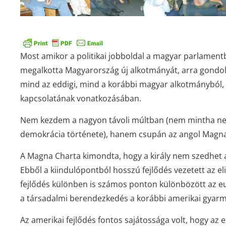
Most amikor a politikai jobboldal a magyar parlament
megalkotta Magyarország új alkotmányát, arra gondo
mind az eddigi, mind a korábbi magyar alkotmányból, 
kapcsolatának vonatkozásában.
Nem kezdem a nagyon távoli múltban (nem mintha nem l
demokrácia története), hanem csupán az angol Magna
A Magna Charta kimondta, hogy a király nem szedhet 
Ebből a kiindulópontból hosszú fejlődés vezetett az el
fejlődés különben is számos ponton különbözött az eu
a társadalmi berendezkedés a korábbi amerikai gyarma
Az amerikai fejlődés fontos sajátossága volt, hogy az 