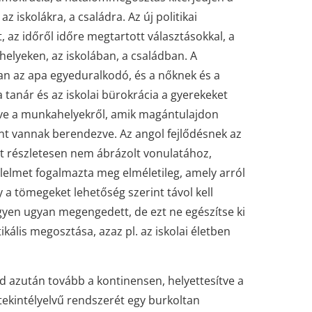
 iskolákra, a családra. Az új politikai
 az időről időre megtartott választásokkal, a
elyeken, az iskolában, a családban. A
an az apa egyeduralkodó, és a nőknek és a
 tanár és az iskolai bürokrácia a gyerekeket
élve a munkahelyekről, amik magántulajdon
nt vannak berendezve. Az angol fejlődésnek az
tt részletesen nem ábrázolt vonulatához,
elmet fogalmazta meg elméletileg, amely arról
y a tömegeket lehetőség szerint távol kell
egyen ugyan megengedett, de ezt ne egészítse ki
ális megosztása, azaz pl. az iskolai életben
ed azután tovább a kontinensen, helyettesítve a
 tekintélyelvű rendszerét egy burkoltan