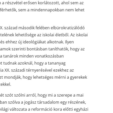
 a részvétel erősen korlátozott, ahol sem az
záférhetők, sem a mindennapokban nem lehet
IX. század második felében elbürokratizálódó
lének lehetősége az iskolai életből. Az iskolai
s ehhez új ideológiákat alkotnak. Ilyen
olyamok szerinti bontásban taníthatók, hogy az
gy a tanárok minden vonatkozásban
t tudnak azoknál, hogy a tananyag
ia XX. századi térnyerésével ezekhez az
zt mondják, hogy lehetséges mérni a gyerekek
ekkel.
ét szót szólni arról, hogy mi a szerepe a mai
an szólva a jogász társadalom egy részének,
 világi változata a reformáció kora előtti egyházi