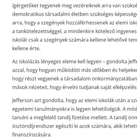
ígérgetőket tegyenek meg vezéreiknek arra van szüks
demokratikus társadalmi életben szükséges képessége
arra, hogy a szegények hozzáférhessenek az elemi i
a tankötelezettséggel, a mindenkire kötelező ingyenes
iskolát csak a szegények számára kellene lehetővé te
kellene érte.
Az iskolázás lényeges eleme kell legyen – gondolta J
azzal, hogy hogyan működött más időkben és helyeken
hogy részt vegyenek a társadalom önkormányzatában 
mások nézeteit, hogy érvelni tudjanak saját elképzelése
Jefferson azt gondolta, hogy az elemi iskolák után a 
egyetemi tanulmányokra is legyen lehetőségük. A mó
tanulni a megfelelő tandíj fizetése mellett. A tandíj
ösztöndíjrendszer egészíti ki azok számára, akik tehe
finanszírozására.