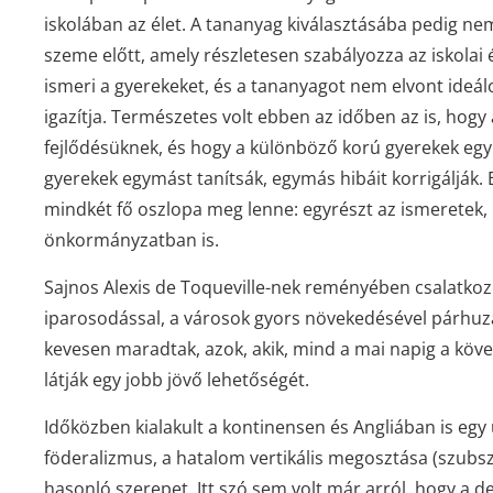
iskolában az élet. A tananyag kiválasztásába pedig ne
szeme előtt, amely részletesen szabályozza az iskolai 
ismeri a gyerekeket, és a tananyagot nem elvont ideá
igazítja. Természetes volt ebben az időben az is, ho
fejlődésüknek, és hogy a különböző korú gyerekek együ
gyerekek egymást tanítsák, egymás hibáit korrigálják.
mindkét fő oszlopa meg lenne: egyrészt az ismeretek, 
önkormányzatban is.
Sajnos Alexis de Toqueville-nek reményében csalatkozni
iparosodással, a városok gyors növekedésével párhuza
kevesen maradtak, azok, akik, mind a mai napig a köv
látják egy jobb jövő lehetőségét.
Időközben kialakult a kontinensen és Angliában is eg
föderalizmus, a hatalom vertikális megosztása (szubsz
hasonló szerepet. Itt szó sem volt már arról, hogy a 