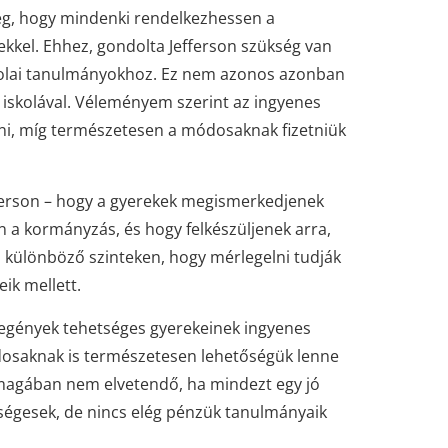
ég, hogy mindenki rendelkezhessen a
kkel. Ehhez, gondolta Jefferson szükség van
skolai tanulmányokhoz. Ez nem azonos azonban
 iskolával. Véleményem szerint az ingyenes
nni, míg természetesen a módosaknak fizetniük
efferson – hogy a gyerekek megismerkedjenek
 a kormányzás, és hogy felkészüljenek arra,
különböző szinteken, hogy mérlegelni tudják
ik mellett.
szegények tehetséges gyerekeinek ingyenes
dosaknak is természetesen lehetőségük lenne
 önmagában nem elvetendő, ha mindezt egy jó
tségesek, de nincs elég pénzük tanulmányaik