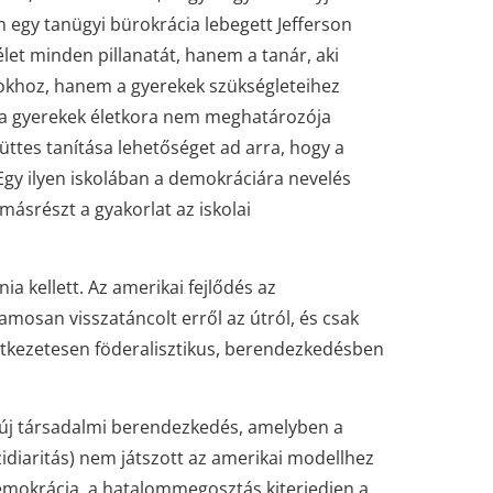
m egy tanügyi bürokrácia lebegett Jefferson
élet minden pillanatát, hanem a tanár, aki
lokhoz, hanem a gyerekek szükségleteihez
gy a gyerekek életkora nem meghatározója
ttes tanítása lehetőséget ad arra, hogy a
 Egy ilyen iskolában a demokráciára nevelés
másrészt a gyakorlat az iskolai
a kellett. Az amerikai fejlődés az
mosan visszatáncolt erről az útról, és csak
etkezetesen föderalisztikus, berendezkedésben
y új társadalmi berendezkedés, amelyben a
idiaritás) nem játszott az amerikai modellhez
demokrácia, a hatalommegosztás kiterjedjen a