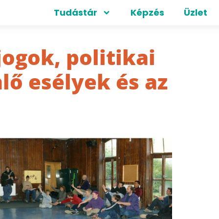
Tudástár
Képzés
Üzlet
jogok, politikai
lő esélyek és az