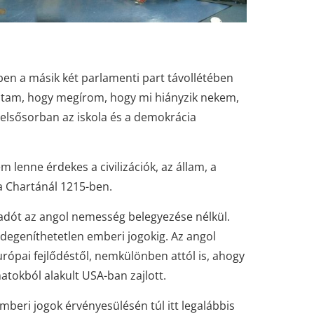
ben a másik két parlamenti part távollétében
ltam, hogy megírom, hogy mi hiányzik nekem,
elsősorban az iskola és a demokrácia
enne érdekes a civilizációk, az állam, a
 Chartánál 1215-ben.
adót az angol nemesség belegyezése nélkül.
idegeníthetetlen emberi jogokig. Az angol
rópai fejlődéstől, nemkülönben attól is, ahogy
tokból alakult USA-ban zajlott.
emberi jogok érvényesülésén túl itt legalábbis