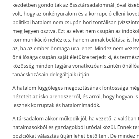
kezdetben gondoltak az össztársadalomnál jóval kise
volt, hogy az önkényuralom és a korrupció elleni követ
politikai hatalom nem csupán horizontálisan (vízszinte
meg legyen osztva. Ezt az elvet nem csupán az indokolt
kommunikáció nehézkes, hanem annak belátása is, hogy
az, ha az ember önmaga ura lehet. Mindez nem vezetet
önállósága csupán saját életükre terjedt ki, és termé
közösség minden tagjára vonatkozóan szintén önálló
tanácskozásain delegáltjaik útján.
A hatalom függőleges megosztásának fontossága még v
nézeteit az iskolarendszerről, és arról, hogy hogyan i
lesznek korruptak és hatalomimádók.
A társadalom akkor működik jól, ha vezetői a valóban 
hatalmasokból és gazdagokból utódai közül. Ennek te
pozíciókat választás útján lehet betölteni. De minde