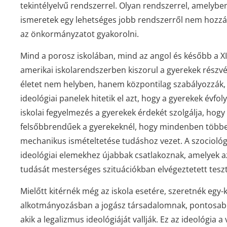
tekintélyelvű rendszerrel. Olyan rendszerrel, amelyben
ismeretek egy lehetséges jobb rendszerről nem hoz
az önkormányzatot gyakorolni.
Mind a porosz iskolában, mind az angol és később a X
amerikai iskolarendszerben kiszorul a gyerekek részvéte
életet nem helyben, hanem központilag szabályozzák, é
ideológiai panelek hitetik el azt, hogy a gyerekek évf
iskolai fegyelmezés a gyerekek érdekét szolgálja, ho
felsőbbrendűek a gyerekeknél, hogy mindenben többe
mechanikus ismételtetése tudáshoz vezet. A szociológ
ideológiai elemekhez újabbak csatlakoznak, amelyek a
tudását mesterséges szituációkban elvégeztetett teszt
Mielőtt kitérnék még az iskola esetére, szeretnék egy-k
alkotmányozásban a jogász társadalomnak, pontosabb
akik a legalizmus ideológiáját vallják. Ez az ideológia a