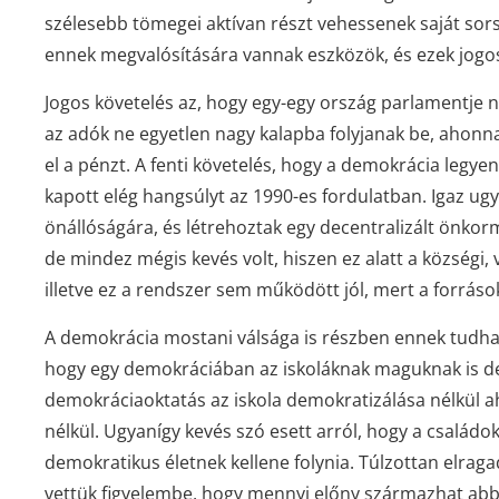
szélesebb tömegei aktívan részt vehessenek saját sors
ennek megvalósítására vannak eszközök, és ezek jogos
Jogos követelés az, hogy egy-egy ország parlamentje
az adók ne egyetlen nagy kalapba folyjanak be, ahonn
el a pénzt. A fenti követelés, hogy a demokrácia legye
kapott elég hangsúlyt az 1990-es fordulatban. Igaz ug
önállóságára, és létrehoztak egy decentralizált önkor
de mindez mégis kevés volt, hiszen ez alatt a községi, v
illetve ez a rendszer sem működött jól, mert a források
A demokrácia mostani válsága is részben ennek tudhat
hogy egy demokráciában az iskoláknak maguknak is dem
demokráciaoktatás az iskola demokratizálása nélkül ah
nélkül. Ugyanígy kevés szó esett arról, hogy a család
demokratikus életnek kellene folynia. Túlzottan elrag
vettük figyelembe, hogy mennyi előny származhat abbó