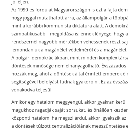
jól éljen.
Az 1990-es fordulat Magyarországon is ezt a fajta dem
hogy joggal mutathatott arra, az állampolgár a többpá
mint a korábbi kommunista diktatúra alatt. A demokr
szimpatikusabb – megoldása is: ennek lényege, hogy 
rendszernél nagyobb mértékben vehessenek részt sajá
lemondaniuk a magánélet védelméről és a magánélet
A polgári demokráciákban, mint minden komplex társ
döntések minősége nem elhanyagolható. Évszázados kö
hozzák meg, ahol a döntések által érintett emberek él
segítségével befolyást tudnak gyakorolni. Ez az évsz
vonakodva teljesül.
Amikor egy hatalom meggyengül, akkor gyakran kerül 
magukhoz ragadják saját sorsukat, és önállóan kezden
központi hatalom, ha megszilárdul, akkor igyekszik az
a döntések túlzott centralizációjának megszüntetése 