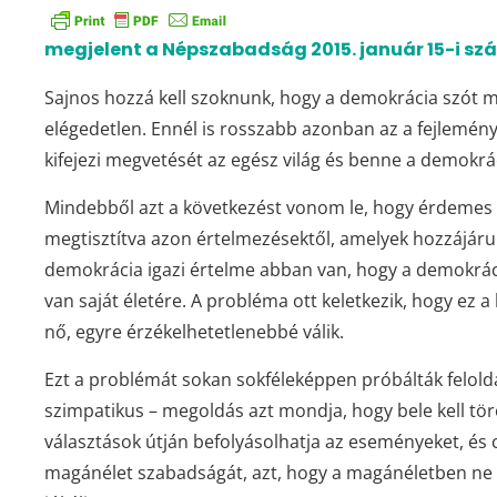
megjelent a Népszabadság 2015. január 15-i s
Sajnos hozzá kell szoknunk, hogy a demokrácia szót m
elégedetlen. Ennél is rosszabb azonban az a fejlemény, 
kifejezi megvetését az egész világ és benne a demokráci
Mindebből azt a következést vonom le, hogy érdemes l
megtisztítva azon értelmezésektől, amelyek hozzájárul
demokrácia igazi értelme abban van, hogy a demokr
van saját életére. A probléma ott keletkezik, hogy ez
nő, egyre érzékelhetetlenebbé válik.
Ezt a problémát sokan sokféleképpen próbálták felold
szimpatikus – megoldás azt mondja, hogy bele kell t
választások útján befolyásolhatja az eseményeket, és 
magánélet szabadságát, azt, hogy a magánéletben ne l