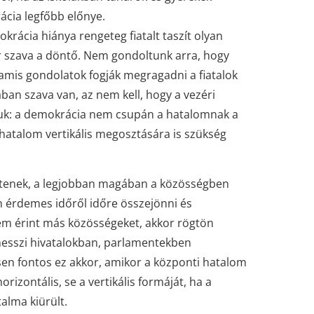
cia legfőbb előnye.
krácia hiánya rengeteg fiatalt taszít olyan
r szava a döntő. Nem gondoltunk arra, hogy
hamis gondolatok fogják megragadni a fiatalok
ában szava van, az nem kell, hogy a vezéri
tsuk: a demokrácia nem csupán a hatalomnak a
hatalom vertikális megosztására is szükség
ntenek, a legjobban magában a közösségben
 érdemes időről időre összejönni és
em érint más közösségeket, akkor rögtön
 messzi hivatalokban, parlamentekben
en fontos ez akkor, amikor a központi hatalom
izontális, se a vertikális formáját, ha a
alma kiürült.