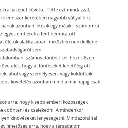
okráciaképet követte. Tette ezt mindazzal,
rtrendszer keretében nagyobb súllyal bírt,
áciának azonban létezik egy másik – számomra
az egyes emberek a fent bemutatott
t életük alakításában, miközben nem kellene
 szabadságáról sem.
adalomban, számos döntést kell hozni. Ezen
vetelés, hogy a döntéseket lehetőleg ott
nek, ahol vagy személyesen, vagy küldötteik
ázados követelés azonban mind a mai napig csak
sor arra, hogy kisebb emberi közösségek
ek dönteni és cselekedni. A mindenkori
 ilyen kinövéseket lenyesegetni. Mindazonáltal
egy lehetőség arra, hogy a társadalom