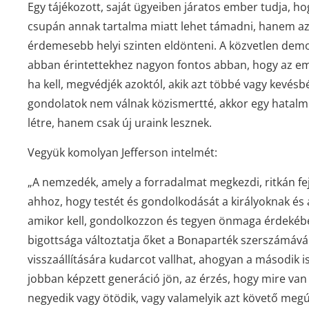
Egy tájékozott, saját ügyeiben járatos ember tudja, 
csupán annak tartalma miatt lehet támadni, hanem azé
érdemesebb helyi szinten eldönteni. A közvetlen demok
abban érintettekhez nagyon fontos abban, hogy az e
ha kell, megvédjék azoktól, akik azt többé vagy kevés
gondolatok nem válnak közismertté, akkor egy hatalm
létre, hanem csak új uraink lesznek.
Vegyük komolyan Jefferson intelmét:
„A nemzedék, amely a forradalmat megkezdi, ritkán fe
ahhoz, hogy testét és gondolkodását a királyoknak és 
amikor kell, gondolkozzon és tegyen önmaga érdekébe
bigottsága változtatja őket a Bonaparték szerszámává.
visszaállítására kudarcot vallhat, ahogyan a második i
jobban képzett generáció jön, az érzés, hogy mire van 
negyedik vagy ötödik, vagy valamelyik azt követő megúju