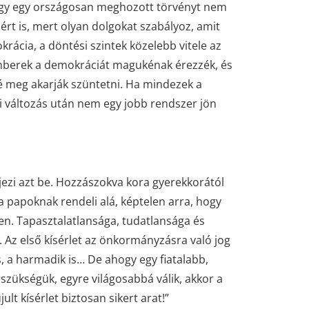
hogy egy országosan meghozott törvényt nem
rt is, mert olyan dolgokat szabályoz, amit
rácia, a döntési szintek közelebb vitele az
mberek a demokráciát magukénak érezzék, és
bé meg akarják szüntetni. Ha mindezek a
i változás után nem egy jobb rendszer jön
jezi azt be. Hozzászokva kora gyerekkorától
a papoknak rendeli alá, képtelen arra, hogy
n. Tapasztalatlansága, tudatlansága és
 Az első kísérlet az önkormányzásra való jog
s, a harmadik is… De ahogy egy fiatalabb,
szükségük, egyre világosabbá válik, akkor a
lt kísérlet biztosan sikert arat!”