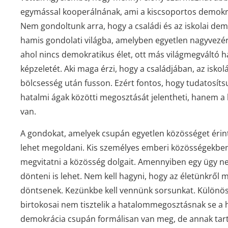
egymással kooperálnának, ami a kiscsoportos demokrá
Nem gondoltunk arra, hogy a családi és az iskolai demo
hamis gondolati világba, amelyben egyetlen nagyvezé
ahol nincs demokratikus élet, ott más világmegváltó 
képzeletét. Aki maga érzi, hogy a családjában, az iskol
bölcsesség után fusson. Ezért fontos, hogy tudatosí
hatalmi ágak közötti megosztását jelentheti, hanem a 
van.
A gondokat, amelyek csupán egyetlen közösséget éri
lehet megoldani. Kis személyes emberi közösségekben
megvitatni a közösség dolgait. Amennyiben egy ügy n
dönteni is lehet. Nem kell hagyni, hogy az életünkről
döntsenek. Kezünkbe kell vennünk sorsunkat. Különös
birtokosai nem tisztelik a hatalommegosztásnak se a hor
demokrácia csupán formálisan van meg, de annak tart