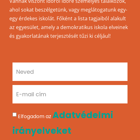
Vannak viszont időről időre személyes találkozók,
ahol sokat beszélgetünk, vagy meglátogatunk egy-
egy érdekes iskolát. Főként a lista tagjaiból alakult
az egyesület, amely a demokratikus iskola elveinek
és gyakorlatának terjesztését tűzi ki céljául!
Adatvédelmi
Elfogadom az
irányelveket