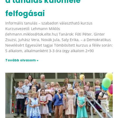
a tanulás különféle
felfogásai
Informális tanulás – szabadon választható kurzus
Kurzusvezető: Lehmann Miklós
(lehmann.miklos@tok.elte.hu) Tanárok: Fóti Péter, Ginter
Zsuzsi, Juhász Vera, Novák Jula, Saly Erika, – a Demokratikus
Nevelésért Egyesület tagjai Tömbösített kurzus a félév során:
5 alkalom, alkalmanként 3-3 óra (egy alkalom 2×90
Tovább olvasom »