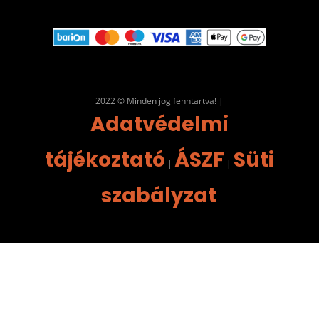
2022 © Minden jog fenntartva! |
Adatvédelmi
tájékoztató
ÁSZF
Süti
|
|
szabályzat