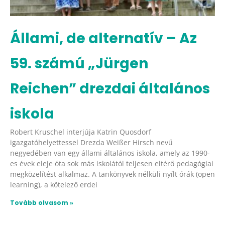
Állami, de alternatív – Az
59. számú „Jürgen
Reichen” drezdai általános
iskola
Robert Kruschel interjúja Katrin Quosdorf
igazgatóhelyettessel Drezda Weißer Hirsch nevű
negyedében van egy állami általános iskola, amely az 1990-
es évek eleje óta sok más iskolától teljesen eltérő pedagógiai
megközelítést alkalmaz. A tankönyvek nélküli nyílt órák (open
learning), a kötelező erdei
Tovább olvasom »