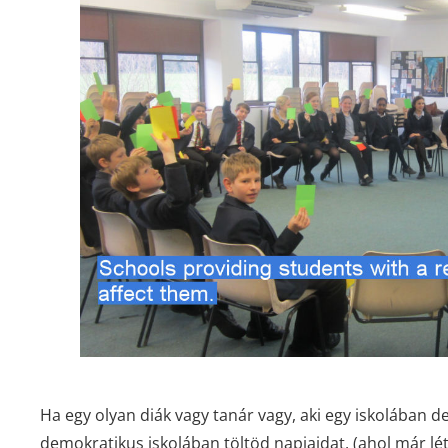
Ha egy olyan diák vagy tanár vagy, aki egy iskolában d
demokratikus iskolában töltöd napjaidat, (ahol már lét