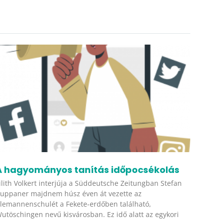
A hagyományos tanítás időpocsékolás
ilith Volkert interjúja a Süddeutsche Zeitungban Stefan
uppaner majdnem húsz éven át vezette az
lemannenschulét a Fekete-erdőben található,
utöschingen nevű kisvárosban. Ez idő alatt az egykori