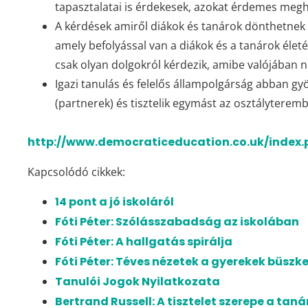
tapasztalatai is érdekesek, azokat érdemes meghall
A kérdések amiről diákok és tanárok dönthetnek e
amely befolyással van a diákok és a tanárok életé
csak olyan dolgokról kérdezik, amibe valójában 
Igazi tanulás és felelős állampolgárság abban gy
(partnerek) és tisztelik egymást az osztályteremb
http://www.democraticeducation.co.uk/index
Kapcsolódó cikkek:
14 pont a jó iskoláról
Fóti Péter: Szólásszabadság az iskolában
Fóti Péter: A hallgatás spirálja
Fóti Péter: Téves nézetek a gyerekek büszk
Tanulói Jogok Nyilatkozata
Bertrand Russell: A tisztelet szerepe a tan