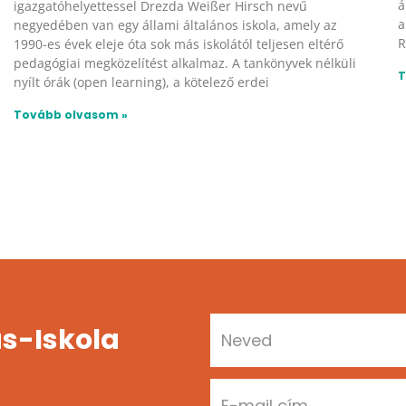
á
igazgatóhelyettessel Drezda Weißer Hirsch nevű
a
negyedében van egy állami általános iskola, amely az
R
1990-es évek eleje óta sok más iskolától teljesen eltérő
pedagógiai megközelítést alkalmaz. A tankönyvek nélküli
T
nyílt órák (open learning), a kötelező erdei
Tovább olvasom »
s-Iskola