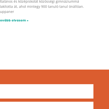
ltalános és középiskolát közösségi gimnáziummá
lakította át, ahol mintegy 900 tanuló tanul önállóan.
uppaner
ovább olvasom »