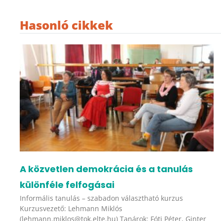
Hasonló cikkek
A közvetlen demokrácia és a tanulás
különféle felfogásai
Informális tanulás – szabadon választható kurzus
Kurzusvezető: Lehmann Miklós
(lehmann.miklos@tok.elte.hu) Tanárok: Fóti Péter, Ginter