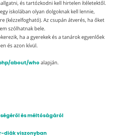
gatni, és tartózkodni kell hirtelen ítéletektől.
gy iskolában olyan dolgoknak kell lennie,
re (kézzelfogható). Az csupán átverés, ha őket
nem szólhatnak bele.
ökerezik, ha a gyerekek és a tanárok egyenlőek
en és azon kívül.
.php/about/who
alapján.
eségéröl és méltóságáról
ár-diák viszonyban