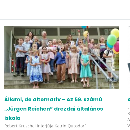
Állami, de alternatív – Az 59. számú
L
„Jürgen Reichen” drezdai általános
R
iskola
A
W
Robert Kruschel interjúja Katrin Quosdorf