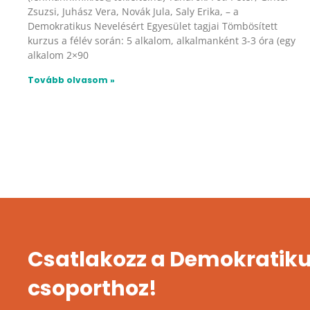
Zsuzsi, Juhász Vera, Novák Jula, Saly Erika, – a
Demokratikus Nevelésért Egyesület tagjai Tömbösített
kurzus a félév során: 5 alkalom, alkalmanként 3-3 óra (egy
alkalom 2×90
Tovább olvasom »
Csatlakozz a Demokratiku
csoporthoz!