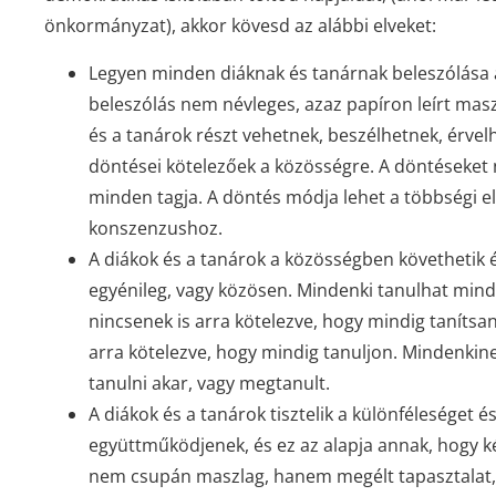
önkormányzat), akkor kövesd az alábbi elveket:
Legyen minden diáknak és tanárnak beleszólása a
beleszólás nem névleges, azaz papíron leírt mas
és a tanárok részt vehetnek, beszélhetnek, érve
döntései kötelezőek a közösségre. A döntéseke
minden tagja. A döntés módja lehet a többségi el
konszenzushoz.
A diákok és a tanárok a közösségben követhetik 
egyénileg, vagy közösen. Mindenki tanulhat minde
nincsenek is arra kötelezve, hogy mindig tanítsa
arra kötelezve, hogy mindig tanuljon. Mindenkinek 
tanulni akar, vagy megtanult.
A diákok és a tanárok tisztelik a különféleséget é
együttműködjenek, és ez az alapja annak, hogy k
nem csupán maszlag, hanem megélt tapasztalat