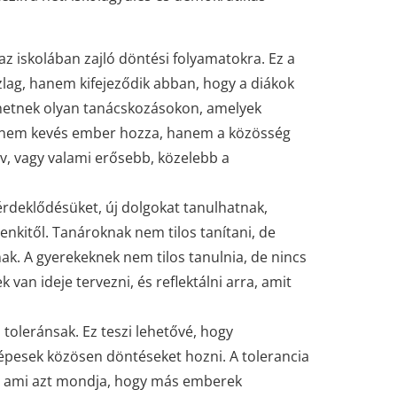
z iskolában zajló döntési folyamatokra. Ez a
zlag, hanem kifejeződik abban, hogy a diákok
lhetnek olyan tanácskozásokon, amelyek
t nem kevés ember hozza, hanem a közösség
v, vagy valami erősebb, közelebb a
érdeklődésüket, új dolgokat tanulhatnak,
nkitől. Tanároknak nem tilos tanítani, de
nak. A gyerekeknek nem tilos tanulnia, de nincs
van ideje tervezni, és reflektálni arra, amit
s toleránsak. Ez teszi lehetővé, hogy
épesek közösen döntéseket hozni. A tolerancia
, ami azt mondja, hogy más emberek