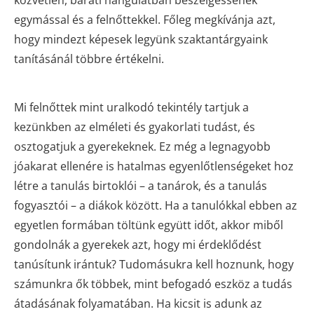
közvetlen, baráti hangulatban beszélgessenek
egymással és a felnőttekkel. Főleg megkívánja azt,
hogy mindezt képesek legyünk szaktantárgyaink
tanításánál többre értékelni.
Mi felnőttek mint uralkodó tekintély tartjuk a
kezünkben az elméleti és gyakorlati tudást, és
osztogatjuk a gyerekeknek. Ez még a legnagyobb
jóakarat ellenére is hatalmas egyenlőtlenségeket hoz
létre a tanulás birtoklói – a tanárok, és a tanulás
fogyasztói – a diákok között. Ha a tanulókkal ebben az
egyetlen formában töltünk együtt időt, akkor miből
gondolnák a gyerekek azt, hogy mi érdeklődést
tanúsítunk irántuk? Tudomásukra kell hoznunk, hogy
számunkra ők többek, mint befogadó eszköz a tudás
átadásának folyamatában. Ha kicsit is adunk az