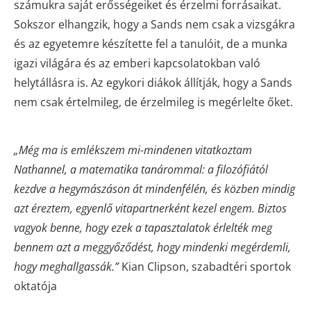
számukra saját erősségeiket és érzelmi forrásaikat.
Sokszor elhangzik, hogy a Sands nem csak a vizsgákra
és az egyetemre készítette fel a tanulóit, de a munka
igazi világára és az emberi kapcsolatokban való
helytállásra is. Az egykori diákok állítják, hogy a Sands
nem csak értelmileg, de érzelmileg is megérlelte őket.
„Még ma is emlékszem mi-mindenen vitatkoztam
Nathannel, a matematika tanárommal: a filozófiától
kezdve a hegymászáson át mindenfélén, és közben mindig
azt éreztem, egyenlő vitapartnerként kezel engem. Biztos
vagyok benne, hogy ezek a tapasztalatok érlelték meg
bennem azt a meggyőződést, hogy mindenki megérdemli,
hogy meghallgassák.”
Kian Clipson, szabadtéri sportok
oktatója