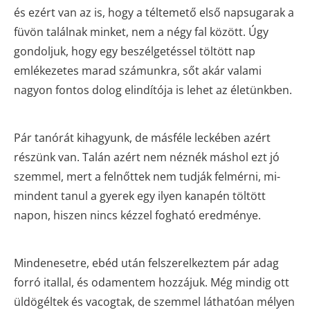
és ezért van az is, hogy a téltemető első napsugarak a
füvön találnak minket, nem a négy fal között. Úgy
gondoljuk, hogy egy beszélgetéssel töltött nap
emlékezetes marad számunkra, sőt akár valami
nagyon fontos dolog elindítója is lehet az életünkben.
Pár tanórát kihagyunk, de másféle leckében azért
részünk van. Talán azért nem néznék máshol ezt jó
szemmel, mert a felnőttek nem tudják felmérni, mi-
mindent tanul a gyerek egy ilyen kanapén töltött
napon, hiszen nincs kézzel fogható eredménye.
Mindenesetre, ebéd után felszerelkeztem pár adag
forró itallal, és odamentem hozzájuk. Még mindig ott
üldögéltek és vacogtak, de szemmel láthatóan mélyen