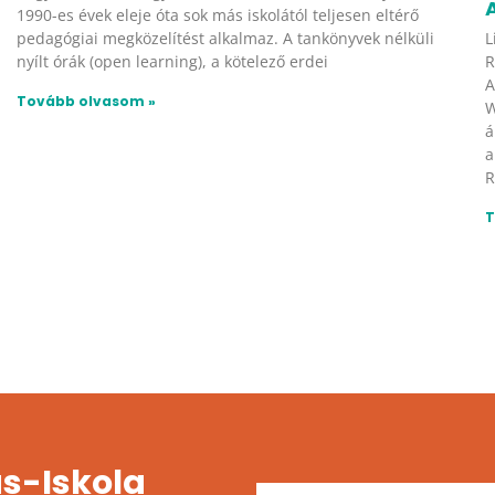
1990-es évek eleje óta sok más iskolától teljesen eltérő
L
pedagógiai megközelítést alkalmaz. A tankönyvek nélküli
R
nyílt órák (open learning), a kötelező erdei
A
Tovább olvasom »
W
á
a
R
T
s-Iskola