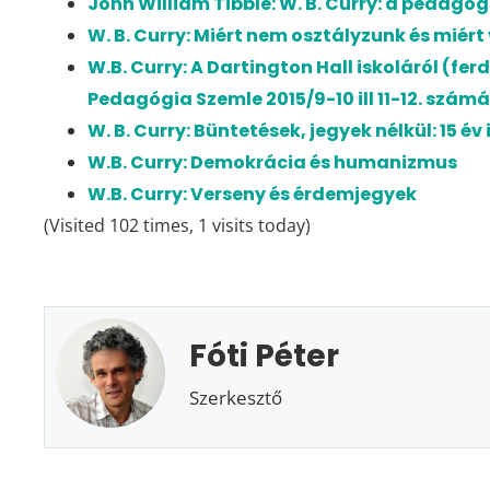
John William Tibble: W. B. Curry: a pedagóg
W. B. Curry: Miért nem osztályzunk és miért
W.B. Curry: A Dartington Hall iskoláról (fer
Pedagógia Szemle 2015/9-10 ill 11-12. szám
W. B. Curry: Büntetések, jegyek nélkül: 15 é
W.B. Curry: Demokrácia és humanizmus
W.B. Curry: Verseny és érdemjegyek
(Visited 102 times, 1 visits today)
Fóti Péter
Szerkesztő