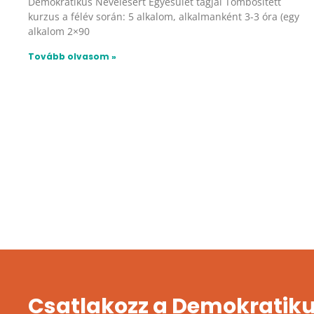
Demokratikus Nevelésért Egyesület tagjai Tömbösített
kurzus a félév során: 5 alkalom, alkalmanként 3-3 óra (egy
alkalom 2×90
Tovább olvasom »
Csatlakozz a Demokratiku