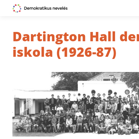
Dartington Hall d
iskola (1926-87)