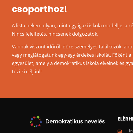
csoporthoz!
A lista nekem olyan, mint egy igazi iskola modellje: a 
Nincs feleltetés, nincsenek dolgozatok.
Vannak viszont időről időre személyes találkozók, aho
vagy meglátogatunk egy-egy érdekes iskolát. Főként a li
egyesület, amely a demokratikus iskola elveinek és gy
tűzi ki céljául!
ELÉRH
i