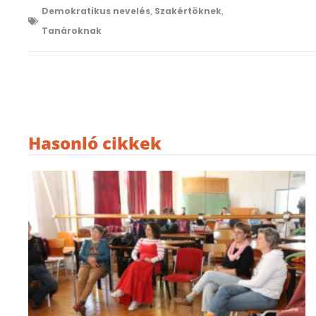
Demokratikus nevelés
,
Szakértöknek
,
Tanároknak
Hasonló cikkek