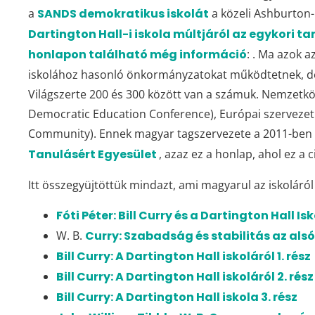
a
SANDS demokratikus iskolát
a közeli Ashburton-b
Dartington Hall-i iskola múltjáról az egykori t
honlapon található még információ
: . Ma azok a
iskolához hasonló önkormányzatokat működtetnek, de
Világszerte 200 és 300 között van a számuk. Nemzetköz
Democratic Education Conference), Európai szerveze
Community). Ennek magyar tagszervezete a 2011-ben 
Tanulásért Egyesület
, azaz ez a honlap, ahol ez a c
Itt összegyüjtöttük mindazt, ami magyarul az iskoláró
Fóti Péter: Bill Curry és a Dartington Hall Is
W. B.
Curry: Szabadság és stabilitás az al
Bill Curry: A Dartington Hall iskoláról 1. rész
Bill Curry: A Dartington Hall iskoláról 2. rész
Bill Curry: A Dartington Hall iskola 3. rész