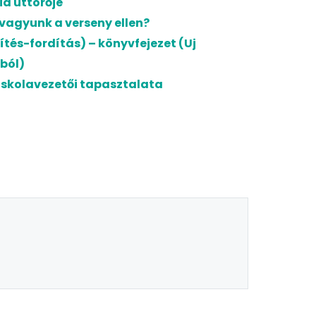
ia úttörője
 vagyunk a verseny ellen?
dítés-fordítás) – könyvfejezet (Uj
ából)
v iskolavezetői tapasztalata