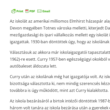
Az iskolát az amerikai milliomos Elmhirst házaspár ala
Devon megyében Totnes városka melletti, kiterjedt Da
mezőgazdasági és ipari vállalkozás mellett egy iskolát
igazgattak. 1930-ban döntöttek úgy, hogy az iskolának
Választásuk az akkora már iskolaigazgatói tapasztalat
1962)-re esett. Curry 1957-ben egészségügyi okokból 
autóbaleset áldozata lett.
Curry után az iskolának még hat igazgatója volt. Az isk
bizottsága választotta ki, nem mindig szerencsés kézze
továbbra is úgy működött, mint azt Curry kialakította.
Az iskola bezárásáról a birtok intézői döntöttek 1987-b
három volt tanára az iskola bezárása után a gyerekek 