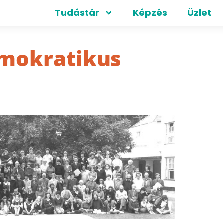
Tudástár
Képzés
Üzlet
emokratikus