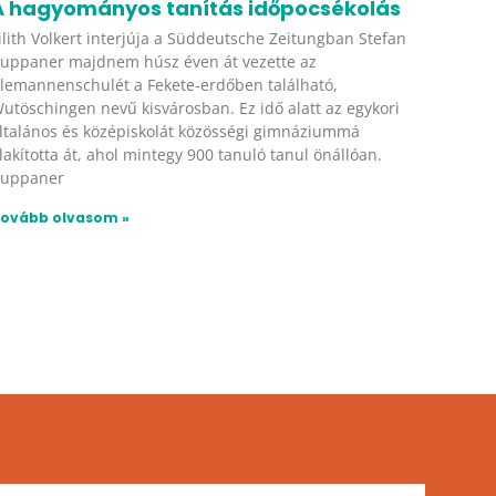
A hagyományos tanítás időpocsékolás
ilith Volkert interjúja a Süddeutsche Zeitungban Stefan
uppaner majdnem húsz éven át vezette az
lemannenschulét a Fekete-erdőben található,
utöschingen nevű kisvárosban. Ez idő alatt az egykori
ltalános és középiskolát közösségi gimnáziummá
lakította át, ahol mintegy 900 tanuló tanul önállóan.
uppaner
ovább olvasom »