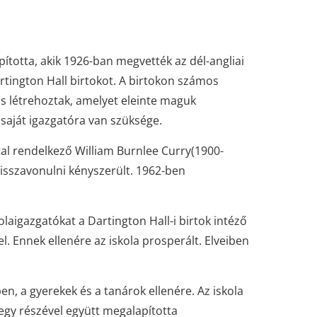
pította, akik 1926-ban megvették az dél-angliai
rtington Hall birtokot. A birtokon számos
 is létrehoztak, amelyet eleinte maguk
 saját igazgatóra van szüksége.
tal rendelkező William Burnlee Curry(1900-
visszavonulni kényszerült. 1962-ben
olaigazgatókat a Dartington Hall-i birtok intéző
l. Ennek ellenére az iskola prosperált. Elveiben
en, a gyerekek és a tanárok ellenére. Az iskola
egy részével együtt megalapította