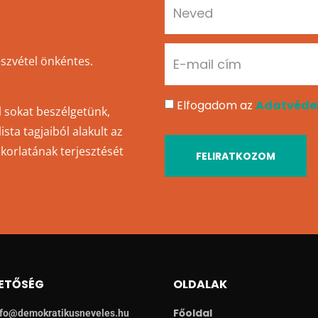
részvétel önkéntes.
Elfogadom az
Adatvédel
l sokat beszélgetünk,
sta tagjaiból alakult az
akorlatának terjesztését
FELIRATKOZOM
ETŐSÉG
OLDALAK
Főoldal
nfo@demokratikusneveles.hu