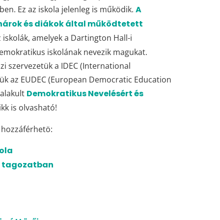
en. Ez az iskola jelenleg is működik.
A
anárok és diákok által működtetett
z iskolák, amelyek a Dartington Hall-i
mokratikus iskolának nevezik magukat.
i szervezetük a IDEC (International
tük az EUDEC (European Democratic Education
alakult
Demokratikus Nevelésért és
ikk is olvasható!
l hozzáférhetö:
kola
só tagozatban