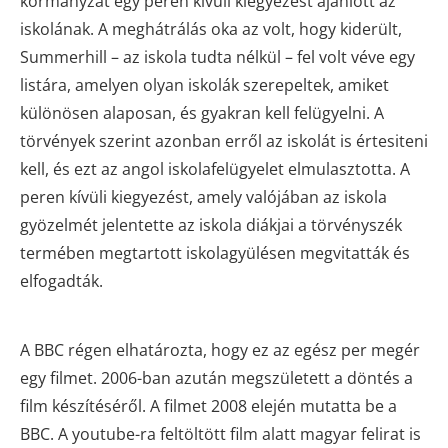
kormányzat egy peren kívüli kiegyezést ajánlott az
iskolának. A meghátrálás oka az volt, hogy kiderült,
Summerhill – az iskola tudta nélkül – fel volt véve egy
listára, amelyen olyan iskolák szerepeltek, amiket
különösen alaposan, és gyakran kell felügyelni. A
törvények szerint azonban erről az iskolát is értesiteni
kell, és ezt az angol iskolafelügyelet elmulasztotta. A
peren kívüli kiegyezést, amely valójában az iskola
gyözelmét jelentette az iskola diákjai a törvényszék
termében megtartott iskolagyülésen megvitatták és
elfogadták.
A BBC régen elhatározta, hogy ez az egész per megér
egy filmet. 2006-ban azután megszületett a döntés a
film készítéséről. A filmet 2008 elején mutatta be a
BBC. A youtube-ra feltöltött film alatt magyar felirat is