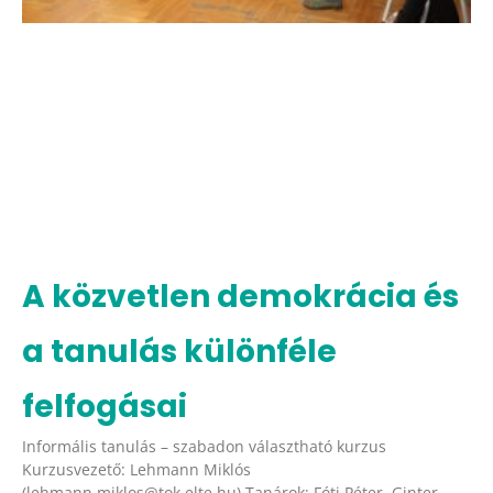
A közvetlen demokrácia és
a tanulás különféle
felfogásai
Informális tanulás – szabadon választható kurzus
Kurzusvezető: Lehmann Miklós
(lehmann.miklos@tok.elte.hu) Tanárok: Fóti Péter, Ginter