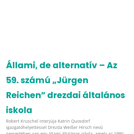
Állami, de alternatív – Az
59. számú „Jürgen
Reichen” drezdai általános
iskola
Robert Kruschel interjúja Katrin Quosdorf
igazgatóhelyettessel Drezda Weißer Hirsch nevű
negyedében van egy állami általános iskola, amely az 1990-