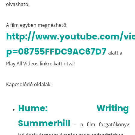
olvasható.
A film egyben megnézhető:
http://www.youtube.com/vi
p=08755FFDC9AC67D7
alatt a
Play All Videos linkre kattintva!
Kapcsolódó oldalak:
Hume: Writing
Summerhill
– a film forgatókönyv