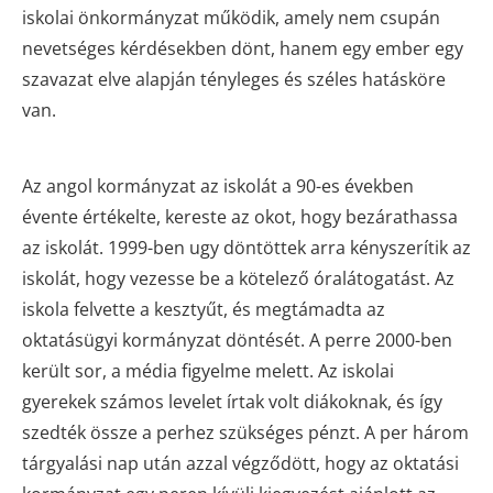
iskolai önkormányzat működik, amely nem csupán
nevetséges kérdésekben dönt, hanem egy ember egy
szavazat elve alapján tényleges és széles hatásköre
van.
Az angol kormányzat az iskolát a 90-es években
évente értékelte, kereste az okot, hogy bezárathassa
az iskolát. 1999-ben ugy döntöttek arra kényszerítik az
iskolát, hogy vezesse be a kötelező óralátogatást. Az
iskola felvette a kesztyűt, és megtámadta az
oktatásügyi kormányzat döntését. A perre 2000-ben
került sor, a média figyelme melett. Az iskolai
gyerekek számos levelet írtak volt diákoknak, és így
szedték össze a perhez szükséges pénzt. A per három
tárgyalási nap után azzal végződött, hogy az oktatási