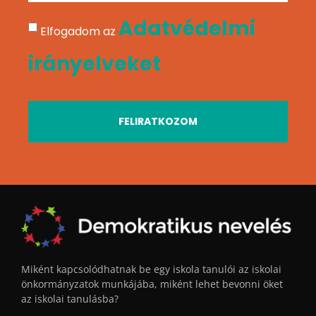
Adatvédelmi
Elfogadom az
irányelveket
FELIRATKOZOM
Miként kapcsolódhatnak be egy iskola tanulói az iskolai
önkormányzatok munkájába, miként lehet bevonni öket
az iskolai tanulásba?