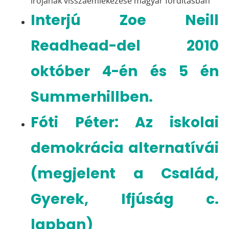
irójának visszaemlékezése magyar fordításban
Interjú Zoe Neill
Readhead-del 2010
október 4-én és 5 én
Summerhillben.
Fóti Péter: Az iskolai
demokrácia alternatívái
(megjelent a Család,
Gyerek, Ifjúság c.
lapban)