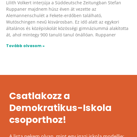
Lilith Volkert interjúja a Süddeutsche Zeitungban Stefan
Ruppaner majdnem húsz éven át vezette az
Alemannenschulét a Fekete-erdőben található,
Wutöschingen nevű kisvárosban. Ez idő alatt az egykori
általános és középiskolát közösségi gimnáziummá alakította
át, ahol mintegy 900 tanuló tanul önállóan. Ruppaner
Tovább olvasom »
Csatlakozz a
Demokratikus-Iskola
csoporthoz!
A lista nekem olyan, mint egy igazi iskola modellje: