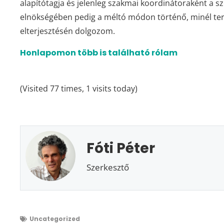
alapítótagja és jelenleg szakmai koordinátoraként a s
elnökségében pedig a méltó módon történő, minél te
elterjesztésén dolgozom.
Honlapomon több is található rólam
(Visited 77 times, 1 visits today)
Fóti Péter
Szerkesztő
Uncategorized