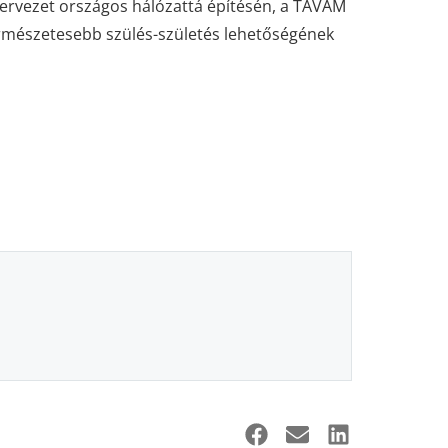
zervezet országos hálózattá építésén, a TAVAM
rmészetesebb szülés-születés lehetőségének