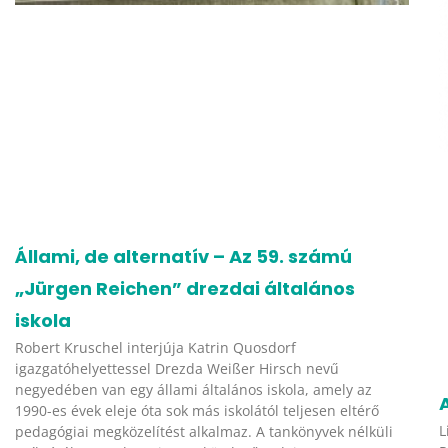
Állami, de alternatív – Az 59. számú
„Jürgen Reichen” drezdai általános
iskola
Robert Kruschel interjúja Katrin Quosdorf
igazgatóhelyettessel Drezda Weißer Hirsch nevű
negyedében van egy állami általános iskola, amely az
1990-es évek eleje óta sok más iskolától teljesen eltérő
L
pedagógiai megközelítést alkalmaz. A tankönyvek nélküli