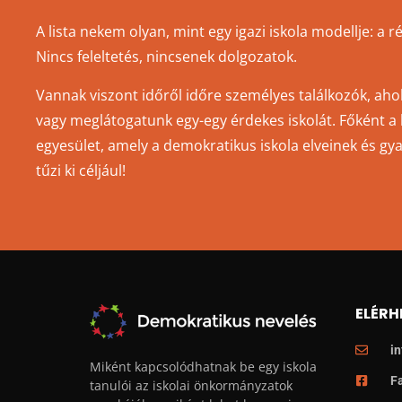
A lista nekem olyan, mint egy igazi iskola modellje: a 
Nincs feleltetés, nincsenek dolgozatok.
Vannak viszont időről időre személyes találkozók, aho
vagy meglátogatunk egy-egy érdekes iskolát. Főként a li
egyesület, amely a demokratikus iskola elveinek és gy
tűzi ki céljául!
ELÉRH
i
Miként kapcsolódhatnak be egy iskola
F
tanulói az iskolai önkormányzatok