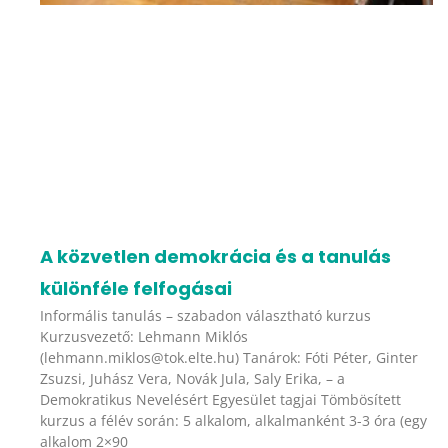
A közvetlen demokrácia és a tanulás
különféle felfogásai
Informális tanulás – szabadon választható kurzus
Kurzusvezető: Lehmann Miklós
(lehmann.miklos@tok.elte.hu) Tanárok: Fóti Péter, Ginter
Zsuzsi, Juhász Vera, Novák Jula, Saly Erika, – a
Demokratikus Nevelésért Egyesület tagjai Tömbösített
kurzus a félév során: 5 alkalom, alkalmanként 3-3 óra (egy
alkalom 2×90