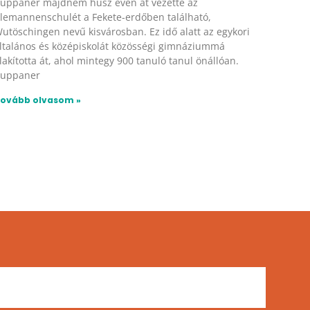
uppaner majdnem húsz éven át vezette az
lemannenschulét a Fekete-erdőben található,
utöschingen nevű kisvárosban. Ez idő alatt az egykori
ltalános és középiskolát közösségi gimnáziummá
lakította át, ahol mintegy 900 tanuló tanul önállóan.
uppaner
ovább olvasom »