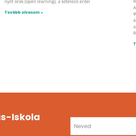
R
nyílt órák (open learning), a kötelező erdei
A
Tovább olvasom »
W
á
a
R
T
s-Iskola