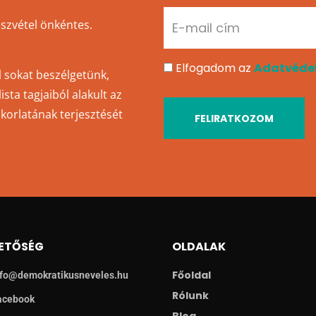
részvétel önkéntes.
Elfogadom az
Adatvédel
l sokat beszélgetünk,
sta tagjaiból alakult az
akorlatának terjesztését
FELIRATKOZOM
ETŐSÉG
OLDALAK
Főoldal
nfo@demokratikusneveles.hu
Rólunk
acebook
Blog