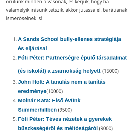
örülünk minden olvasónak, és kérjük, hogy ha
valamelyik irásunk tetszik, akkor jutassa el, barátianak
ismeröseinek is!
A Sands School bully-ellenes stratégiája
és eljárásai
Fóti Péter: Partnerségre épülő társadalmat
(15000)
(és iskolát) a zsarnokság helyett
John Holt: A tanulás nem a tanítás
(10000)
eredménye
Molnár Kata: Első évünk
(9500)
Summerhillben
Fóti Péter: Téves nézetek a gyerekek
(9000)
büszkeségéröl és méltóságáról