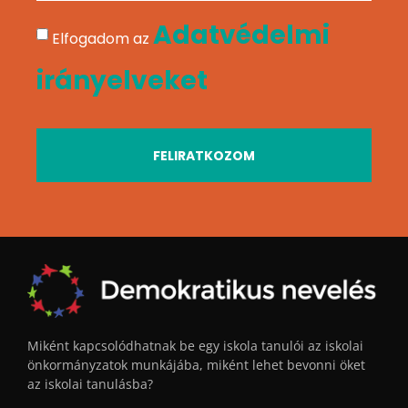
Adatvédelmi
Elfogadom az
irányelveket
FELIRATKOZOM
Miként kapcsolódhatnak be egy iskola tanulói az iskolai
önkormányzatok munkájába, miként lehet bevonni öket
az iskolai tanulásba?