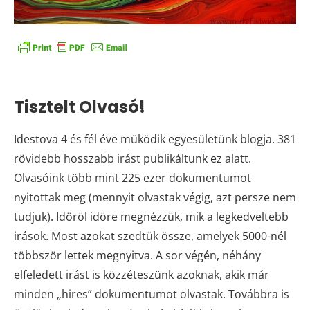
Legolvasottabb cikkeink
Tisztelt Olvasó!
Idestova 4 és fél éve müködik egyesületünk blogja. 381
rövidebb hosszabb irást publikáltunk ez alatt.
Olvasóink több mint 225 ezer dokumentumot
nyitottak meg (mennyit olvastak végig, azt persze nem
tudjuk). Idöröl idöre megnézzük, mik a legkedveltebb
irások. Most azokat szedtük össze, amelyek 5000-nél
többször lettek megnyitva. A sor végén, néhány
elfeledett irást is közzéteszünk azoknak, akik már
minden „hires” dokumentumot olvastak. Továbbra is