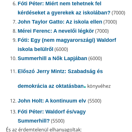
Fóti Péter: Miért nem tehetnek fel
(7000)
kérdéseket a gyerekek az iskolában?
(7000)
John Taylor Gatto: Az iskola ellen
(7000)
Mérei Ferenc: A nevelői légkör
Fóti: Egy (nem magyarországi) Waldorf
(6000)
iskola belülről
(6000)
Summerhill a Nők Lapjában
Előszó
Jerry Mintz: Szabadság és
.
könyvéhez
demokrácia az oktatásban
(5500)
John Holt: A kontinuum elv
Fóti Péter: Waldorf és/vagy
(5500)
Summerhill?
És az érdemtelenül elhanyagoltak: