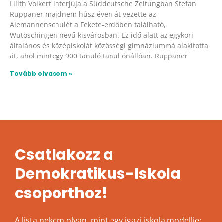
Lilith Volkert interjúja a Süddeutsche Zeitungban Stefan
Ruppaner majdnem húsz éven át vezette az
Alemannenschulét a Fekete-erdőben található,
Wutöschingen nevű kisvárosban. Ez idő alatt az egykori
általános és középiskolát közösségi gimnáziummá alakította
át, ahol mintegy 900 tanuló tanul önállóan. Ruppaner
Tovább olvasom »
Csatlakozz a
Demokratikus-Iskola
csoporthoz!
A lista nekem olyan, mint egy igazi iskola modellje: