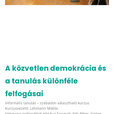
A közvetlen demokrácia és
a tanulás különféle
felfogásai
Informális tanulás – szabadon választható kurzus
Kurzusvezető: Lehmann Miklós
(lehmann.miklos@tok.elte.hu) Tanárok: Fóti Péter, Ginter