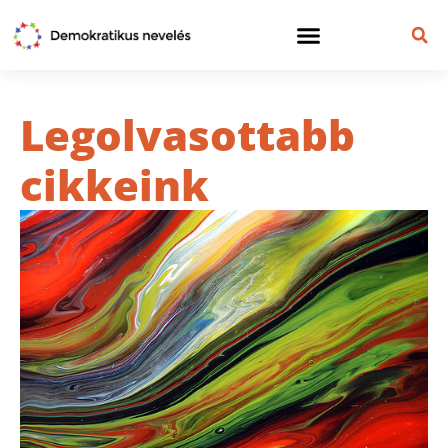
Legolvasottabb
cikkeink