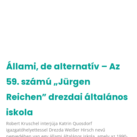
Állami, de alternatív – Az
59. számú „Jürgen
Reichen” drezdai általános
iskola
Robert Kruschel interjúja Katrin Quosdorf
igazgatóhelyettessel Drezda Weißer Hirsch nevű
negyedében van egy állami általános iskola, amely az 1990-