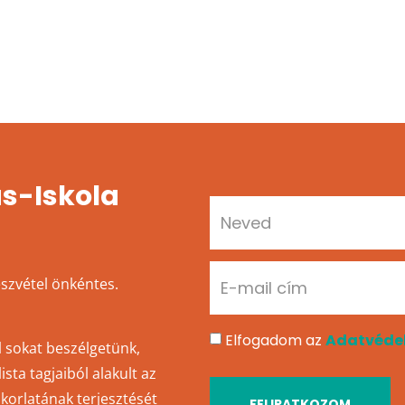
s-Iskola
részvétel önkéntes.
Elfogadom az
Adatvédel
l sokat beszélgetünk,
sta tagjaiból alakult az
akorlatának terjesztését
FELIRATKOZOM