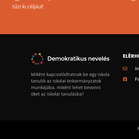
tűzi ki céljául!
ELÉRH
i
Miként kapcsolódhatnak be egy iskola
F
tanulói az iskolai önkormányzatok
munkájába, miként lehet bevonni
öket az iskolai tanulásba?