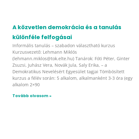
A közvetlen demokrácia és a tanulás
különféle felfogásai
Informális tanulás – szabadon választható kurzus
Kurzusvezető: Lehmann Miklós
(lehmann.miklos@tok.elte.hu) Tanárok: Fóti Péter, Ginter
Zsuzsi, Juhász Vera, Novák Jula, Saly Erika, – a
Demokratikus Nevelésért Egyesület tagjai Tömbösített
kurzus a félév során: 5 alkalom, alkalmanként 3-3 óra (egy
alkalom 2×90
Tovább olvasom »