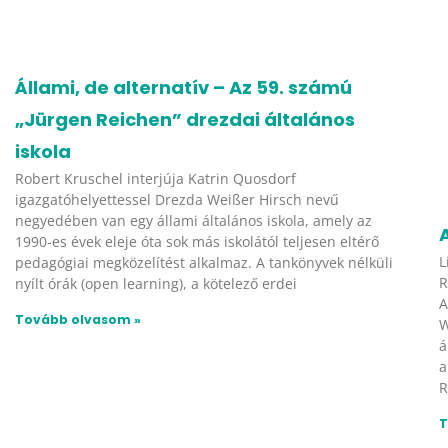
Állami, de alternatív – Az 59. számú
„Jürgen Reichen” drezdai általános
iskola
Robert Kruschel interjúja Katrin Quosdorf
igazgatóhelyettessel Drezda Weißer Hirsch nevű
negyedében van egy állami általános iskola, amely az
1990-es évek eleje óta sok más iskolától teljesen eltérő
L
pedagógiai megközelítést alkalmaz. A tankönyvek nélküli
R
nyílt órák (open learning), a kötelező erdei
A
Tovább olvasom »
W
á
a
R
T