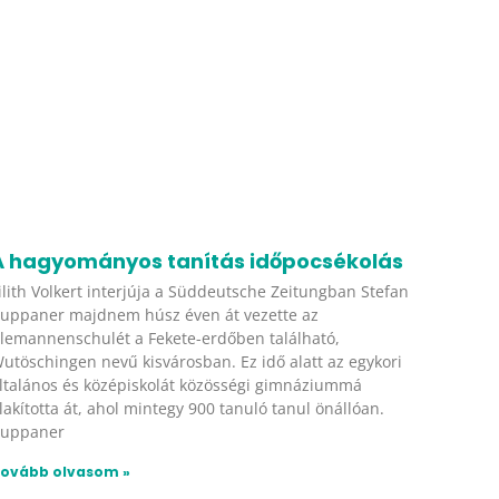
A hagyományos tanítás időpocsékolás
ilith Volkert interjúja a Süddeutsche Zeitungban Stefan
uppaner majdnem húsz éven át vezette az
lemannenschulét a Fekete-erdőben található,
utöschingen nevű kisvárosban. Ez idő alatt az egykori
ltalános és középiskolát közösségi gimnáziummá
lakította át, ahol mintegy 900 tanuló tanul önállóan.
uppaner
ovább olvasom »