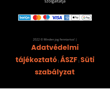
szolgáltatja
2022 © Minden jog fenntartva! |
Adatvédelmi
tájékoztató
ÁSZF
Süti
|
|
szabályzat