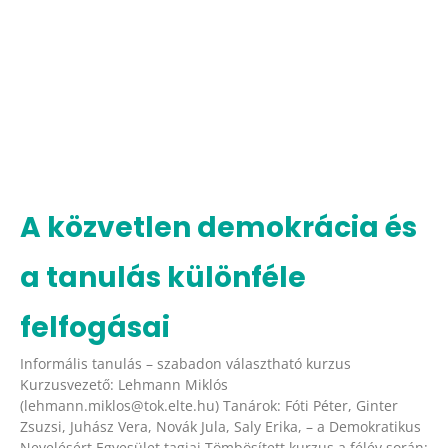
A közvetlen demokrácia és
a tanulás különféle
felfogásai
Informális tanulás – szabadon választható kurzus
Kurzusvezető: Lehmann Miklós
(lehmann.miklos@tok.elte.hu) Tanárok: Fóti Péter, Ginter
Zsuzsi, Juhász Vera, Novák Jula, Saly Erika, – a Demokratikus
Nevelésért Egyesület tagjai Tömbösített kurzus a félév során: