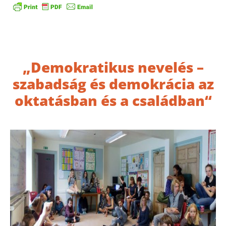
Konferencia Meghívó 2019
március 10.
„Demokratikus nevelés –
szabadság és demokrácia az
oktatásban és a családban“