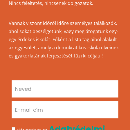
Nincs feleltetés, nincsenek dolgozatok.
Vannak viszont időről időre személyes találkozók,
ahol sokat beszélgetünk, vagy meglátogatunk egy-
egy érdekes iskolát. Főként a lista tagjaiból alakult
az egyesület, amely a demokratikus iskola elveinek
és gyakorlatának terjesztését tűzi ki céljául!
Adatvédelmi