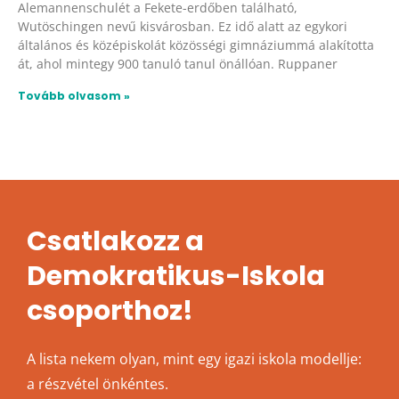
Alemannenschulét a Fekete-erdőben található,
Wutöschingen nevű kisvárosban. Ez idő alatt az egykori
általános és középiskolát közösségi gimnáziummá alakította
át, ahol mintegy 900 tanuló tanul önállóan. Ruppaner
Tovább olvasom »
Csatlakozz a
Demokratikus-Iskola
csoporthoz!
A lista nekem olyan, mint egy igazi iskola modellje:
a részvétel önkéntes.