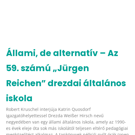
Állami, de alternatív – Az
59. számú „Jürgen
Reichen” drezdai általános
iskola
Robert Kruschel interjúja Katrin Quosdorf
igazgatóhelyettessel Drezda Weißer Hirsch nevű
negyedében van egy állami általános iskola, amely az 1990-
es évek eleje óta sok más iskolától teljesen eltérő pedagógiai
megközelítést alkalmaz. A tankönyvek nélküli nyílt órák (open