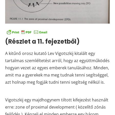
(Részlet a 11. fejezetből)
A kitűnő orosz kutató Lev Vigotszkij kitalált egy
tartalmas szemléltetést arról, hogy az együttműködés
hogyan vezet az egyes emberek tanulásához. Minden,
amit ma a gyerekek ma meg tudnak tenni segítséggel,
azt holnap meg fogják tudni tenni segítség nélkül is.
Vigotszkij egy majdhogynem tiltott kifejezést használt
erre: zone of proximal development ( közelítő zónás
fejlődés ). Képzelj el minden emberre egy három