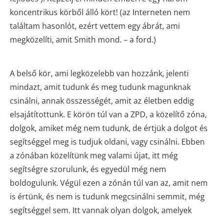
koncentrikus körből álló kört! (az Interneten nem
találtam hasonlót, ezért vettem egy ábrát, ami
megközelíti, amit Smith mond. – a ford.)
A belső kör, ami legközelebb van hozzánk, jelenti
mindazt, amit tudunk és meg tudunk magunknak
csinálni, annak összességét, amit az életben eddig
elsajátítottunk. E körön túl van a ZPD, a közelítő zóna,
dolgok, amiket még nem tudunk, de értjük a dolgot és
segítséggel meg is tudjuk oldani, vagy csinálni. Ebben
a zónában közelítünk meg valami újat, itt még
segítségre szorulunk, és egyedül még nem
boldogulunk. Végül ezen a zónán túl van az, amit nem
is értünk, és nem is tudunk megcsinálni semmit, még
segítséggel sem. Itt vannak olyan dolgok, amelyek