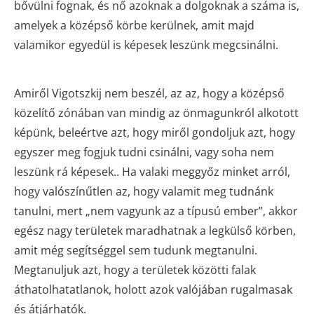
bővülni fognak, és nő azoknak a dolgoknak a száma is,
amelyek a középső körbe kerülnek, amit majd
valamikor egyedül is képesek leszünk megcsinálni.
Amiről Vigotszkij nem beszél, az az, hogy a középső
közelítő zónában van mindig az önmagunkról alkotott
képünk, beleértve azt, hogy miről gondoljuk azt, hogy
egyszer meg fogjuk tudni csinálni, vagy soha nem
leszünk rá képesek.. Ha valaki meggyőz minket arról,
hogy valószínűtlen az, hogy valamit meg tudnánk
tanulni, mert „nem vagyunk az a típusú ember”, akkor
egész nagy területek maradhatnak a legkülső körben,
amit még segítséggel sem tudunk megtanulni.
Megtanuljuk azt, hogy a területek közötti falak
áthatolhatatlanok, holott azok valójában rugalmasak
és átjárhatók.