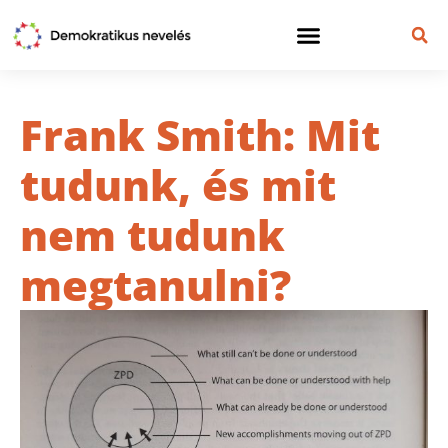
Frank Smith: Mit
tudunk, és mit
nem tudunk
megtanulni?