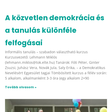
A közvetlen demokrácia és
a tanulás különféle
felfogásai
Informális tanulás – szabadon választható kurzus
Kurzusvezető: Lehmann Miklós
(lehmann.miklos@tok.elte.hu) Tanárok: Fóti Péter, Ginter
Zsuzsi, Juhász Vera, Novák Jula, Saly Erika, – a Demokratikus
Nevelésért Egyesület tagjai Tömbösített kurzus a félév során:
5 alkalom, alkalmanként 3-3 óra (egy alkalom 2×90
Tovább olvasom »