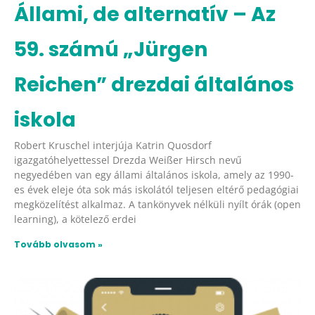
Állami, de alternatív – Az
59. számú „Jürgen
Reichen” drezdai általános
iskola
Robert Kruschel interjúja Katrin Quosdorf
igazgatóhelyettessel Drezda Weißer Hirsch nevű
negyedében van egy állami általános iskola, amely az 1990-
es évek eleje óta sok más iskolától teljesen eltérő pedagógiai
megközelítést alkalmaz. A tankönyvek nélküli nyílt órák (open
learning), a kötelező erdei
Tovább olvasom »