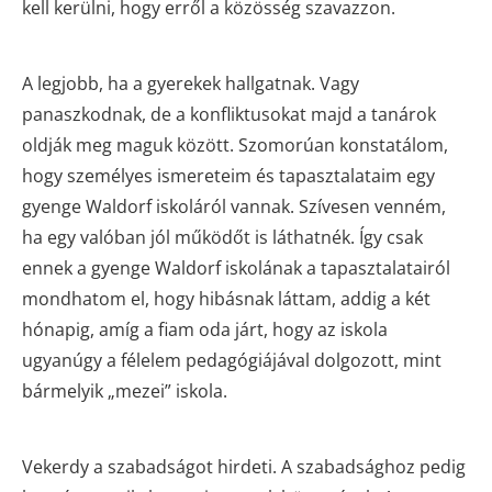
kell kerülni, hogy erről a közösség szavazzon.
A legjobb, ha a gyerekek hallgatnak. Vagy
panaszkodnak, de a konfliktusokat majd a tanárok
oldják meg maguk között. Szomorúan konstatálom,
hogy személyes ismereteim és tapasztalataim egy
gyenge Waldorf iskoláról vannak. Szívesen venném,
ha egy valóban jól működőt is láthatnék. Így csak
ennek a gyenge Waldorf iskolának a tapasztalatairól
mondhatom el, hogy hibásnak láttam, addig a két
hónapig, amíg a fiam oda járt, hogy az iskola
ugyanúgy a félelem pedagógiájával dolgozott, mint
bármelyik „mezei” iskola.
Vekerdy a szabadságot hirdeti. A szabadsághoz pedig