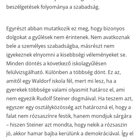
beszélgetések folyománya a szabadság.
Egyrészt abban mutatkozik ez meg, hogy bizonyos
dolgokat a gyűlések nem érintenek. Nem avatkoznak
bele a személyes szabadságba, másrészt nem
igyekeznek elnyomni a kisebbségi véleményeket se.
Minden döntés a következő iskolagyűlésen
felülvizsgálható. Különben a többség dönt. Ez az,
amitől egy Waldorf iskola fél, mert mi lesz, ha a
gyerekek többsége valami olyasmit határoz el, ami
nem egyezik Rudolf Steiner dogmáival. Ha teszem azt,
egyszer egy osztályközösség azt határozná el, hogy a
falat nem rózsaszínre festik, hanem mondjuk sárgára
– hiszen Steiner azt mondta, hogy nekik a rózsaszin
jó, akkor hamar bajba kerülünk a demokráciával. Így el