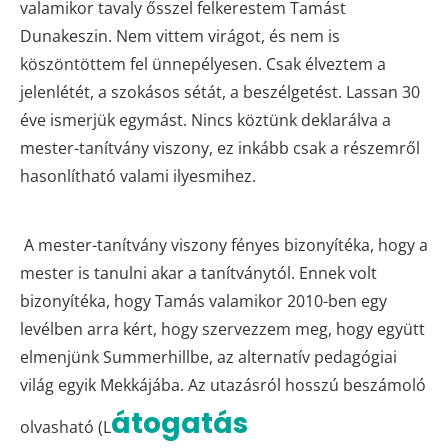
valamikor tavaly ősszel felkerestem Tamást
Dunakeszin. Nem vittem virágot, és nem is
köszöntöttem fel ünnepélyesen. Csak élveztem a
jelenlétét, a szokásos sétát, a beszélgetést. Lassan 30
éve ismerjük egymást. Nincs köztünk deklarálva a
mester-tanítvány viszony, ez inkább csak a részemről
hasonlítható valami ilyesmihez.
A mester-tanítvány viszony fényes bizonyítéka, hogy a
mester is tanulni akar a tanítványtól. Ennek volt
bizonyítéka, hogy Tamás valamikor 2010-ben egy
levélben arra kért, hogy szervezzem meg, hogy együtt
elmenjünk Summerhillbe, az alternatív pedagógiai
világ egyik Mekkájába. Az utazásról hosszú beszámoló
átogatás
olvasható (L