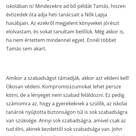
iskolában is! Mindezekre ad bő példát Tamás, hiszen
évtizedek óta adja heti tanácsait a Nők Lapja
hasábjain. Az ezekről megjelent könyveket jórészt
elolvastam, és sokat tanultam belőlük. Még akkor is,
ha nem értettem mindennel egyet. Ennél többet
Tamás sem akart.
Amikor a szabadságot támadják, akkor azt védeni kell!
Okosan védeni. Kompromisszumokat lehet persze
kötni, de a lényeget nem szabad feláldozni. Ez pedig
számomra az, hogy a gyerekeknek a szülők, az iskolai
tanárok nyújtotta biztonságon túl is sok szabadságra
van szüksége. Annyi sok szabadságra, amivel csak az
tud élni, akinek kezdettől sok szabadsága van. John