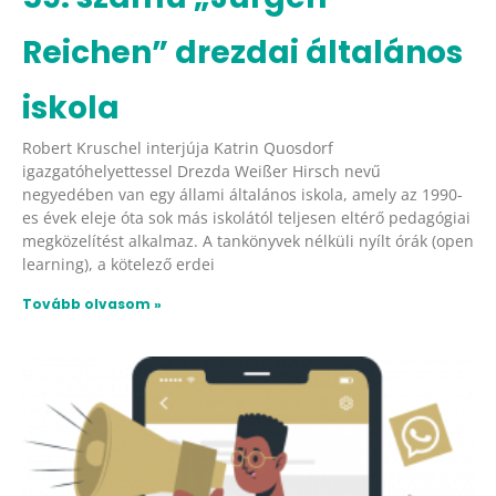
Reichen” drezdai általános
iskola
Robert Kruschel interjúja Katrin Quosdorf
igazgatóhelyettessel Drezda Weißer Hirsch nevű
negyedében van egy állami általános iskola, amely az 1990-
es évek eleje óta sok más iskolától teljesen eltérő pedagógiai
megközelítést alkalmaz. A tankönyvek nélküli nyílt órák (open
learning), a kötelező erdei
Tovább olvasom »