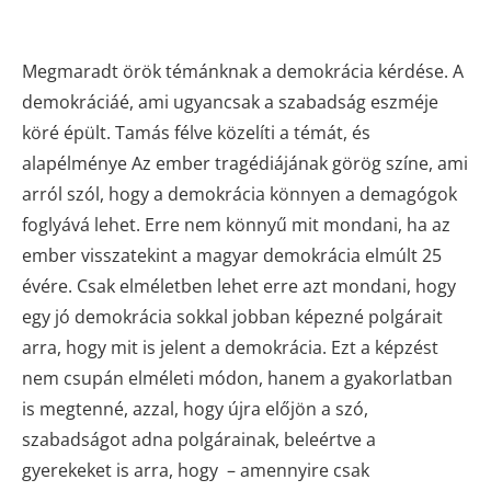
Megmaradt örök témánknak a demokrácia kérdése. A
demokráciáé, ami ugyancsak a szabadság eszméje
köré épült. Tamás félve közelíti a témát, és
alapélménye Az ember tragédiájának görög színe, ami
arról szól, hogy a demokrácia könnyen a demagógok
foglyává lehet. Erre nem könnyű mit mondani, ha az
ember visszatekint a magyar demokrácia elmúlt 25
évére. Csak elméletben lehet erre azt mondani, hogy
egy jó demokrácia sokkal jobban képezné polgárait
arra, hogy mit is jelent a demokrácia. Ezt a képzést
nem csupán elméleti módon, hanem a gyakorlatban
is megtenné, azzal, hogy újra előjön a szó,
szabadságot adna polgárainak, beleértve a
gyerekeket is arra, hogy – amennyire csak