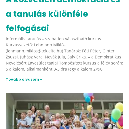
a tanulás különféle
felfogásai
Informális tanulás – szabadon választható kurzus
Kurzusvezető: Lehmann Miklós
(lehmann.miklos@tok.elte.hu) Tanárok: Fóti Péter, Ginter
Zsuzsi, Juhász Vera, Novák Jula, Saly Erika, – a Demokratikus
Nevelésért Egyesület tagjai Tömbösített kurzus a félév során:
5 alkalom, alkalmanként 3-3 óra (egy alkalom 2×90
Tovább olvasom »