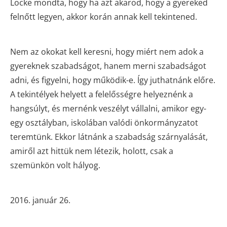
Locke mondta, hogy ha azt akarod, hogy a gyereked
felnőtt legyen, akkor korán annak kell tekintened.
Nem az okokat kell keresni, hogy miért nem adok a
gyereknek szabadságot, hanem merni szabadságot
adni, és figyelni, hogy működik-e. Így juthatnánk előre.
A tekintélyek helyett a felelősségre helyeznénk a
hangsúlyt, és mernénk veszélyt vállalni, amikor egy-
egy osztályban, iskolában valódi önkormányzatot
teremtünk. Ekkor látnánk a szabadság szárnyalását,
amiről azt hittük nem létezik, holott, csak a
szemünkön volt hályog.
2016. január 26.