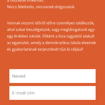
a részvétel önkéntes.
Nincs feleltetés, nincsenek dolgozatok.
Vannak viszont időről időre személyes találkozók,
ahol sokat beszélgetünk, vagy meglátogatunk egy-
egy érdekes iskolát. Főként a lista tagjaiból alakult
az egyesület, amely a demokratikus iskola elveinek
és gyakorlatának terjesztését tűzi ki céljául!