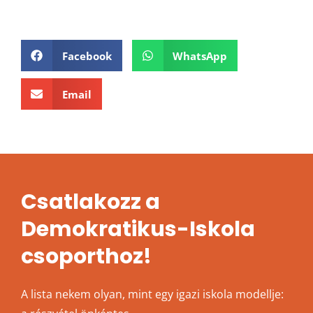
Facebook
WhatsApp
Email
Csatlakozz a
Demokratikus-Iskola
csoporthoz!
A lista nekem olyan, mint egy igazi iskola modellje: