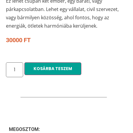
Ez lehet csupán két ember, egy baráti, vagy
párkapcsolatban. Lehet egy vállalat, civil szervezet,
vagy bármilyen közösség, ahol fontos, hogy az
energiák, ötletek harmóniába kerüljenek.
30000
FT
KOSÁRBA TESZEM
MEGOSZTOM: