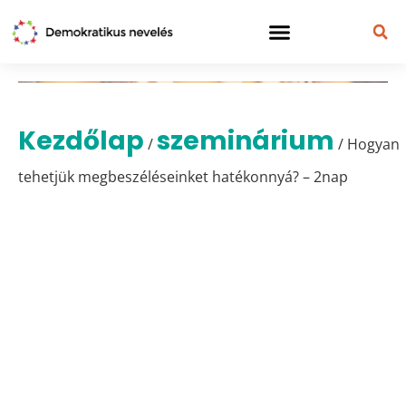
Kezdőlap
szeminárium
/
/ Hogyan
tehetjük megbeszéléseinket hatékonnyá? – 2nap
Hogyan tehetjük
megbeszéléseinket
hatékonnyá? –
2nap