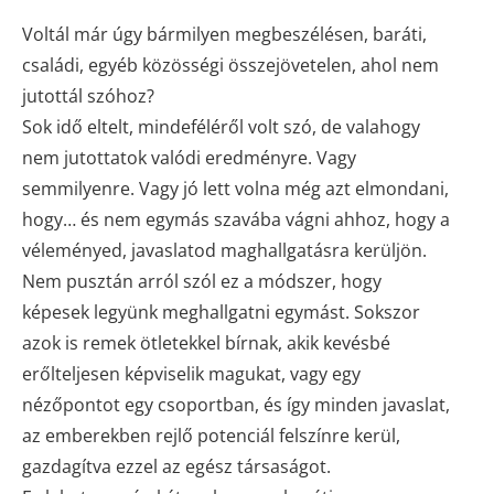
Voltál már úgy bármilyen megbeszélésen, baráti,
családi, egyéb közösségi összejövetelen, ahol nem
jutottál szóhoz?
Sok idő eltelt, mindeféléről volt szó, de valahogy
nem jutottatok valódi eredményre. Vagy
semmilyenre. Vagy jó lett volna még azt elmondani,
hogy… és nem egymás szavába vágni ahhoz, hogy a
véleményed, javaslatod maghallgatásra kerüljön.
Nem pusztán arról szól ez a módszer, hogy
képesek legyünk meghallgatni egymást. Sokszor
azok is remek ötletekkel bírnak, akik kevésbé
erőlteljesen képviselik magukat, vagy egy
nézőpontot egy csoportban, és így minden javaslat,
az emberekben rejlő potenciál felszínre kerül,
gazdagítva ezzel az egész társaságot.