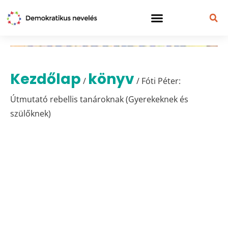
Kezdőlap
könyv
/
/ Fóti Péter:
Útmutató rebellis tanároknak (Gyerekeknek és
szülőknek)
Fóti Péter:
Útmutató rebellis
tanároknak
(Gyerekeknek és