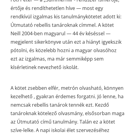
értője és rendíthetetlen híve — most egy
rendkívül izgalmas kis tanulmánykötetet adott ki:
Útmutató rebellis tanároknak címmel. A kötet
Neill 2004-ben magyarul — 44 év késéssel —
megjelent sikerkönyve után ezt a hiányt igyekszik
pótolni, és közelebb hozni a magyar olvasóhoz
ezt az izgalmas, ma már semmiképp sem
kísérletinek nevezhető iskolát.
A kötet zsebben elfér, metrón olvasható, könnyen
kezelhető , gyakran érdemes forgatni. Jó lenne, ha
nemcsak rebellis tanárok tennék ezt. Kezdő
tanároknak kötelező olvasmány, elsősorban maga
az Útmutató című tanulmány. Talán ez a kötet
szíve-lelke. A napi iskolai élet szervezéséhez