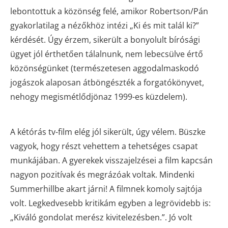
lebontottuk a közönség felé, amikor Robertson/Pán
gyakorlatilag a nézőkhöz intézi „Ki és mit talál ki?”
kérdését. Úgy érzem, sikerült a bonyolult bírósági
ügyet jól érthetően tálalnunk, nem lebecsülve értő
közönségünket (természetesen aggodalmaskodó
jogászok alaposan átböngészték a forgatókönyvet,
nehogy megismétlődjön
az 1999-es küzdelem).
A kétórás tv-film elég jól sikerült, úgy vélem. Büszke
vagyok, hogy részt vehettem a tehetséges csapat
munkájában. A gyerekek visszajelzései a film kapcsán
nagyon pozitívak és megrázóak voltak. Mindenki
Summerhillbe akart járni! A filmnek komoly sajtója
volt. Legkedvesebb kritikám egyben a legrövidebb is:
„Kiváló gondolat merész kivitelezésben.”. Jó volt