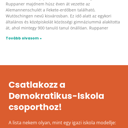
Ruppaner majdnem húsz éven át vezette az
Alemannenschulét a Fekete-erdőben található,
Wutöschingen nevű kisvárosban. Ez idő alatt az egykori
általános és középiskolát közösségi gimnáziummá alakította
át, ahol mintegy 900 tanuló tanul önállóan. Ruppaner
Tovább olvasom »
Csatlakozz a
Demokratikus-Iskola
csoporthoz!
A lista nekem olyan, mint egy igazi iskola modellje: