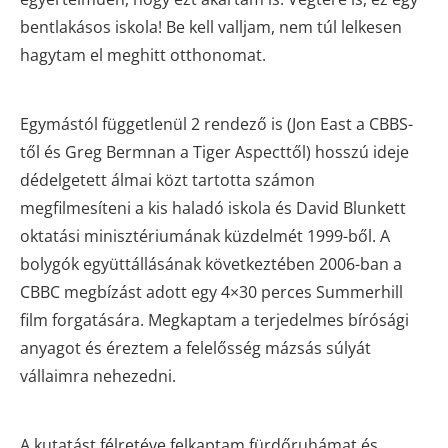
bentlakásos iskola! Be kell valljam, nem túl lelkesen
hagytam el meghitt otthonomat.
Egymástól függetlenül 2 rendező is (Jon East a CBBS-
től és Greg Bermnan a Tiger Aspecttől) hosszú ideje
dédelgetett álmai közt tartotta számon
megfilmesíteni a kis haladó iskola és David Blunkett
oktatási minisztériumának küzdelmét 1999-ből. A
bolygók együttállásának következtében 2006-ban a
CBBC megbízást adott egy 4×30 perces Summerhill
film forgatására. Megkaptam a terjedelmes bírósági
anyagot és éreztem a felelősség mázsás súlyát
vállaimra nehezedni.
A kutatást félretéve felkaptam fürdőruhámat és