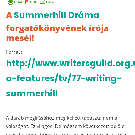
A
Summerhill Dráma
forgatókönyvének írója
mesél!
Forrás:
http://www.writersguild.org
a-features/tv/77-writing-
summerhill
A darab megírásához meg kellett tapasztalnom a
valóságot. Ez világos. De mégsem következett belőle
egyértelműen, hogy ezt akartam is. Végtére is, ez egy