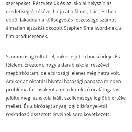
szerepeket. Részvételük és az iskolai helyszín az
eredetiség érzésével hatja át a filmet, bár részben
ebből fakadóan a költségvetés feszessége számos
álmatlan éjszakát okozott Stephen Smallword-nek, a
film producerének.
Szomorúság töltött el, mikor eljött a búcsú ideje. És
félelem. Éreztem, hogy a darab iskolai részével
megbirkóztam, de a bírósági jelenet még hátra volt.
Amikor az oktatási hivatal hatósági panasza minden
probléma forrásaként a nem kötelező óralátogatást
jelölte meg, az iskola kiállt szellemisége legfőbb értéke
mellett. És a bírósági anyag jogi bikkfanyelvtől
roskadozó összetett érveinek sora következett.