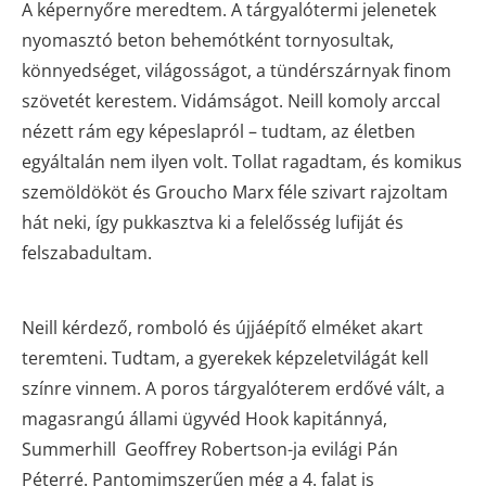
A képernyőre meredtem. A tárgyalótermi jelenetek
nyomasztó beton behemótként tornyosultak,
könnyedséget, világosságot, a tündérszárnyak finom
szövetét kerestem. Vidámságot. Neill komoly arccal
nézett rám egy képeslapról – tudtam, az életben
egyáltalán nem ilyen volt. Tollat ragadtam, és komikus
szemöldököt és Groucho Marx féle szivart rajzoltam
hát neki, így pukkasztva ki a felelősség lufiját és
felszabadultam.
Neill kérdező, romboló és újjáépítő elméket akart
teremteni. Tudtam, a gyerekek képzeletvilágát kell
színre vinnem. A poros tárgyalóterem erdővé vált, a
magasrangú állami ügyvéd Hook kapitánnyá,
Summerhill Geoffrey Robertson-ja evilági Pán
Péterré. Pantomimszerűen még a 4. falat is