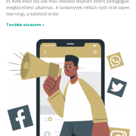
es évek eleje óta sok más iskolától teljesen eltérő pedagógiai
megközelítést alkalmaz. A tankönyvek nélküli nyílt órák (open
learning), a kötelező erdei
Tovább olvasom »