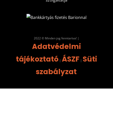
2022 © Minden jog fenntartva! |
Adatvédelmi
tájékoztató
ÁSZF
Süti
|
|
szabályzat