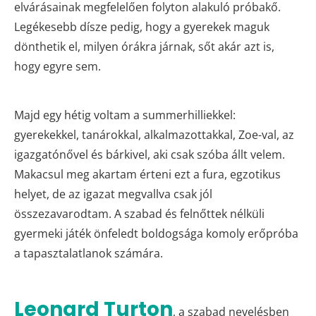
elvárásainak megfelelően folyton alakuló próbakő.
Legékesebb dísze pedig, hogy a gyerekek maguk
dönthetik el, milyen órákra járnak, sőt akár azt is,
hogy egyre sem.
Majd egy hétig voltam a summerhilliekkel:
gyerekekkel, tanárokkal, alkalmazottakkal, Zoe-val, az
igazgatónővel és bárkivel, aki csak szóba állt velem.
Makacsul meg akartam érteni ezt a fura, egzotikus
helyet, de az igazat megvallva csak jól
összezavarodtam. A szabad és felnőttek nélküli
gyermeki játék önfeledt boldogsága komoly erőpróba
a tapasztalatlanok számára.
Leonard Turton
, a szabad nevelésben