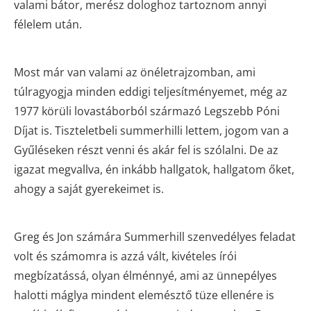
valami bátor, merész dologhoz tartoznom annyi
félelem után.
Most már van valami az önéletrajzomban, ami
túlragyogja minden eddigi teljesítményemet, még az
1977 körüli lovastáborból származó Legszebb Póni
Díjat is. Tiszteletbeli summerhilli lettem, jogom van a
Gyűléseken részt venni és akár fel is szólalni. De az
igazat megvallva, én inkább hallgatok, hallgatom őket,
ahogy a saját gyerekeimet is.
Greg és Jon számára Summerhill szenvedélyes feladat
volt és számomra is azzá vált, kivételes írói
megbízatássá, olyan élménnyé, ami az ünnepélyes
halotti máglya mindent elemésztő tüze ellenére is