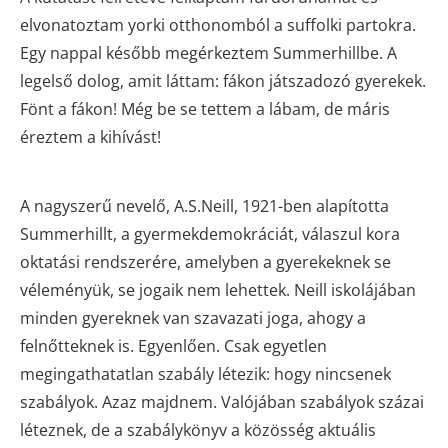
elvonatoztam yorki otthonomból a suffolki partokra.
Egy nappal később megérkeztem Summerhillbe. A
legelső dolog, amit láttam: fákon játszadozó gyerekek.
Fönt a fákon! Még be se tettem a lábam, de máris
éreztem a kihívást!
A nagyszerű nevelő, A.S.Neill, 1921-ben alapította
Summerhillt, a gyermekdemokráciát, válaszul kora
oktatási rendszerére, amelyben a gyerekeknek se
véleményük, se jogaik nem lehettek. Neill iskolájában
minden gyereknek van szavazati joga, ahogy a
felnőtteknek is. Egyenlően. Csak egyetlen
megingathatatlan szabály létezik: hogy nincsenek
szabályok. Azaz majdnem. Valójában szabályok százai
léteznek, de a szabálykönyv a közösség aktuális