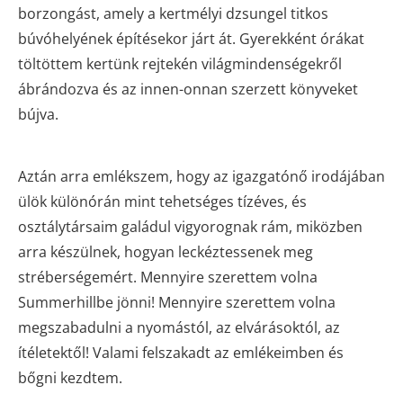
borzongást, amely a kertmélyi dzsungel titkos
búvóhelyének építésekor járt át. Gyerekként órákat
töltöttem kertünk rejtekén világmindenségekről
ábrándozva és az innen-onnan szerzett könyveket
bújva.
Aztán arra emlékszem, hogy az igazgatónő irodájában
ülök különórán mint tehetséges tízéves, és
osztálytársaim galádul vigyorognak rám, miközben
arra készülnek, hogyan leckéztessenek meg
stréberségemért. Mennyire szerettem volna
Summerhillbe jönni! Mennyire szerettem volna
megszabadulni a nyomástól, az elvárásoktól, az
ítéletektől! Valami felszakadt az emlékeimben és
bőgni kezdtem.