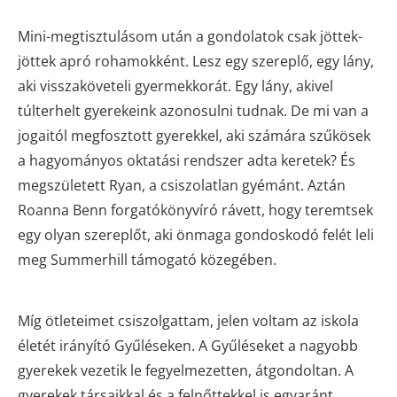
Mini-megtisztulásom után a gondolatok csak jöttek-
jöttek apró rohamokként. Lesz egy szereplő, egy lány,
aki visszaköveteli gyermekkorát. Egy lány, akivel
túlterhelt gyerekeink azonosulni tudnak. De mi van a
jogaitól megfosztott gyerekkel, aki számára szűkösek
a hagyományos oktatási rendszer adta keretek? És
megszületett Ryan, a csiszolatlan gyémánt. Aztán
Roanna Benn forgatókönyvíró rávett, hogy teremtsek
egy olyan szereplőt, aki önmaga gondoskodó felét leli
meg Summerhill támogató közegében.
Míg ötleteimet csiszolgattam, jelen voltam az iskola
életét irányító Gyűléseken. A Gyűléseket a nagyobb
gyerekek vezetik le fegyelmezetten, átgondoltan. A
gyerekek társaikkal és a felnőttekkel is egyaránt