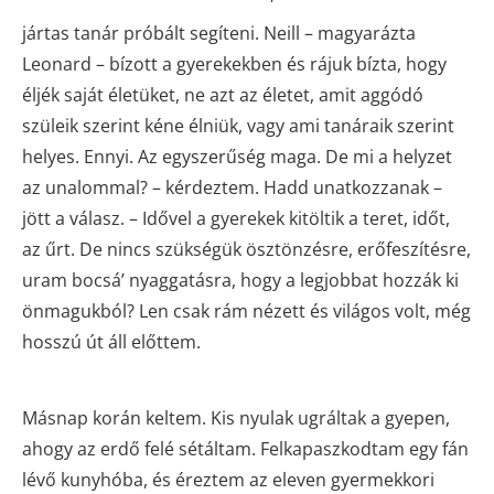
jártas tanár próbált segíteni. Neill – magyarázta
Leonard – bízott a gyerekekben és rájuk bízta, hogy
éljék saját életüket, ne azt az életet, amit aggódó
szüleik szerint kéne élniük, vagy ami tanáraik szerint
helyes. Ennyi. Az egyszerűség maga. De mi a helyzet
az unalommal? – kérdeztem. Hadd unatkozzanak –
jött a válasz. – Idővel a gyerekek kitöltik a teret, időt,
az űrt. De nincs szükségük ösztönzésre, erőfeszítésre,
uram bocsá’ nyaggatásra, hogy a legjobbat hozzák ki
önmagukból? Len csak rám nézett és világos volt, még
hosszú út áll előttem.
Másnap korán keltem. Kis nyulak ugráltak a gyepen,
ahogy az erdő felé sétáltam. Felkapaszkodtam egy fán
lévő kunyhóba, és éreztem az eleven gyermekkori