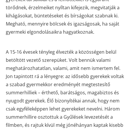
törődnek, érzelmeiket nyíltan kifejezik, megvitatják a
kihágásokat, büntetéseket és bírságokat szabnak ki.
Megható, mennyire bölcsek és igazságosak, ha saját
gyermeki elgondolásaikra hagyatkoznak.
A 15-16 évesek tényleg élvezték a közösségen belül
betöltött vezető szerepüket. Volt bennük valami
meghatározhatatlan, valami, amit nem ismertem fel.
Jon tapintott rá a lényegre: az idősebb gyerekek voltak
a szabad gyermekkor eredményét megtestesítő
summerhilliek – érthető, barátságos, magabiztos és
nyugodt gyerekek. Élő bizonyítékai annak, hogy nem
csak egyféleképpen lehet gyerekeket nevelni. Három
summerhillire osztottuk a Gyűlések levezetését a
filmben, és rajtuk kívül még jónéhányan kaptak kisebb