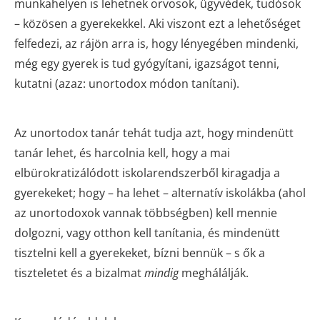
munkahelyen is lehetnek orvosok, ügyvédek, tudósok
– közösen a gyerekekkel. Aki viszont ezt a lehetőséget
felfedezi, az rájön arra is, hogy lényegében mindenki,
még egy gyerek is tud gyógyítani, igazságot tenni,
kutatni (azaz: unortodox módon tanítani).
Az unortodox tanár tehát tudja azt, hogy mindenütt
tanár lehet, és harcolnia kell, hogy a mai
elbürokratizálódott iskolarendszerből kiragadja a
gyerekeket; hogy – ha lehet – alternatív iskolákba (ahol
az unortodoxok vannak többségben) kell mennie
dolgozni, vagy otthon kell tanítania, és mindenütt
tisztelni kell a gyerekeket, bízni bennük – s ők a
tiszteletet és a bizalmat
mindig
meghálálják.