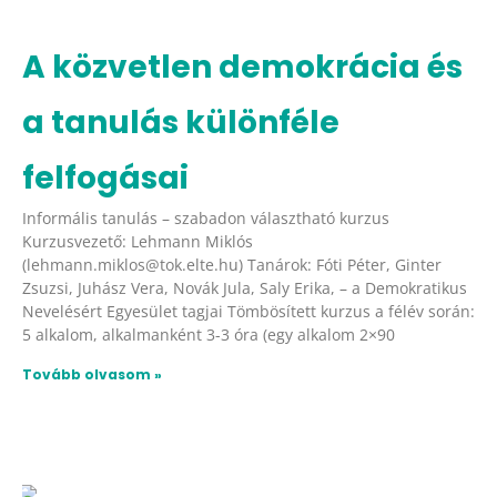
A közvetlen demokrácia és
a tanulás különféle
felfogásai
Informális tanulás – szabadon választható kurzus
Kurzusvezető: Lehmann Miklós
(lehmann.miklos@tok.elte.hu) Tanárok: Fóti Péter, Ginter
Zsuzsi, Juhász Vera, Novák Jula, Saly Erika, – a Demokratikus
Nevelésért Egyesület tagjai Tömbösített kurzus a félév során:
5 alkalom, alkalmanként 3-3 óra (egy alkalom 2×90
Tovább olvasom »