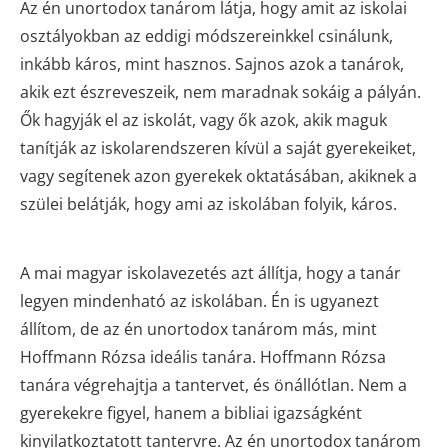
Az én unortodox tanárom látja, hogy amit az iskolai
osztályokban az eddigi módszereinkkel csinálunk,
inkább káros, mint hasznos. Sajnos azok a tanárok,
akik ezt észreveszeik, nem maradnak sokáig a pályán.
Ők hagyják el az iskolát, vagy ők azok, akik maguk
tanítják az iskolarendszeren kívül a saját gyerekeiket,
vagy segítenek azon gyerekek oktatásában, akiknek a
szülei belátják, hogy ami az iskolában folyik, káros.
A mai magyar iskolavezetés azt állítja, hogy a tanár
legyen mindenható az iskolában. Én is ugyanezt
állítom, de az én unortodox tanárom más, mint
Hoffmann Rózsa ideális tanára. Hoffmann Rózsa
tanára végrehajtja a tantervet, és önállótlan. Nem a
gyerekekre figyel, hanem a bibliai igazságként
kinyilatkoztatott tantervre. Az én unortodox tanárom