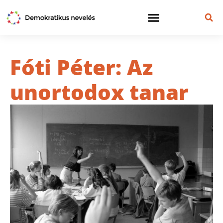
Fóti Péter: Az
unortodox tanar