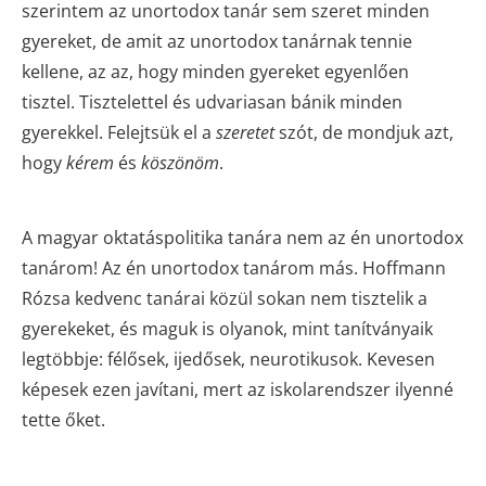
szerintem az unortodox tanár sem szeret minden
gyereket, de amit az unortodox tanárnak tennie
kellene, az az, hogy minden gyereket egyenlően
tisztel. Tisztelettel és udvariasan bánik minden
gyerekkel. Felejtsük el a
szeretet
szót, de mondjuk azt,
hogy
kérem
és
köszönöm
.
A magyar oktatáspolitika tanára nem az én unortodox
tanárom! Az én unortodox tanárom más. Hoffmann
Rózsa kedvenc tanárai közül sokan nem tisztelik a
gyerekeket, és maguk is olyanok, mint tanítványaik
legtöbbje: félősek, ijedősek, neurotikusok. Kevesen
képesek ezen javítani, mert az iskolarendszer ilyenné
tette őket.