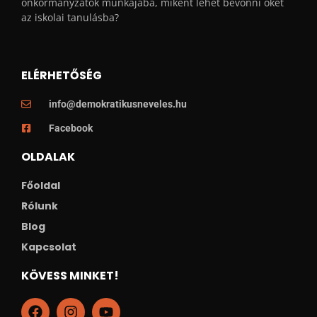
önkormányzatok munkájába, miként lehet bevonni öket
az iskolai tanulásba?
ELÉRHETŐSÉG
info@demokratikusneveles.hu
Facebook
OLDALAK
Főoldal
Rólunk
Blog
Kapcsolat
KÖVESS MINKET!