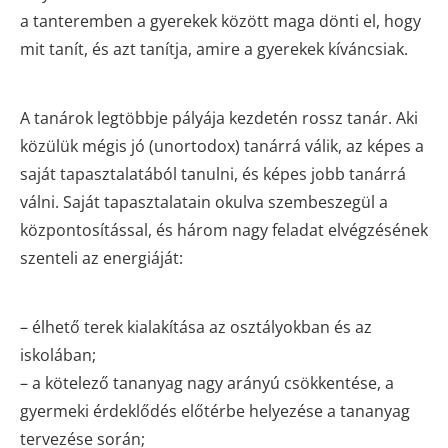
a tanteremben a gyerekek között maga dönti el, hogy
mit tanít, és azt tanítja, amire a gyerekek kíváncsiak.
A tanárok legtöbbje pályája kezdetén rossz tanár. Aki
közülük mégis jó (unortodox) tanárrá válik, az képes a
saját tapasztalatából tanulni, és képes jobb tanárrá
válni. Saját tapasztalatain okulva szembeszegül a
központosítással, és három nagy feladat elvégzésének
szenteli az energiáját:
– élhető terek kialakítása az osztályokban és az
iskolában;
– a kötelező tananyag nagy arányú csökkentése, a
gyermeki érdeklődés előtérbe helyezése a tananyag
tervezése során;