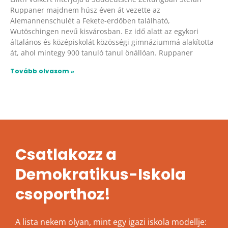
Ruppaner majdnem húsz éven át vezette az
Alemannenschulét a Fekete-erdőben található,
Wutöschingen nevű kisvárosban. Ez idő alatt az egykori
általános és középiskolát közösségi gimnáziummá alakította
át, ahol mintegy 900 tanuló tanul önállóan. Ruppaner
Tovább olvasom »
Csatlakozz a
Demokratikus-Iskola
csoporthoz!
A lista nekem olyan, mint egy igazi iskola modellje: