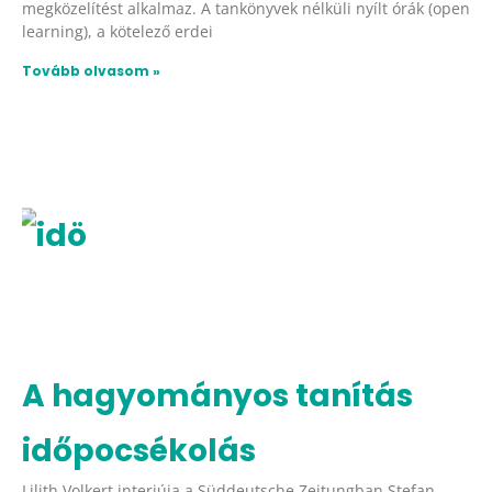
megközelítést alkalmaz. A tankönyvek nélküli nyílt órák (open
learning), a kötelező erdei
Tovább olvasom »
A hagyományos tanítás
időpocsékolás
Lilith Volkert interjúja a Süddeutsche Zeitungban Stefan