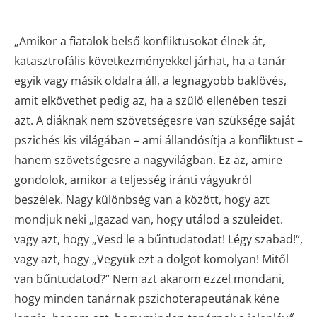
„Amikor a fiatalok belső konfliktusokat élnek át,
katasztrofális következményekkel járhat, ha a tanár
egyik vagy másik oldalra áll, a legnagyobb baklövés,
amit elkövethet pedig az, ha a szülő ellenében teszi
azt. A diáknak nem szövetségesre van szüksége saját
pszichés kis világában – ami állandósítja a konfliktust –
hanem szövetségesre a nagyvilágban. Ez az, amire
gondolok, amikor a teljesség iránti vágyukról
beszélek. Nagy különbség van a között, hogy azt
mondjuk neki „Igazad van, hogy utálod a szüleidet.
vagy azt, hogy „Vesd le a bűntudatodat! Légy szabad!“,
vagy azt, hogy „Vegyük ezt a dolgot komolyan! Mitől
van bűntudatod?“ Nem azt akarom ezzel mondani,
hogy minden tanárnak pszichoterapeutának kéne