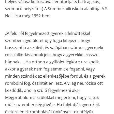
helyes válasz kultuszával fenntartja ezt a tragikus,
szomorú helyzetet.) A Summerhilli iskola alapítója A.S.
Neill írta még 1952-ben:
„A felülről fegyelmezett gyerek a felnőttekkel
szembeni gyűlöletét úgy fogja kifejezni, hogy
bosszantja a szüleit, és valójában számos gyermeki
rosszalkodás annak jele, hogy a gyerekkel rosszul
bánnak. … Ha otthon a gyűlölet légköre uralkodik,
akkor a gyerek nem fog semmit elfogadni, vagy
minden szándék az ellenkezőjébe fordul, és a gyerek
rombolni fog, őszintétlen lesz. A világ neurózisa ott
kezdődik, ahol a szülő fegyelmezni akar.
Megpróbálom a szülőkkel megérteni, hogy rajtuk
múlik az emberiség jövője. Ha folytatják gyerekeik
életerejének rombolását önkényes tekintélyük