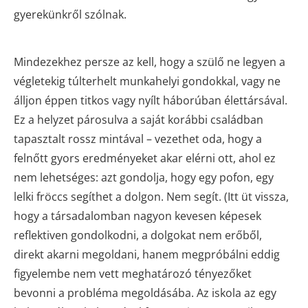
gyerekünkről szólnak.
Mindezekhez persze az kell, hogy a szülő ne legyen a
végletekig túlterhelt munkahelyi gondokkal, vagy ne
álljon éppen titkos vagy nyílt háborúban élettársával.
Ez a helyzet párosulva a saját korábbi családban
tapasztalt rossz mintával – vezethet oda, hogy a
felnőtt gyors eredményeket akar elérni ott, ahol ez
nem lehetséges: azt gondolja, hogy egy pofon, egy
lelki fröccs segíthet a dolgon. Nem segít. (Itt üt vissza,
hogy a társadalomban nagyon kevesen képesek
reflektiven gondolkodni, a dolgokat nem erőből,
direkt akarni megoldani, hanem megpróbálni eddig
figyelembe nem vett meghatározó tényezőket
bevonni a probléma megoldásába. Az iskola az egy