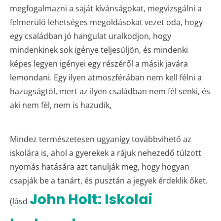
megfogalmazni a saját kívánságokat, megvizsgálni a
felmerülő lehetséges megoldásokat vezet oda, hogy
egy családban jó hangulat uralkodjon, hogy
mindenkinek sok igénye teljesüljön, és mindenki
képes legyen igényei egy részéről a másik javára
lemondani. Egy ilyen atmoszférában nem kell félni a
hazugságtól, mert az ilyen családban nem fél senki, és
aki nem fél, nem is hazudik
.
Mindez természetesen ugyanígy továbbvihető az
iskolára is, ahol a gyerekek a rájuk nehezedő túlzott
nyomás hatására azt tanulják meg, hogy hogyan
csapják be a tanárt, és pusztán a jegyek érdeklik őket.
John Holt: Iskolai
(lásd