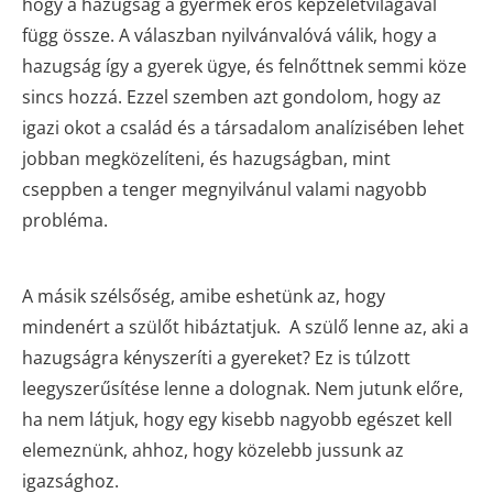
hogy a hazugság a gyermek erős képzeletvilágával
függ össze. A válaszban nyilvánvalóvá válik, hogy a
hazugság így a gyerek ügye, és felnőttnek semmi köze
sincs hozzá. Ezzel szemben azt gondolom, hogy az
igazi okot a család és a társadalom analízisében lehet
jobban megközelíteni, és hazugságban, mint
cseppben a tenger megnyilvánul valami nagyobb
probléma.
A másik szélsőség, amibe eshetünk az, hogy
mindenért a szülőt hibáztatjuk. A szülő lenne az, aki a
hazugságra kényszeríti a gyereket? Ez is túlzott
leegyszerűsítése lenne a dolognak. Nem jutunk előre,
ha nem látjuk, hogy egy kisebb nagyobb egészet kell
elemeznünk, ahhoz, hogy közelebb jussunk az
igazsághoz.