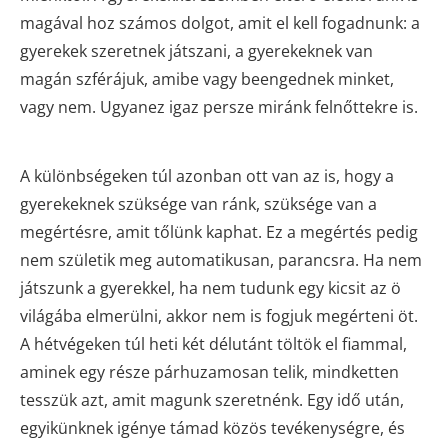
magával hoz számos dolgot, amit el kell fogadnunk: a
gyerekek szeretnek játszani, a gyerekeknek van
magán szférájuk, amibe vagy beengednek minket,
vagy nem. Ugyanez igaz persze miránk felnőttekre is.
A különbségeken túl azonban ott van az is, hogy a
gyerekeknek szüksége van ránk, szüksége van a
megértésre, amit tőlünk kaphat. Ez a megértés pedig
nem születik meg automatikusan, parancsra. Ha nem
játszunk a gyerekkel, ha nem tudunk egy kicsit az ö
világába elmerülni, akkor nem is fogjuk megérteni öt.
A hétvégeken túl heti két délutánt töltök el fiammal,
aminek egy része párhuzamosan telik, mindketten
tesszük azt, amit magunk szeretnénk. Egy idő után,
egyikünknek igénye támad közös tevékenységre, és