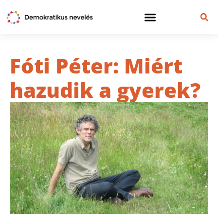
Fóti Péter: Miért
hazudik a gyerek?