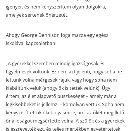
igényeit és nem kényszerítem olyan dolgokra,
amelyek sértenék önérzetét.
Ahogy George Dennison fogalmazza egy egész
iskolával kapcsolatban:
„A gyerekkel szemben mindig igazságosak és
figyelmesek voltunk. Ez nem azt jelenti, hogy soha ne
lettünk volna mérgesek rájuk, vagy hogy soha nem
kiabáltunk velük (ahogy ők is tették velünk). Úgy
értem, az élet alapvető büszkeségét – amely már a
legkisebbeket is jellemzi – komolyan vettük. Soha nem
kényszeríttettük őket olyasmire, ami az őket megillető
önállóságot megsértette volna. A szülők és a gyerekek
is észrevették ezt, és teljes mértékben egyetértettek