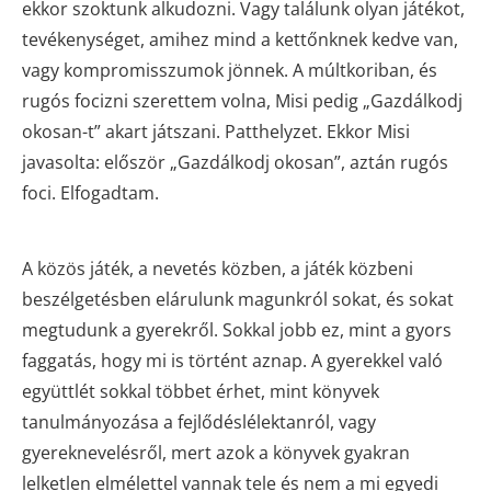
ekkor szoktunk alkudozni. Vagy találunk olyan játékot,
tevékenységet, amihez mind a kettőnknek kedve van,
vagy kompromisszumok jönnek. A múltkoriban, és
rugós focizni szerettem volna, Misi pedig „Gazdálkodj
okosan-t” akart játszani. Patthelyzet. Ekkor Misi
javasolta: először „Gazdálkodj okosan”, aztán rugós
foci. Elfogadtam.
A közös játék, a nevetés közben, a játék közbeni
beszélgetésben elárulunk magunkról sokat, és sokat
megtudunk a gyerekről. Sokkal jobb ez, mint a gyors
faggatás, hogy mi is történt aznap. A gyerekkel való
együttlét sokkal többet érhet, mint könyvek
tanulmányozása a fejlődéslélektanról, vagy
gyereknevelésről, mert azok a könyvek gyakran
lelketlen elmélettel vannak tele és nem a mi egyedi