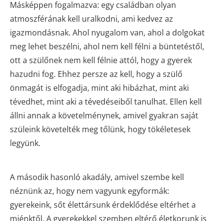
Másképpen fogalmazva: egy családban olyan
atmoszférának kell uralkodni, ami kedvez az
igazmondásnak. Ahol nyugalom van, ahol a dolgokat
meg lehet beszélni, ahol nem kell félni a büntetéstől,
ott a szülőnek nem kell félnie attól, hogy a gyerek
hazudni fog. Ehhez persze az kell, hogy a szülő
önmagát is elfogadja, mint aki hibázhat, mint aki
tévedhet, mint aki a tévedéseiből tanulhat. Ellen kell
állni annak a követelménynek, amivel gyakran saját
szüleink követelték meg tőlünk, hogy tökéletesek
legyünk.
A második hasonló akadály, amivel szembe kell
néznünk az, hogy nem vagyunk egyformák:
gyerekeink, sőt élettársunk érdeklődése eltérhet a
miénktől. A gyerekekkel szemben eltérő életkorunk is