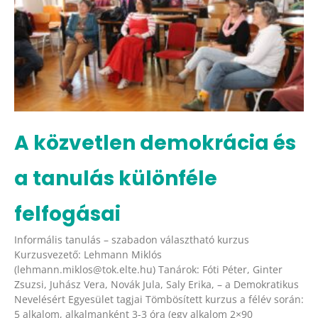
A közvetlen demokrácia és
a tanulás különféle
felfogásai
Informális tanulás – szabadon választható kurzus
Kurzusvezető: Lehmann Miklós
(lehmann.miklos@tok.elte.hu) Tanárok: Fóti Péter, Ginter
Zsuzsi, Juhász Vera, Novák Jula, Saly Erika, – a Demokratikus
Nevelésért Egyesület tagjai Tömbösített kurzus a félév során:
5 alkalom, alkalmanként 3-3 óra (egy alkalom 2×90