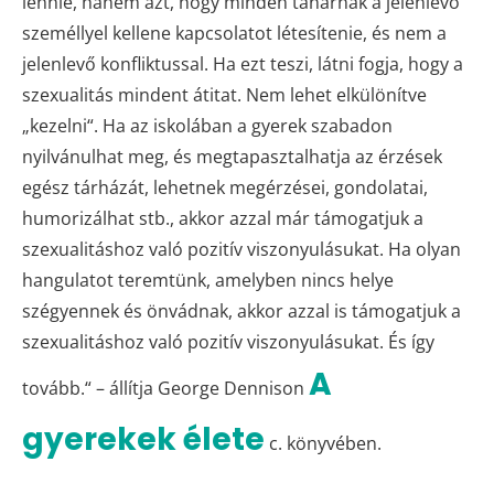
lennie, hanem azt, hogy minden tanárnak a jelenlévő
személlyel kellene kapcsolatot létesítenie, és nem a
jelenlevő konfliktussal. Ha ezt teszi, látni fogja, hogy a
szexualitás mindent átitat. Nem lehet elkülönítve
„kezelni“. Ha az iskolában a gyerek szabadon
nyilvánulhat meg, és megtapasztalhatja az érzések
egész tárházát, lehetnek megérzései, gondolatai,
humorizálhat stb., akkor azzal már támogatjuk a
szexualitáshoz való pozitív viszonyulásukat. Ha olyan
hangulatot teremtünk, amelyben nincs helye
szégyennek és önvádnak, akkor azzal is támogatjuk a
szexualitáshoz való pozitív viszonyulásukat. És így
A
tovább.“ – állítja George Dennison
gyerekek élete
c. könyvében.