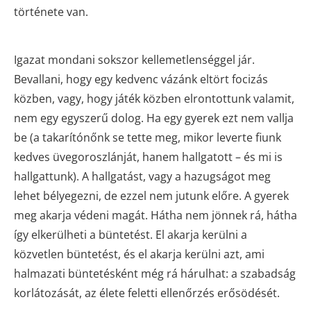
története van.
Igazat mondani sokszor kellemetlenséggel jár.
Bevallani, hogy egy kedvenc vázánk eltört focizás
közben, vagy, hogy játék közben elrontottunk valamit,
nem egy egyszerű dolog. Ha egy gyerek ezt nem vallja
be (a takarítónőnk se tette meg, mikor leverte fiunk
kedves üvegoroszlánját, hanem hallgatott – és mi is
hallgattunk). A hallgatást, vagy a hazugságot meg
lehet bélyegezni, de ezzel nem jutunk előre. A gyerek
meg akarja védeni magát. Hátha nem jönnek rá, hátha
így elkerülheti a büntetést. El akarja kerülni a
közvetlen büntetést, és el akarja kerülni azt, ami
halmazati büntetésként még rá hárulhat: a szabadság
korlátozását, az élete feletti ellenőrzés erősödését.